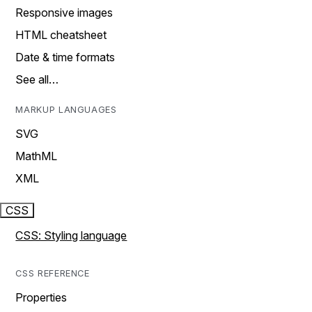
Responsive images
HTML cheatsheet
Date & time formats
See all…
MARKUP LANGUAGES
SVG
MathML
XML
CSS
CSS: Styling language
CSS REFERENCE
Properties