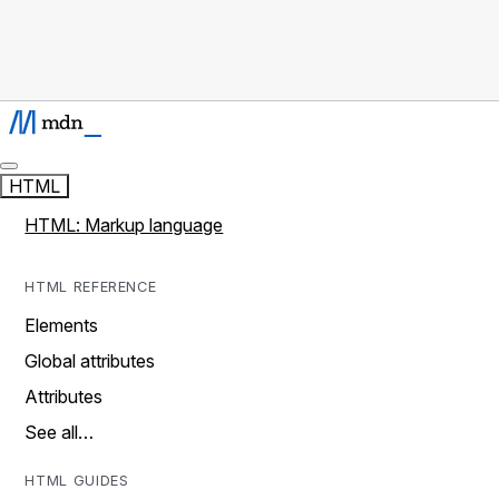
HTML
HTML: Markup language
HTML REFERENCE
Elements
Global attributes
Attributes
See all…
HTML GUIDES