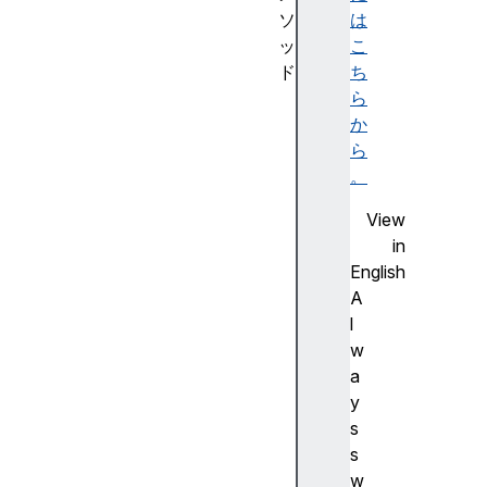
ソ
は
ッ
こ
ド
ち
s
ら
u
か
p
ら
p
。
o
View
r
in
t
English
e
A
d
l
L
w
o
a
c
y
a
s
l
s
e
w