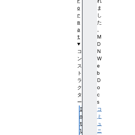
F
れ
o
ま
r
し
m
た
a
。
t
M
D
コ
N
ン
W
ス
e
ト
b
ラ
D
ク
o
タ
c
ー
s
I
コ
n
ミ
t
ュ
l
ニ