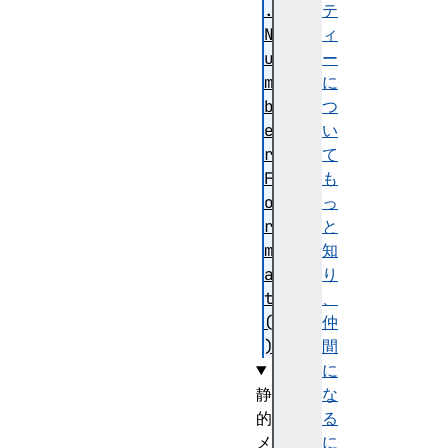
.
テ
N
ィ
u
ー
m
に
b
つ
e
い
r
て
F
も
o
っ
r
と
m
知
a
り
t
、
(
仲
)
間
に
静
な
的
る
メ
に