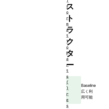
)
ス
f
o
ト
r
m
ラ
a
t
ク
T
o
タ
P
a
ー
r
t
s
(
Baseline
)
広く利
r
用可能
e
s