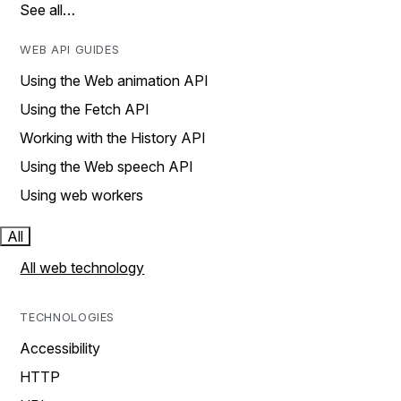
See all…
WEB API GUIDES
Using the Web animation API
Using the Fetch API
Working with the History API
Using the Web speech API
Using web workers
All
All web technology
TECHNOLOGIES
Accessibility
HTTP