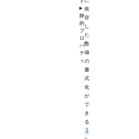
に
ド
依
静
存
的
し
プ
た
ロ
数
パ
値
テ
ィ
の
書
式
化
が
で
き
る
I