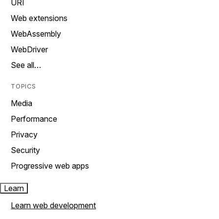
URI
Web extensions
WebAssembly
WebDriver
See all…
TOPICS
Media
Performance
Privacy
Security
Progressive web apps
Learn
Learn web development