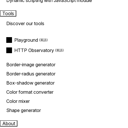
Dynamic scripting with JavaScript module
Tools
Discover our tools
Playground
HTTP Observatory
Border-image generator
Border-radius generator
Box-shadow generator
Color format converter
Color mixer
Shape generator
About