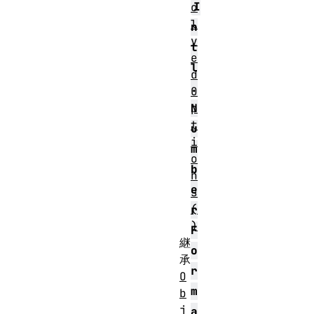
I
o
l
n
v
t
e
l
d
.
O
p
N
t
u
i
m
o
b
n
e
s
(
r
)
F
継
o
承
r
O
m
b
j
a