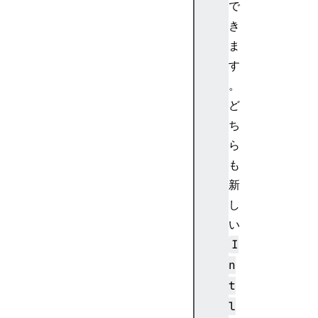
で
き
ま
す
。
ど
ち
ら
も
新
し
い
I
n
t
l