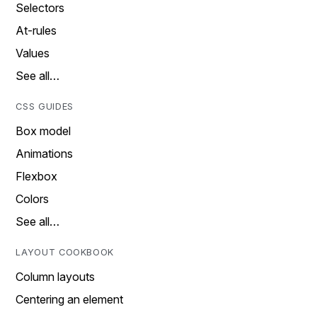
Selectors
At-rules
Values
See all…
CSS GUIDES
Box model
Animations
Flexbox
Colors
See all…
LAYOUT COOKBOOK
Column layouts
Centering an element