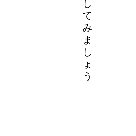
し
て
み
ま
し
ょ
う