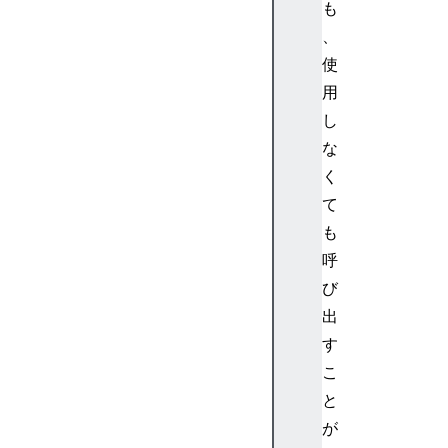
も
、
使
用
し
な
く
て
も
呼
び
出
す
こ
と
が