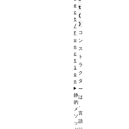
e
t
c
(
t
)
/
コ
F
u
ン
n
ス
c
ト
t
ラ
i
ク
o
タ
n
ー
静
は
的
、
メ
言
ソ
語
ッ