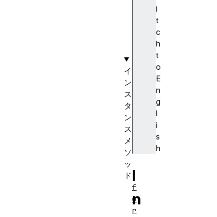
s
i
O
t
f
c
(
h
)
t
o
イ
E
ン
n
ス
g
タ
l
ン
i
ス
s
メ
h
ソ
ッ
I
ド
f
n
o
r