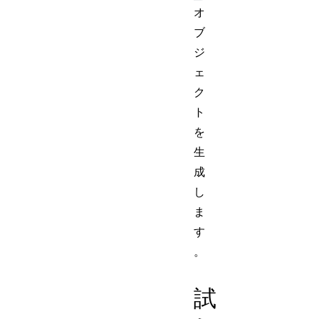
オ
ブ
ジ
ェ
ク
ト
を
生
成
し
ま
す
。
試