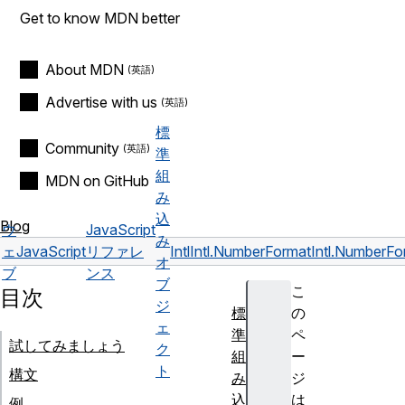
Get to know MDN better
About MDN
Advertise with us
標
Community
準
組
MDN on GitHub
み
込
Blog
ウ
JavaScript
み
ェ
JavaScript
リファレ
Intl
Intl.NumberFormat
Intl.NumberFo
オ
ブ
ンス
ブ
こ
目次
ジ
標
の
ェ
準
ペ
試してみましょう
ク
組
ー
ト
構文
み
ジ
込
は
例