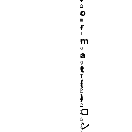
o
o
r
m
r
a
t
m
R
a
a
n
g
t
e
T
(
o
P
)
a
r
コ
t
s
ン
(