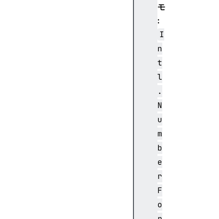
モ
:
I
n
t
l
.
N
u
m
b
e
r
F
o
r