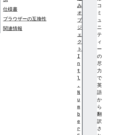
み
コ
仕様書
オ
ミ
ブラウザーの互換性
ブ
ュ
ジ
ニ
関連情報
ェ
テ
ク
ィ
ト
ー
I
の
n
尽
t
力
l
で
.
英
N
語
u
か
m
ら
b
翻
e
訳
r
さ