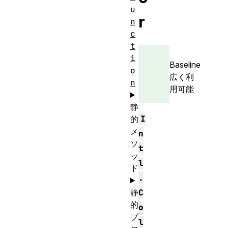
u
r
n
c
t
i
Baseline
o
広く利
n
用可能
静
I
的
メ
n
ソ
t
ッ
l
ド
.
静
C
的
o
プ
l