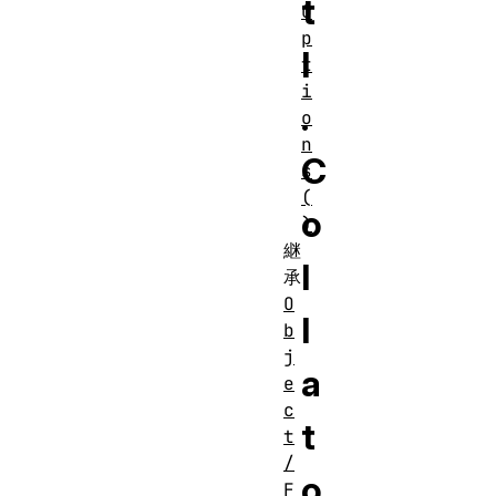
t
O
p
l
t
i
.
o
n
C
s
(
o
)
継
l
承
O
l
b
j
a
e
c
t
t
/
o
F