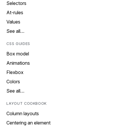
Selectors
At-rules
Values
See all…
CSS GUIDES
Box model
Animations
Flexbox
Colors
See all…
LAYOUT COOKBOOK
Column layouts
Centering an element