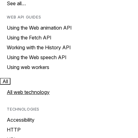
See all…
WEB API GUIDES
Using the Web animation API
Using the Fetch API
Working with the History API
Using the Web speech API
Using web workers
All
All web technology
TECHNOLOGIES
Accessibility
HTTP