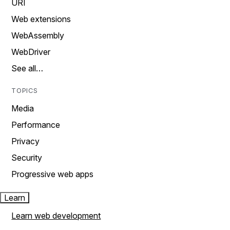
URI
Web extensions
WebAssembly
WebDriver
See all…
TOPICS
Media
Performance
Privacy
Security
Progressive web apps
Learn
Learn web development