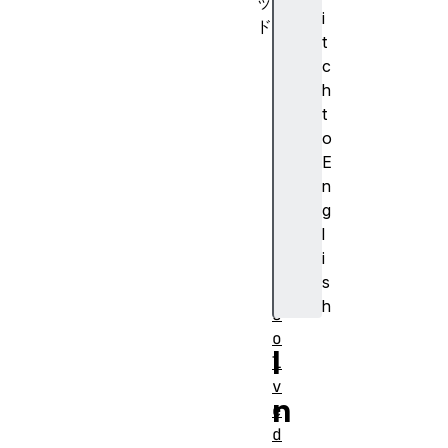
ッ
i
ド
t
c
c
o
h
m
t
p
o
a
E
r
n
e
g
(
l
)
i
r
s
e
h
s
o
I
l
v
n
e
d