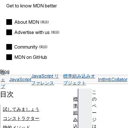
Get to know MDN better
About MDN
Advertise with us
Community
MDN on GitHub
Blog
ウ
JavaScript リ
標準組み込みオ
ェ
JavaScript
Intl
Intl.Collator
ファレンス
ブジェクト
ブ
こ
目次
標
の
準
ペ
試してみましょう
組
ー
コンストラクター
み
ジ
込
は
静的メソッド