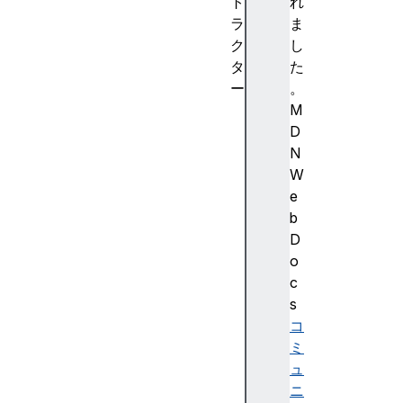
ト
れ
ラ
ま
ク
し
タ
た
ー
。
I
M
n
D
t
N
l
W
.
e
C
b
o
D
l
o
l
c
a
s
t
コ
o
ミ
r
ュ
(
ニ