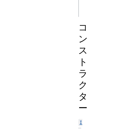
// 予想される結果: Arr
コ
ン
ス
ト
ラ
ク
タ
ー
I