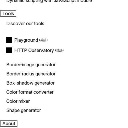
Dynamic scripting with JavaScript module
Tools
Discover our tools
Playground
HTTP Observatory
Border-image generator
Border-radius generator
Box-shadow generator
Color format converter
Color mixer
Shape generator
About