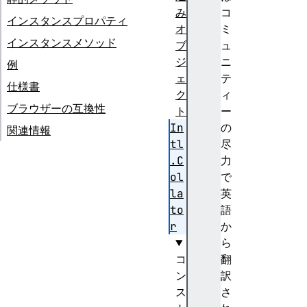
み
コ
インスタンスプロパティ
オ
ミ
インスタンスメソッド
ブ
ュ
ジ
ニ
例
ェ
テ
仕様書
ク
ィ
ブラウザーの互換性
ト
ー
In
の
関連情報
tl
尽
.C
力
ol
で
la
英
to
語
r
か
ら
コ
翻
ン
訳
ス
さ