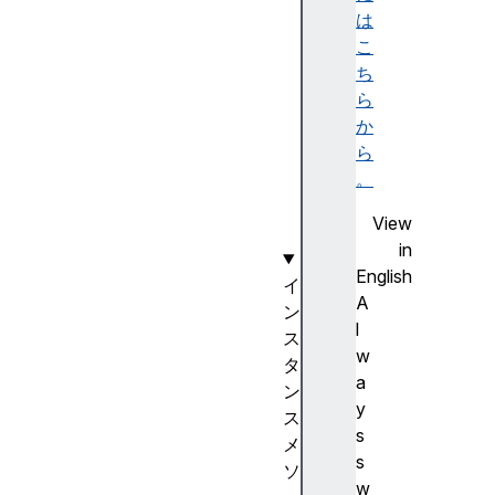
c
は
a
こ
l
ち
e
ら
s
か
O
ら
f
。
(
View
)
in
English
イ
A
ン
l
ス
w
タ
a
ン
y
ス
s
メ
s
ソ
w