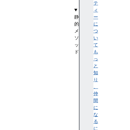
)
テ
ィ
静
ー
的
に
メ
つ
ソ
い
ッ
て
ド
も
s
っ
u
と
p
知
p
り
o
、
r
仲
t
間
e
に
d
な
L
る
o
に