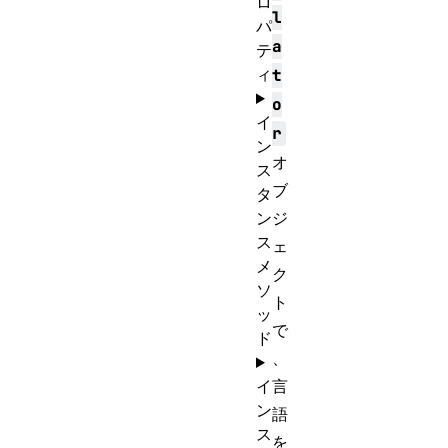
ロ
l
パ
a
テ
ィ
t
o
イ
r
ン
オ
ス
ブ
タ
ン
ジ
ス
ェ
メ
ク
ソ
ト
ッ
で
ド
、
イ
言
ン
語
ス
を