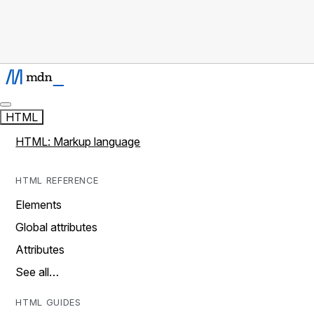
HTML
HTML: Markup language
HTML REFERENCE
Elements
Global attributes
Attributes
See all…
HTML GUIDES