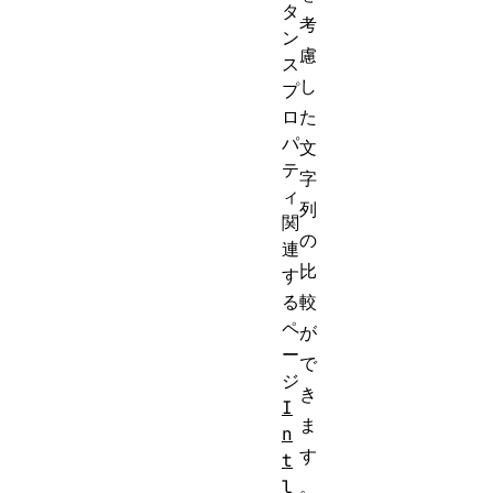
タ
考
ン
慮
ス
し
プ
ロ
た
パ
文
テ
字
ィ
列
関
の
連
比
す
る
較
ペ
が
ー
で
ジ
き
I
ま
n
す
t
l
。