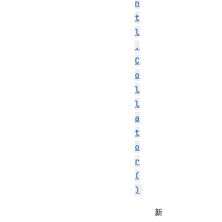
n
t
l
.
C
o
l
l
a
t
o
r
(
)
新