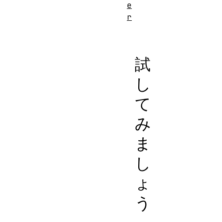
e
r
試
し
て
み
ま
し
ょ
う