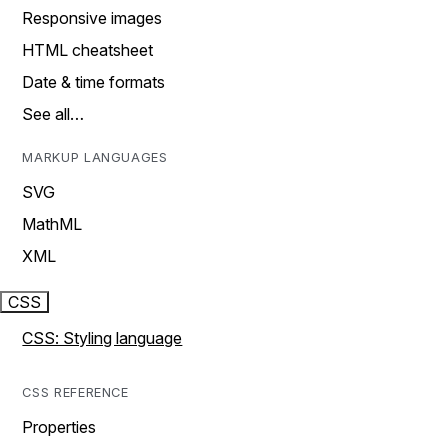
Responsive images
HTML cheatsheet
Date & time formats
See all…
MARKUP LANGUAGES
SVG
MathML
XML
CSS
CSS: Styling language
CSS REFERENCE
Properties