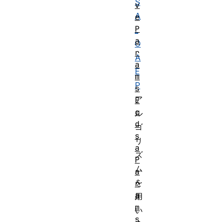
S
v
A
e
P
_
a
O
r
A
a
E
m
P
s
ア
E
c
ル
d
ゴ
s
リ
a
ズ
P
ム
a
を
r
a
用
m
い
s