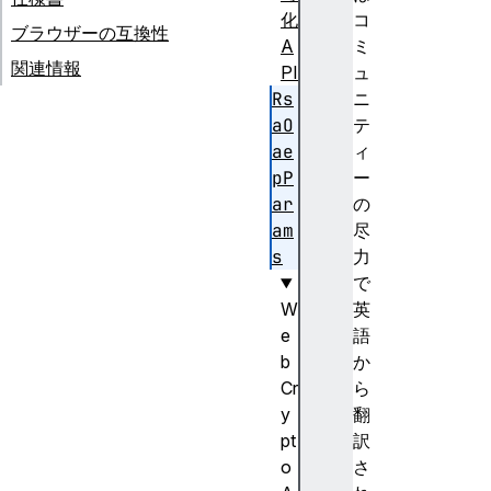
化
コ
ブラウザーの互換性
A
ミ
関連情報
PI
ュ
Rs
ニ
aO
テ
ae
ィ
pP
ー
ar
の
am
尽
s
力
で
W
英
e
語
b
か
Cr
ら
y
翻
pt
訳
o
さ