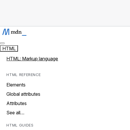
HTML
HTML: Markup language
HTML REFERENCE
Elements
Global attributes
Attributes
See all…
HTML GUIDES