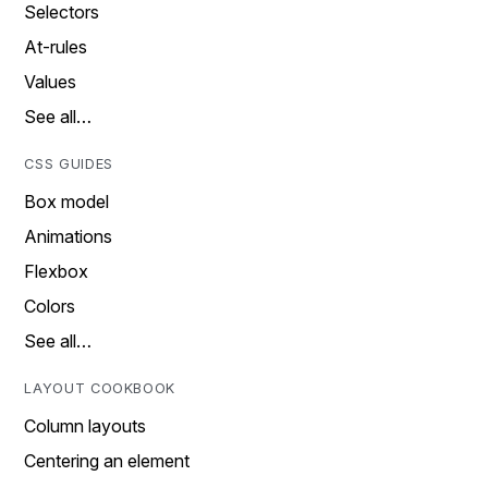
Selectors
At-rules
Values
See all…
CSS GUIDES
Box model
Animations
Flexbox
Colors
See all…
LAYOUT COOKBOOK
Column layouts
Centering an element