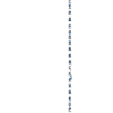
r
e
t
n
P
a
c
r
r
a
y
m
p
s
t
H
m
(
a
)
c
・
K
S
e
u
y
G
b
e
t
n
l
P