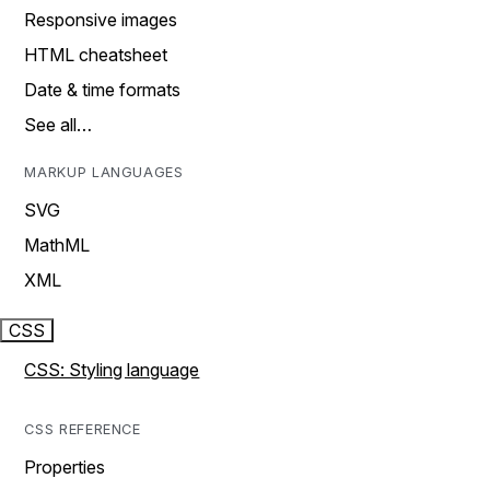
Responsive images
HTML cheatsheet
Date & time formats
See all…
MARKUP LANGUAGES
SVG
MathML
XML
CSS
CSS: Styling language
CSS REFERENCE
Properties