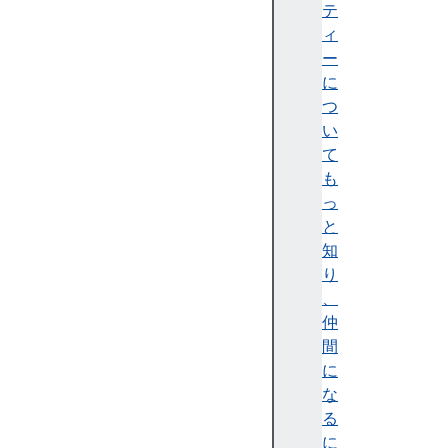
a
テ
m
ィ
s
ー
A
に
e
つ
s
い
C
て
t
も
r
っ
P
と
a
知
r
り
a
、
m
仲
s
間
A
に
e
な
s
る
G
に