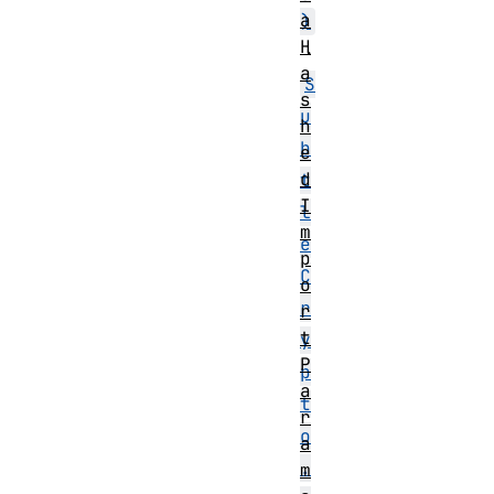
a
)
H
・
a
S
s
u
h
b
e
d
t
I
l
m
e
p
C
o
r
r
t
y
P
p
a
t
r
o
a
.
m