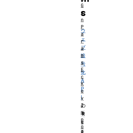
G
s
e
n
P
ウ
a
ェ
r
ブ
a
m
暗
s
号
E
化
c
A
K
P
e
I
y
I
の
m
R
p
s
o
a