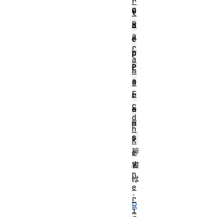
r
O
t
P
a
a
e
r
p
a
P
m
a
s
E
r
c
a
d
m
h
s
K
辞
e
y
書
D
は
e
、
r
R
i