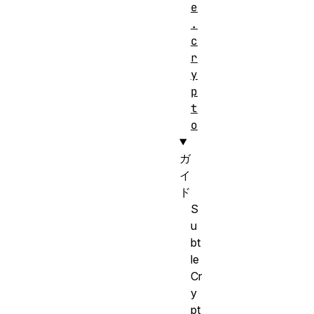
e
.
c
r
y
p
t
o
ガ
イ
ド
S
u
bt
le
Cr
y
pt