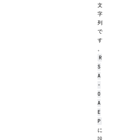
文
字
列
で
す
。
R
S
A
-
O
A
E
P
に
設