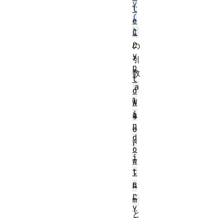
y
l
(
e
)
C
r
の
y
引
p
数
t
a
o
l
W
i
g
n
o
d
r
o
i
w
t
.
c
h
r
m
y
と