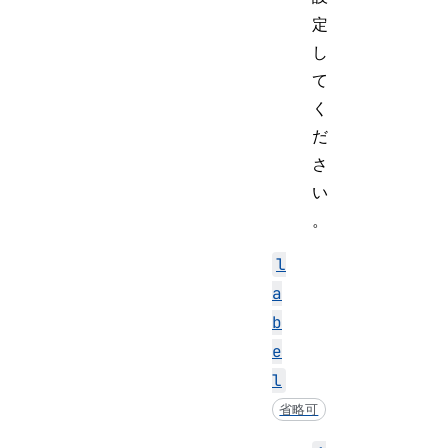
定
し
て
く
だ
さ
い
。
l
a
b
e
l
省略可