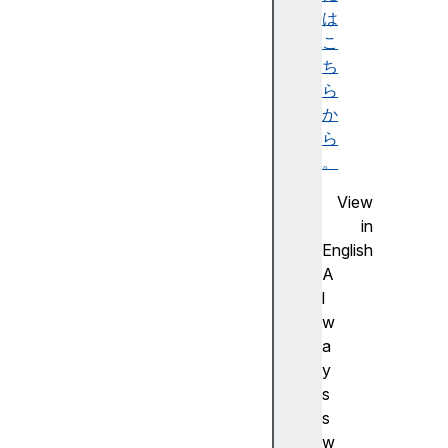
c
は
m
こ
P
ち
a
ら
r
か
a
ら
m
。
s
View
A
in
e
English
s
A
K
l
e
w
y
a
G
y
e
s
n
s
P
w