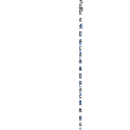
る
H
際
k
、
d
S
f
P
u
a
b
r
t
a
l
m
e
s
H
C
m
r
a
y
c
p
I
t
m
p
o
o
.