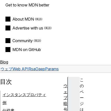
Get to know MDN better
About MDN
Advertise with us
Community
MDN on GitHub
Blog
ウェブ
Web API
RsaOaepParams
こ
目次
ウ
の
ェ
ペ
インスタンスプロパティ
ブ
ー
例
暗
ジ
号
は
仕様書