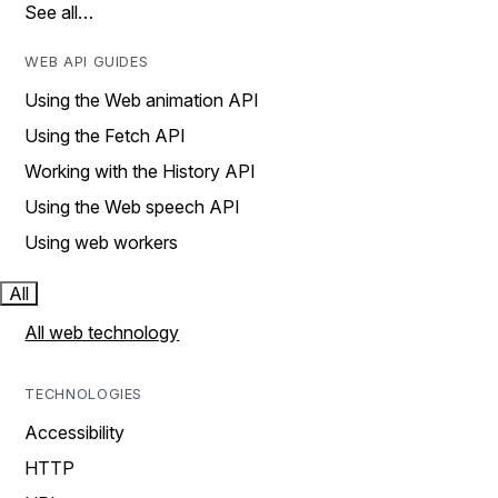
See all…
WEB API GUIDES
Using the Web animation API
Using the Fetch API
Working with the History API
Using the Web speech API
Using web workers
All
All web technology
TECHNOLOGIES
Accessibility
HTTP