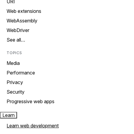
URI
Web extensions
WebAssembly
WebDriver
See all…
TOPICS
Media
Performance
Privacy
Security
Progressive web apps
Learn
Learn web development