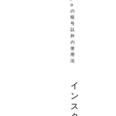
o
の
暗
号
以
外
の
使
用
法
イ
ン
ス