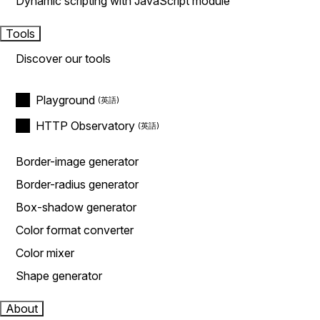
Dynamic scripting with JavaScript module
Tools
Discover our tools
Playground
HTTP Observatory
Border-image generator
Border-radius generator
Box-shadow generator
Color format converter
Color mixer
Shape generator
About