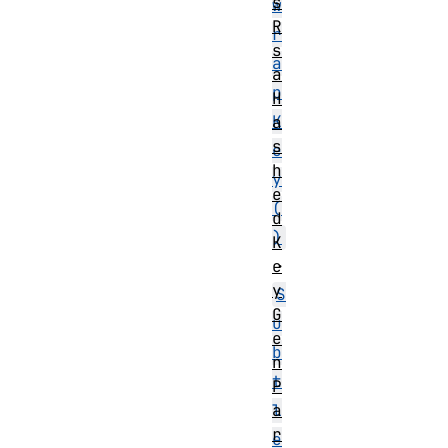
s
w
R
r
s
a
a
p
H
K
a
s
e
h
y
e
(
d
)
K
・
e
y
S
G
u
e
b
n
t
P
l
a
r
e