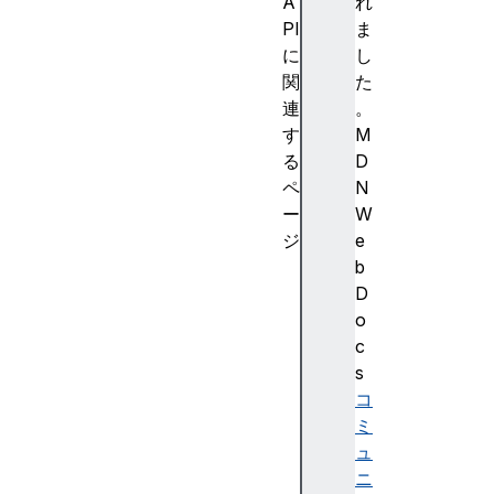
A
れ
PI
ま
に
し
関
た
連
。
す
M
る
D
ペ
N
ー
W
ジ
e
A
b
e
D
s
o
C
c
b
s
c
コ
P
ミ
a
ュ
r
ニ