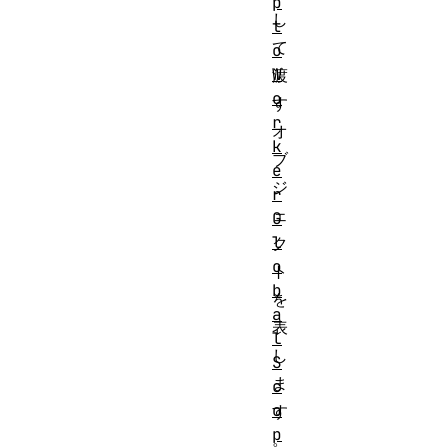
p
し
t
て
o
W
渡
o
す
r
オ
k
ブ
e
ジ
r
ェ
G
l
ク
o
ト
b
を
a
表
l
し
S
ま
c
o
す
p
。