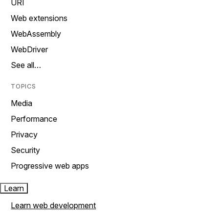
URI
Web extensions
WebAssembly
WebDriver
See all…
TOPICS
Media
Performance
Privacy
Security
Progressive web apps
Learn
Learn web development