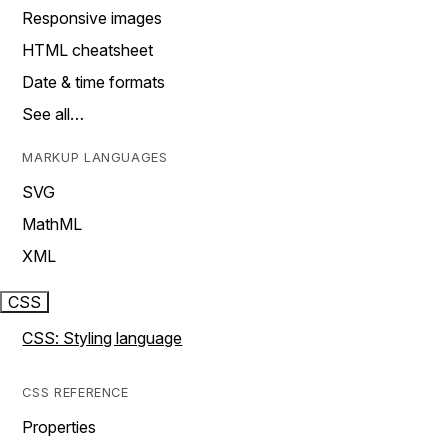
Responsive images
HTML cheatsheet
Date & time formats
See all…
MARKUP LANGUAGES
SVG
MathML
XML
CSS
CSS: Styling language
CSS REFERENCE
Properties