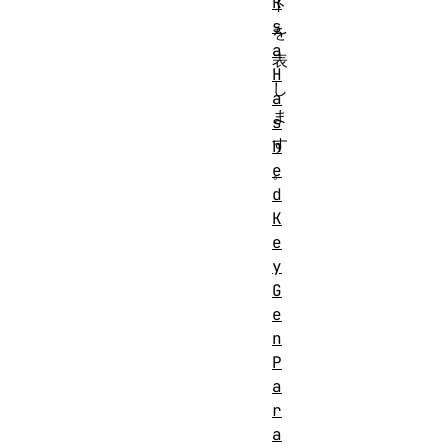
R
ト
s
を
a
表
H
し
a
ま
s
す
h
e
。
d
K
e
y
G
e
n
P
a
r
a