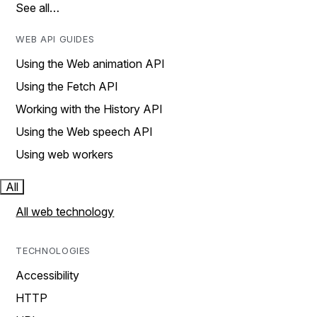
See all…
WEB API GUIDES
Using the Web animation API
Using the Fetch API
Working with the History API
Using the Web speech API
Using web workers
All
All web technology
TECHNOLOGIES
Accessibility
HTTP