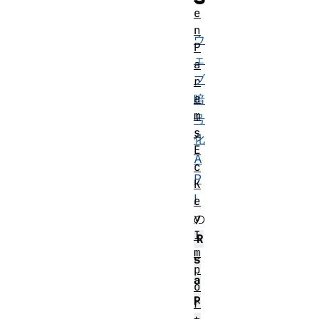
e
n
ウ
P
ェ
a
ブ
r
a
暗
m
号
s
化
E
A
c
P
K
I
e
y
の
I
R
m
s
p
a
o
P
r