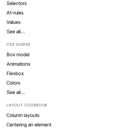
Selectors
At-rules
Values
See all…
CSS GUIDES
Box model
Animations
Flexbox
Colors
See all…
LAYOUT COOKBOOK
Column layouts
Centering an element