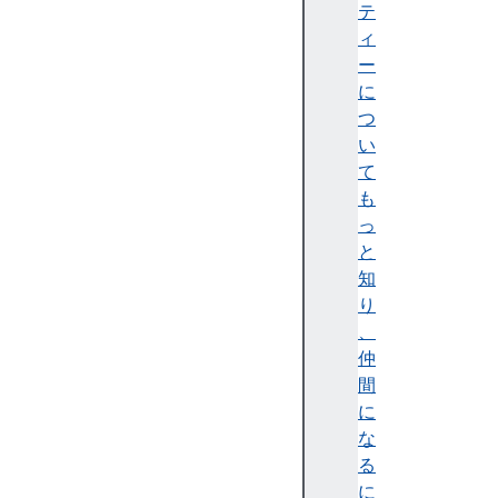
m
テ
s
ィ
A
ー
e
に
s
つ
C
い
t
て
r
も
P
っ
a
と
r
知
a
り
m
、
s
仲
A
間
e
に
s
な
G
る
c
に