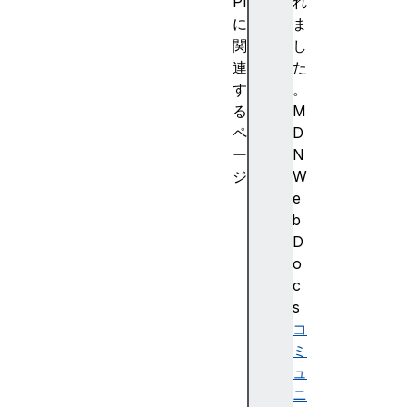
PI
れ
に
ま
関
し
連
た
す
。
る
M
ペ
D
ー
N
ジ
W
A
e
e
b
s
D
C
o
b
c
c
s
P
コ
a
ミ
r
ュ
a
ニ