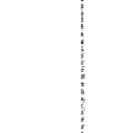
H
r
a
i
s
t
h
h
e
d
m
I
と
m
し
p
て
o
渡
r
t
す
P
オ
a
ブ
r
ジ
a
ェ
m
ク
s