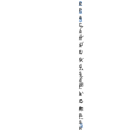
e
P
P
S
a
S
r
ア
a
ル
m
ゴ
s
E
リ
c
ズ
d
ム
s
を
a
用
P
い
a
r
る
a
際
m
に
s
S
H