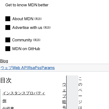
Get to know MDN better
About MDN
Advertise with us
Community
MDN on GitHub
Blog
ウェブ
Web API
RsaPssParams
こ
目次
ウ
の
ェ
ペ
インスタンスプロパティ
ブ
ー
例
暗
ジ
号
は
仕様書