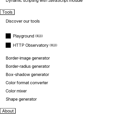
Dynamic scripting with JavaScript module
Tools
Discover our tools
Playground
HTTP Observatory
Border-image generator
Border-radius generator
Box-shadow generator
Color format converter
Color mixer
Shape generator
About