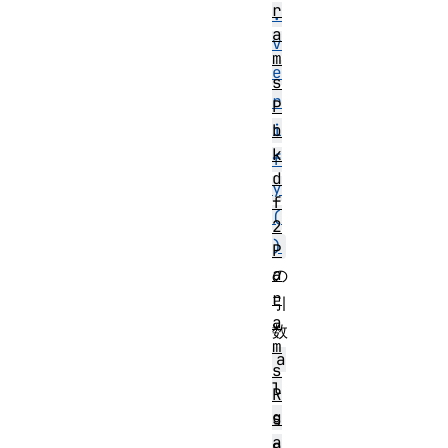
r
.
a
v
m
e
s
r
P
i
b
k
f
d
y
f
(
2
)
P
a
の
r
引
a
数
m
a
s
l
R
g
s
a
o