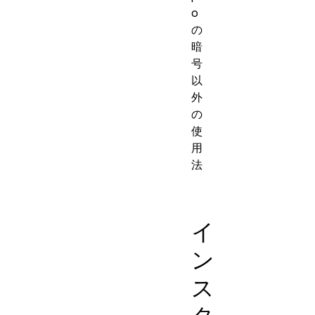
o
の
暗
号
以
外
の
使
用
法
イ
ン
ス