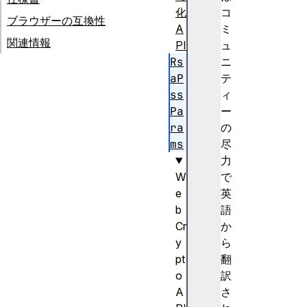
化
コ
ブラウザーの互換性
A
ミ
関連情報
PI
ュ
Rs
ニ
aP
テ
ss
ィ
Pa
ー
ra
の
ms
尽
力
W
で
e
英
b
語
Cr
か
y
ら
pt
翻
o
訳
A
さ