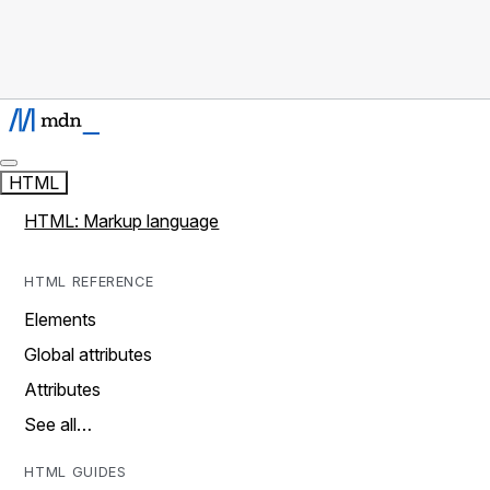
HTML
HTML: Markup language
HTML REFERENCE
Elements
Global attributes
Attributes
See all…
HTML GUIDES