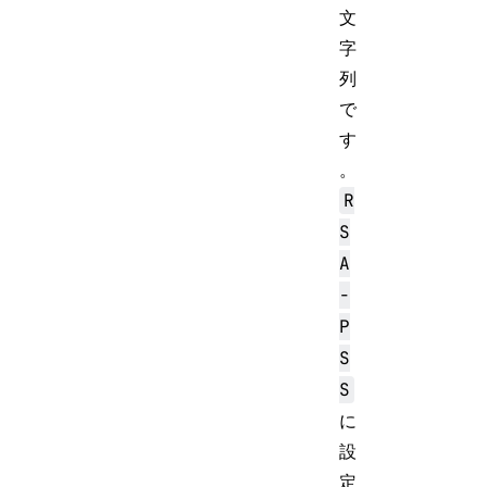
文
字
列
で
す
。
R
S
A
-
P
S
S
に
設
定