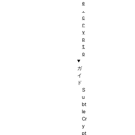
e
.
c
r
y
p
t
o
ガ
イ
ド
S
u
bt
le
Cr
y
pt