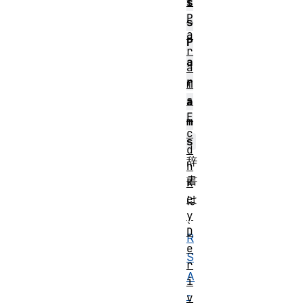
t
s
P
s
a
P
r
a
a
r
m
s
a
E
m
c
s
d
辞
h
書
K
e
は
y
、
D
R
e
S
r
A
i
-
v