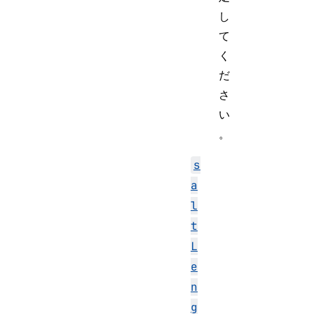
し
て
く
だ
さ
い
。
s
a
l
t
L
e
n
g