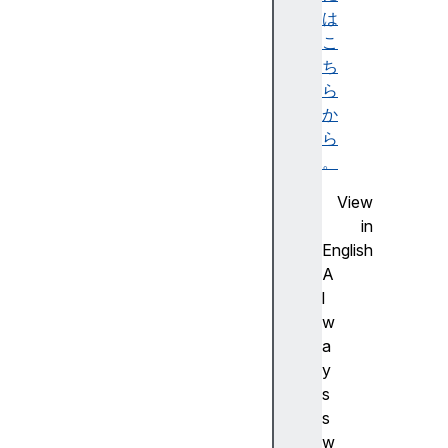
m
は
P
こ
a
ち
r
ら
a
か
m
ら
s
。
A
View
e
in
s
English
K
A
e
l
y
w
G
a
e
y
n
s
P
s
a
w