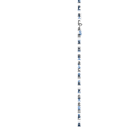
t
P
(
a
)
r
や
a
S
m
u
s
H
b
m
t
a
l
c
e
K
C
e
y
r
G
y
e
p
n
t
P
o
a