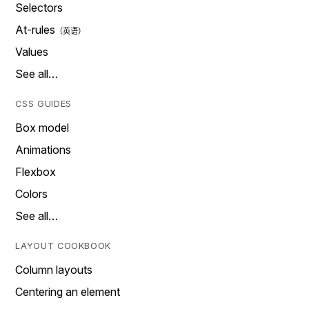
Selectors
At-rules
Values
See all…
CSS GUIDES
Box model
Animations
Flexbox
Colors
See all…
LAYOUT COOKBOOK
Column layouts
Centering an element