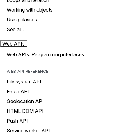
Loops and iteration
Working with objects
Using classes
See all…
Web APIs
Web APIs: Programming interfaces
WEB API REFERENCE
File system API
Fetch API
Geolocation API
HTML DOM API
Push API
Service worker API