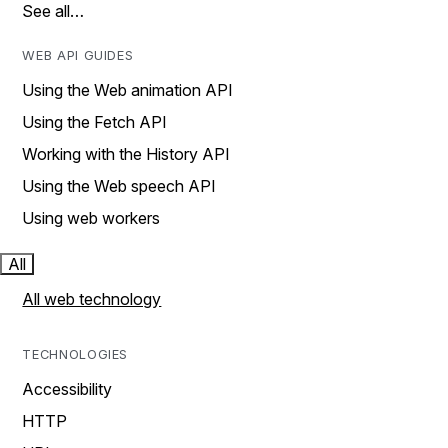
See all…
WEB API GUIDES
Using the Web animation API
Using the Fetch API
Working with the History API
Using the Web speech API
Using web workers
All
All web technology
TECHNOLOGIES
Accessibility
HTTP