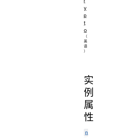
r
y
p
t
o
实
例
属
性
n