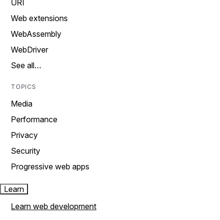
URI
Web extensions
WebAssembly
WebDriver
See all…
TOPICS
Media
Performance
Privacy
Security
Progressive web apps
Learn
Learn web development