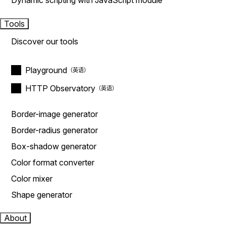
Dynamic scripting with JavaScript module
Tools
Discover our tools
Playground
HTTP Observatory
Border-image generator
Border-radius generator
Box-shadow generator
Color format converter
Color mixer
Shape generator
About