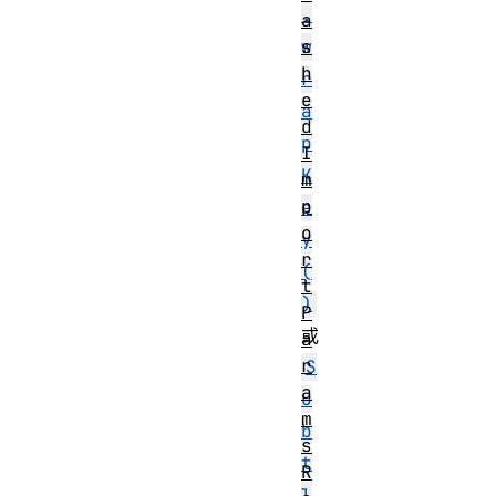
.
a
w
s
h
r
e
a
d
p
I
K
m
p
e
o
y
r
(
t
)
P
或
a
r
S
a
u
m
b
s
t
R
l