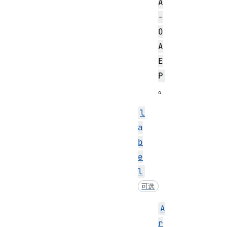
A
-
O
A
E
P
。
l
a
b
e
l
可选
A
r