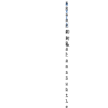
s
e
R
y
s
(
a
)
P
s
的
s
对
P
象
a
。
r
a
m
s
S
u
b
t
l
e