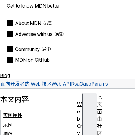
Get to know MDN better
About MDN
Advertise with us
Community
MDN on GitHub
Blog
面向开发者的 Web 技术
Web API
RsaOaepParams
此
本文内容
W
页
e
面
实例属性
b
由
示例
Cr
社
y
区
规范