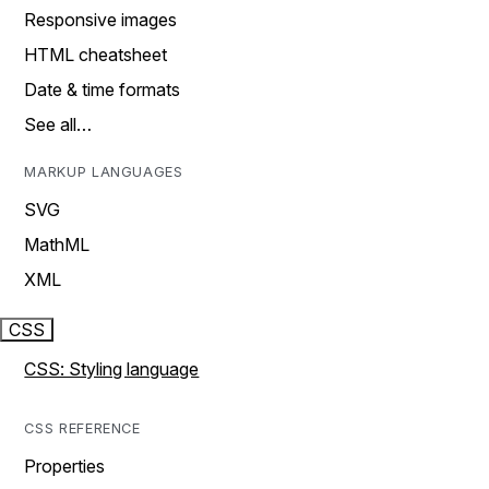
Responsive images
HTML cheatsheet
Date & time formats
See all…
MARKUP LANGUAGES
SVG
MathML
XML
CSS
CSS: Styling language
CSS REFERENCE
Properties