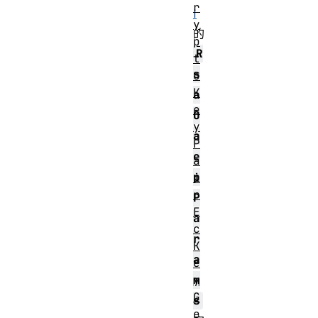
r
I
y
的
p
R
t
s
o
K
a
e
O
y
a
P
e
a
p
i
r
P
E
a
c
r
K
a
e
m
y
G
s
e