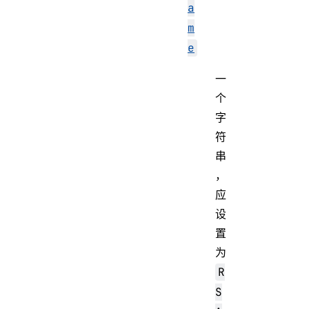
a
m
e
一
个
字
符
串
，
应
设
置
为
R
S