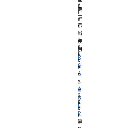
字
n
典
P
表
a
示
r
a
当
m
使
s
用
E
R
c
S
K
A
e
y
_
I
O
m
A
p
E
o
P
r
算
t