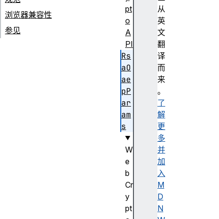
pt
从
浏览器兼容性
o
英
参见
A
文
PI
翻
Rs
译
aO
而
ae
来
pP
。
ar
了
am
解
s
更
多
W
并
e
加
b
入
Cr
M
y
D
pt
N