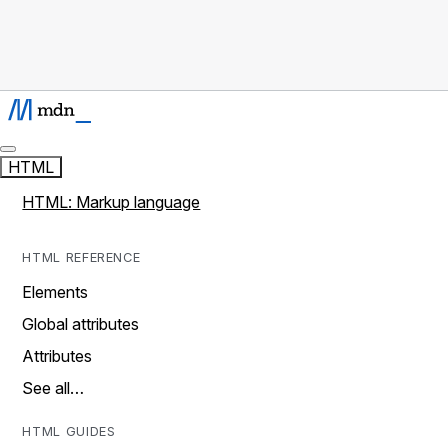
HTML
HTML: Markup language
HTML REFERENCE
Elements
Global attributes
Attributes
See all…
HTML GUIDES