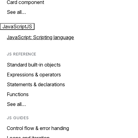
Card component
See all…
JavaScript
JS
JavaScript: Scripting language
JS REFERENCE
Standard built-in objects
Expressions & operators
Statements & declarations
Functions
See all…
JS GUIDES
Control flow & error handing