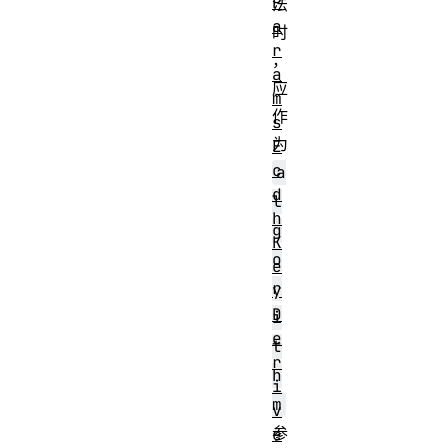
P
法
a
时
r
，
a
应
m
作
s
为
E
c
a
d
l
h
g
K
o
e
r
y
D
i
e
t
r
h
i
m
v
参
e