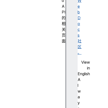
o
W
A
e
PI
b
的
D
相
o
关
c
页
s
面
社
A
区
e
。
s
View
C
in
b
English
c
A
P
l
a
w
r
a
a
y
m