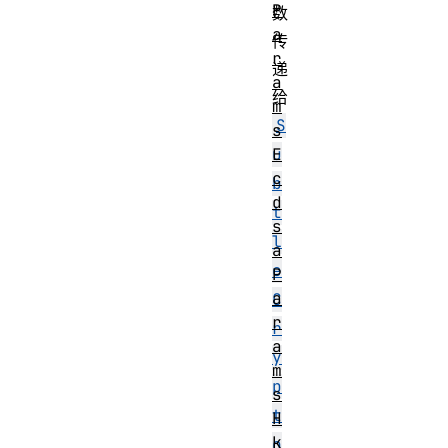
P
数
a
传
r
递
a
给
m
S
s
u
E
c
b
d
t
s
l
a
e
P
a
C
r
r
a
y
m
p
s
t
H
k
o