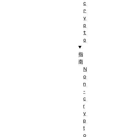
c
r
y
p
t
o
指
南
N
o
n
-
c
r
y
p
t
o