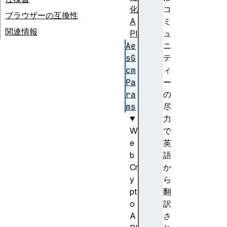
化
コ
ブラウザーの互換性
A
ミ
関連情報
PI
ュ
Ae
ニ
sG
テ
cm
ィ
Pa
ー
ra
の
ms
尽
力
W
で
e
英
b
語
Cr
か
y
ら
pt
翻
o
訳
A
さ