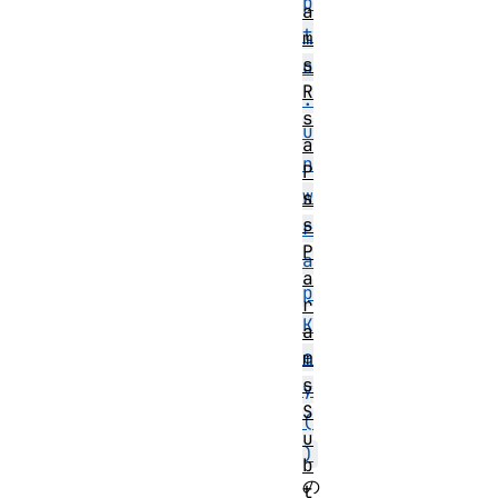
p
a
t
m
s
o
R
.
s
u
a
n
P
w
s
s
r
P
a
a
p
r
K
a
e
m
s
y
S
(
u
)
b
の
t