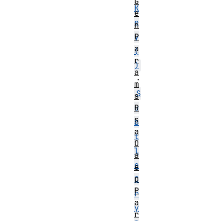
G
K
e
e
n
y
P
a
(
r
)
a
・
m
S
s
u
R
s
b
a
t
O
l
a
e
e
p
C
P
r
a
y
r