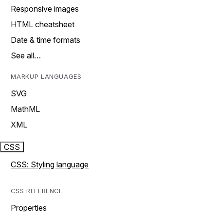
Responsive images
HTML cheatsheet
Date & time formats
See all…
MARKUP LANGUAGES
SVG
MathML
XML
CSS
CSS: Styling language
CSS REFERENCE
Properties