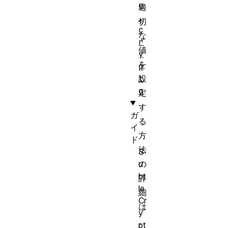
e
適
.
切
c
な
r
値
y
を
p
設
t
o
定
す
ガ
る
イ
方
ド
法
S
の
u
bt
詳
le
細
Cr
は
y
、
pt