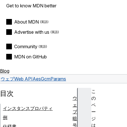
Get to know MDN better
About MDN
Advertise with us
Community
MDN on GitHub
Blog
ウェブ
Web API
AesGcmParams
こ
目次
ウ
の
ェ
ペ
インスタンスプロパティ
ブ
ー
例
暗
ジ
号
は
仕様書