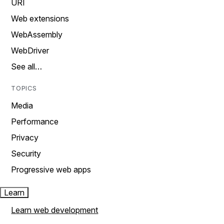
URI
Web extensions
WebAssembly
WebDriver
See all…
TOPICS
Media
Performance
Privacy
Security
Progressive web apps
Learn
Learn web development