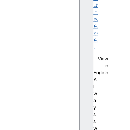
y
は
G
こ
e
ち
n
ら
P
か
a
ら
r
。
a
View
m
in
s
English
C
A
r
l
y
w
p
a
t
y
o
s
C
s
r
w