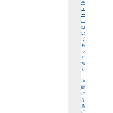
m
テ
s
ィ
A
ー
e
に
s
つ
C
い
t
て
r
も
P
っ
a
と
r
知
a
り
m
、
s
仲
A
間
e
に
s
な
K
る
e
に