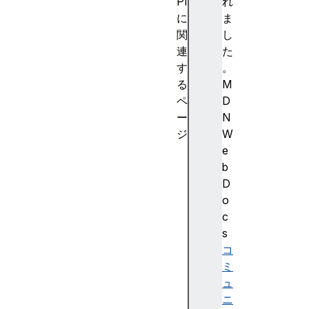
PI
れ
に
ま
関
し
連
た
す
。
る
M
ペ
D
ー
N
ジ
W
A
e
e
b
s
D
C
o
b
c
c
s
P
コ
a
ミ
r
ュ
a
ニ