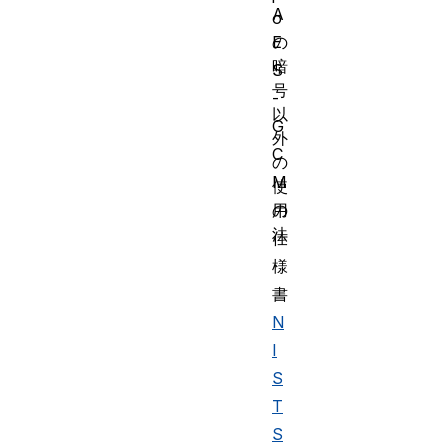
A
o
E
の
暗
S
号
-
以
G
外
C
の
M
使
の
用
法
仕
様
書
N
I
S
T
S