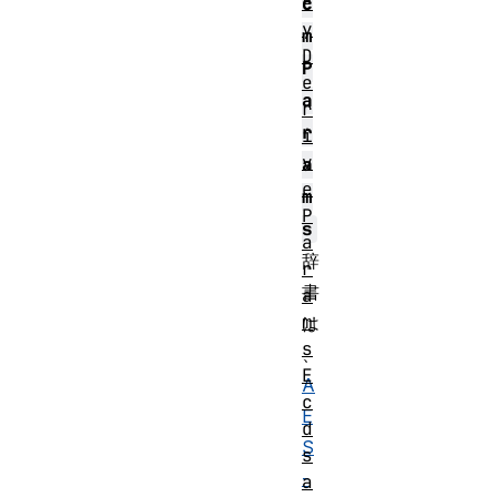
e
c
y
m
D
P
e
a
r
r
i
v
a
e
m
P
s
a
辞
r
書
a
m
は
s
、
E
A
c
E
d
S
s
-
a