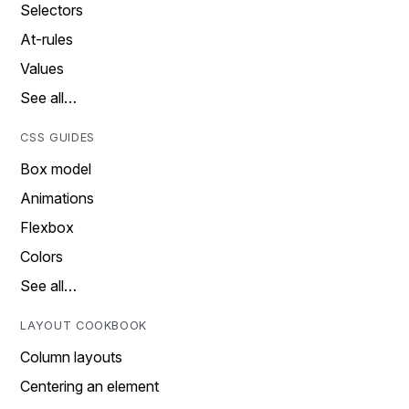
Selectors
At-rules
Values
See all…
CSS GUIDES
Box model
Animations
Flexbox
Colors
See all…
LAYOUT COOKBOOK
Column layouts
Centering an element