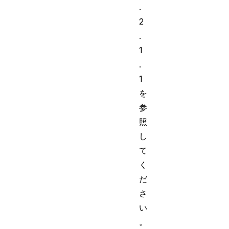
.
2
.
1
.
1
を
参
照
し
て
く
だ
さ
い
。