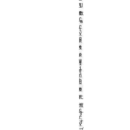
引
l
e
数
C
a
r
l
y
g
p
o
t
o
r
W
i
i
t
n
h
d
m
o
w
に
.
渡
c
す
r
オ
y
ブ