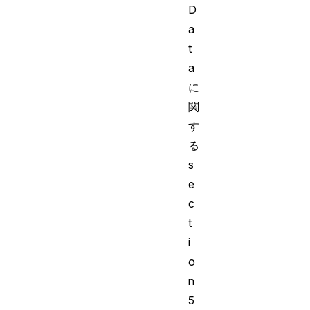
D
a
t
a
に
関
す
る
s
e
c
t
i
o
n
5