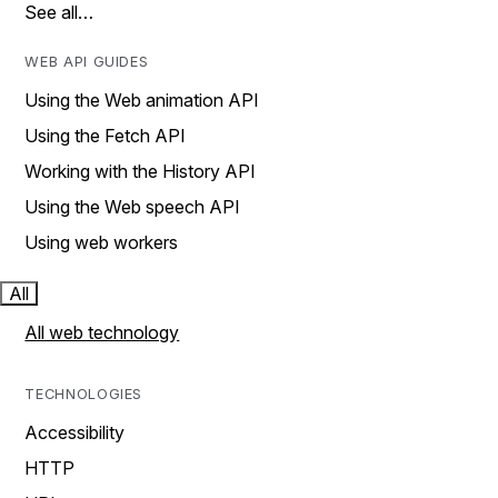
See all…
WEB API GUIDES
Using the Web animation API
Using the Fetch API
Working with the History API
Using the Web speech API
Using web workers
All
All web technology
TECHNOLOGIES
Accessibility
HTTP