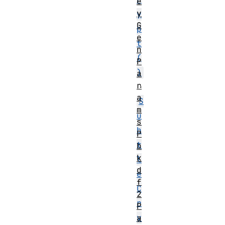
e
y
y
G
p
e
t
n
(
P
)
a
r
・
a
S
m
u
s
b
P
t
b
k
l
d
e
f
C
2
r
P
y
a