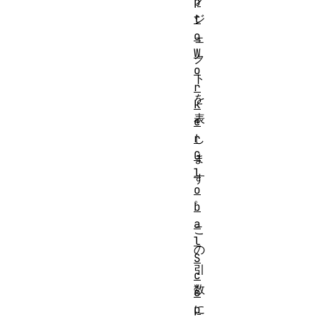
p
ジ
t
o
ェ
W
ク
o
ト
r
を
k
表
e
し
r
G
ま
l
す
o
。
b
a
こ
l
の
S
引
c
数
o
に
p