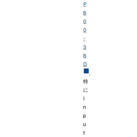
P
8
0
0
-
3
8
D
、
特
に
I
n
p
u
t