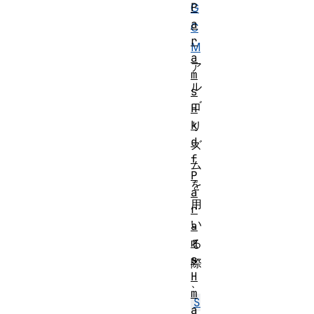
P
G
a
C
r
M
a
ア
m
ル
s
ゴ
H
k
リ
d
ズ
f
ム
P
を
a
用
r
い
a
m
る
s
際
H
、
m
S
a