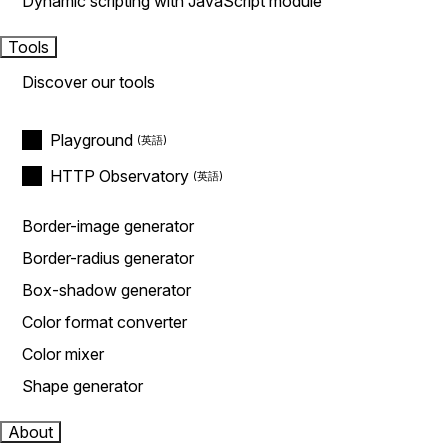
Dynamic scripting with JavaScript module
Tools
Discover our tools
Playground
HTTP Observatory
Border-image generator
Border-radius generator
Box-shadow generator
Color format converter
Color mixer
Shape generator
About