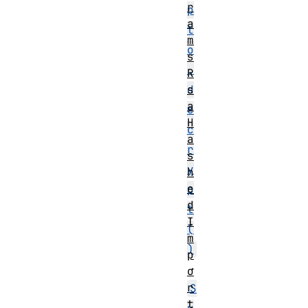
r
p
a
t
m
o
s
.
R
d
s
a
e
H
c
a
r
s
y
h
e
p
d
t
I
(
m
)
p
・
o
r
S
t