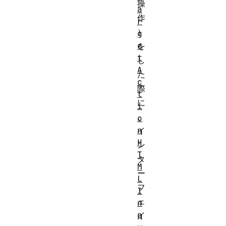
操
a
作
r
）
g
e
を
t
し
A
た
c
際
t
に
i
、
o
n
イ
H
ン
T
タ
M
ー
L
フ
I
ェ
n
p
イ