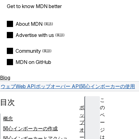
Get to know MDN better
About MDN
Advertise with us
Community
MDN on GitHub
Blog
ウェブ
Web API
ポップオーバー API
関心インボーカーの使用
こ
目次
ポ
の
ッ
ペ
概念
プ
ー
関心インボーカーの作成
オ
ジ
ー
は
関心インボーカーとアクショ