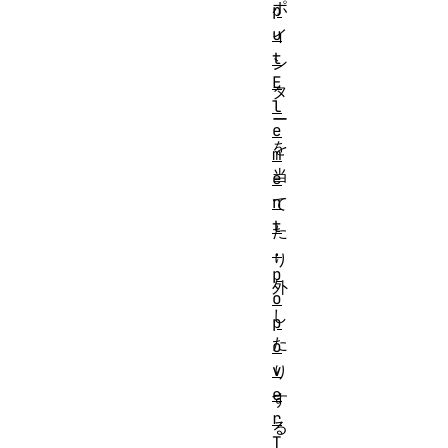
ポ
p
u
イ
t
ン
E
タ
l
ー
e
を
m
当
e
n
て
t
た
.
り
p
外
o
し
p
た
o
v
り
e
す
r
る
T