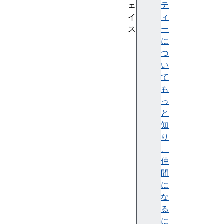
ェ
テ
イ
ィ
ス
ー
In
に
te
つ
re
い
st
て
Ev
も
en
っ
t
と
知
り
、
仲
T
間
o
に
g
な
g
る
l
に