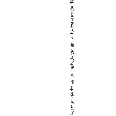
e
関
m
心
e
を
n
失
t
う
.
p
」
o
操
p
作
o
（
v
例
e
え
r
H
ば
T
、
M
マ
L
ウ
I
ス
n