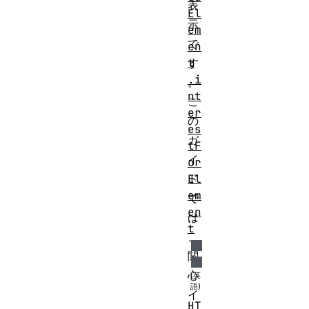
表
El
示
em
で
en
t
す
.i
。
nt
こ
er
の
es
ガ
tF
イ
or
El
ド
em
で
en
は
t
、
関
心
イ
HT