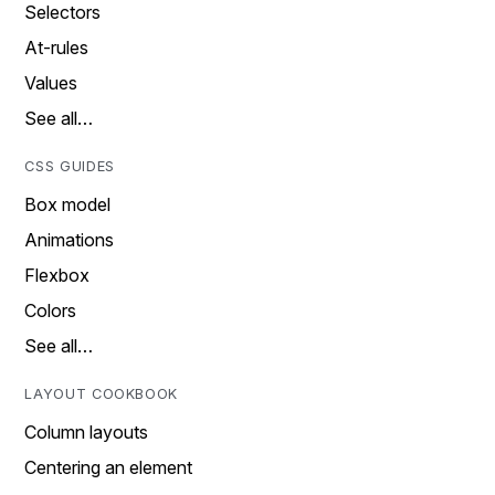
Selectors
At-rules
Values
See all…
CSS GUIDES
Box model
Animations
Flexbox
Colors
See all…
LAYOUT COOKBOOK
Column layouts
Centering an element