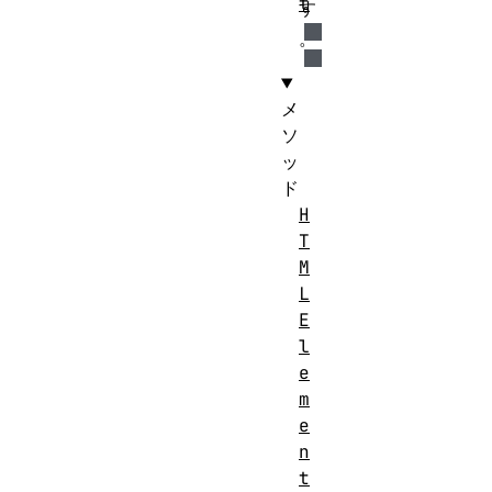
t
す
。
メ
ソ
ッ
ド
H
T
M
L
E
l
e
m
e
n
t