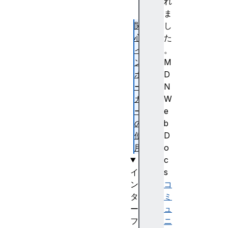
使
れ
用
ま
関
し
心
た
イ
。
ン
M
ボ
D
ー
N
カ
W
ー
e
の
b
使
D
用
o
c
イ
s
ン
コ
タ
ミ
ー
ュ
フ
ニ