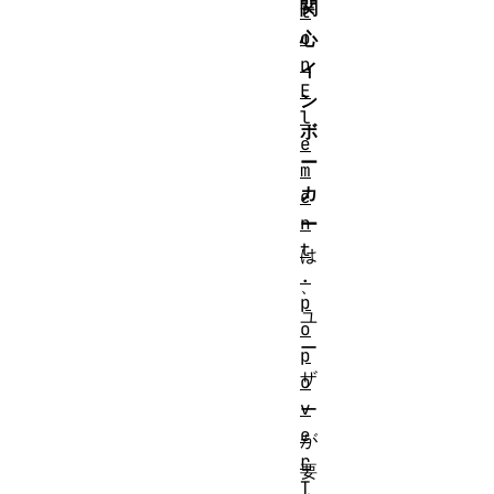
関
t
o
心
n
イ
E
ン
l
ボ
e
ー
m
カ
e
n
ー
t
は
.
、
p
ユ
o
ー
p
ザ
o
v
ー
e
が
r
要
T