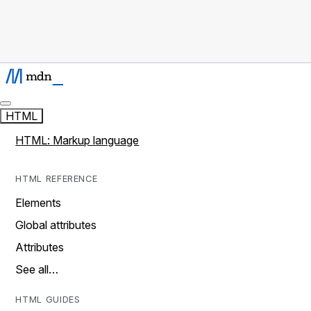
HTML
HTML: Markup language
HTML REFERENCE
Elements
Global attributes
Attributes
See all…
HTML GUIDES