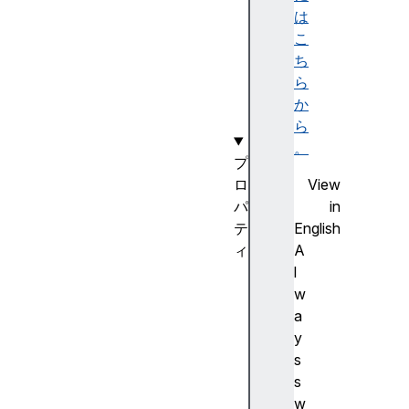
e
は
E
こ
v
ち
e
ら
n
か
t
ら
。
プ
View
ロ
in
パ
English
テ
A
ィ
l
H
w
T
a
M
y
L
s
B
s
u
w
t