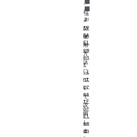
、
お
よ
び
SV
GA
使
El
用
em
方
en
法
t
に
.i
つ
nt
er
い
es
て
tF
説
or
明
El
し
em
ま
en