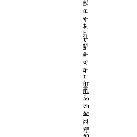
能
r
g
に
e
す
t
る
E
仕
l
組
e
み
m
e
で
n
す
t
。
HT
最
ML
も
An
一
ch
or
般
El
的
em
な
en