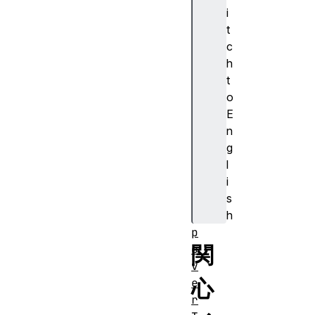
i
t
t
o
c
n
h
E
t
l
o
e
E
m
n
e
g
n
l
t
i
.
s
p
h
o
p
関
o
v
心
e
r