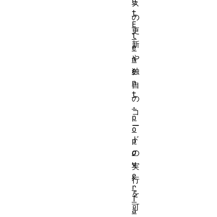
u
ス
t
の
E
更
l
新
e
や
m
e
独
n
自
t
の
.
コ
p
ー
o
ド
p
o
の
v
実
e
行
r
を
T
可
a