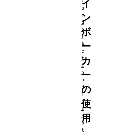
イ
T
a
ン
r
g
ボ
e
t
ー
A
c
カ
t
i
ー
o
n
の
H
T
使
M
L
用
B
u
t