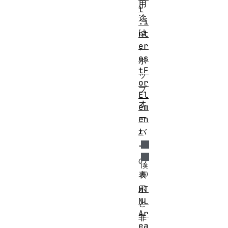
用
t
途
.i
は
nt
er
、
es
ポ
tF
ッ
or
プ
El
オ
em
ー
en
t
バ
ー
の
表
HT
示
ML
と
Ar
非
ea