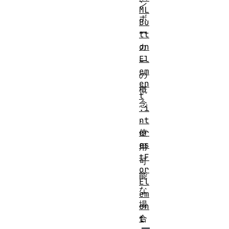
ン
ML
ボ
Bu
ー
tt
カ
on
El
ー
em
の
en
概
t
念
.i
、
nt
使
er
es
用
tF
可
or
能
El
な
em
場
en
合
t