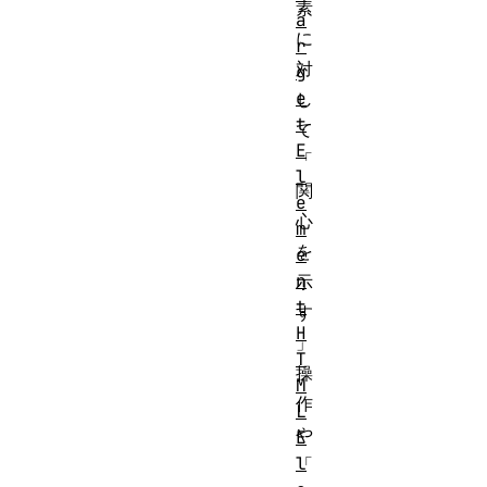
素
a
に
r
対
g
e
し
t
て
E
「
l
関
e
心
m
を
e
n
示
t
す
H
」
T
操
M
作
L
や
E
l
「