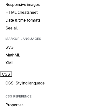
Responsive images
HTML cheatsheet
Date & time formats
See all…
MARKUP LANGUAGES
SVG
MathML
XML
CSS
CSS: Styling language
CSS REFERENCE
Properties