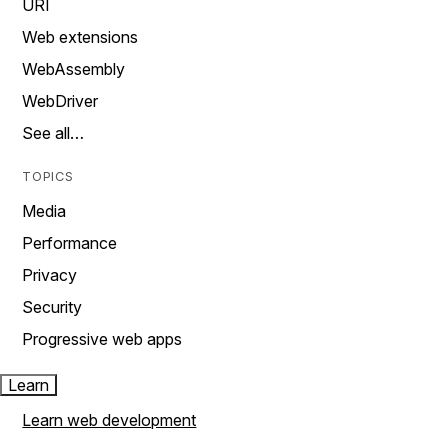
URI
Web extensions
WebAssembly
WebDriver
See all…
TOPICS
Media
Performance
Privacy
Security
Progressive web apps
Learn
Learn web development