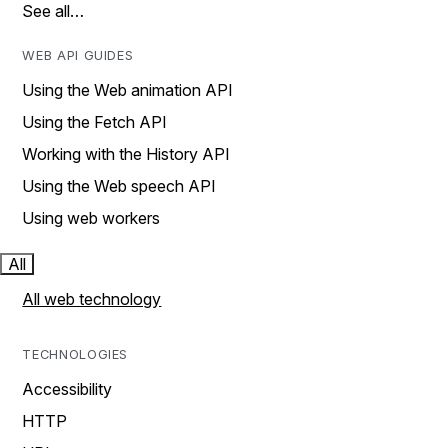
See all…
WEB API GUIDES
Using the Web animation API
Using the Fetch API
Working with the History API
Using the Web speech API
Using web workers
All
All web technology
TECHNOLOGIES
Accessibility
HTTP