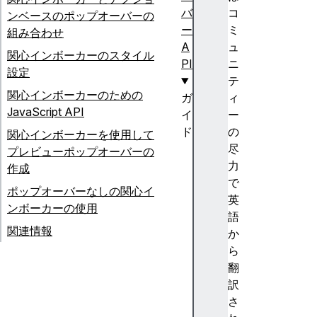
バ
コ
ンベースのポップオーバーの
ー
ミ
組み合わせ
A
ュ
関心インボーカーのスタイル
PI
ニ
設定
テ
関心インボーカーのための
ガ
ィ
JavaScript API
イ
ー
ド
の
関心インボーカーを使用して
ポ
尽
プレビューポップオーバーの
ッ
力
作成
プ
で
ポップオーバーなしの関心イ
オ
英
ンボーカーの使用
ー
語
関連情報
バ
か
ー
ら
A
翻
PI
訳
の
さ