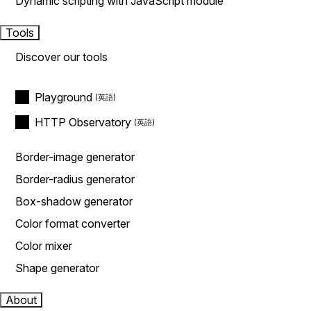
Dynamic scripting with JavaScript module
Tools
Discover our tools
Playground
HTTP Observatory
Border-image generator
Border-radius generator
Box-shadow generator
Color format converter
Color mixer
Shape generator
About