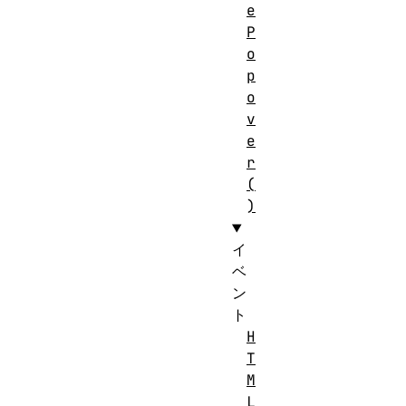
e
P
o
p
o
v
e
r
(
)
イ
ベ
ン
ト
H
T
M
L