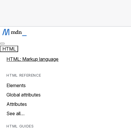
HTML
HTML: Markup language
HTML REFERENCE
Elements
Global attributes
Attributes
See all…
HTML GUIDES