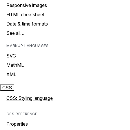
Responsive images
HTML cheatsheet
Date & time formats
See all…
MARKUP LANGUAGES
SVG
MathML
XML
CSS
CSS: Styling language
CSS REFERENCE
Properties