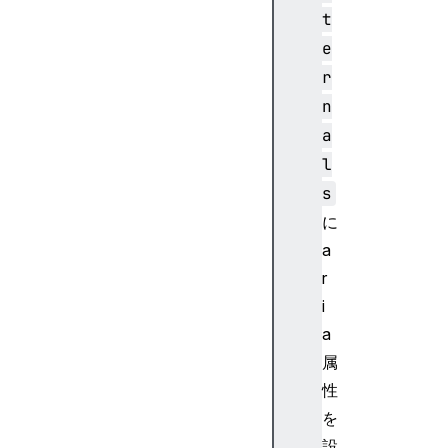
t
E
l
e
e
r
m
n
e
a
n
l
t
s
s
に
a
r
a
i
r
i
a
a
属
D
性
e
を
s
設