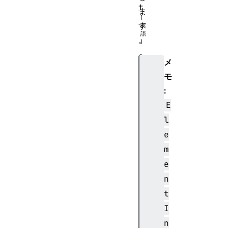
t
ま
す
。
a
メ
r
モ
i
:
a
D
E
e
l
s
e
c
m
r
e
i
b
n
e
t
d
I
B
n
y