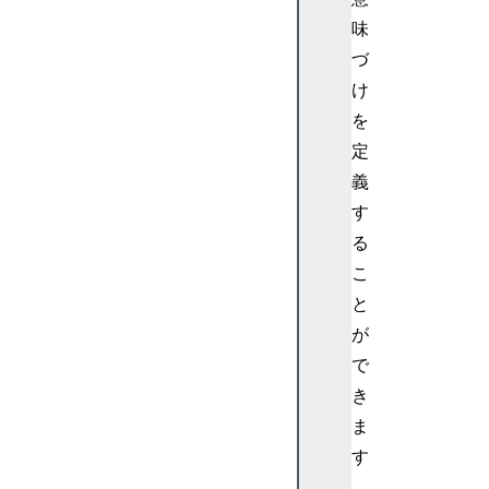
i
味
l
づ
s
け
E
を
l
e
定
m
義
e
す
n
る
t
こ
s
と
が
で
a
き
r
ま
i
す
a
。
D