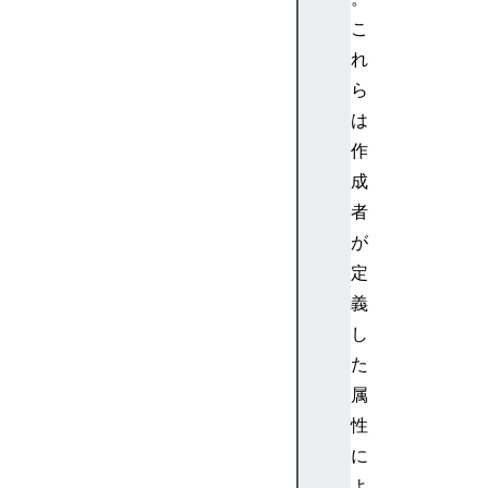
i
こ
s
れ
a
ら
b
は
l
作
e
成
d
a
者
r
が
i
定
a
義
E
し
r
た
r
o
属
r
性
M
に
e
よ