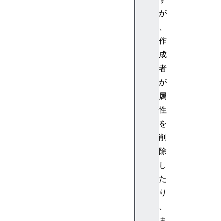
a
が
E
、
x
作
p
成
a
n
者
d
が
e
属
d
性
を
削
a
除
r
し
i
た
a
り
F
、
l
ま