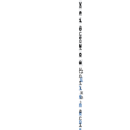
V
a
a
r
i
l
a
u
C
e
o
N
l
o
C
o
w
u
は
n
E
t
l
e
m
a
e
r
n
i
t