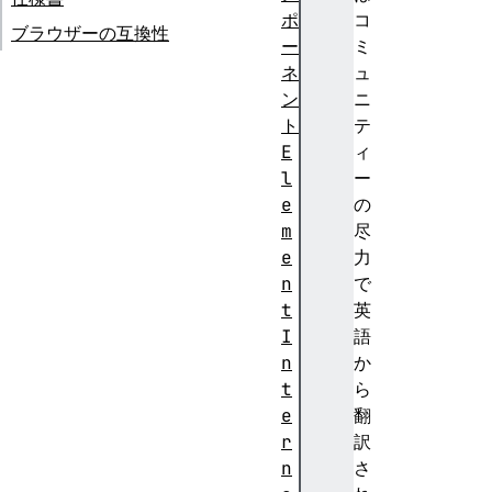
ポ
コ
ブラウザーの互換性
ー
ミ
ネ
ュ
ン
ニ
ト
テ
E
ィ
l
ー
e
の
m
尽
e
力
n
で
t
英
I
語
n
か
t
ら
e
翻
r
訳
n
さ