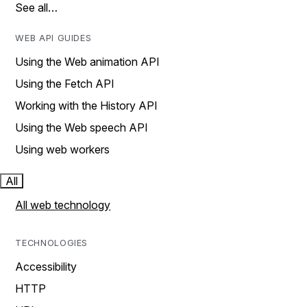
See all…
WEB API GUIDES
Using the Web animation API
Using the Fetch API
Working with the History API
Using the Web speech API
Using web workers
All
All web technology
TECHNOLOGIES
Accessibility
HTTP