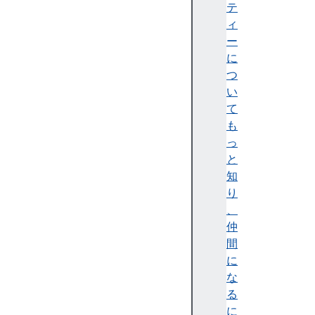
A
テ
c
ィ
t
ー
i
に
v
つ
e
い
D
て
e
も
s
っ
c
と
e
知
n
り
d
、
a
仲
n
間
t
に
E
な
l
る
e
に