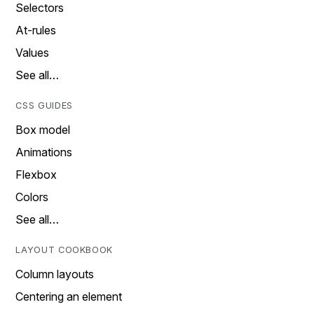
Selectors
At-rules
Values
See all…
CSS GUIDES
Box model
Animations
Flexbox
Colors
See all…
LAYOUT COOKBOOK
Column layouts
Centering an element