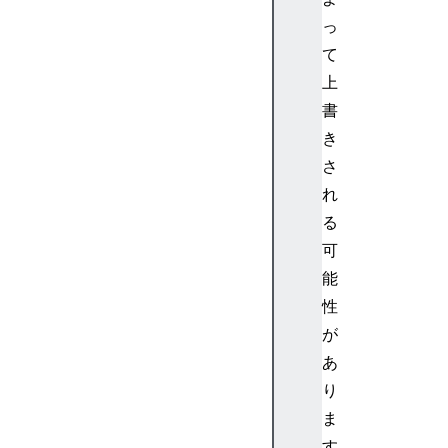
s
っ
s
て
a
g
上
e
書
E
き
l
さ
e
れ
m
る
e
n
可
t
能
s
性
が
あ
り
a
r
ま
i
す