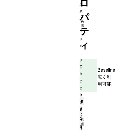
ロ
s
y
パ
テ
a
ィ
r
i
a
C
Baseline
h
広く利
e
用可能
c
k
a
e
d
r
i
a