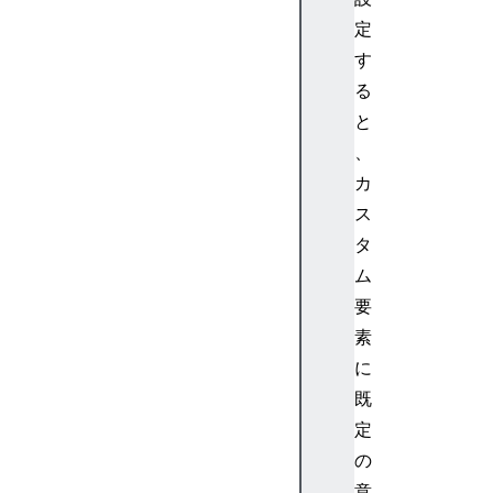
c
定
r
i
す
p
る
t
と
i
、
o
カ
n
ス
タ
ム
a
要
r
素
i
に
a
既
D
定
e
t
の
a
意