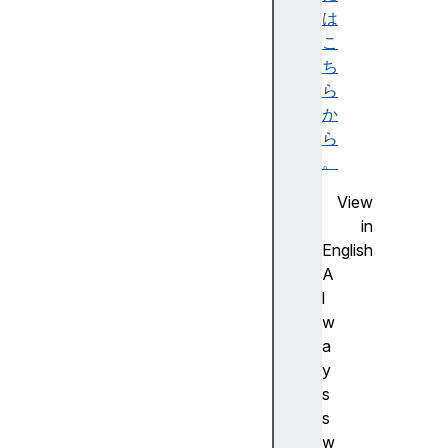
m
は
e
こ
n
ち
t
ら
か
ら
。
a
View
r
in
i
English
a
A
A
l
t
w
o
a
m
y
i
s
c
s
w