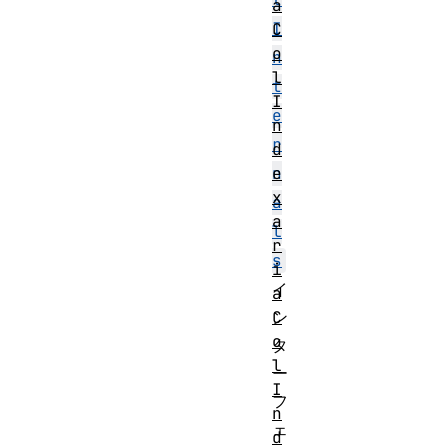
a
I
C
o
n
l
t
I
e
n
r
d
e
n
x
a
a
l
r
s
i
イ
a
C
ン
o
タ
l
ー
I
フ
n
ェ
d