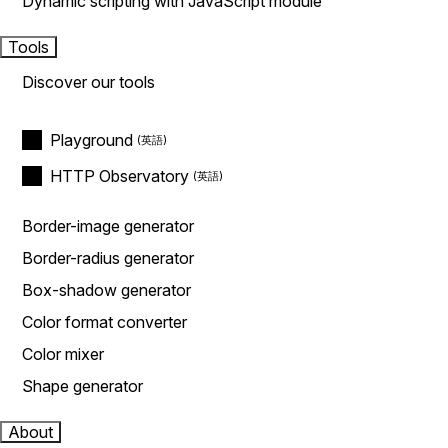
Dynamic scripting with JavaScript module
Tools
Discover our tools
Playground
HTTP Observatory
Border-image generator
Border-radius generator
Box-shadow generator
Color format converter
Color mixer
Shape generator
About