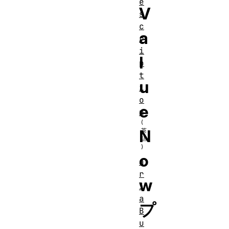
e
V
s
c
a
r
i
l
p
t
u
i
o
e
n
N
o
a
r
w
i
a
プ
B
u