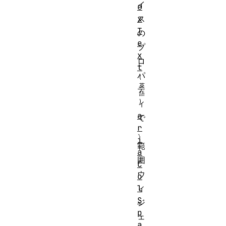
イ
e
x
ス
T
の
e
プ
x
ロ
t
パ
テ
ィ
a
で
r
、
i
範
a
囲
C
ウ
o
l
ィ
S
ジ
p
ェ
a