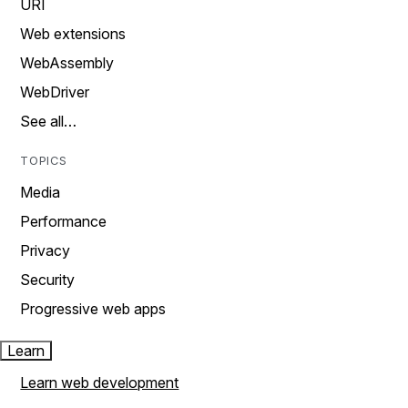
URI
Web extensions
WebAssembly
WebDriver
See all…
TOPICS
Media
Performance
Privacy
Security
Progressive web apps
Learn
Learn web development