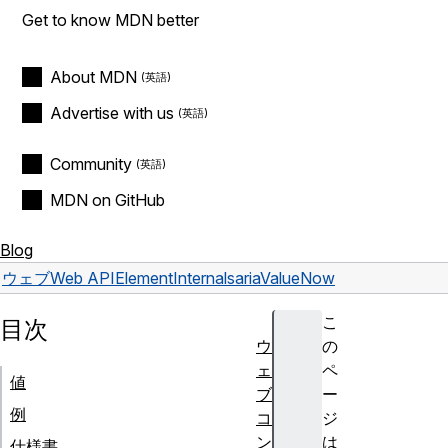
Get to know MDN better
About MDN
Advertise with us
Community
MDN on GitHub
Blog
ウェブ
Web API
ElementInternals
ariaValueNow
こ
目次
ウ
の
ェ
ペ
値
ブ
ー
例
コ
ジ
ン
は
仕様書