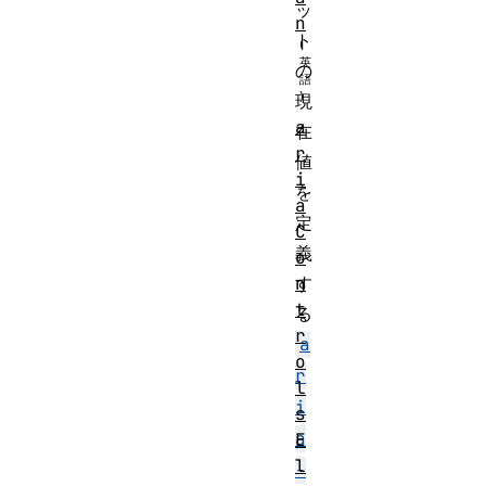
ッ
n
ト
の
現
a
在
r
値
i
を
a
定
C
義
o
n
す
t
る
r
a
o
r
l
i
s
a
E
l
-