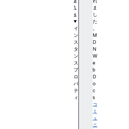
a
れ
l
ま
s
し
た
イ
。
ン
M
ス
D
タ
N
ン
W
ス
e
プ
b
ロ
D
パ
o
テ
c
ィ
s
a
コ
r
ミ
i
ュ
a
ニ