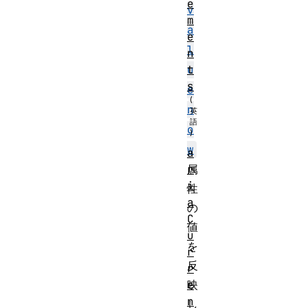
e
v
m
a
e
l
n
t
u
s
e
n
o
w
a
r
属
i
性
a
の
C
値
u
を
r
反
r
e
映
n
し