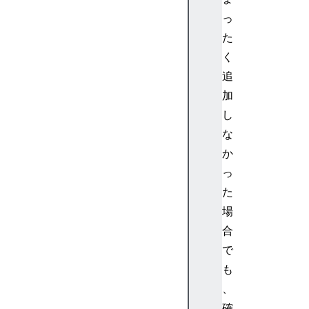
o
w
っ
T
た
o
く
E
追
l
加
e
し
m
e
な
n
か
t
っ
s
た
場
合
a
で
r
も
i
、
a
確