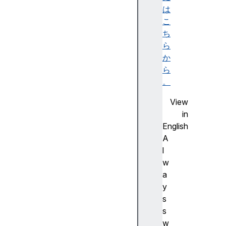
y
は
(
こ
)
ち
f
ら
r
か
o
ら
m
。
F
View
l
in
o
English
a
A
t
l
6
w
4
a
A
y
r
s
r
s
a
w