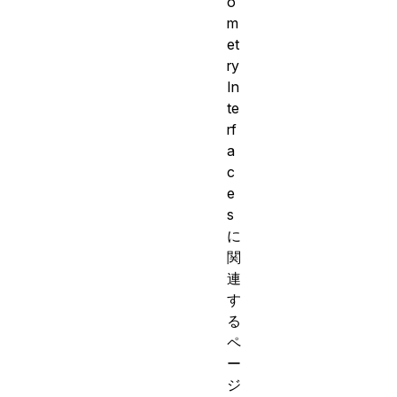
o
m
et
ry
In
te
rf
a
c
e
s
に
関
連
す
る
ペ
ー
ジ