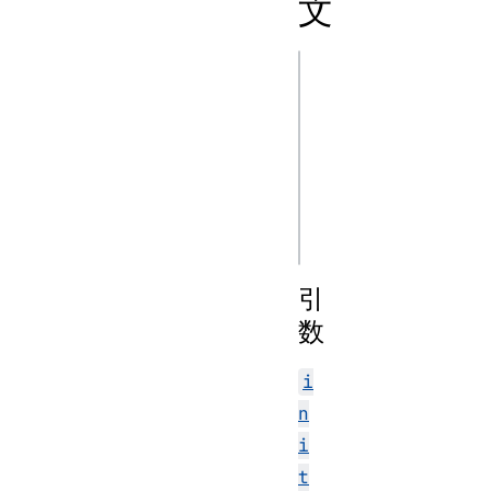
文
js
new DOMMatrix()

new 
DOMMatrix(initStr
new 
引
数
i
n
i
t