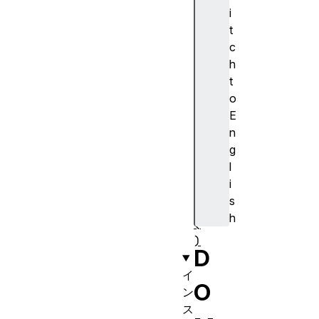
y
i
(
t
)
c
f
h
r
t
o
o
m
E
M
n
a
g
t
l
r
i
i
s
x
h
(
)
D
イ
O
ン
ス