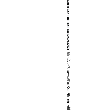
r
a
o
t
t
r
a
t
i
e
x
S
(
e
)
l
コ
f
(
ン
)
ス
s
ト
c
ラ
a
ク
l
タ
e
3
ー
d
は