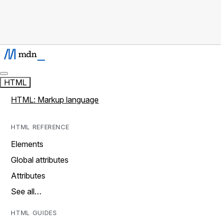
HTML
HTML: Markup language
HTML REFERENCE
Elements
Global attributes
Attributes
See all…
HTML GUIDES