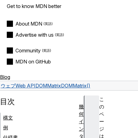
Get to know MDN better
About MDN
Advertise with us
Community
MDN on GitHub
Blog
ウェブ
Web API
DOMMatrix
DOMMatrix()
こ
目次
幾
の
何
ペ
構文
イ
ー
例
ン
ジ
タ
は
仕様書