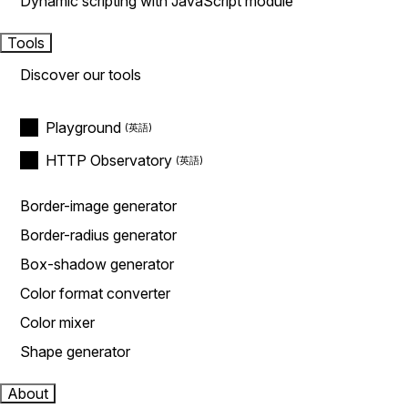
Dynamic scripting with JavaScript module
Tools
Discover our tools
Playground
HTTP Observatory
Border-image generator
Border-radius generator
Box-shadow generator
Color format converter
Color mixer
Shape generator
About