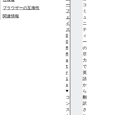
ー
コ
ブラウザーの互換性
フ
ミ
関連情報
ェ
ュ
イ
ニ
ス
テ
D
ィ
O
ー
M
の
M
尽
a
力
t
で
r
英
i
語
x
か
ら
コ
翻
ン
訳
ス
さ