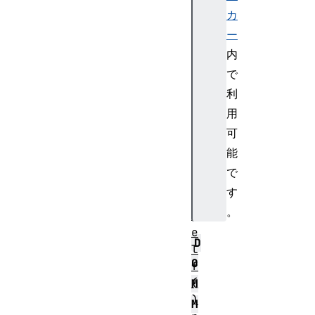
t
カ
e
ー
F
内
r
で
o
利
m
用
V
e
可
c
能
t
で
o
す
r
。
S
e
D
l
O
f
(
M
)
M