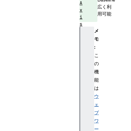
A
広く利
x
用可能
i
s
メ
A
n
モ
g
:
l
こ
e
の
S
機
e
能
l
f
は
(
ウ
)
ェ
r
ブ
o
ワ
t
ー
a