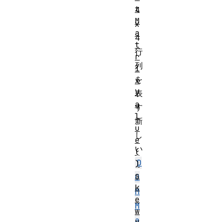
t
4
M
x
a
4
t
行
r
列
i
を
x
V
表
a
す
l
新
u
し
e
い
(
D
)
s
O
k
M
e
M
w
a