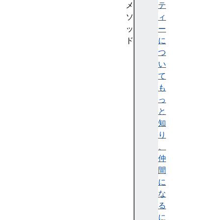
メ
テ
ソ
ィ
ッ
ー
ド
に
f
つ
r
い
o
て
m
も
F
っ
l
と
o
知
a
り
t
、
3
仲
2
間
A
に
r
な
r
る
a
に