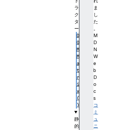
ト
れ
ラ
ま
ク
し
タ
た
ー
。
D
M
O
D
M
N
M
W
a
e
t
b
r
D
i
o
x
c
(
s
)
コ
ミ
静
ュ
的
ニ