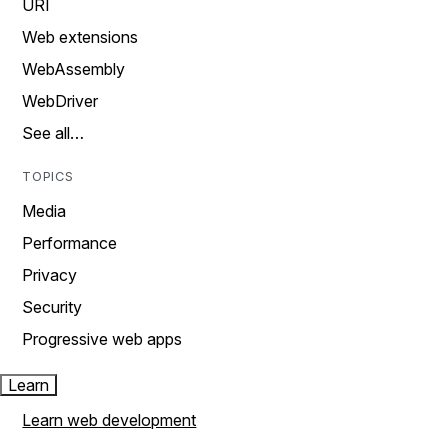
URI
Web extensions
WebAssembly
WebDriver
See all…
TOPICS
Media
Performance
Privacy
Security
Progressive web apps
Learn
Learn web development