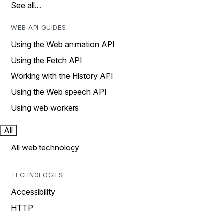
See all…
WEB API GUIDES
Using the Web animation API
Using the Fetch API
Working with the History API
Using the Web speech API
Using web workers
All
All web technology
TECHNOLOGIES
Accessibility
HTTP