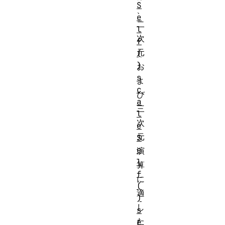
S
、
e
二
l
次
f
元
(
)
お
s
よ
c
び
a
三
l
次
e
元
S
e
演
l
算
f
に
(
適
)
し
s
た
e