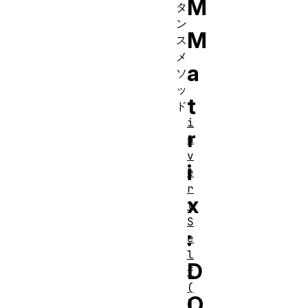
M
タ
ン
M
ス
メ
a
ソ
ッ
t
ド
i
r
n
v
i
e
r
x
t
S
:
e
l
D
f
(
O
)