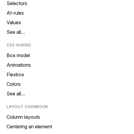
Selectors
At-rules
Values
See all…
CSS GUIDES
Box model
Animations
Flexbox
Colors
See all…
LAYOUT COOKBOOK
Column layouts
Centering an element