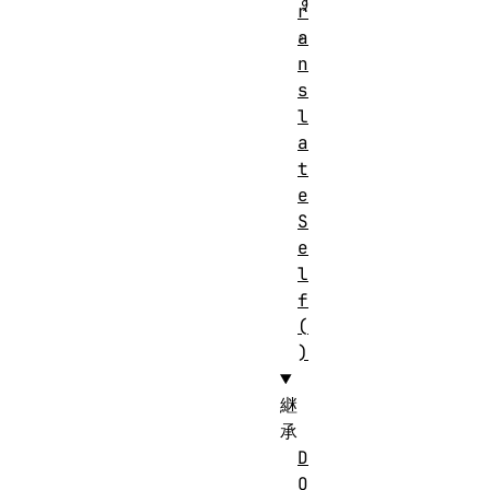
す
r
。
a
n
s
l
a
t
e
S
e
l
f
(
)
継
承
D
O