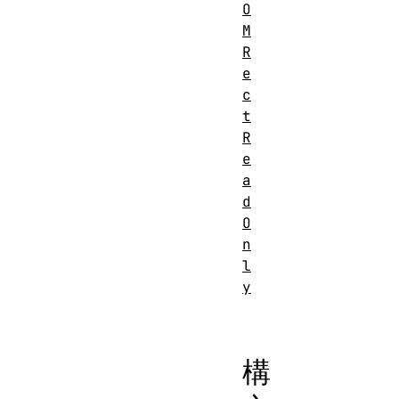
O
M
R
e
c
t
R
e
a
d
O
n
l
y
構