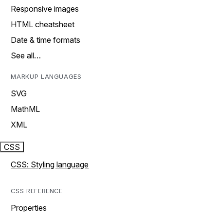
Responsive images
HTML cheatsheet
Date & time formats
See all…
MARKUP LANGUAGES
SVG
MathML
XML
CSS
CSS: Styling language
CSS REFERENCE
Properties