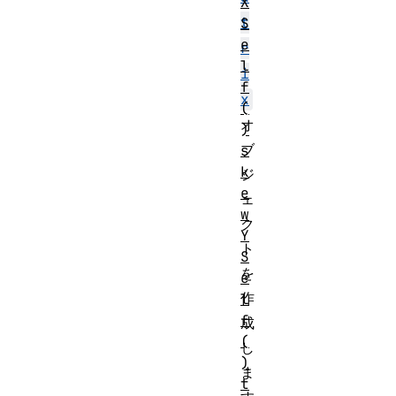
X
t
S
e
r
l
i
f
x
(
オ
)
ブ
s
k
ジ
e
ェ
w
ク
Y
ト
S
を
e
作
l
f
成
(
し
)
ま
t