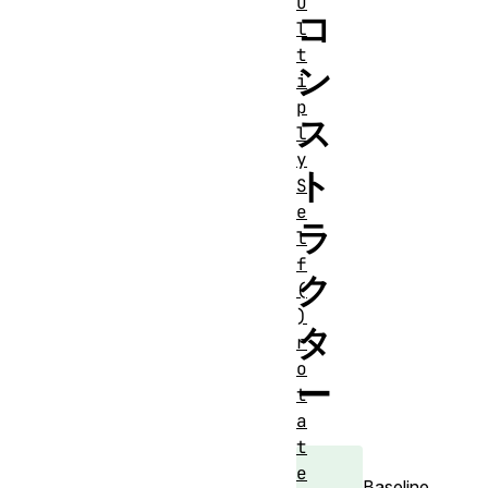
u
コ
l
t
ン
i
p
ス
l
y
ト
S
e
ラ
l
f
ク
(
)
タ
r
o
ー
t
a
t
e
Baseline