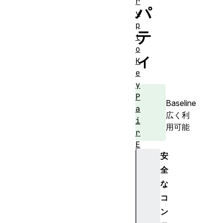
r
パ
y
p
テ
t
o
ィ
K
e
y
P
Baseline
a
広く利
i
用可能
r
E
安
c
K
全
e
な
y
コ
G
ン
e