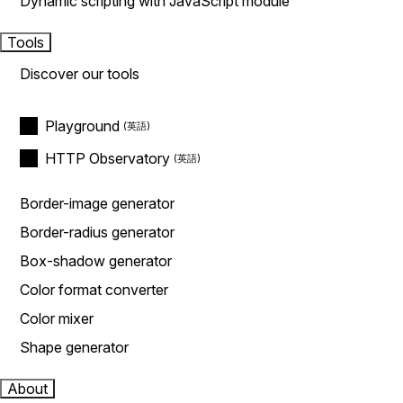
Dynamic scripting with JavaScript module
Tools
Discover our tools
Playground
HTTP Observatory
Border-image generator
Border-radius generator
Box-shadow generator
Color format converter
Color mixer
Shape generator
About