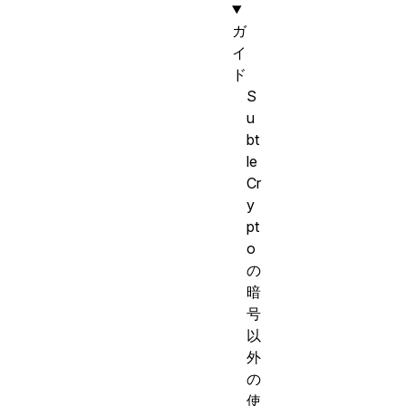
ガ
イ
ド
S
u
bt
le
Cr
y
pt
o
の
暗
号
以
外
の
使