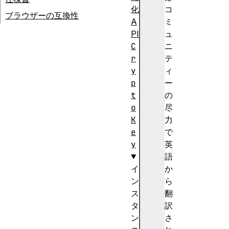
化
コ
ブラウザーの互換性
A
ミ
PI
ュ
C
ニ
r
テ
y
ィ
p
ー
t
の
o
尽
K
力
e
で
y
英
語
イ
か
ン
ら
ス
翻
タ
訳
ン
さ