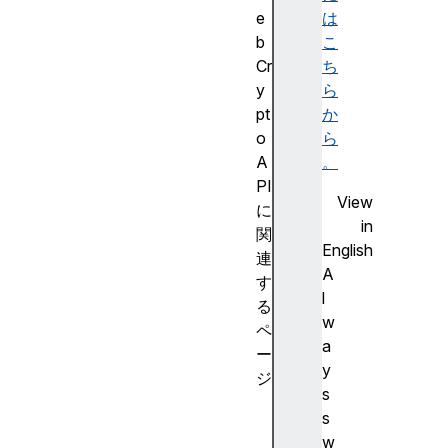
e
は
b
こ
Cr
ち
y
ら
pt
か
o
ら
A
。
PI
View
に
in
関
English
連
A
す
l
る
w
ペ
a
ー
y
ジ
s
A
s
e
w