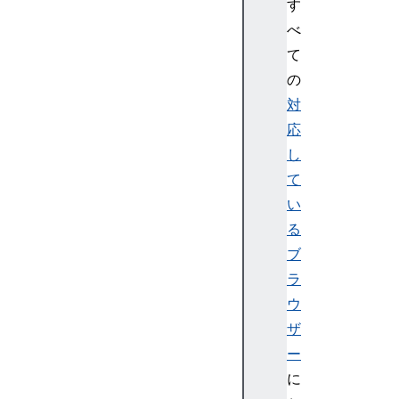
す
a
べ
r
て
a
の
m
s
対
E
応
c
し
d
て
h
い
K
る
e
y
ブ
D
ラ
e
ウ
r
ザ
i
ー
v
に
e