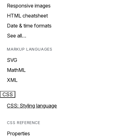
Responsive images
HTML cheatsheet
Date & time formats
See all…
MARKUP LANGUAGES
SVG
MathML
XML
CSS
CSS: Styling language
CSS REFERENCE
Properties