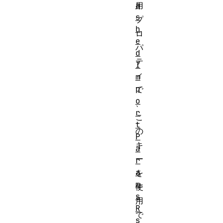
a
用
s
プ
h
ロ
e
パ
d
テ
I
ィ
m
p
で
o
、
r
こ
t
の
P
キ
a
ー
r
a
を
m
使
s
用
R
で
s