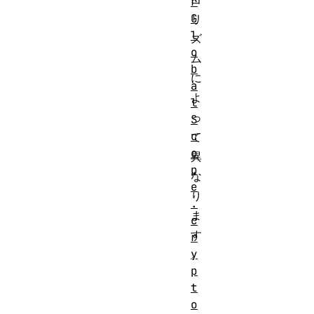
r
G
リ
l
ズ
o
ム
b
に
a
よ
l
っ
S
c
て
o
異
p
な
e
り
.
ま
c
す
r
y
。
p
t
o