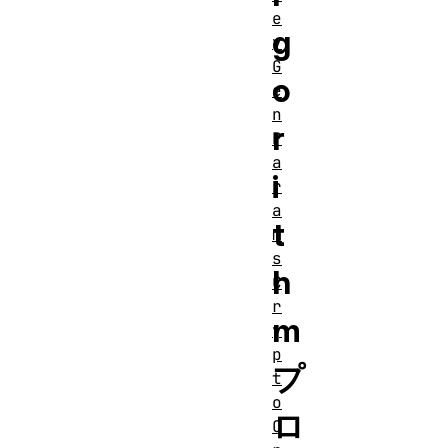
e
g
y
G
o
e
n
r
P
a
i
r
a
t
m
s
h
C
r
m
y
p
プ
t
o
ロ
C