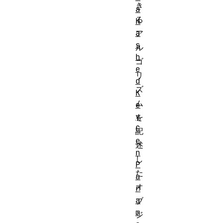
き
a
る
H
a
ア
s
ル
h
ゴ
e
リ
d
ズ
K
ム
e
y
を
G
記
e
述
n
し
P
た
a
オ
r
a
ブ
m
ジ