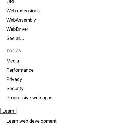
URI
Web extensions
WebAssembly
WebDriver
See all…
TOPICS
Media
Performance
Privacy
Security
Progressive web apps
Learn
Learn web development