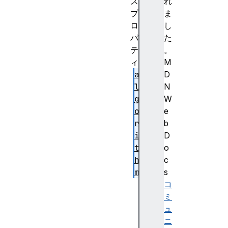
ス
れ
プ
ま
ロ
し
パ
た
テ
。
ィ
M
a
D
l
N
g
W
o
e
r
b
i
D
t
o
h
c
m
s
e
コ
x
ミ
t
ュ
r
ニ