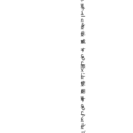
W
キ
i
ー
n
を
d
生
o
w
成
.
す
c
る
r
際
y
に
p
使
t
o
用
W
す
o
る
r
ア
k
ル
e
ゴ