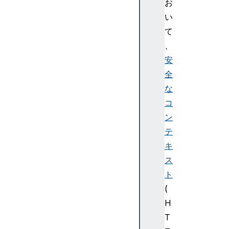
P
お
a
い
r
て
a
、
m
安
s
全
E
c
な
d
コ
s
ン
a
テ
P
キ
a
ス
r
a
ト
m
(
s
H
H
T
k