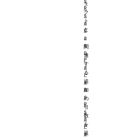
s
ェ
R
ク
s
ト
a
と
O
a
、
e
関
p
連
P
す
a
る
r
追
a
m
加
s
の
R
引
s
数
a
を
P
返
s