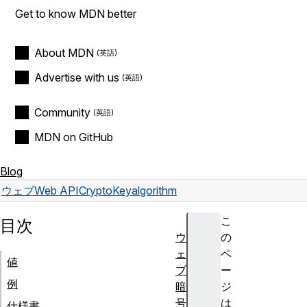
Get to know MDN better
About MDN
Advertise with us
Community
MDN on GitHub
Blog
ウェブ
Web API
CryptoKey
algorithm
こ
目次
ウ
の
ェ
ペ
値
ブ
ー
例
暗
ジ
号
は
仕様書