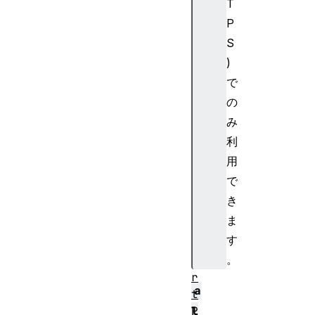
T
d
P
f
P
S
a
)
r
で
a
の
m
み
s
利
H
m
用
a
で
c
き
I
ま
m
す
p
。
o
r
a
t
P
l