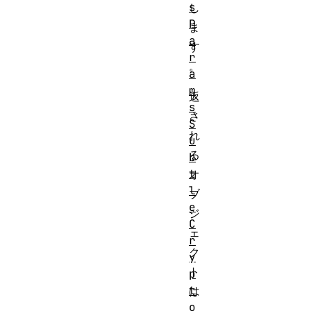
s
し
P
ま
a
す
r
。
a
m
返
s
さ
S
れ
u
る
b
t
オ
l
ブ
e
ジ
C
ェ
r
ク
y
ト
p
t
は
o
、