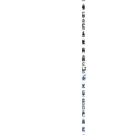
a
g
r
o
a
r
m
i
s
H
t
m
h
a
m
c
は
K
C
e
y
r
G
y
e
p
n
t
P
o
a
r
K