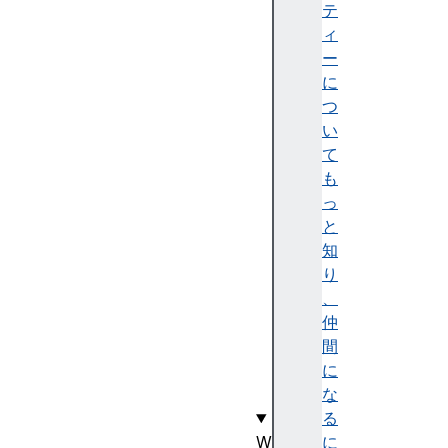
a
テ
c
ィ
t
ー
a
に
b
つ
l
い
e
て
t
も
y
っ
p
と
e
知
u
り
s
、
a
仲
g
間
e
に
s
な
る
W
に