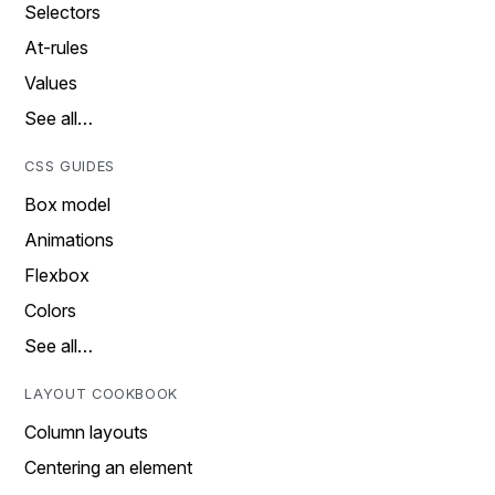
Selectors
At-rules
Values
See all…
CSS GUIDES
Box model
Animations
Flexbox
Colors
See all…
LAYOUT COOKBOOK
Column layouts
Centering an element