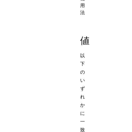
用
法
値
以
下
の
い
ず
れ
か
に
一
致