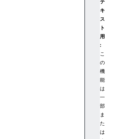
テ
n
キ
P
a
ス
r
ト
a
用
m
:
s
こ
E
の
c
K
機
e
能
y
は
I
一
m
部
p
ま
o
r
た
t
は
P