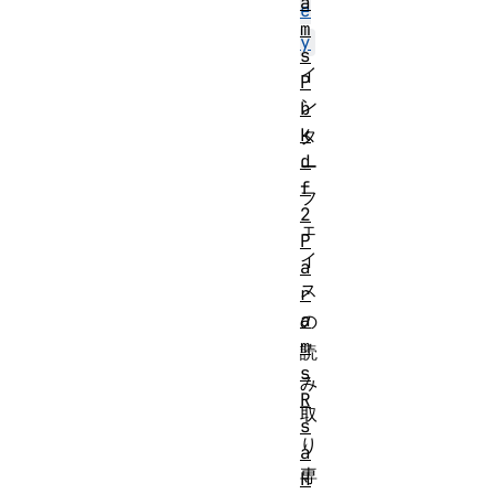
a
e
m
y
s
イ
P
ン
b
k
タ
d
ー
f
フ
2
ェ
P
イ
a
ス
r
a
の
m
読
s
み
R
取
s
り
a
専
H