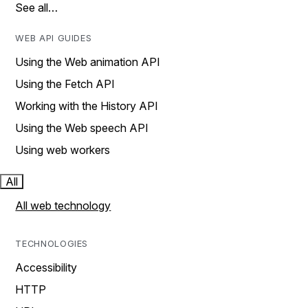
See all…
WEB API GUIDES
Using the Web animation API
Using the Fetch API
Working with the History API
Using the Web speech API
Using web workers
All
All web technology
TECHNOLOGIES
Accessibility
HTTP