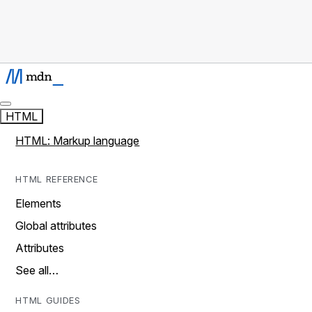
HTML
HTML: Markup language
HTML REFERENCE
Elements
Global attributes
Attributes
See all…
HTML GUIDES