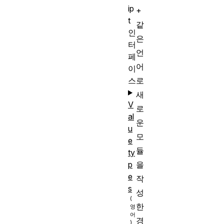
ip
+
t
같
인
은
터
언
페
어
이
스
로
새
V
로
al
운
u
모
e
듈
ty
p
을
e
작
s
성
한
경