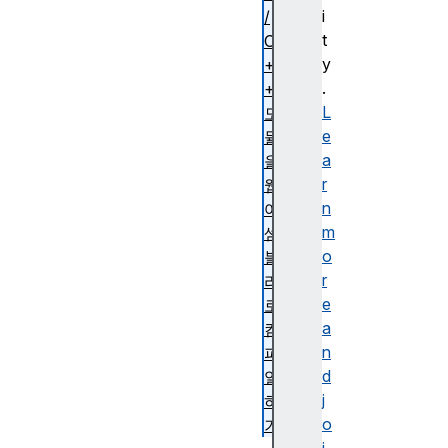
i
/
t
C
y
+
.
+
L
모
e
듈
a
을
r
웹
n
어
m
셈
o
블
r
리
e
로
a
컴
n
파
d
일
j
하
o
기