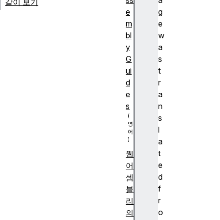
ss
a
같이 보기
e
g
m
e
bl
w
y
a
G
s
ui
t
d
r
e
a
s
n
s
l
a
t
웹
e
어
d
셈
f
블
r
리
o
의