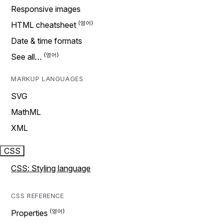
Responsive images
HTML cheatsheet
Date & time formats
See all…
MARKUP LANGUAGES
SVG
MathML
XML
CSS
CSS: Styling language
CSS REFERENCE
Properties