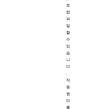
로
컴
파
일
할
수
있
습
니
다
.
작
동
원
리
를