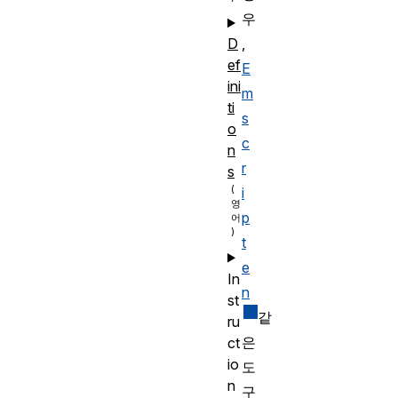
우
,
D
ef
E
ini
m
ti
s
o
c
n
r
s
i
p
t
e
In
n
st
같
ru
은
ct
io
도
n
구