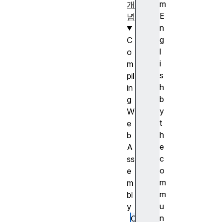
m
개
E
념
n
g
C
l
o
i
m
s
pil
h
in
b
g
y
W
t
e
h
b
e
A
c
ss
o
e
m
m
m
bl
u
y
n
C