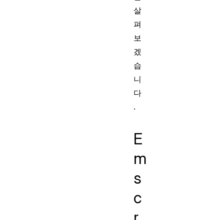
살
펴
보
겠
습
니
다
.
E
m
s
c
r