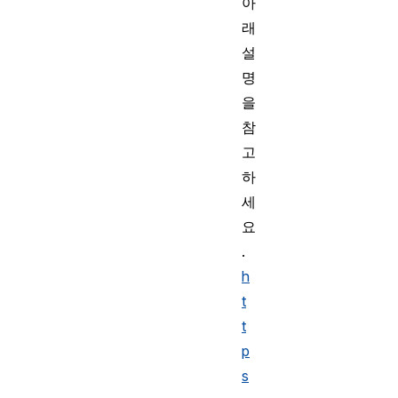
아
래
설
명
을
참
고
하
세
요
.
h
t
t
p
s