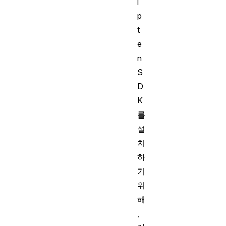
i
p
t
e
n
S
D
K
를
설
치
하
기
위
해
,