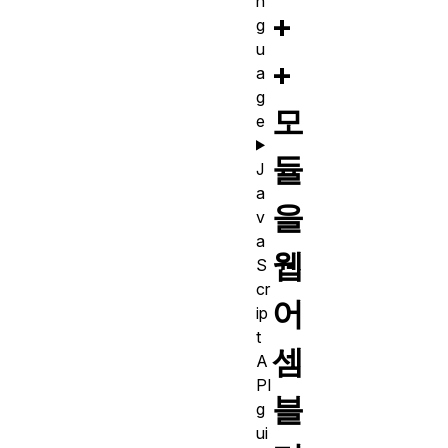
n
+
g
u
+
a
g
모
e
듈
J
a
을
v
a
웹
S
cr
어
ip
t
셈
A
PI
블
g
ui