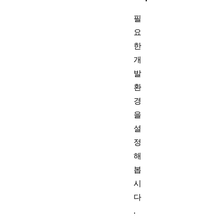
필
요
한
개
발
환
경
을
설
정
해
봅
시
다
.