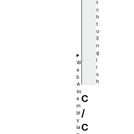
t
리
c
로
h
컴
t
파
o
일
E
하
n
기
g
l
W
i
e
s
b
h
A
ss
C
e
m
/
bl
y
C
la