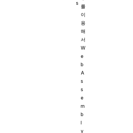
s
를
이
용
해
서
W
e
b
A
s
s
e
m
b
l
y