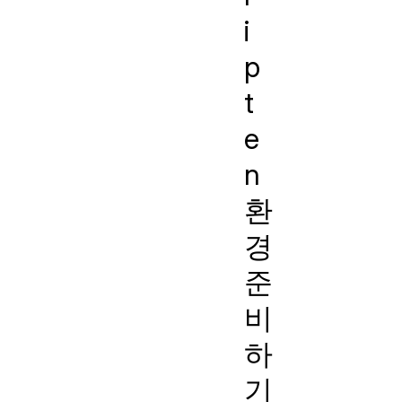
i
p
t
e
n
환
경
준
비
하
기