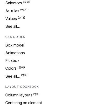
Selectors
At-rules
Values
See all…
CSS GUIDES
Box model
Animations
Flexbox
Colors
See all…
LAYOUT COOKBOOK
Column layouts
Centering an element