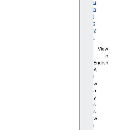
u
to
n
W
i
e
t
b
y
A
.
s
s
View
e
in
m
English
bl
A
y
l
R
w
u
a
st
y
를
s
웹
s
어
w
셈
i
블