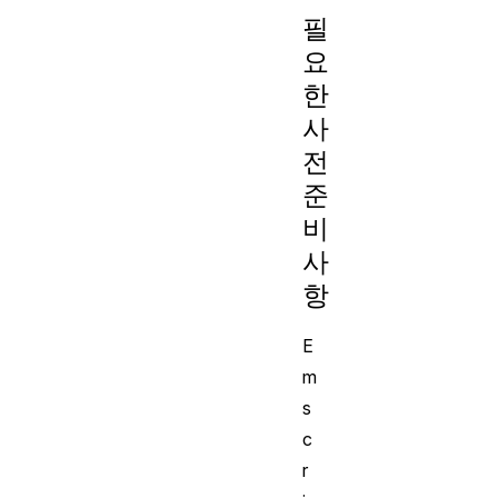
필
요
한
사
전
준
비
사
항
E
m
s
c
r