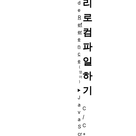
리
d
e
로
R
ef
컴
er
e
파
n
c
일
e
하
기
J
a
C
v
/
a
C
S
cr
+