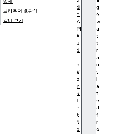
u
a
명세
di
g
브라우저 호환성
o
e
같이 보기
A
w
PI
a
A
s
u
t
d
r
i
a
o
n
W
s
o
l
r
a
k
t
l
e
e
d
t
f
N
r
o
o