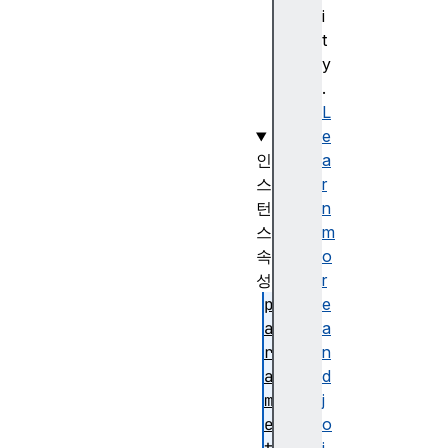
o
i
d
t
e
y
(
.
)
L
e
인
a
스
r
턴
n
스
m
속
o
성
r
p
e
a
a
r
n
a
d
m
j
e
o