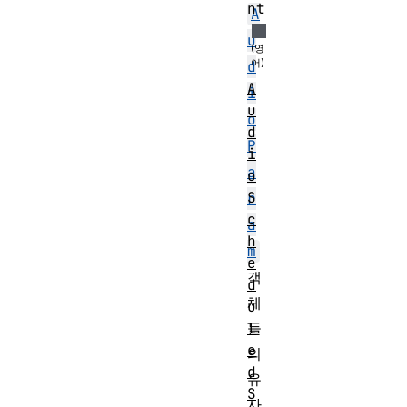
nt
A
u
d
A
i
u
o
d
P
i
a
o
S
r
c
a
h
m
e
객
d
체
u
들
l
e
의
d
유
S
사