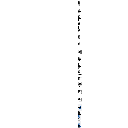
B
g
a
e
s
t
e
t
A
e
u
r
d
i
에
o
따
C
라
o
근
n
본
t
적
e
x
인
t
A
B
u
i
d
q