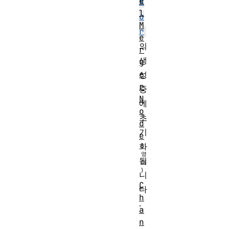
e
s
l
o
M
r
e
의
r
생
g
e
성
r
중
N
에
o
초
d
기
e
화
됩
니
C
다
h
.
a
n