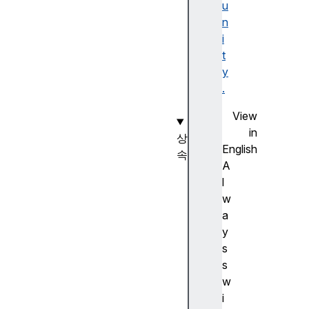
o
u
r
n
e
i
r
t
r
y
o
.
r
View
in
상
English
속
A
A
l
u
w
d
a
i
y
o
s
N
s
o
w
d
i
e