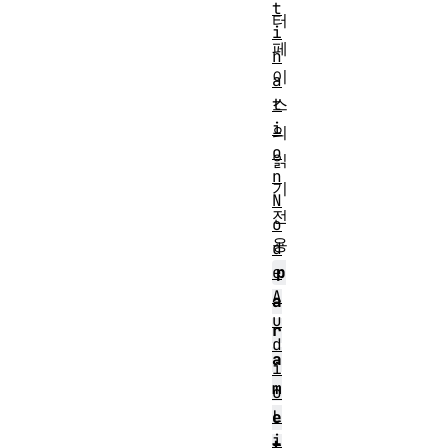
t
터
i
페
n
이
a
스
t
i
의
o
읽
n
기
N
전
o
용
d
p
e
A
a
u
r
d
a
i
m
o
L
e
i
t