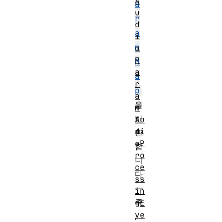
A
a
u
r
d
a
i
m
o
P
M
a
a
r
p
a
을
m
반
Au
di
환
oP
합
ro
니
ce
다
ss
—
in
즉
gE
ve
,