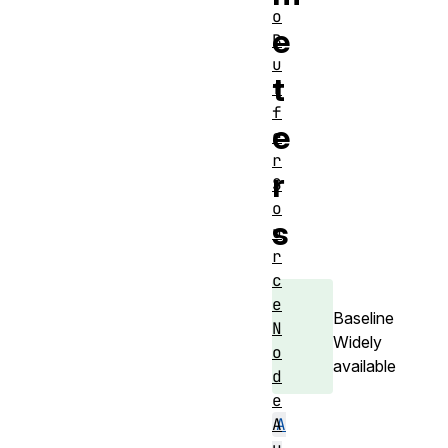
o
e
B
u
t
f
f
e
e
r
r
S
o
s
u
r
c
e
Baseline
N
Widely
o
available
d
e
A
A