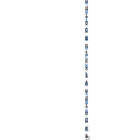
u
u
d
d
i
i
o
o
C
o
W
n
o
t
r
e
k
x
l
t
A
e
u
t
d
N
i
o
o
d
D
e
e
s
인