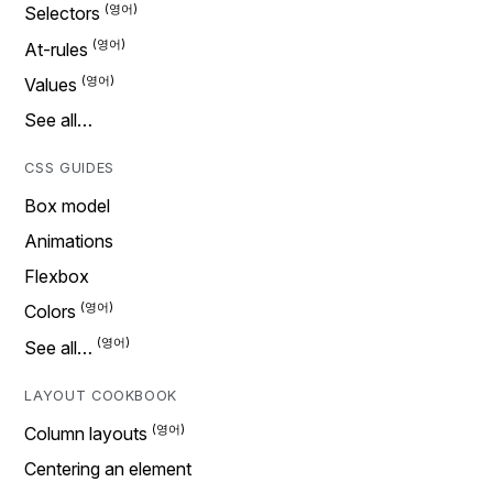
Selectors
At-rules
Values
See all…
CSS GUIDES
Box model
Animations
Flexbox
Colors
See all…
LAYOUT COOKBOOK
Column layouts
Centering an element