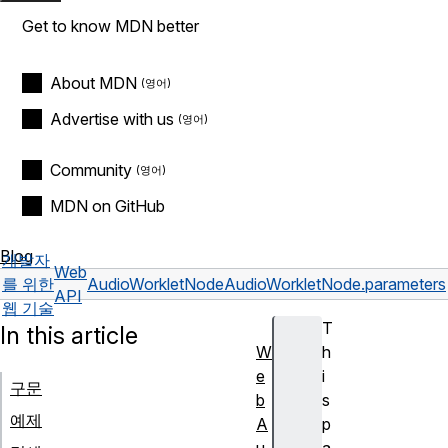
Get to know MDN better
About MDN
Advertise with us
Community
MDN on GitHub
Blog
개발자
Web
를 위한
AudioWorkletNode
AudioWorkletNode.parameters
API
웹 기술
T
In this article
W
h
e
i
구문
b
s
예제
A
p