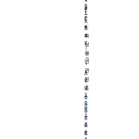
s
e
t
r
e
s
n
e
속
r
성
은
연
관
A
된
u
d
A
i
u
o
d
N
i
o
o
d
e
P