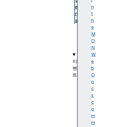
t
i
e
n
r
t
s
h
p
e
o
M
r
D
t
N
W
이
e
벤
b
트
D
p
o
r
c
o
s
c
c
e
o
s
m
s
m