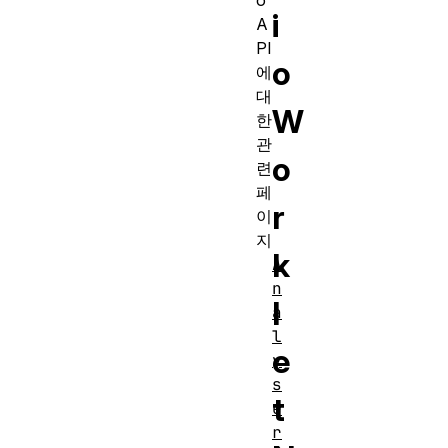
o
i
A
PI
o
에
대
W
한
관
o
련
페
r
이
지
k
A
n
l
a
l
e
y
s
t
e
r