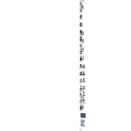
o
M
u
a
r
c
p
e
컬
N
렉
o
션
d
입
e
니
Au
di
다
oS
.
in
이
kI
것
nf
들
o
은
A