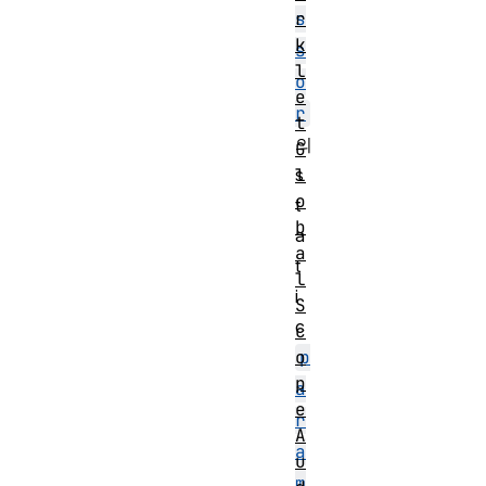
s
r
k
s
l
o
e
r
t
의
G
s
l
o
t
b
a
a
t
l
i
S
c
c
p
o
p
a
e
r
A
a
u
m