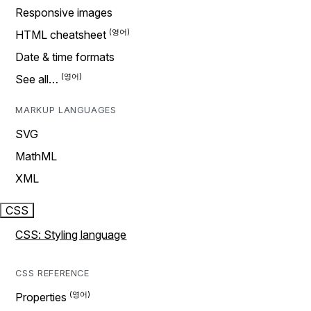
Responsive images
HTML cheatsheet
Date & time formats
See all…
MARKUP LANGUAGES
SVG
MathML
XML
CSS
CSS: Styling language
CSS REFERENCE
Properties