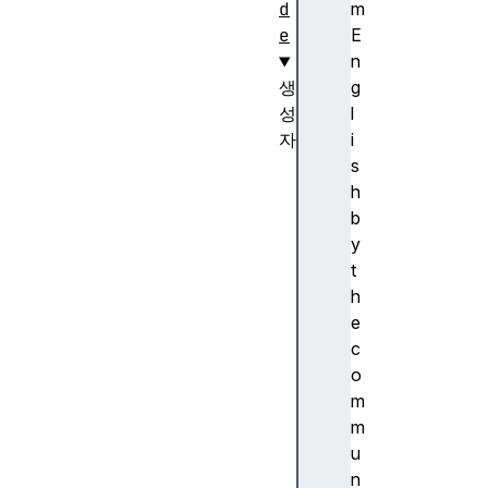
d
m
e
E
n
생
g
성
l
자
i
A
s
u
h
d
b
i
y
o
t
W
h
o
e
r
c
k
o
l
m
e
m
t
u
N
n