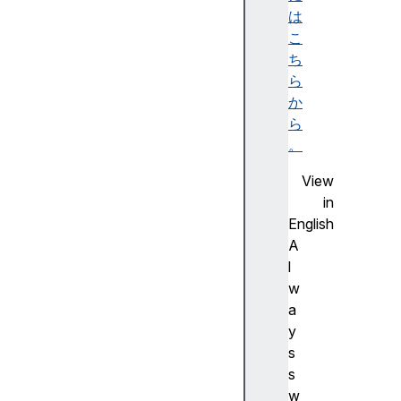
)
は
d
こ
i
ち
r
ら
(
か
)
ら
d
。
i
View
r
in
x
English
m
A
l
l
(
w
)
a
e
y
r
s
r
s
o
w