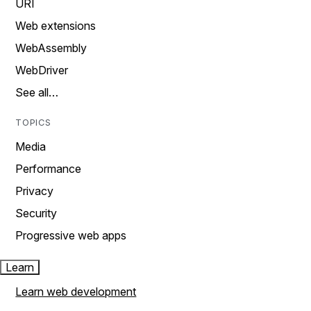
URI
Web extensions
WebAssembly
WebDriver
See all…
TOPICS
Media
Performance
Privacy
Security
Progressive web apps
Learn
Learn web development