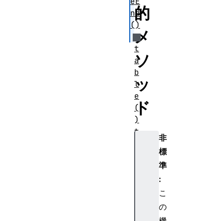
eE
的
nd
()
メ
t
ソ
a
b
ッ
l
e
ド
(
)
t
非
i
標
m
準
e
(
:
)
こ
t
の
i
機