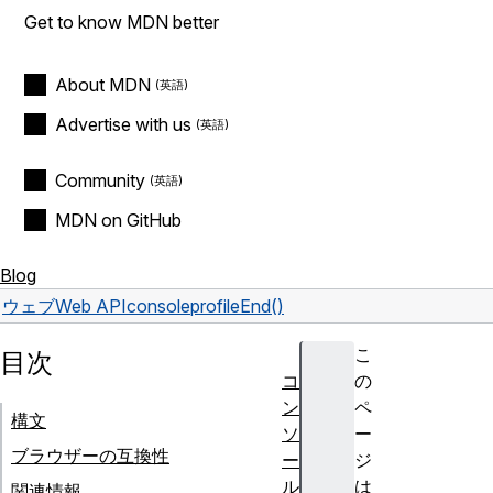
Get to know MDN better
About MDN
Advertise with us
Community
MDN on GitHub
Blog
ウェブ
Web API
console
profileEnd()
こ
目次
コ
の
ン
ペ
構文
ソ
ー
ブラウザーの互換性
ー
ジ
ル
は
関連情報