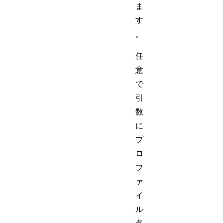
ま
す
。
任
意
で
引
数
に
プ
ロ
フ
ァ
イ
ル
名