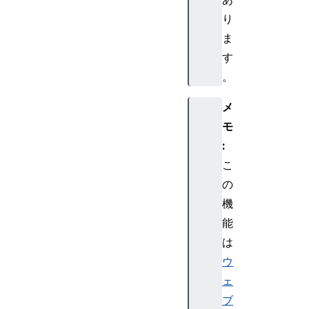
り
ま
す
。
メ
モ
:
こ
の
機
能
は
ウ
ェ
ブ