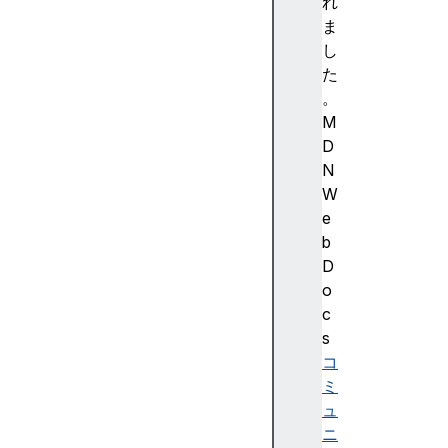
s
れ
e
ま
r
し
t
た
(
。
)
M
c
D
l
N
e
W
a
e
r
b
(
D
)
o
c
c
o
s
u
コ
n
ミ
t
ュ
(
ニ