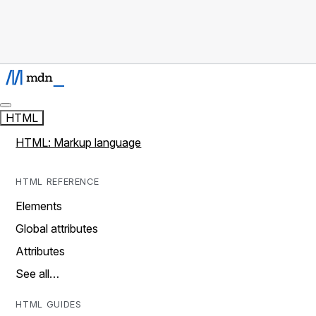
HTML
HTML: Markup language
HTML REFERENCE
Elements
Global attributes
Attributes
See all…
HTML GUIDES