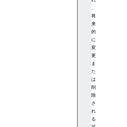
、
将
来
的
に
変
更
ま
た
は
削
除
さ
れ
る
可