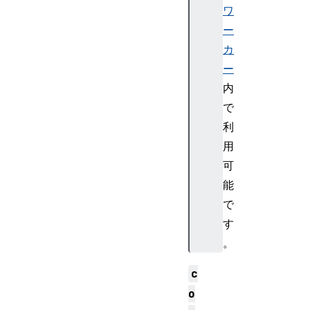
ワ
ー
カ
ー
内
で
利
用
可
能
で
す
。
c
o