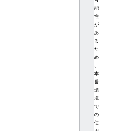
能
性
が
あ
る
た
め
、
本
番
環
境
で
の
使
用