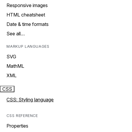
Responsive images
HTML cheatsheet
Date & time formats
See all…
MARKUP LANGUAGES
SVG
MathML
XML
CSS
CSS: Styling language
CSS REFERENCE
Properties