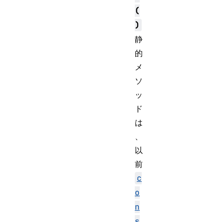
(
)
静
的
メ
ソ
ッ
ド
は
、
以
前
c
o
n
s