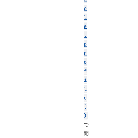
o
l
e
.
p
r
o
f
i
l
e
(
)
で
開