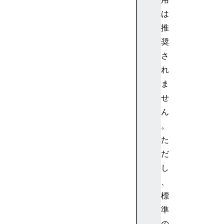
は
推
奨
さ
れ
ま
せ
ん
。
た
だ
し
、
標
準
の