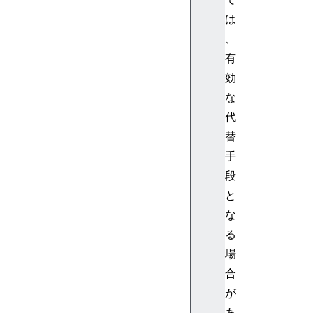
は
、
有
効
な
代
替
手
段
と
な
る
場
合
が
あ