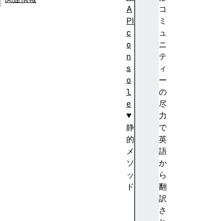
A
コ
PI
ミ
c
ュ
o
ニ
n
テ
s
ィ
o
ー
l
の
e
尽
力
静
で
的
英
メ
語
ソ
か
ッ
ら
ド
翻
a
訳
s
さ