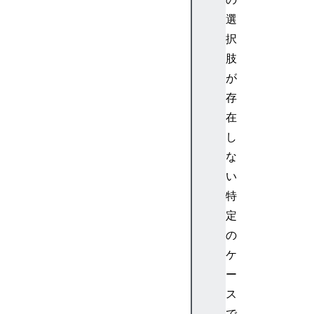
選
択
肢
が
存
在
し
な
い
特
定
の
ケ
ー
ス
で