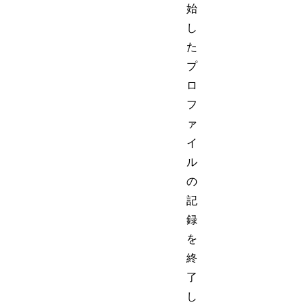
始
し
た
プ
ロ
フ
ァ
イ
ル
の
記
録
を
終
了
し