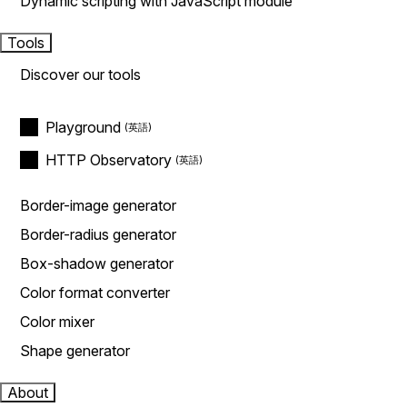
Dynamic scripting with JavaScript module
Tools
Discover our tools
Playground
HTTP Observatory
Border-image generator
Border-radius generator
Box-shadow generator
Color format converter
Color mixer
Shape generator
About