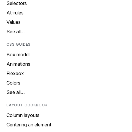
Selectors
At-rules
Values
See all…
CSS GUIDES
Box model
Animations
Flexbox
Colors
See all…
LAYOUT COOKBOOK
Column layouts
Centering an element