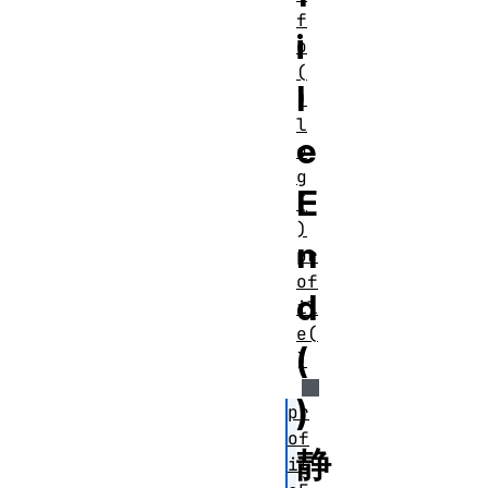
f
i
o
(
l
)
l
e
o
g
E
(
)
n
pr
of
d
il
e(
(
)
)
pr
of
静
il