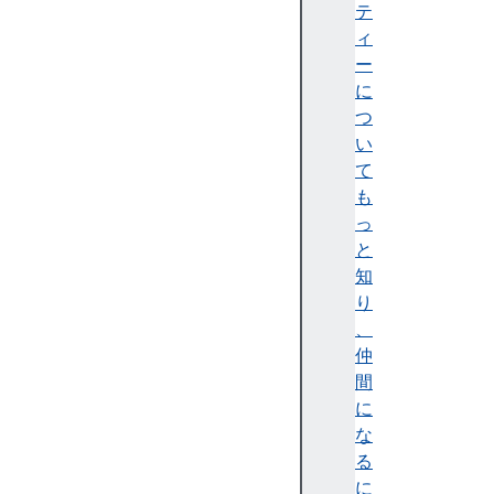
)
テ
c
ィ
o
ー
u
に
n
つ
t
い
R
て
e
も
s
っ
e
と
t
知
(
り
)
、
d
仲
e
間
b
に
u
な
g
る
(
に