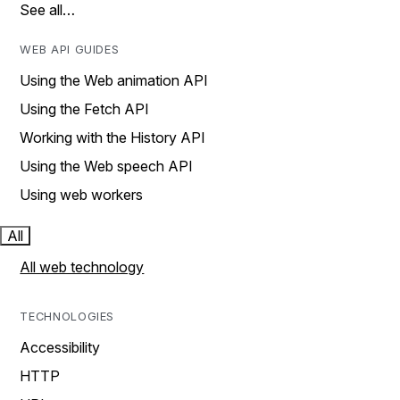
See all…
WEB API GUIDES
Using the Web animation API
Using the Fetch API
Working with the History API
Using the Web speech API
Using web workers
All
All web technology
TECHNOLOGIES
Accessibility
HTTP