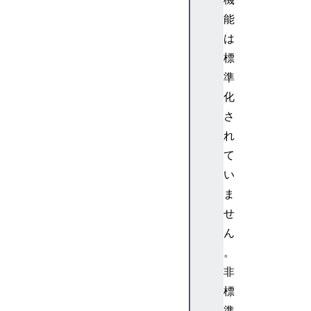
m
能
e
は
E
n
標
d
準
(
化
)
さ
t
れ
i
て
m
e
い
L
ま
o
せ
g
ん
(
。
)
非
ti
me
標
St
準