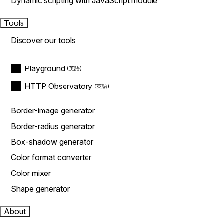
Dynamic scripting with JavaScript module
Tools
Discover our tools
Playground
HTTP Observatory
Border-image generator
Border-radius generator
Box-shadow generator
Color format converter
Color mixer
Shape generator
About