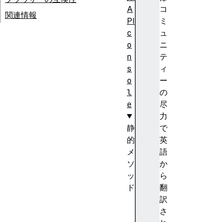
A
コ
関連情報
PI
ミ
c
ュ
o
ニ
n
テ
s
ィ
o
ー
l
の
e
尽
力
静
で
的
英
メ
語
ソ
か
ッ
ら
ド
翻
a
訳
s
さ