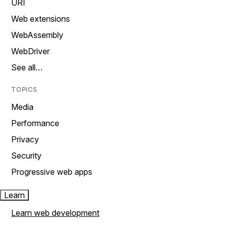
URI
Web extensions
WebAssembly
WebDriver
See all…
TOPICS
Media
Performance
Privacy
Security
Progressive web apps
Learn
Learn web development