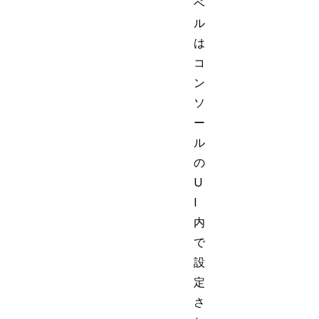
ベ
ル
は
コ
ン
ソ
ー
ル
の
U
I
内
で
設
定
さ