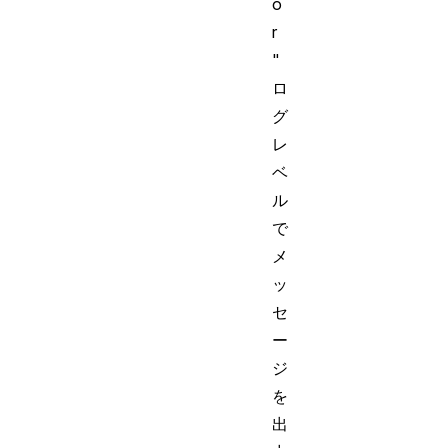
o
r
"
ロ
グ
レ
ベ
ル
で
メ
ッ
セ
ー
ジ
を
出