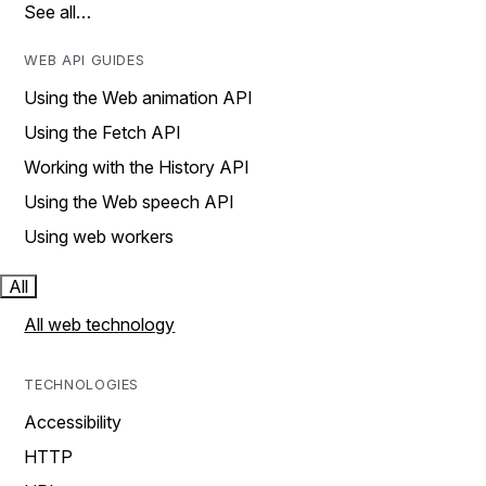
See all…
WEB API GUIDES
Using the Web animation API
Using the Fetch API
Working with the History API
Using the Web speech API
Using web workers
All
All web technology
TECHNOLOGIES
Accessibility
HTTP