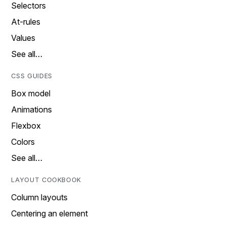
Selectors
At-rules
Values
See all…
CSS GUIDES
Box model
Animations
Flexbox
Colors
See all…
LAYOUT COOKBOOK
Column layouts
Centering an element