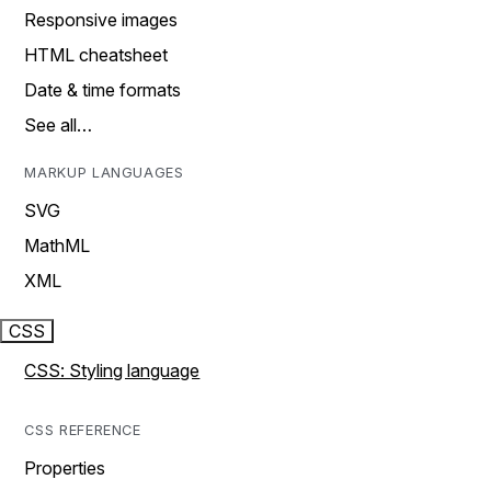
Responsive images
HTML cheatsheet
Date & time formats
See all…
MARKUP LANGUAGES
SVG
MathML
XML
CSS
CSS: Styling language
CSS REFERENCE
Properties