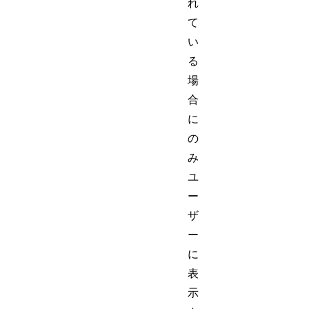
れ
て
い
る
場
合
に
の
み
ユ
ー
ザ
ー
に
表
示