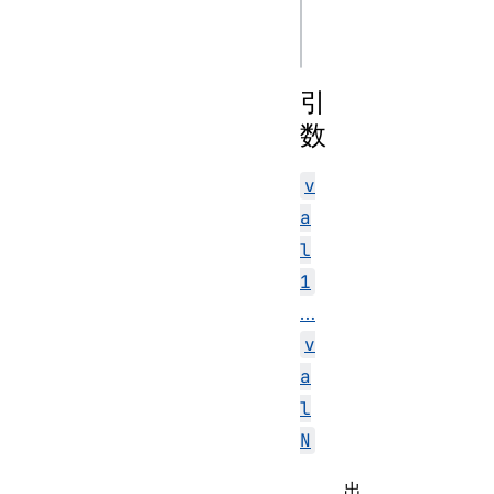
subst1, /* …, */ 
引
数
v
a
l
1
…
v
a
l
N
出