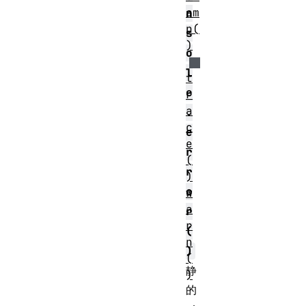
am
n
p(
s
)
o
l
t
e
r
a
.
c
e
e
r
(
r
)
o
w
a
r
r
(
n
)
(
静
)
的