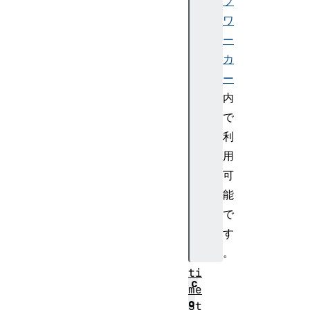
ブ
m
ワ
e
ー
E
n
カ
d
ー
(
内
)
で
t
利
i
用
m
e
可
L
能
o
で
g
す
(
。
)
ti
c
me
o
St