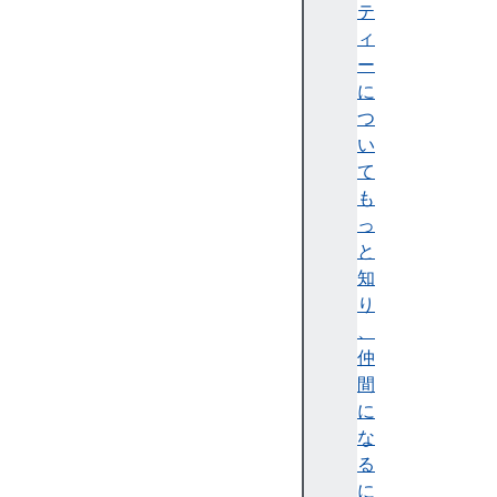
)
テ
c
ィ
o
ー
u
に
n
つ
t
い
R
て
e
も
s
っ
e
と
t
知
(
り
)
、
d
仲
e
間
b
に
u
な
g
る
(
に