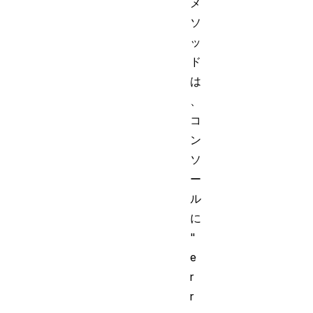
メ
ソ
ッ
ド
は
、
コ
ン
ソ
ー
ル
に
"
e
r
r