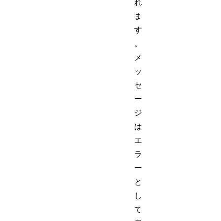
れ
ま
す
。
メ
ッ
セ
ー
ジ
は
エ
ラ
ー
と
し
て