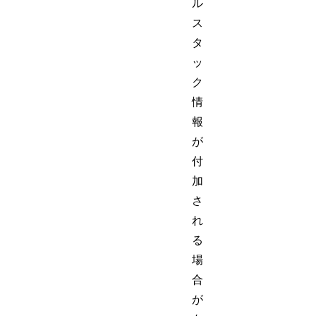
ル
ス
タ
ッ
ク
情
報
が
付
加
さ
れ
る
場
合
が