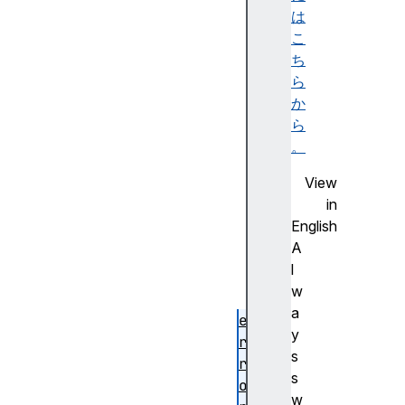
)
は
d
こ
i
ち
r
ら
(
か
)
ら
d
。
i
View
r
in
x
English
m
A
l
l
(
w
)
a
e
y
r
s
r
s
o
w