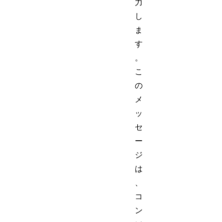
力
し
ま
す
。
こ
の
メ
ッ
セ
ー
ジ
は
、
コ
ン