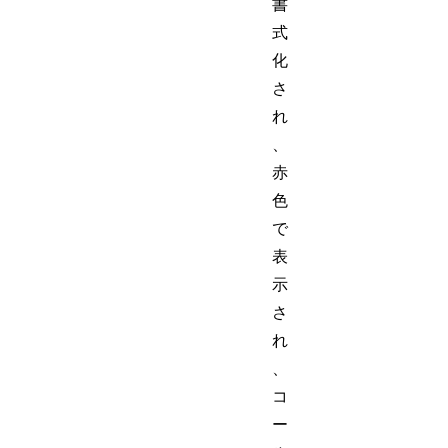
書
式
化
さ
れ
、
赤
色
で
表
示
さ
れ
、
コ
ー