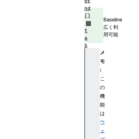
eE
nd
()
Baseline
広く利
t
用可能
a
b
メ
l
e
モ
(
:
)
こ
t
の
i
機
m
能
e
(
は
)
ウ
t
ェ
i