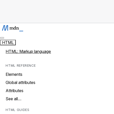
HTML
HTML: Markup language
HTML REFERENCE
Elements
Global attributes
Attributes
See all…
HTML GUIDES