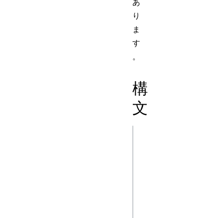
あ
り
ま
す
。
構
文
js
console.error(val1
console.error(val1
/* …, */ valN)

console.error(msg)
console.error(msg,