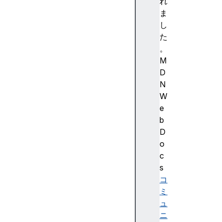
s
れ
e
ま
r
し
t
た
(
。
)
M
c
D
l
N
e
W
a
e
r
b
(
D
)
o
c
c
o
s
u
コ
n
ミ
t
ュ
(
ニ