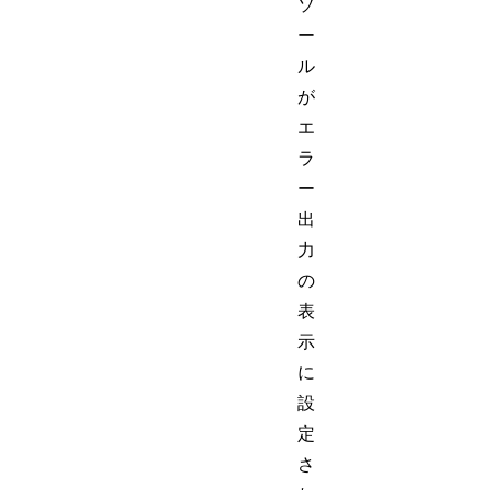
ソ
ー
ル
が
エ
ラ
ー
出
力
の
表
示
に
設
定
さ