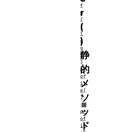
f
r
o
(
(
)
l
)
o
g
静
(
)
的
pr
of
メ
il
e(
ソ
)
ッ
pr
of
ド
il