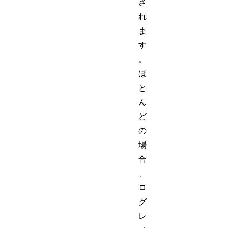
さ
れ
ま
す
。
ほ
と
ん
ど
の
場
合
、
ロ
グ
レ