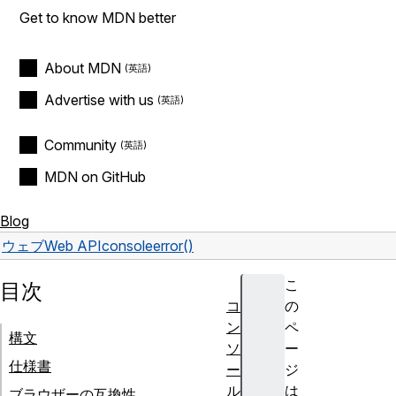
Get to know MDN better
About MDN
Advertise with us
Community
MDN on GitHub
Blog
ウェブ
Web API
console
error()
こ
目次
コ
の
ン
ペ
構文
ソ
ー
仕様書
ー
ジ
ル
は
ブラウザーの互換性