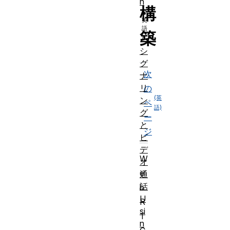
n
構
築
シ
グ
次
ナ
リ
の
ン
ペ
グ
ー
と
ジ
ビ
デ
W
オ
e
通
話
b
U
R
si
T
n