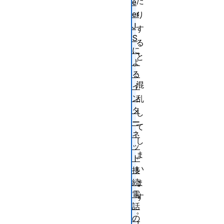
た
e
er
り
J
す
S
る
に
と
よ
、
る
混
イ
ン
乱
タ
し
ー
て
ネ
し
ッ
ま
ト
い
接
続
ま
電
す
話
。
の