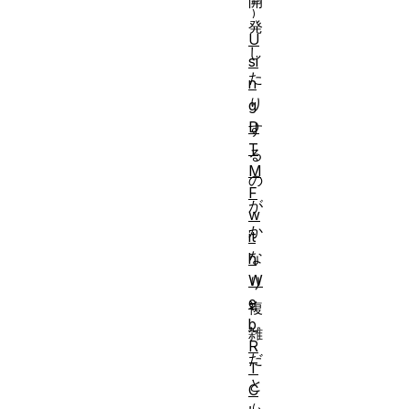
開
発
U
し
si
た
n
り
g
D
す
T
る
M
の
F
が
w
か
it
な
h
W
り
e
複
b
雑
R
だ
T
と
C