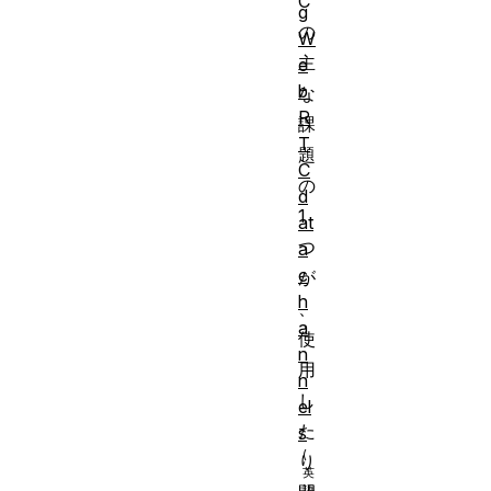
C
g
の
W
主
e
b
な
R
課
T
題
C
の
d
1
at
つ
a
c
が
h
、
a
使
n
用
n
し
el
た
s
り