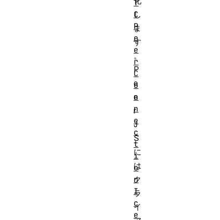
化
T
C
し
P
ま
e
す
e
。
r
P
C
e
o
n
e
n
r
e
J
c
S
t
に
i
は
o
n
ク
I
ラ
c
イ
e