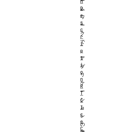
ー
n
D
ム
e
ワ
s
ー
c
ク
r
で
i
、
p
t
ア
i
プ
o
リ
n
ケ
R
ー
T
シ
C
I
ョ
c
ン
e
の
C