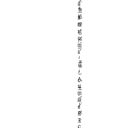
ス
d
を
Tr
処
a
n
理
sf
し
or
た
m
り
s
、
正
し
A
い
si
エ
m
ン
pl
ド
e
ポ
R
T
イ
C