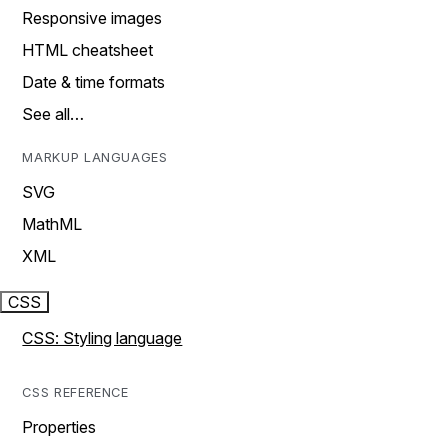
Responsive images
HTML cheatsheet
Date & time formats
See all…
MARKUP LANGUAGES
SVG
MathML
XML
CSS
CSS: Styling language
CSS REFERENCE
Properties