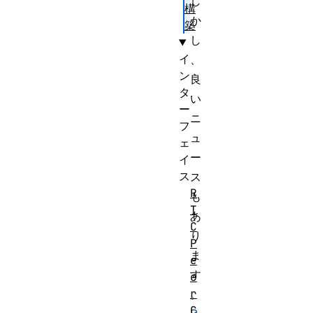
し
構
か
築
し
イ
、
ン
良
タ
い
ー
ニ
フ
ュ
ェ
ー
イ
ス
ス
R
も
T
あ
C
り
P
ま
e
す
e
r
。
C