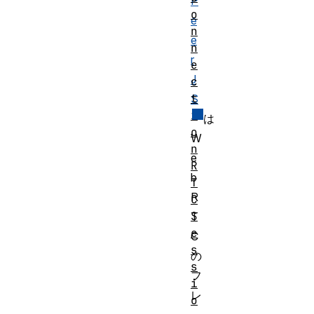
P
o
e
n
e
n
r
e
J
c
t
S
i
は
o
W
n
e
R
b
T
R
C
S
T
e
C
s
の
s
フ
i
レ
o