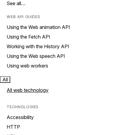
See all…
WEB API GUIDES
Using the Web animation API
Using the Fetch API
Working with the History API
Using the Web speech API
Using web workers
All
All web technology
TECHNOLOGIES
Accessibility
HTTP