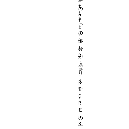
ー
t
の
i
2
f
つ
i
の
c
部
a
t
分
e
が
あ
り
ま
R
す
T
C
。
R
こ
t
p
の
S
一