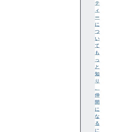
e
テ
Tr
ィ
a
ー
n
に
s
つ
p
い
or
て
t
も
P
っ
ro
と
to
知
c
り
ol
、
(
仲
R
間
T
に
P
な
)
る
に