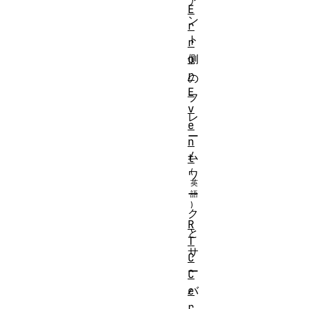
ア
E
ン
r
ト
r
o
側
r
の
E
フ
v
レ
e
ー
n
ム
t
ワ
ー
ク
R
と
T
サ
C
ー
C
バ
e
r