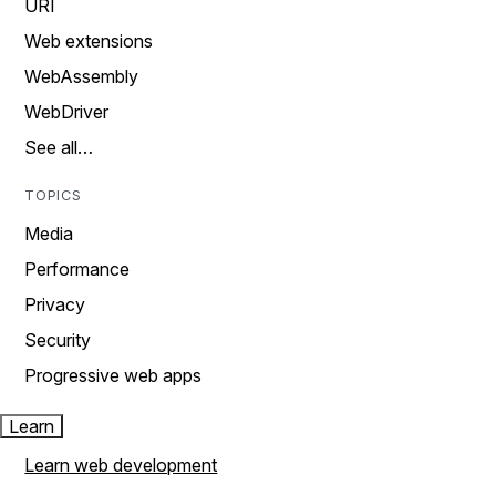
URI
Web extensions
WebAssembly
WebDriver
See all…
TOPICS
Media
Performance
Privacy
Security
Progressive web apps
Learn
Learn web development