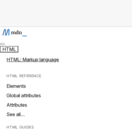
HTML
HTML: Markup language
HTML REFERENCE
Elements
Global attributes
Attributes
See all…
HTML GUIDES