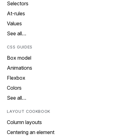
Selectors
At-rules
Values
See all…
CSS GUIDES
Box model
Animations
Flexbox
Colors
See all…
LAYOUT COOKBOOK
Column layouts
Centering an element