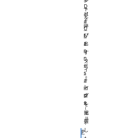
ン
D
ト
at
を
a
呼
C
び
h
a
出
n
す
n
タ
el
イ
s
ミ
a
ン
m
pl
グ
e
を
把
握
し
P