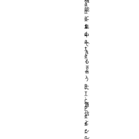
機
a
能
n
に
d
i
集
d
中
a
で
t
き
e
る
よ
う
R
に
T
、
C
通
P
信
e
と
e
r
シ
C