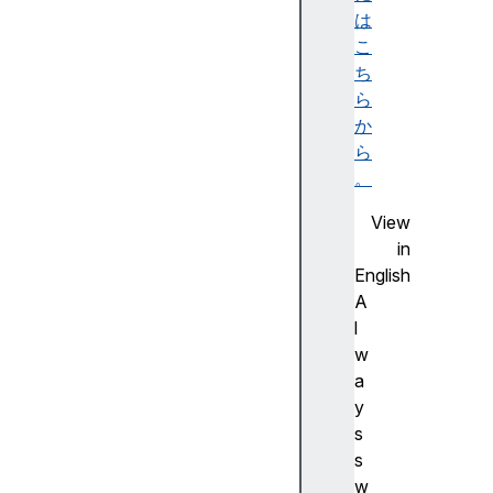
は
こ
ち
W
ら
e
か
b
ら
R
。
T
C
View
接
in
続
English
E
A
st
l
a
w
bli
a
s
y
hi
s
n
s
g
w