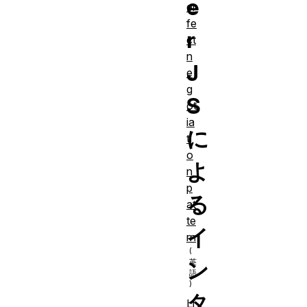
e
er
fe
r
ct
n
J
e
g
S
ot
ia
に
ti
o
よ
n
p
る
at
te
イ
rn
ン
タ
Li