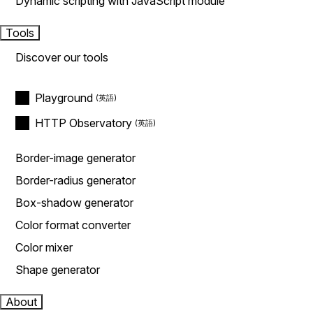
Dynamic scripting with JavaScript module
Tools
Discover our tools
Playground
HTTP Observatory
Border-image generator
Border-radius generator
Box-shadow generator
Color format converter
Color mixer
Shape generator
About