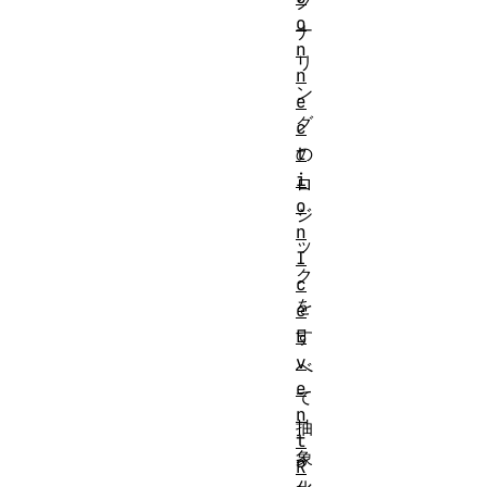
グ
o
ナ
n
リ
n
ン
e
グ
c
t
の
i
ロ
o
ジ
n
ッ
I
ク
c
を
e
E
す
v
べ
e
て
n
抽
t
象
R