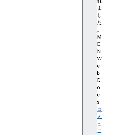
入
れ
門
ま
In
し
tr
た
o
。
d
M
u
D
ct
N
io
W
n
e
to
b
th
D
e
o
R
c
e
s
al
コ
-
ミ
ti
ュ
m
ニ