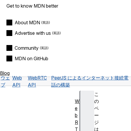
Get to know MDN better
About MDN
Advertise with us
Community
MDN on GitHub
Blog
ウェ
Web
WebRTC
PeerJS によるインターネット接続電
ブ
API
API
話の構築
こ
W
の
e
ペ
b
ー
R
ジ
T
は