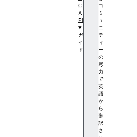
C
コ
A
ミ
PI
ュ
ニ
ガ
テ
イ
ィ
ド
ー
W
の
e
尽
b
力
R
で
T
英
C
語
プ
か
ロ
ら
ト
翻
コ
訳
ル
さ