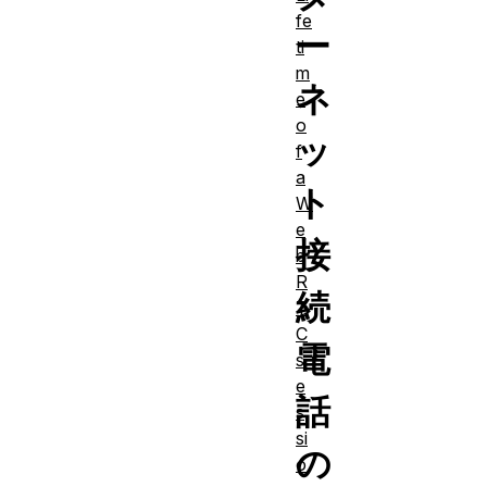
fe
ー
ti
m
ネ
e
o
ッ
f
a
ト
W
e
接
b
R
続
T
C
電
s
e
話
s
si
の
o