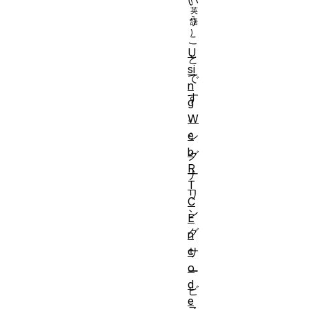
い
う
こ
U
と
si
で
n
す
g
。
W
e
シ
b
グ
R
ナ
T
リ
C
ン
E
グ
n
c
サ
o
ー
d
ビ
e