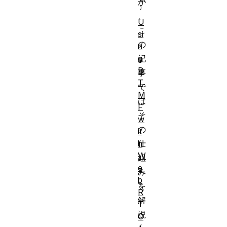
が
、
U
こ
si
の
n
記
g
D
事
T
で
M
は
F
そ
w
の
it
仕
h
W
組
e
み
b
を
R
解
T
説
C