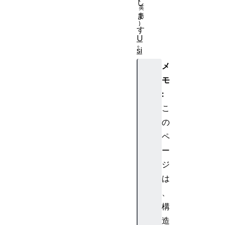
し
ま
す
U
。
si
n
メ
g
モ
W
:
e
こ
b
の
R
T
ペ
C
ー
E
ジ
n
は
c
、
o
構
d
e
造