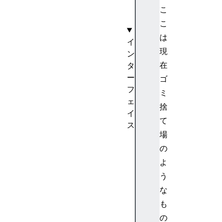
構
こ
築
こ
は
イ
現
ン
在
タ
ー
ゴ
フ
ミ
ェ
捨
イ
て
ス
場
R
の
T
C
よ
P
う
e
な
e
も
r
の
C