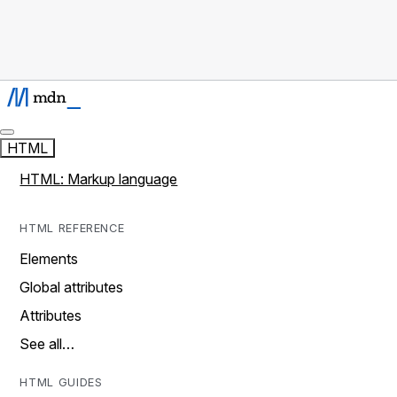
HTML
HTML: Markup language
HTML REFERENCE
Elements
Global attributes
Attributes
See all…
HTML GUIDES