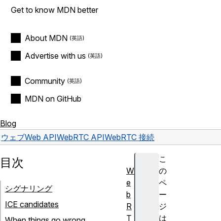
Get to know MDN better
About MDN
Advertise with us
Community
MDN on GitHub
Blog
ウェブ
Web API
WebRTC API
WebRTC 接続
こ
目次
W
の
e
ペ
シグナリング
b
ー
ICE candidates
R
ジ
T
は
When things go wrong