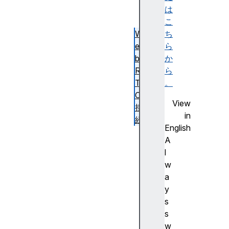
は
こ
ち
W
ら
e
か
b
ら
R
。
T
C
View
接
in
続
English
E
A
st
l
a
w
bli
a
s
y
hi
s
n
s
g
w