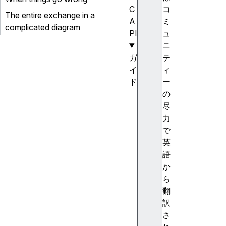
C
コ
The entire exchange in a
A
ミ
complicated diagram
PI
ュ
ニ
ガ
テ
イ
ィ
ド
ー
W
の
e
尽
b
力
R
で
T
英
C
語
プ
か
ロ
ら
ト
翻
コ
訳
ル
さ