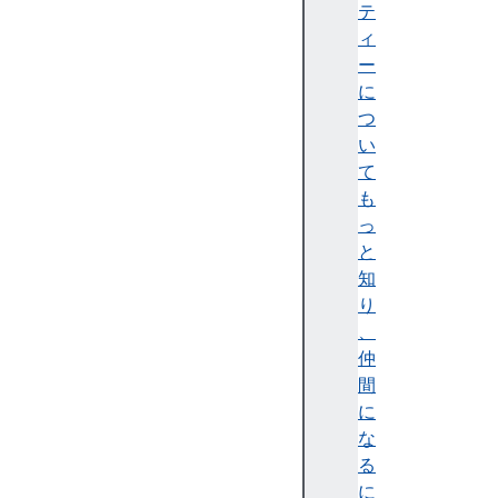
e
テ
Tr
ィ
a
ー
n
に
s
つ
p
い
or
て
t
も
P
っ
ro
と
to
知
c
り
ol
、
(
仲
R
間
T
に
P
な
)
る
に