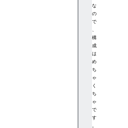
な
o
n
の
n
で
e
、
c
構
t
成
i
は
o
n
め
R
ち
T
ゃ
C
く
S
ち
e
ゃ
s
s
で
i
す
o
。