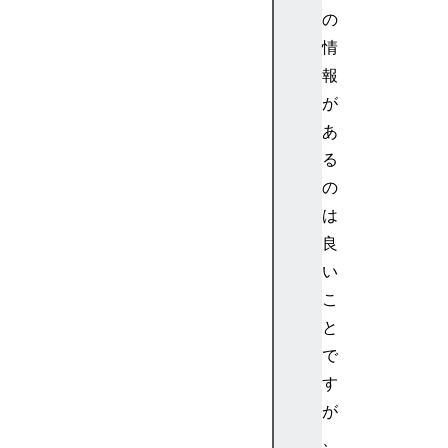
e
の
er
情
J
報
S
に
が
よ
あ
る
る
イ
の
ン
は
タ
良
ー
ネ
い
ッ
こ
ト
と
接
で
続
す
電
が
話
の
、