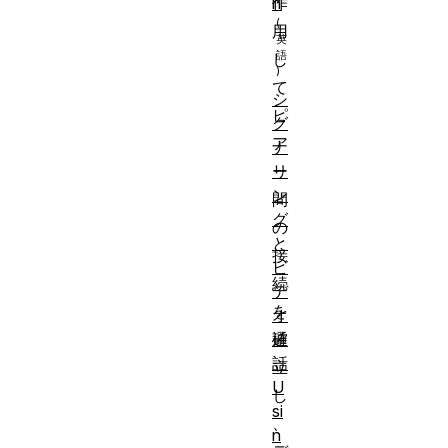
n
作
用
し
て
シ
ピ
グ
ア
ナ
ー
リ
ン
間
グ
の
と
接
ビ
続
デ
を
オ
確
通
話
立
U
し
si
、
n