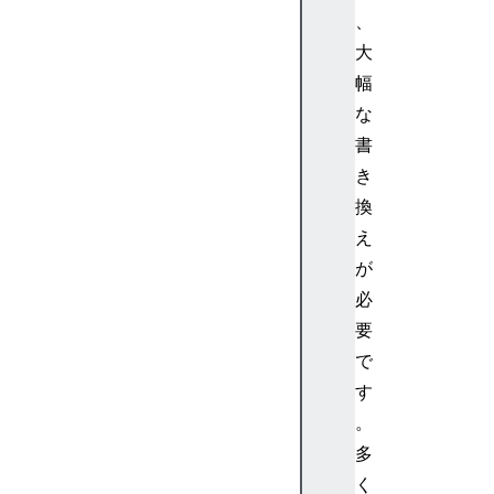
、
D
at
大
a
幅
C
な
h
書
a
き
n
換
n
el
え
s
が
a
必
m
要
pl
で
e
す
。
多
P
く