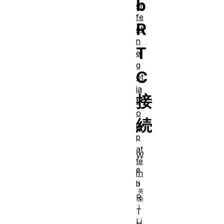
b
er
fe
R
ct
n
T
e
g
C
ot
ia
接
ti
o
続
n
p
at
W
te
e
rn
b
R
T
Li