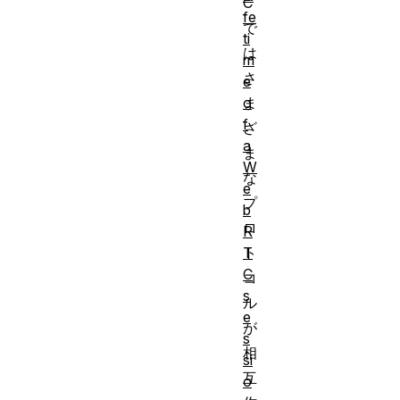
C
fe
で
ti
は
m
さ
e
o
ま
f
ざ
a
ま
W
な
e
プ
b
ロ
R
T
ト
C
コ
s
ル
e
が
s
相
si
互
o