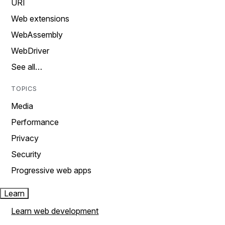
URI
Web extensions
WebAssembly
WebDriver
See all…
TOPICS
Media
Performance
Privacy
Security
Progressive web apps
Learn
Learn web development