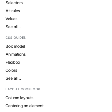
Selectors
At-rules
Values
See all…
CSS GUIDES
Box model
Animations
Flexbox
Colors
See all…
LAYOUT COOKBOOK
Column layouts
Centering an element