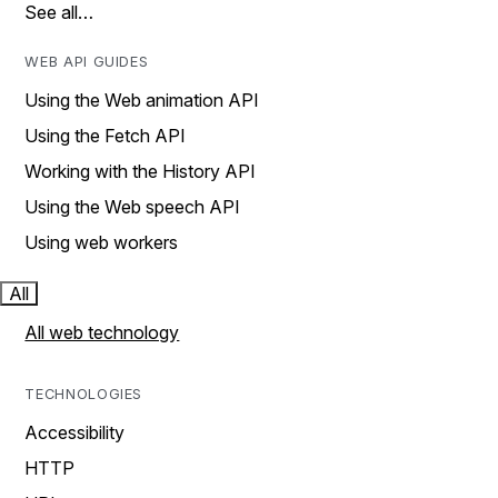
See all…
WEB API GUIDES
Using the Web animation API
Using the Fetch API
Working with the History API
Using the Web speech API
Using web workers
All
All web technology
TECHNOLOGIES
Accessibility
HTTP