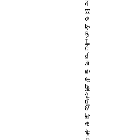
デ
g
ー
W
タ
e
b
や
R
メ
T
デ
C
ィ
d
ア
at
の
a
c
転
h
送
a
を
n
行
n
い
el
ま
s
す