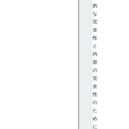
d
的
Tr
な
a
完
n
全
sf
性
or
m
と
s
内
容
の
完
A
全
si
m
性
pl
の
e
た
R
め
T
に
C