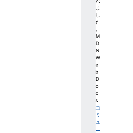
入
れ
門
ま
In
し
tr
た
o
。
d
M
u
D
ct
N
io
W
n
e
to
b
th
D
e
o
R
c
e
s
al
コ
-
ミ
ti
ュ
m
ニ