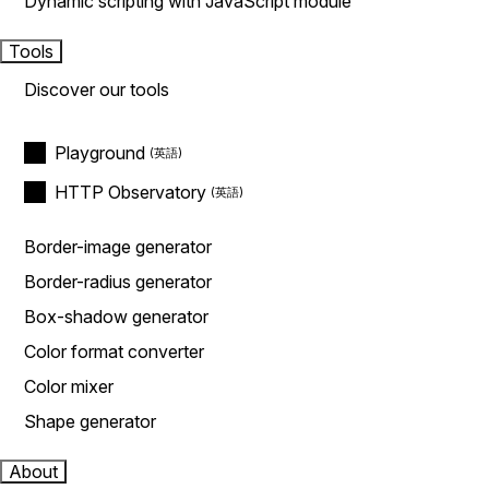
Dynamic scripting with JavaScript module
Tools
Discover our tools
Playground
HTTP Observatory
Border-image generator
Border-radius generator
Box-shadow generator
Color format converter
Color mixer
Shape generator
About