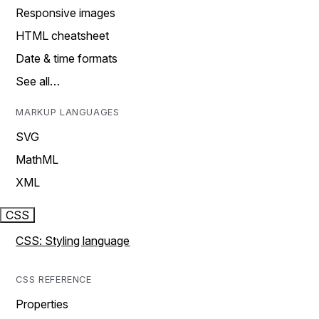
Responsive images
HTML cheatsheet
Date & time formats
See all…
MARKUP LANGUAGES
SVG
MathML
XML
CSS
CSS: Styling language
CSS REFERENCE
Properties