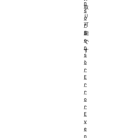
n
取
s
り
o
可
r
S
能
e
で
n
す
s
。
o
r
E
r
r
o
r
E
v
e
n