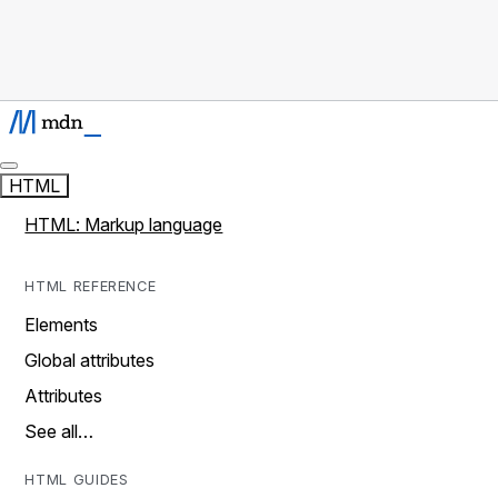
HTML
HTML: Markup language
HTML REFERENCE
Elements
Global attributes
Attributes
See all…
HTML GUIDES