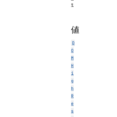
t
値
D
O
M
H
i
g
h
R
e
s