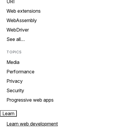
URI
Web extensions
WebAssembly
WebDriver
See all…
TOPICS
Media
Performance
Privacy
Security
Progressive web apps
Learn
Learn web development