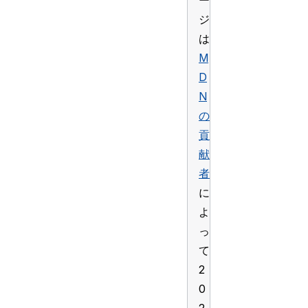
ー
ジ
は
M
D
N
の
貢
献
者
に
よ
っ
て
2
0