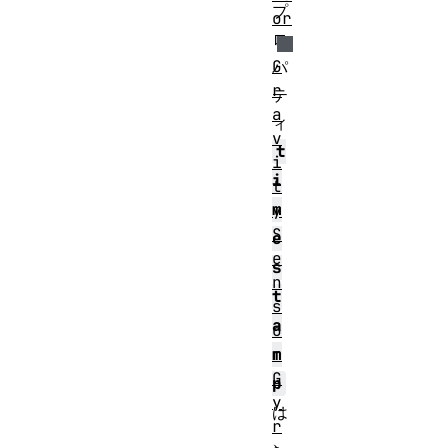
プ
or
ロ
G
パ
r
テ
a
ィ
v
t
i
i
t
m
y
S
e
e
s
n
t
s
a
o
r
m
G
p
y
は
r
、