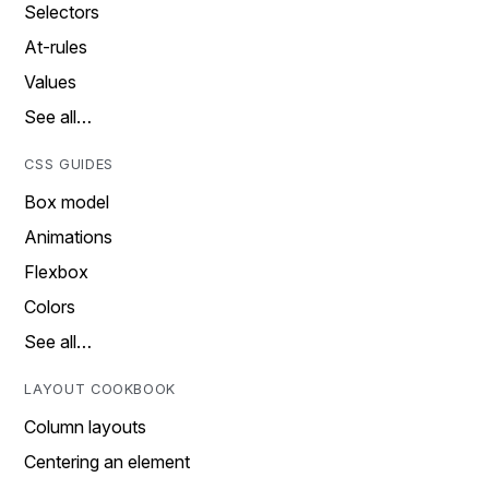
Selectors
At-rules
Values
See all…
CSS GUIDES
Box model
Animations
Flexbox
Colors
See all…
LAYOUT COOKBOOK
Column layouts
Centering an element