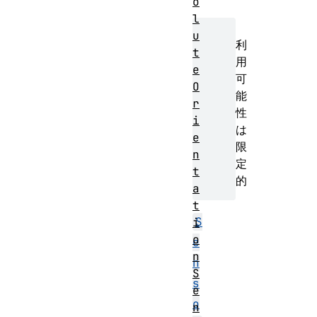
o
l
u
利
t
用
e
可
O
能
r
性
i
は
e
限
n
定
t
的
a
t
S
i
o
e
n
n
S
s
e
o
n