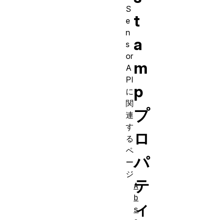
S
t
e
n
a
s
or
m
A
PI
p
に
関
プ
連
す
ロ
る
ペ
パ
ー
ジ
テ
A
b
ィ
s