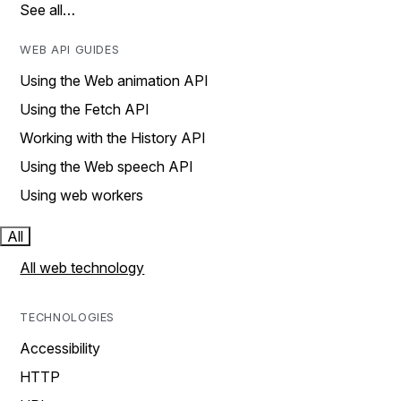
See all…
WEB API GUIDES
Using the Web animation API
Using the Fetch API
Working with the History API
Using the Web speech API
Using web workers
All
All web technology
TECHNOLOGIES
Accessibility
HTTP