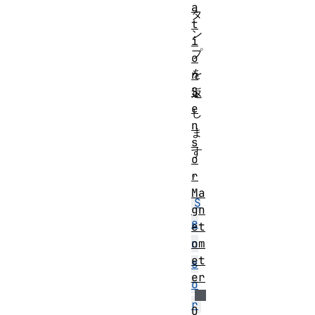
a
タ
t
ン
i
プ
o
を
n
S
返
e
し
n
ま
s
す
o
。
r
Ma
S
gn
e
et
om
n
et
s
er
o
r
O