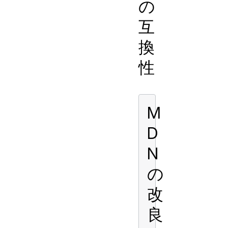
の
互
換
性
M
D
N
の
改
良