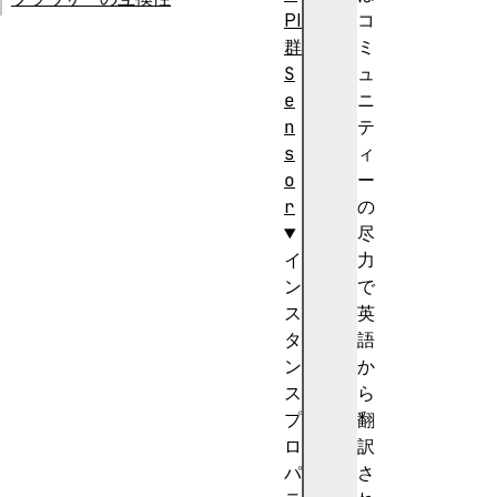
PI
コ
群
ミ
S
ュ
e
ニ
n
テ
s
ィ
o
ー
r
の
尽
イ
力
ン
で
ス
英
タ
語
ン
か
ス
ら
プ
翻
ロ
訳
パ
さ