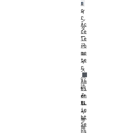
s
r
o
イ
r
ン
Ac
タ
ce
ー
le
フ
ro
me
ェ
te
イ
r
ス
の
Am
読
bi
み
en
tL
取
ig
り
ht
専
Se
用
ns