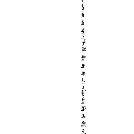
l
t
a
a
t
i
m
v
p
e
は
O
派
r
生
i
e
ク
n
ラ
t
ス
a
か
t
ら
i
の
o
n
み
S
読
e
み