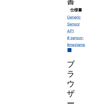
書
仕様書
Generic
Sensor
API
# sensor-
timestamp
ブ
ラ
ウ
ザ
ー