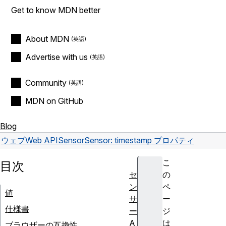
Get to know MDN better
About MDN
Advertise with us
Community
MDN on GitHub
Blog
ウェブ
Web API
Sensor
Sensor: timestamp プロパティ
こ
目次
セ
の
ン
ペ
値
サ
ー
仕様書
ー
ジ
A
は
ブラウザーの互換性