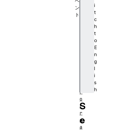
ベ
i
ン
t
ト
c
a
h
c
t
t
o
i
E
v
n
a
g
t
l
e
i
e
s
r
h
r
o
S
r
r
e
e
a