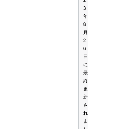
2
3
年
8
月
2
6
日
に
最
終
更
新
さ
れ
ま