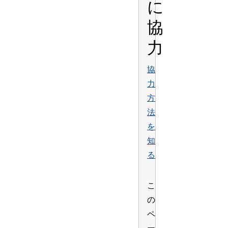
に
協
力
協
力
方
法
を
知
る
こ
の
ペ