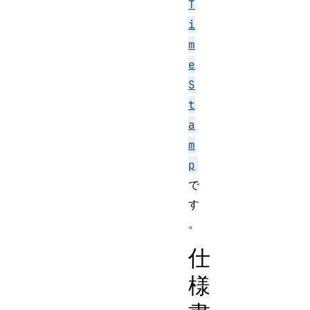
T
i
m
e
S
t
a
m
p
で
す
。
仕
様