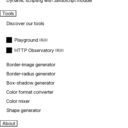
Dynamic scripting with JavaScript module
Tools
Discover our tools
Playground
HTTP Observatory
Border-image generator
Border-radius generator
Box-shadow generator
Color format converter
Color mixer
Shape generator
About