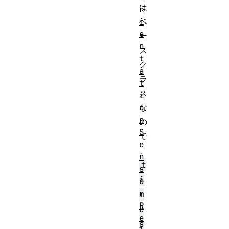
は
r
i
ベ
e
ー
n
ス
t
ク
a
ラ
t
ス
i
o
な
n
の
S
で
e
、
n
t
s
i
o
r
m
R
e
e
s