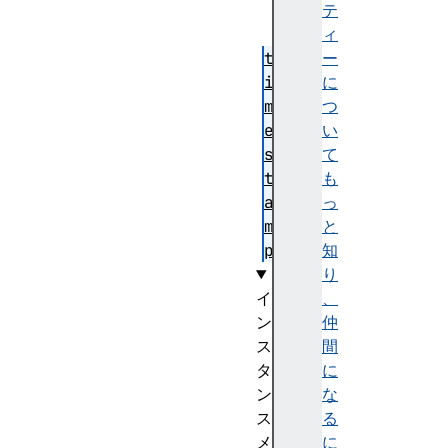
n
テ
g
ィ
t
ー
i
に
m
つ
e
い
s
て
t
も
a
っ
m
と
p
知
り
イ
、
ン
仲
ス
間
タ
に
ン
な
ス
る
メ
に