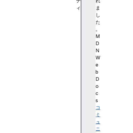
テ
れ
ィ
ま
a
し
c
た
t
。
i
M
v
D
a
N
t
W
e
e
d
b
h
D
a
o
s
c
R
s
e
コ
a
ミ
d
ュ
i
ニ