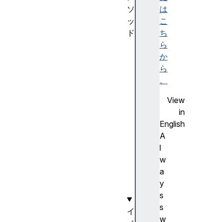
ソ
は
ッ
こ
ド
ち
s
ら
t
か
a
ら
r
。
t
View
(
in
)
English
s
A
t
l
o
w
p
a
(
y
)
s
s
イ
w