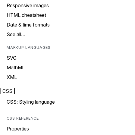
Responsive images
HTML cheatsheet
Date & time formats
See all…
MARKUP LANGUAGES
SVG
MathML
XML
CSS
CSS: Styling language
CSS REFERENCE
Properties