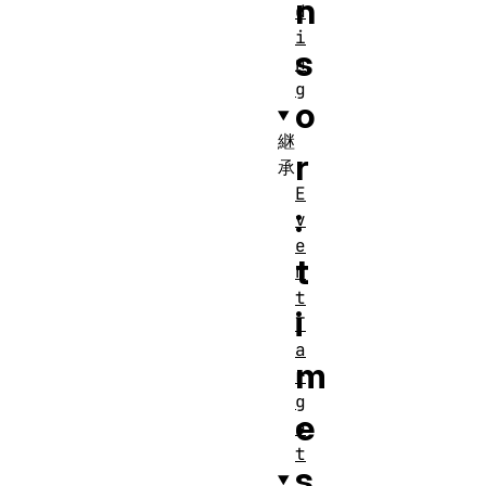
n
d
i
s
n
g
o
継
r
承
E
:
v
e
t
n
t
i
T
a
m
r
g
e
e
t
s