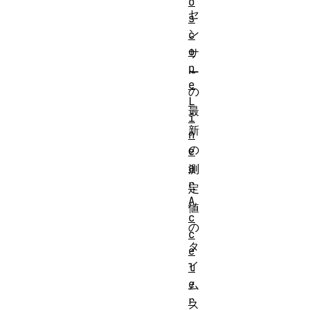
o
セ
s
ン
c
o
サ
p
ー
e
の
L
最
i
新
n
の
e
a
測
r
定
A
値
c
の
c
タ
e
イ
l
e
ム
r
ス