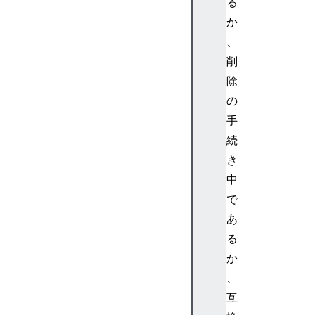
る
か
、
削
除
の
手
続
き
中
で
あ
る
か
、
互