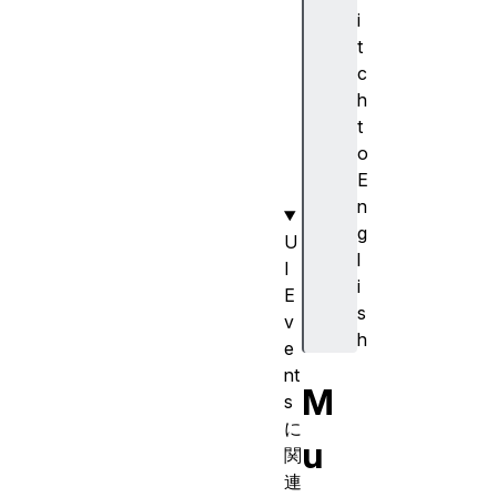
ti
i
on
t
Ev
c
en
h
t(
t
)
o
E
n
g
U
l
I
i
E
s
v
h
e
nt
M
s
に
u
関
連