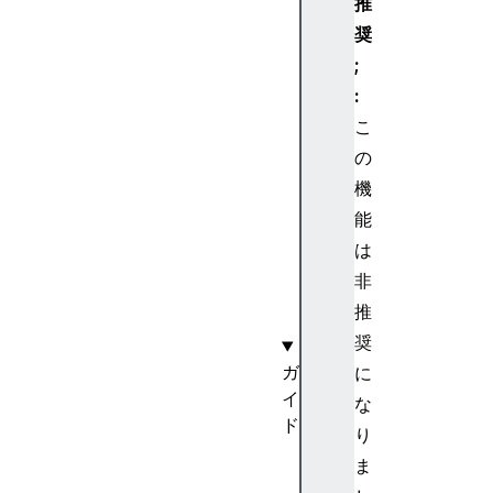
推
Ev
奨
en
t
;
:
こ
の
U
I
機
E
能
v
は
e
非
n
推
t
奨
ガ
に
イ
な
ド
り
キ
ま
ー