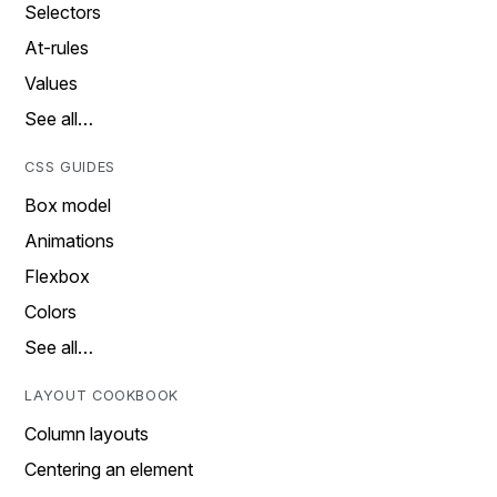
Selectors
At-rules
Values
See all…
CSS GUIDES
Box model
Animations
Flexbox
Colors
See all…
LAYOUT COOKBOOK
Column layouts
Centering an element