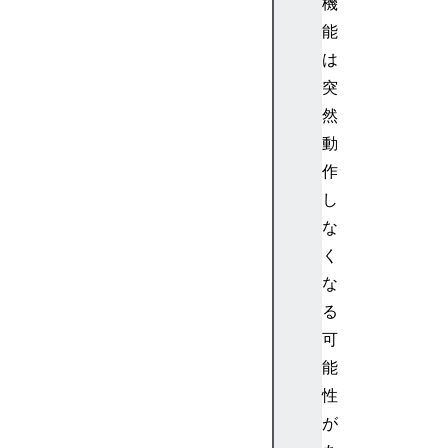
機
能
は
突
然
動
作
し
な
く
な
る
可
能
性
が