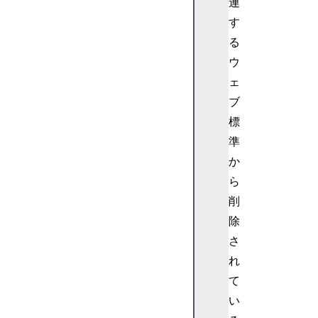
連
す
る
ウ
ェ
ブ
標
準
か
ら
削
除
さ
れ
て
い