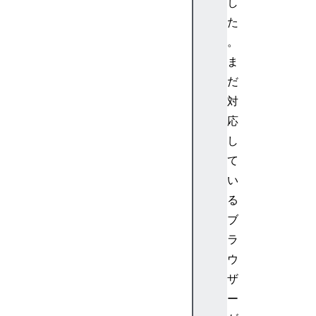
し
ボ
た
ー
ド
。
イ
ま
ベ
だ
ン
対
ト
応
の
し
c
o
て
d
い
e
る
の
ブ
値
ラ
キ
ウ
ー
ボ
ザ
ー
ー
ド