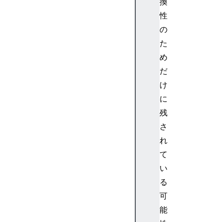
換
性
の
た
め
だ
け
に
残
さ
れ
て
い
る
可
能