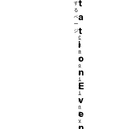
t
す
る
a
ペ
ー
t
ジ
C
i
o
m
o
p
o
n
s
i
E
t
i
v
o
n
e
E
v
n
e