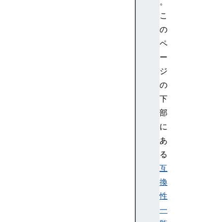
。
こ
の
ペ
ー
ジ
の
下
部
に
あ
る
互
換
性
一