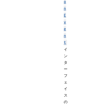
o
n
E
v
e
n
t
イ
ン
タ
ー
フ
ェ
イ
ス
の