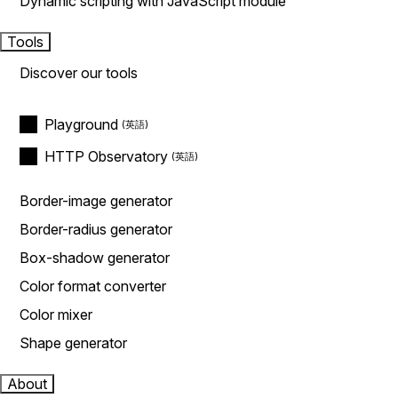
Dynamic scripting with JavaScript module
Tools
Discover our tools
Playground
HTTP Observatory
Border-image generator
Border-radius generator
Box-shadow generator
Color format converter
Color mixer
Shape generator
About