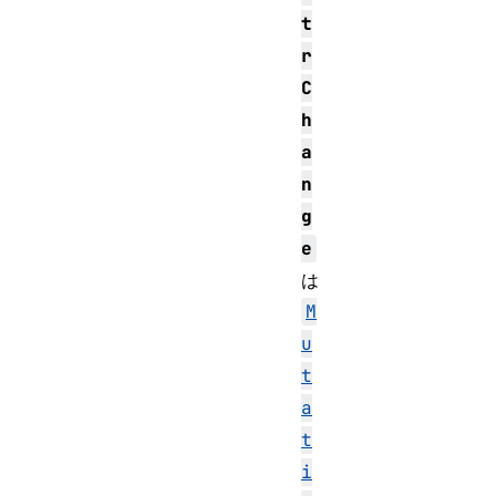
t
r
C
h
a
n
g
e
は
M
u
t
a
t
i