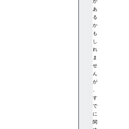
が
イ
あ
ベ
る
ン
か
ト
の
も
k
し
e
れ
y
ま
の
せ
値
ん
が
、
す
で
に
関