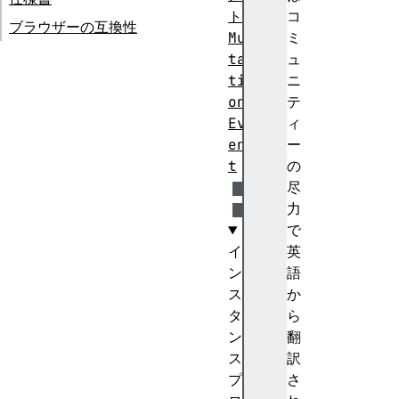
ト
コ
ブラウザーの互換性
Mu
ミ
ta
ュ
ti
ニ
on
テ
Ev
ィ
en
ー
t
の
尽
力
で
イ
英
ン
語
ス
か
タ
ら
ン
翻
ス
訳
プ
さ