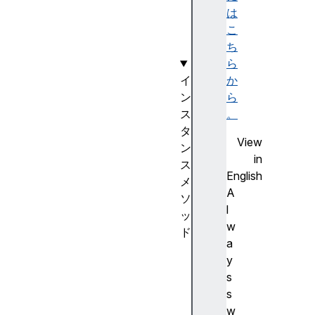
e
は
こ
ち
ら
イ
か
ン
ら
ス
。
タ
View
ン
in
ス
English
メ
A
ソ
l
ッ
w
ド
a
in
y
it
s
Mu
s
ta
w