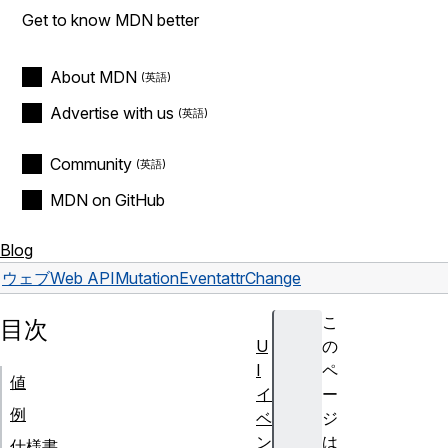
Get to know MDN better
About MDN
Advertise with us
Community
MDN on GitHub
Blog
ウェブ
Web API
MutationEvent
attrChange
こ
目次
U
の
I
ペ
値
イ
ー
例
ベ
ジ
ン
は
仕様書