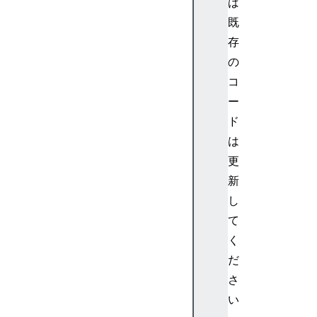
ば
既
存
の
コ
ー
ド
は
更
新
し
て
く
だ
さ
い