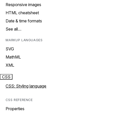
Responsive images
HTML cheatsheet
Date & time formats
See all…
MARKUP LANGUAGES
SVG
MathML
XML
CSS
CSS: Styling language
CSS REFERENCE
Properties