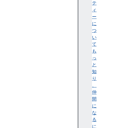
ne
テ
wV
ィ
al
ー
ue
に
つ
い
て
pr
も
ev
っ
Va
と
lu
知
e
り
、
仲
re
間
la
に
te
な
dN
る
od
に