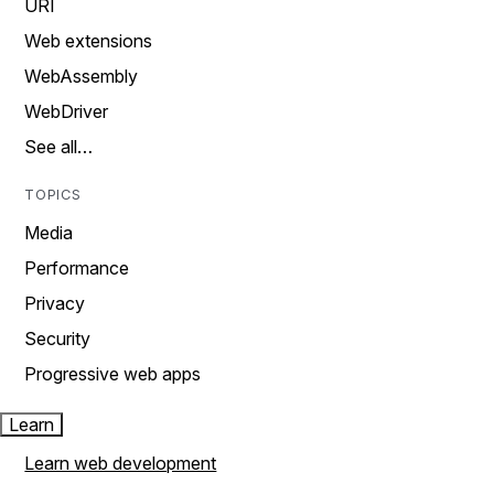
URI
Web extensions
WebAssembly
WebDriver
See all…
TOPICS
Media
Performance
Privacy
Security
Progressive web apps
Learn
Learn web development