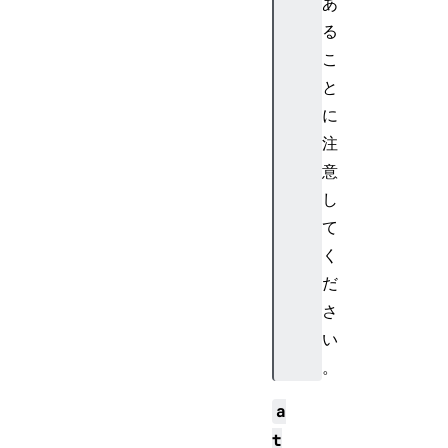
あ
る
こ
と
に
注
意
し
て
く
だ
さ
い
。
a
t