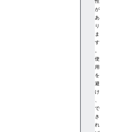
性
が
あ
り
ま
す
。
使
用
を
避
け
、
で
き
れ