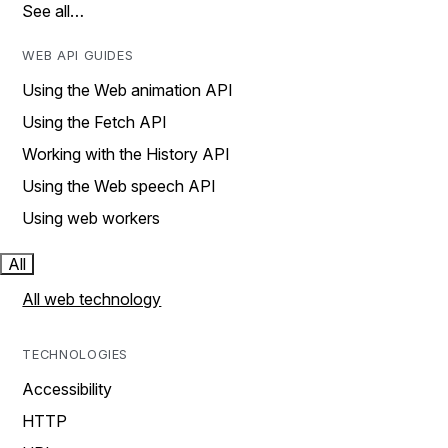
See all…
WEB API GUIDES
Using the Web animation API
Using the Fetch API
Working with the History API
Using the Web speech API
Using web workers
All
All web technology
TECHNOLOGIES
Accessibility
HTTP