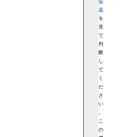
覧
表
を
見
て
判
断
し
て
く
だ
さ
い
。
こ
の