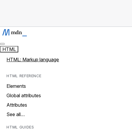
HTML
HTML: Markup language
HTML REFERENCE
Elements
Global attributes
Attributes
See all…
HTML GUIDES