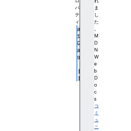
ロ
れ
パ
ま
テ
し
ィ
た
at
。
tr
M
Ch
D
an
N
ge
W
e
b
D
at
o
tr
c
Na
s
me
コ
ミ
ュ
ニ