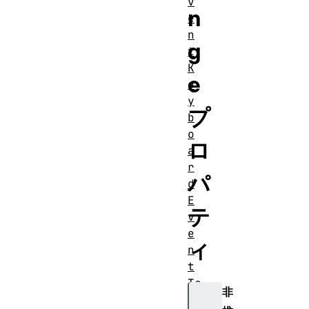
v
n
e
n
g
t
K
e
e
y
プ
b
o
ロ
a
r
パ
d
E
テ
v
e
ィ
n
t
Te
非
xt