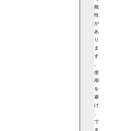
能
性
が
あ
り
ま
す
。
使
用
を
避
け
、
で
き