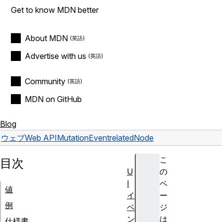
Get to know MDN better
About MDN
Advertise with us
Community
MDN on GitHub
Blog
ウェブ
Web API
MutationEvent
relatedNode
こ
目次
U
の
I
ペ
値
イ
ー
例
ベ
ジ
ン
は
仕様書