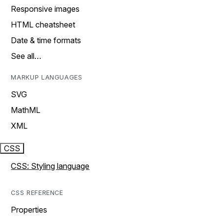
Responsive images
HTML cheatsheet
Date & time formats
See all…
MARKUP LANGUAGES
SVG
MathML
XML
CSS
CSS: Styling language
CSS REFERENCE
Properties