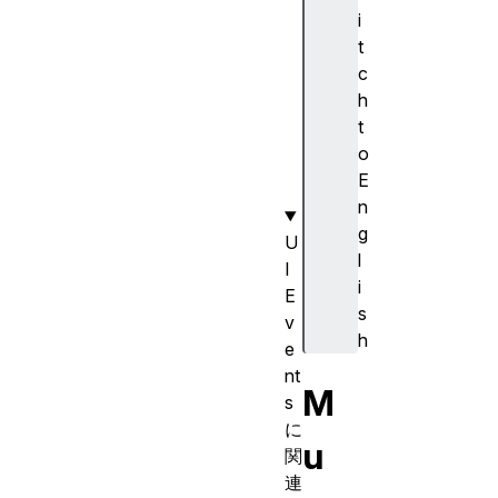
ti
i
on
t
Ev
c
en
h
t(
t
)
o
E
n
g
U
l
I
i
E
s
v
h
e
nt
M
s
に
u
関
連