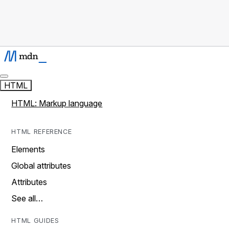
HTML
HTML: Markup language
HTML REFERENCE
Elements
Global attributes
Attributes
See all…
HTML GUIDES