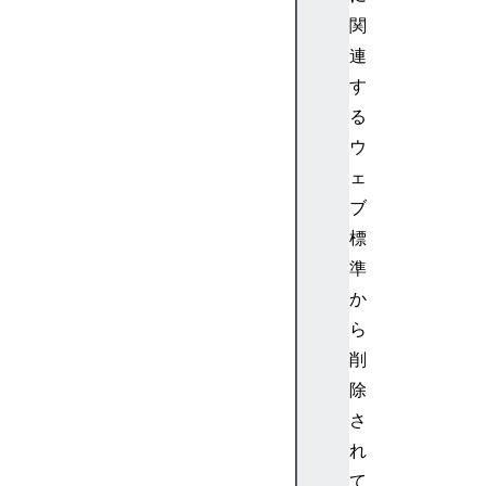
関
連
す
る
ウ
ェ
ブ
標
準
か
ら
削
除
さ
れ
て