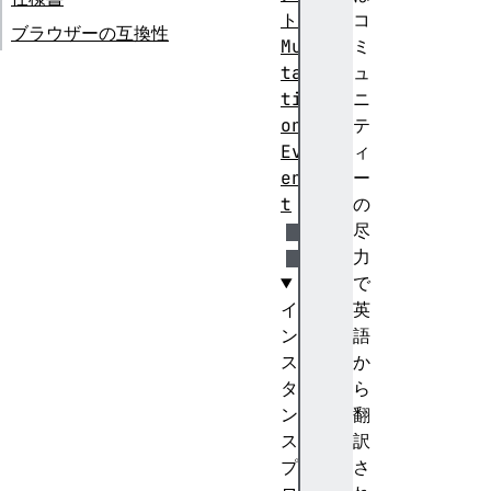
ト
コ
ブラウザーの互換性
Mu
ミ
ta
ュ
ti
ニ
on
テ
Ev
ィ
en
ー
t
の
尽
力
で
イ
英
ン
語
ス
か
タ
ら
ン
翻
ス
訳
プ
さ