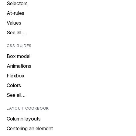
Selectors
At-rules
Values
See all…
CSS GUIDES
Box model
Animations
Flexbox
Colors
See all…
LAYOUT COOKBOOK
Column layouts
Centering an element