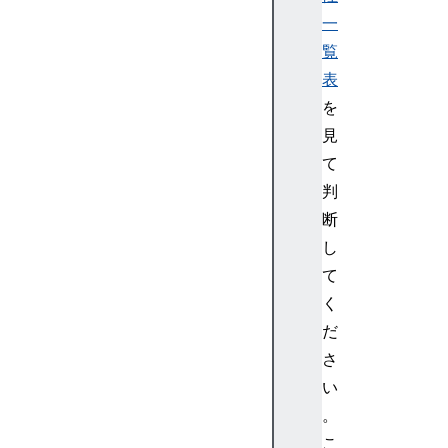
一
覧
表
を
見
て
判
断
し
て
く
だ
さ
い
。
こ