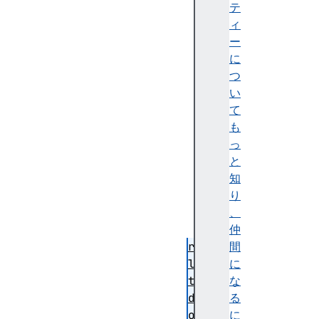
ne
テ
wV
ィ
al
ー
ue
に
つ
い
て
pr
も
ev
っ
Va
と
lu
知
e
り
、
仲
re
間
la
に
te
な
dN
る
od
に