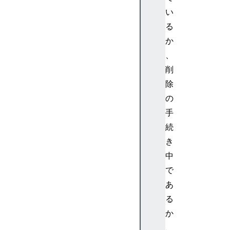
い
る
か
、
削
除
の
手
続
き
中
で
あ
る
か
、