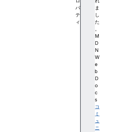
ロ
れ
パ
ま
テ
し
ィ
た
at
。
tr
M
Ch
D
an
N
ge
W
e
b
D
at
o
tr
c
Na
s
me
コ
ミ
ュ
ニ