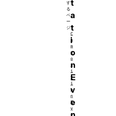
t
す
る
a
ペ
ー
t
ジ
C
i
o
m
o
p
o
n
s
i
E
t
i
v
o
n
e
E
v
n
e