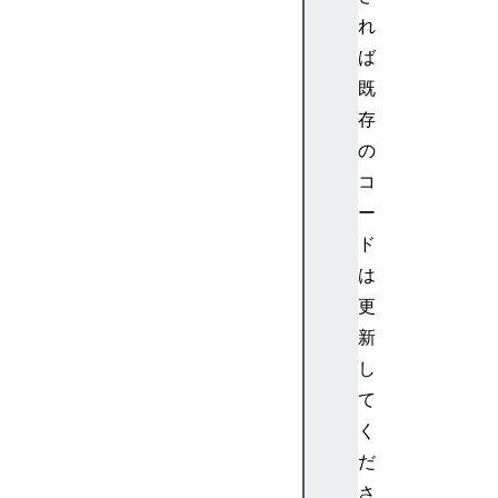
れ
ば
既
存
の
コ
ー
ド
は
更
新
し
て
く
だ
さ