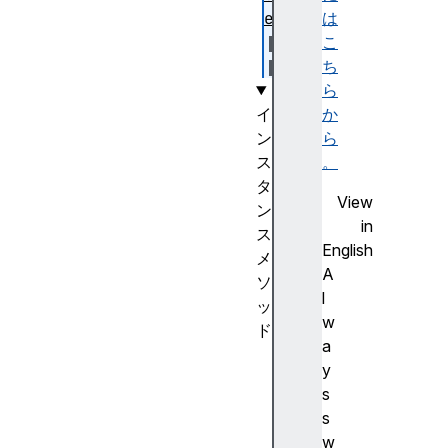
e
は
こ
ち
ら
イ
か
ン
ら
ス
。
タ
View
ン
in
ス
English
メ
A
ソ
l
ッ
w
ド
a
in
y
it
s
Mu
s
ta
w