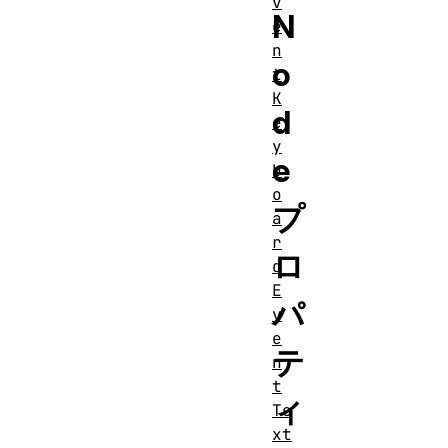
v
N
e
n
o
t
K
d
e
y
e
b
o
プ
a
r
ロ
d
E
パ
v
e
テ
n
t
ィ
Te
xt