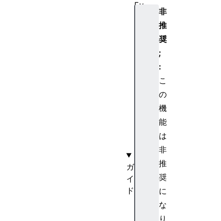
Ev
非
en
推
t
奨
;
:
U
こ
I
の
E
v
機
e
能
n
は
t
非
推
ガ
奨
イ
ド
に
キ
な
ー
り