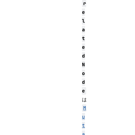
r
e
l
a
t
e
d
N
o
d
e
は
M
u
t
a