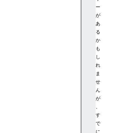
イ
ー
ベ
が
ン
あ
ト
る
の
か
k
e
も
y
し
の
れ
値
ま
せ
ん
が
、
す
で
に