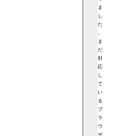
ボ
ま
ー
し
ド
た
イ
ベ
。
ン
ま
ト
だ
の
対
c
応
o
し
d
e
て
の
い
値
る
キ
ブ
ー
ラ
ボ
ウ
ー
ド
ザ