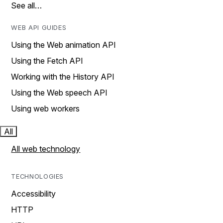
See all…
WEB API GUIDES
Using the Web animation API
Using the Fetch API
Working with the History API
Using the Web speech API
Using web workers
All
All web technology
TECHNOLOGIES
Accessibility
HTTP