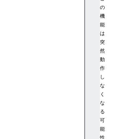
の
機
能
は
突
然
動
作
し
な
く
な
る
可
能
性