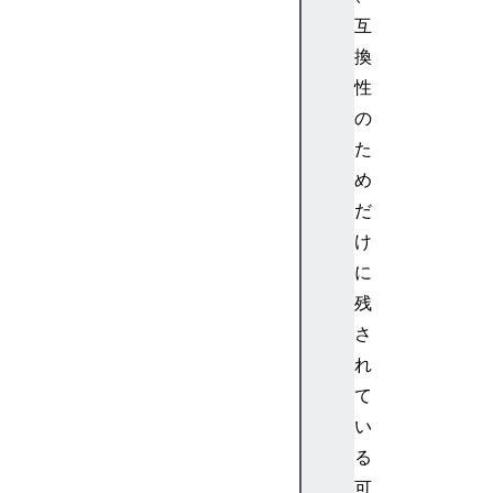
互
換
性
の
た
め
だ
け
に
残
さ
れ
て
い
る
可