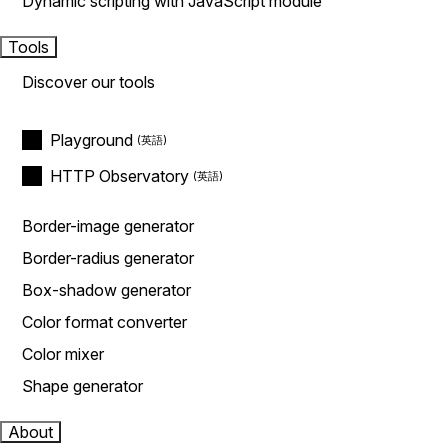
Dynamic scripting with JavaScript module
Tools
Discover our tools
Playground
HTTP Observatory
Border-image generator
Border-radius generator
Box-shadow generator
Color format converter
Color mixer
Shape generator
About