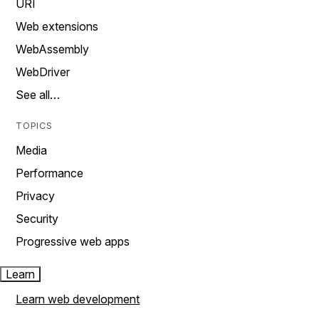
URI
Web extensions
WebAssembly
WebDriver
See all…
TOPICS
Media
Performance
Privacy
Security
Progressive web apps
Learn
Learn web development