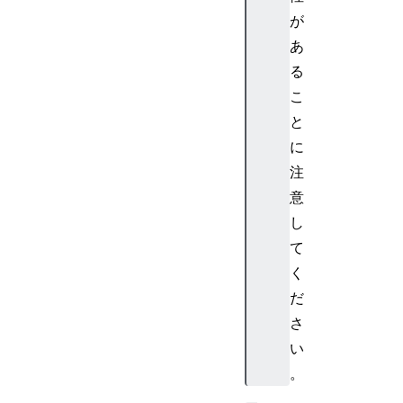
が
あ
る
こ
と
に
注
意
し
て
く
だ
さ
い
。