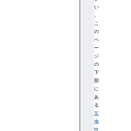
い
。
こ
の
ペ
ー
ジ
の
下
部
に
あ
る
互
換
性