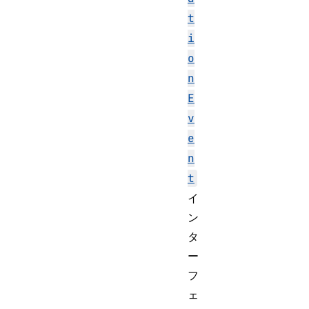
t
i
o
n
E
v
e
n
t
イ
ン
タ
ー
フ
ェ