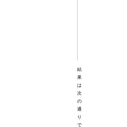
myHeaders.append(
"Accept-Language")
// 値を表示

for (const value o
myHeaders.values(
  console.log(value);

結
果
は
次
の
通
り
で