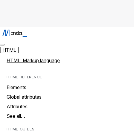
HTML
HTML: Markup language
HTML REFERENCE
Elements
Global attributes
Attributes
See all…
HTML GUIDES