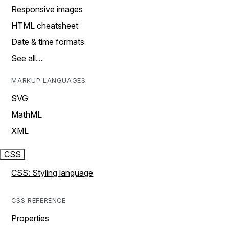
Responsive images
HTML cheatsheet
Date & time formats
See all…
MARKUP LANGUAGES
SVG
MathML
XML
CSS
CSS: Styling language
CSS REFERENCE
Properties