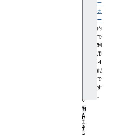
lt
ー
カ
ー
R
内
e
で
q
利
u
用
e
可
s
能
t
R
で
e
す
q
。
u
e
H
s
e
t
a
I