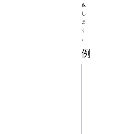
返
し
ま
す
。
例
js
// テスト用の Head
クトを作成

const myHeaders =
Headers();

myHeaders.append(
Type", "text/xml")