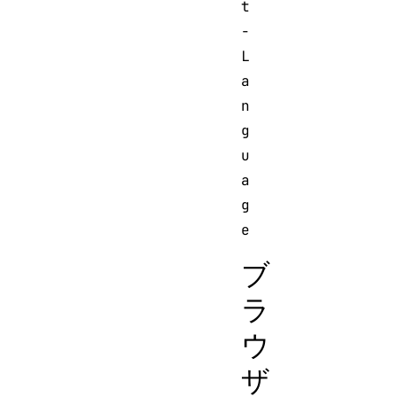
t
-
L
a
n
g
u
a
g
ブ
ラ
ウ
ザ