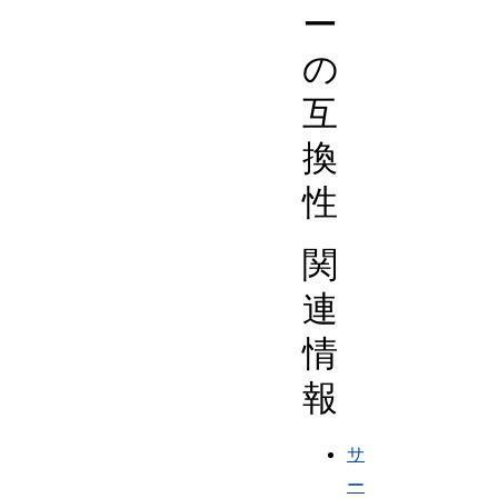
ー
の
互
換
性
関
連
情
報
サ
ー