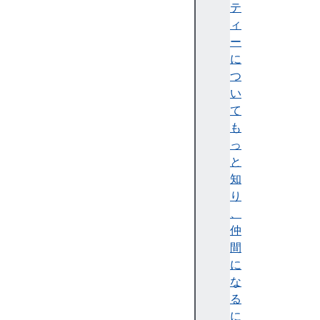
a
テ
p
ィ
p
ー
e
に
n
つ
d
い
(
て
)
も
d
っ
e
と
l
知
e
り
t
、
e
仲
(
間
)
に
e
な
n
る
t
に