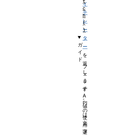
t
イ
c
テ
h
レ
(
ー
)
タ
ガ
ー
イ
を
ド
返
フ
し
ェ
ま
ッ
チ
す
A
。
PI
値
の
は
使
文
用
字
遅