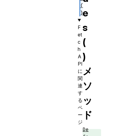
(
e
)
s
F
et
(
c
h
)
A
PI
メ
に
関
ソ
連
す
ッ
る
ペ
ド
ー
ジ
De