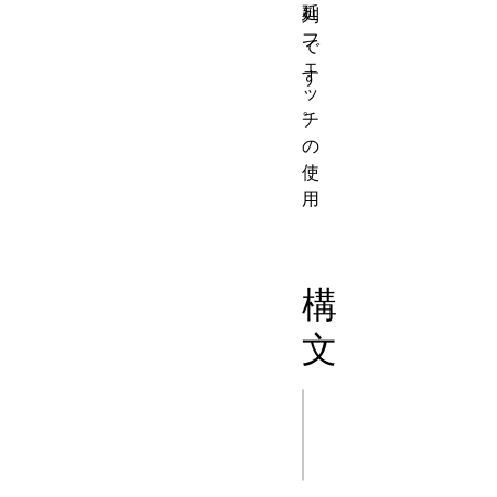
延
列
フ
で
ェ
す
ッ
。
チ
の
使
用
構
文
js