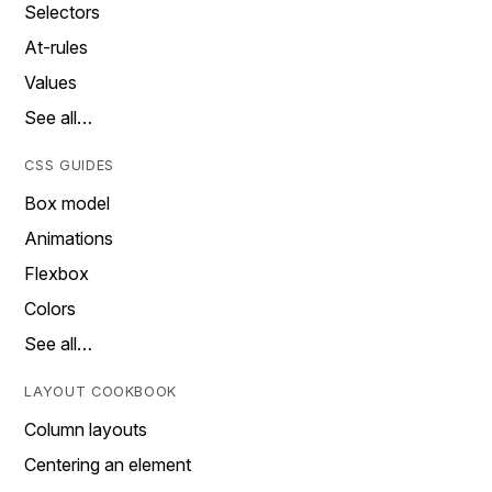
Selectors
At-rules
Values
See all…
CSS GUIDES
Box model
Animations
Flexbox
Colors
See all…
LAYOUT COOKBOOK
Column layouts
Centering an element