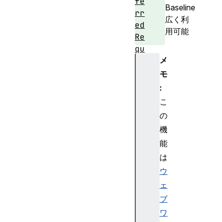
fe
Baseline
rr
広く利
ed
用可能
Re
qu
メ
es
tI
モ
ni
:
t
こ
の
機
Fe
能
tc
は
hL
ウ
at
ェ
er
ブ
Re
su
ワ