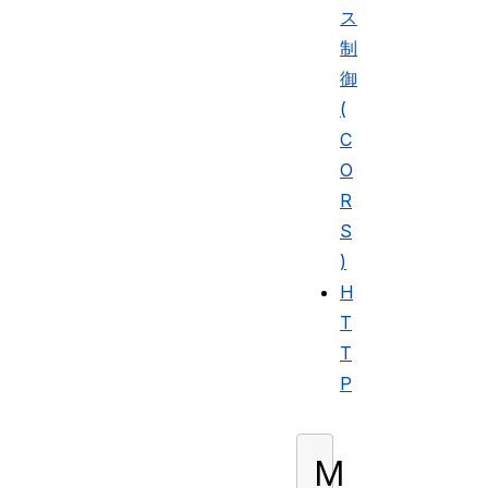
ス
制
御
(
C
O
R
S
)
H
T
T
P
M