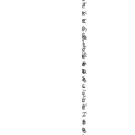
す
r
べ
k
e
て
r
の
G
値
l
を
o
読
b
み
a
l
取
S
る
c
こ
o
と
p
が
e
で
.
f
き
e
る