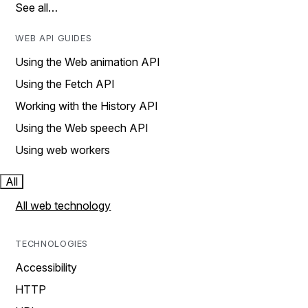
See all…
WEB API GUIDES
Using the Web animation API
Using the Fetch API
Working with the History API
Using the Web speech API
Using web workers
All
All web technology
TECHNOLOGIES
Accessibility
HTTP