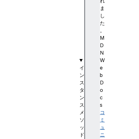
e
れ
a
ま
d
し
e
た
r
。
s
M
(
D
)
N
W
イ
e
ン
b
ス
D
タ
o
ン
c
ス
s
メ
コ
ソ
ミ
ッ
ュ
ド
ニ