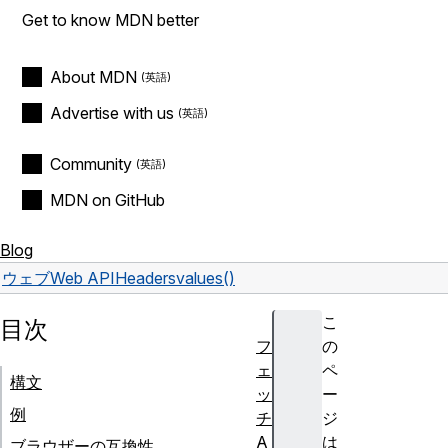
Get to know MDN better
About MDN
Advertise with us
Community
MDN on GitHub
Blog
ウェブ
Web API
Headers
values()
こ
目次
フ
の
ェ
ペ
構文
ッ
ー
例
チ
ジ
A
は
ブラウザーの互換性