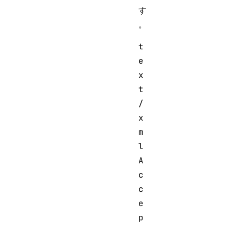
す
。
t
e
x
t
/
x
m
l

A
c
c
e
p