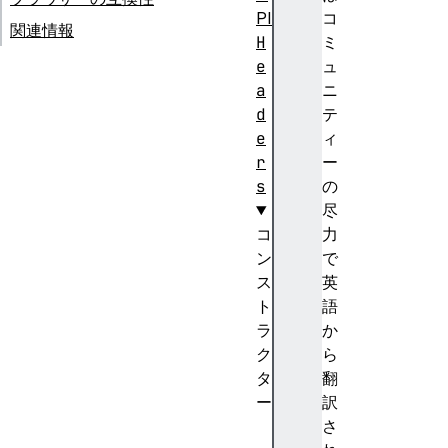
PI
コ
関連情報
H
ミ
e
ュ
a
ニ
d
テ
e
ィ
r
ー
s
の
尽
コ
力
ン
で
ス
英
ト
語
ラ
か
ク
ら
タ
翻
ー
訳
H
さ