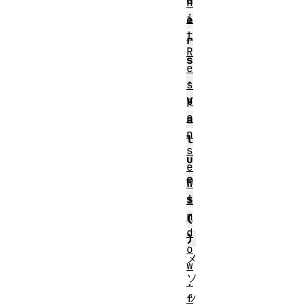
d
n
i
e
t
r
R
s
e
.
s
v
p
o
a
n
l
s
u
e
e
W
s
i
n
(
d
)
o
メ
w
ソ
.
ッ
f