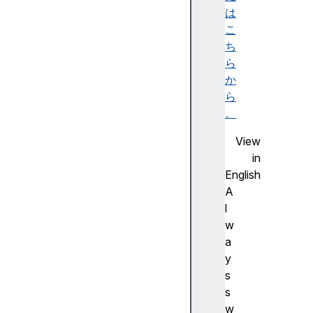
r
は
i
こ
e
ち
s
ら
(
か
)
ら
f
。
o
View
r
in
E
English
a
A
c
l
h
w
(
a
)
y
g
s
e
s
t
w