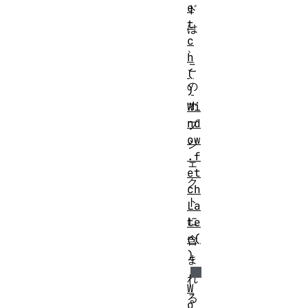
e
ド
t
は
c
、
h
こ
(
の
)
オ
Wi
nd
ブ
ow
ジ
.f
ェ
et
ク
ch
ト
La
に
te
r(
含
)
ま
れ
W
る
o