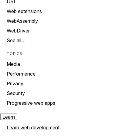
URI
Web extensions
WebAssembly
WebDriver
See all…
TOPICS
Media
Performance
Privacy
Security
Progressive web apps
Learn
Learn web development