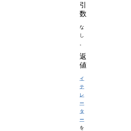
引
数
な
し
。
返
値
イ
テ
レ
ー
タ
ー
を