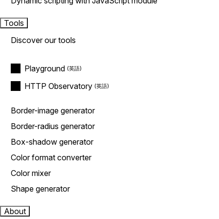
Dynamic scripting with JavaScript module
Tools
Discover our tools
Playground
HTTP Observatory
Border-image generator
Border-radius generator
Box-shadow generator
Color format converter
Color mixer
Shape generator
About