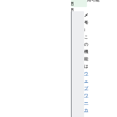
M
M
メ
a
t
モ
r
:
i
こ
x
の
D
機
O
能
M
M
は
a
ウ
t
ェ
r
ブ
i
ワ
x
ー
R
e
カ
a