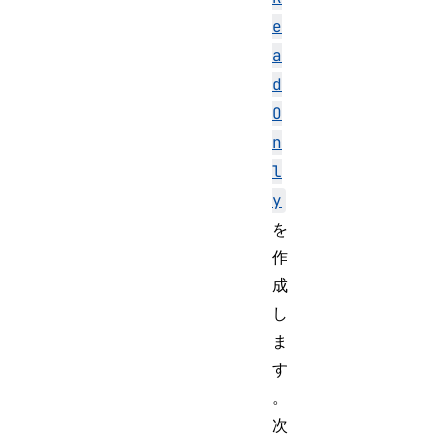
e
a
d
O
n
l
y
を
作
成
し
ま
す
。
次