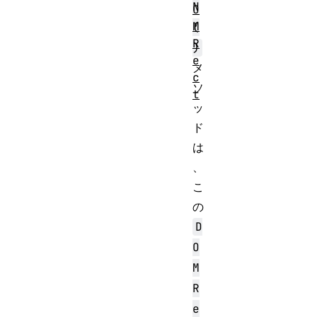
N
O
M
(
R
)
e
メ
c
ソ
t
ッ
ド
は
、
こ
の
D
O
M
R
e