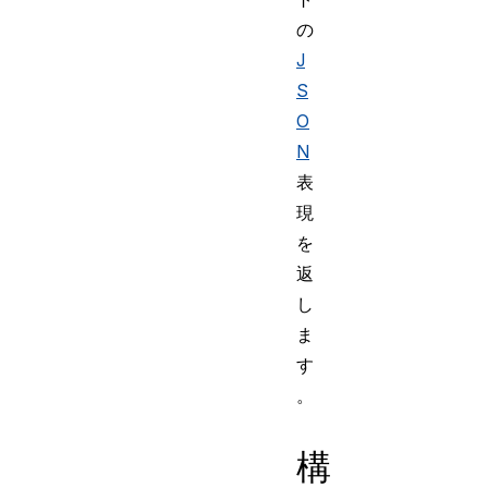
の
J
S
O
N
表
現
を
返
し
ま
す
。
構