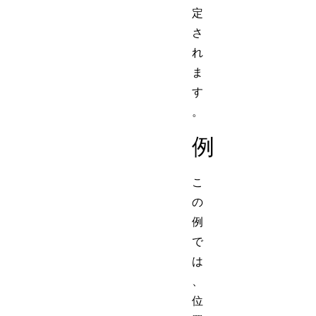
定
さ
れ
ま
す
。
例
こ
の
例
で
は
、
位