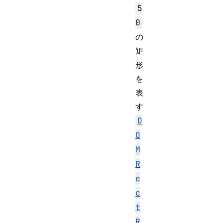
5
0
の
矩
形
を
表
す
D
O
M
R
e
c
t
R