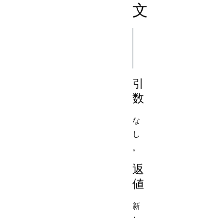
文
js
引
数
な
し
。
返
値
新