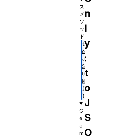
ス
n
メ
ソ
l
ッ
ド
y
t
o
:
J
S
t
O
N
o
(
)
J
G
S
e
o
O
m