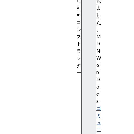
l
れ
y
ま
し
コ
た
ン
。
ス
M
ト
D
ラ
N
ク
W
タ
e
ー
b
D
D
O
o
M
c
R
s
e
コ
c
ミ
t
ュ
R
ニ