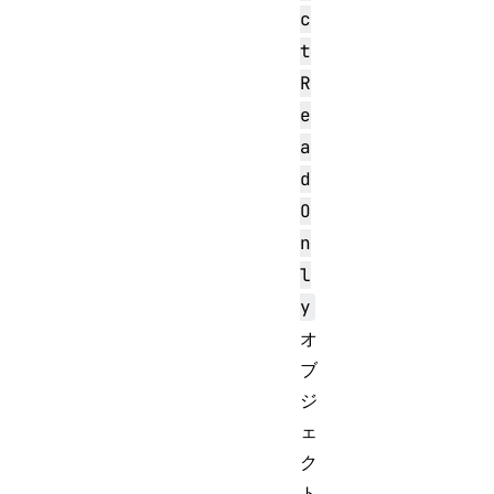
c
t
R
e
a
d
O
n
l
y
オ
ブ
ジ
ェ
ク
ト