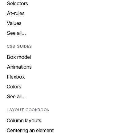
Selectors
At-rules
Values
See all…
CSS GUIDES
Box model
Animations
Flexbox
Colors
See all…
LAYOUT COOKBOOK
Column layouts
Centering an element