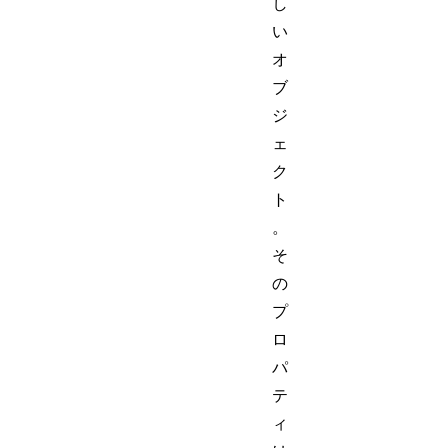
し
い
オ
ブ
ジ
ェ
ク
ト
。
そ
の
プ
ロ
パ
テ
ィ