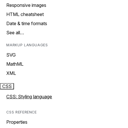
Responsive images
HTML cheatsheet
Date & time formats
See all…
MARKUP LANGUAGES
SVG
MathML
XML
CSS
CSS: Styling language
CSS REFERENCE
Properties