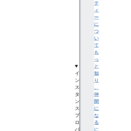
e
テ
a
ィ
d
ー
O
に
n
つ
l
い
y
て
(
も
)
っ
と
イ
知
ン
り
ス
、
タ
仲
ン
間
ス
に
プ
な
ロ
る
パ
に