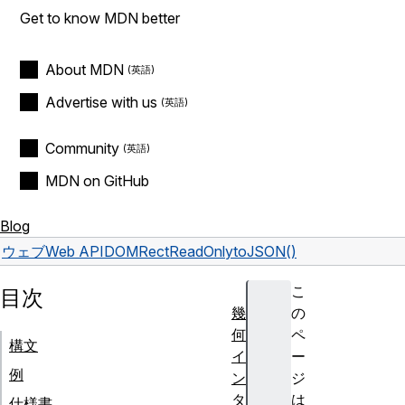
Get to know MDN better
About MDN
Advertise with us
Community
MDN on GitHub
Blog
ウェブ
Web API
DOMRectReadOnly
toJSON()
こ
目次
幾
の
何
ペ
構文
イ
ー
例
ン
ジ
タ
は
仕様書