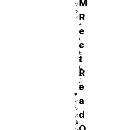
M
ソ
ッ
R
ド
f
e
r
o
c
m
R
t
e
c
R
t
(
e
)
a
イ
ン
d
ス
タ
O
ン