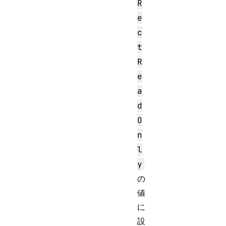
R
e
c
t
R
e
a
d
O
n
l
y
の
値
に
設