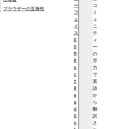
ー
コ
ブラウザーの互換性
フ
ミ
ェ
ュ
イ
ニ
ス
テ
D
ィ
O
ー
M
の
R
尽
e
力
c
で
t
英
R
語
e
か
a
ら
d
翻
O
訳
n
さ