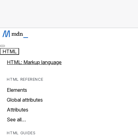
HTML
HTML: Markup language
HTML REFERENCE
Elements
Global attributes
Attributes
See all…
HTML GUIDES