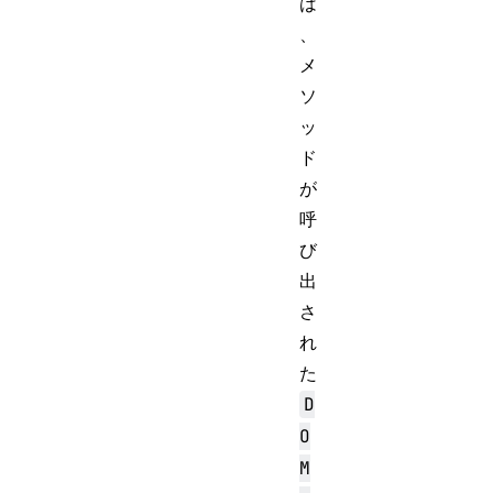
は
、
メ
ソ
ッ
ド
が
呼
び
出
さ
れ
た
D
O
M