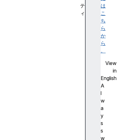
テ
は
ィ
こ
b
ち
o
ら
t
か
t
ら
o
。
m
View
h
in
e
English
i
A
g
l
h
w
t
a
l
y
e
s
f
s
t
w