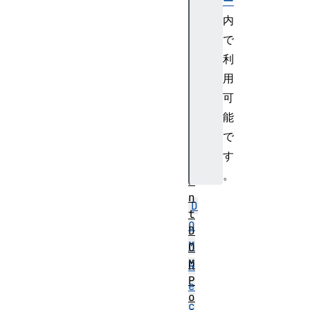
ー
d
内
O
で
n
利
l
用
y
D
可
O
能
M
で
P
す
o
。
i
n
D
t
O
D
M
O
M
R
P
e
o
c