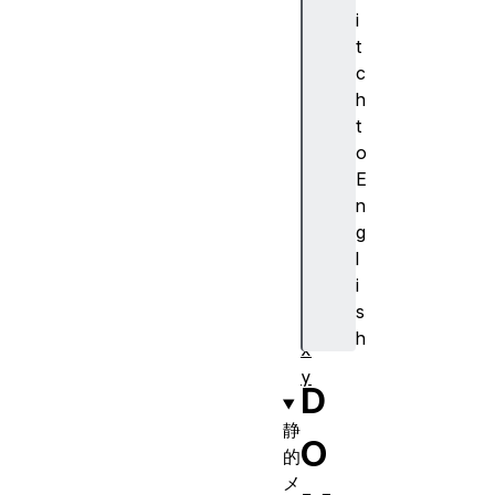
r
i
i
t
g
c
h
h
t
t
t
o
o
E
p
n
w
g
i
l
d
i
t
s
h
h
x
y
D
静
O
的
メ