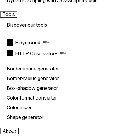
Dynamic scripting with JavaScript module
Tools
Discover our tools
Playground
HTTP Observatory
Border-image generator
Border-radius generator
Box-shadow generator
Color format converter
Color mixer
Shape generator
About