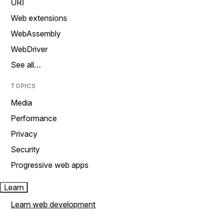
URI
Web extensions
WebAssembly
WebDriver
See all…
TOPICS
Media
Performance
Privacy
Security
Progressive web apps
Learn
Learn web development