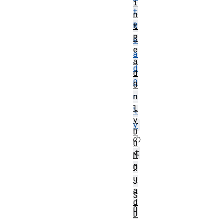
i
t
n
R
t
R
e
e
a
a
d
d
O
O
n
n
l
l
y
y
D
の
O
t
M
Q
o
u
J
a
S
d
O
D