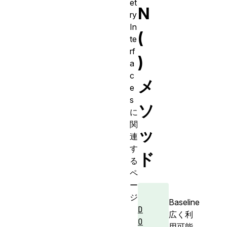
et
N
ry
In
(
te
rf
)
a
c
メ
e
s
ソ
に
関
ッ
連
す
ド
る
ペ
ー
ジ
Baseline
D
広く利
O
用可能