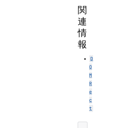
関
連
情
報
D
O
M
R
e
c
t