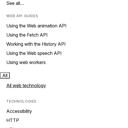
See all…
WEB API GUIDES
Using the Web animation API
Using the Fetch API
Working with the History API
Using the Web speech API
Using web workers
All
All web technology
TECHNOLOGIES
Accessibility
HTTP