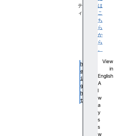
テ
は
ィ
こ
b
ち
o
ら
t
か
t
ら
o
。
m
View
h
in
e
English
i
A
g
l
h
w
t
a
l
y
e
s
f
s
t
w