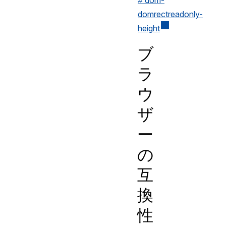
# dom-
domrectreadonly-
height
ブ
ラ
ウ
ザ
ー
の
互
換
性