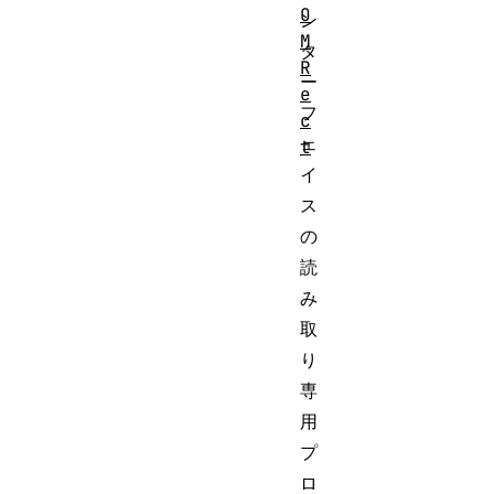
O
ン
M
タ
R
ー
e
フ
c
ェ
t
イ
ス
の
読
み
取
り
専
用
プ
ロ