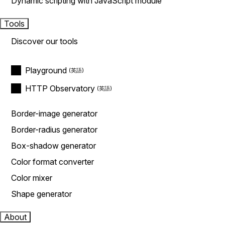
Dynamic scripting with JavaScript module
Tools
Discover our tools
Playground
HTTP Observatory
Border-image generator
Border-radius generator
Box-shadow generator
Color format converter
Color mixer
Shape generator
About