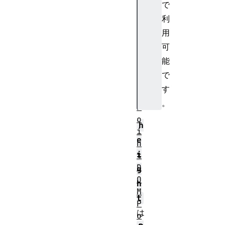
で
d
利
O
用
n
l
可
y
能
D
で
O
す
M
。
P
o
h
i
e
n
i
t
D
g
O
h
M
t
P
は
o