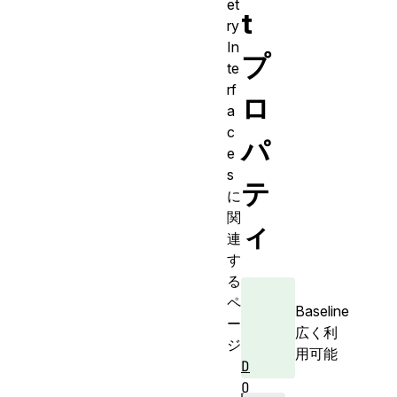
et
t
ry
In
プ
te
rf
ロ
a
c
パ
e
s
テ
に
関
ィ
連
す
る
ペ
Baseline
ー
広く利
ジ
用可能
D
O