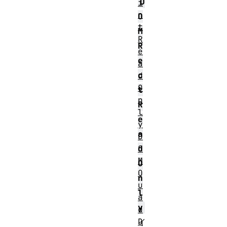
D
i
n
O
t
M
R
R
e
e
a
c
d
O
t
n
R
l
e
y
a
D
O
d
M
O
Q
n
u
l
a
y
d
D
イ