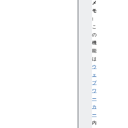
メ
M
M
モ
a
:
t
こ
r
の
i
機
x
能
D
O
は
M
ウ
M
ェ
a
ブ
t
ワ
r
ー
i
x
カ
R
ー
e
内
a