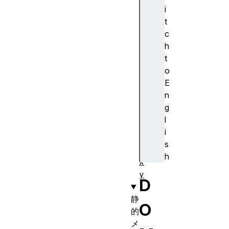
r
i
i
t
g
c
h
h
t
t
t
o
o
E
p
n
w
g
i
l
d
i
t
s
h
h
x
y
D
静
O
的
メ