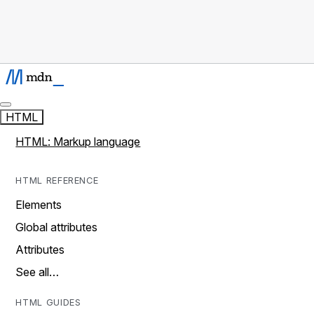
HTML
HTML: Markup language
HTML REFERENCE
Elements
Global attributes
Attributes
See all…
HTML GUIDES