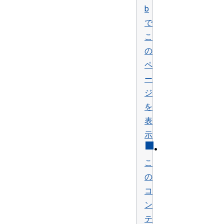
b
で
こ
の
ペ
ー
ジ
を
表
示
•
こ
の
コ
ン
テ