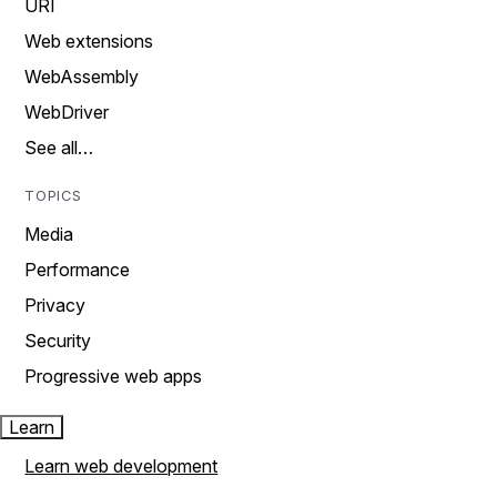
URI
Web extensions
WebAssembly
WebDriver
See all…
TOPICS
Media
Performance
Privacy
Security
Progressive web apps
Learn
Learn web development