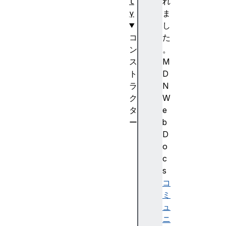
l
れ
y
ま
し
コ
た
ン
。
ス
M
ト
D
ラ
N
ク
W
タ
e
ー
b
D
D
O
o
M
c
R
s
e
コ
c
ミ
t
ュ
R
ニ