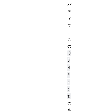
パ
テ
ィ
で
、
こ
の
D
O
M
R
e
c
t
の
高