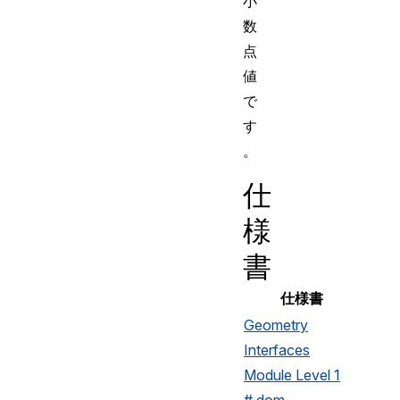
小
数
点
値
で
す
。
仕
様
書
仕様書
Geometry
Interfaces
Module Level 1