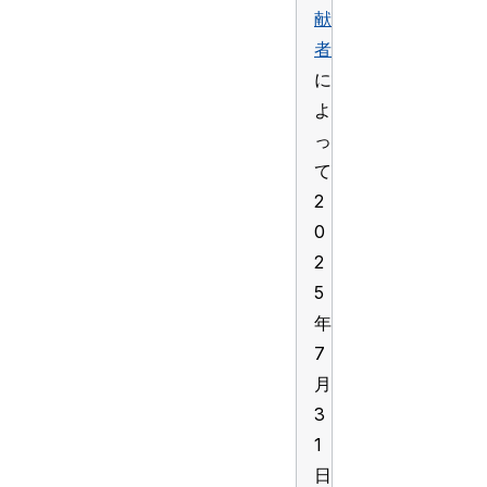
献
者
に
よ
っ
て
2
0
2
5
年
7
月
3
1
日