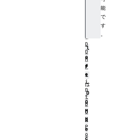
d
能
O
で
n
す
l
。
y
D
l
O
e
M
f
P
o
t
i
は
n
D
t
O
D
M
O
M
R
P
e
o
c