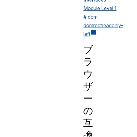
Module Level 1
# dom-
domrectreadonly-
left
ブ
ラ
ウ
ザ
ー
の
互
換