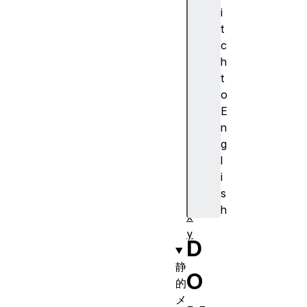
r
i
i
t
g
c
h
h
t
t
t
o
o
E
p
n
w
g
i
l
d
i
t
s
h
h
x
y
D
静
O
的
メ