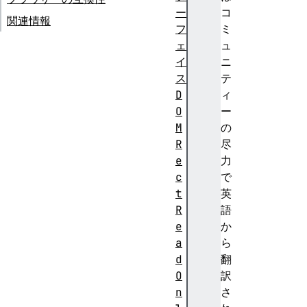
ー
コ
関連情報
フ
ミ
ェ
ュ
イ
ニ
ス
テ
D
ィ
O
ー
M
の
R
尽
e
力
c
で
t
英
R
語
e
か
a
ら
d
翻
O
訳
n
さ