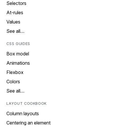
Selectors
At-rules
Values
See all…
CSS GUIDES
Box model
Animations
Flexbox
Colors
See all…
LAYOUT COOKBOOK
Column layouts
Centering an element