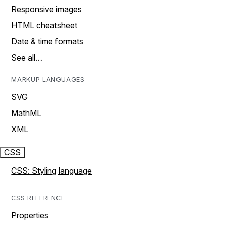
Responsive images
HTML cheatsheet
Date & time formats
See all…
MARKUP LANGUAGES
SVG
MathML
XML
CSS
CSS: Styling language
CSS REFERENCE
Properties