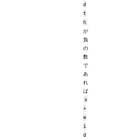
d
t
h
が
負
の
数
で
あ
れ
ば
x
+
w
i
d