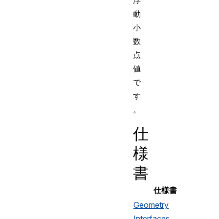
浮
動
小
数
点
値
で
す
。
仕
様
書
仕様書
Geometry
Interfaces