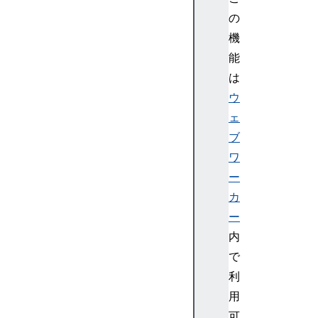
M
の
M
機
a
能
t
r
は
i
ウ
x
ェ
D
ブ
O
ワ
M
ー
M
a
カ
t
ー
r
内
i
で
x
利
R
用
e
a
可