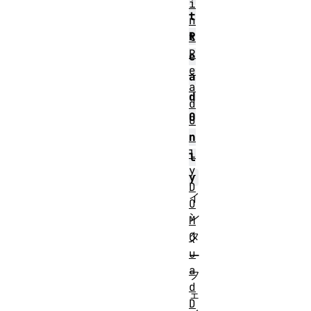
i
t
n
R
t
R
e
e
a
a
d
d
O
O
n
n
l
l
y
y
D
イ
O
ン
M
タ
Q
u
ー
a
フ
d
ェ
D