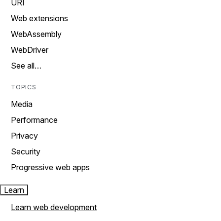
URI
Web extensions
WebAssembly
WebDriver
See all…
TOPICS
Media
Performance
Privacy
Security
Progressive web apps
Learn
Learn web development