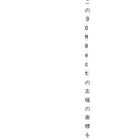
こ
の
D
O
M
R
e
c
t
の
左
端
の
座
標
を