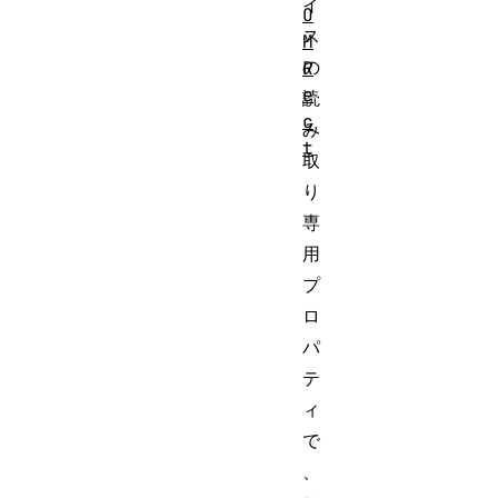
イ
O
ス
M
の
R
e
読
c
み
t
取
り
専
用
プ
ロ
パ
テ
ィ
で
、