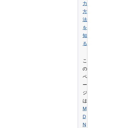
力
方
法
を
知
る
こ
の
ペ
ー
ジ
は
M
D
N