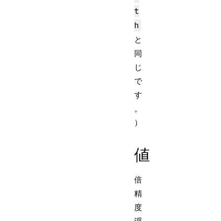
t
h
と
同
じ
で
す
。
）
値
倍
精
度