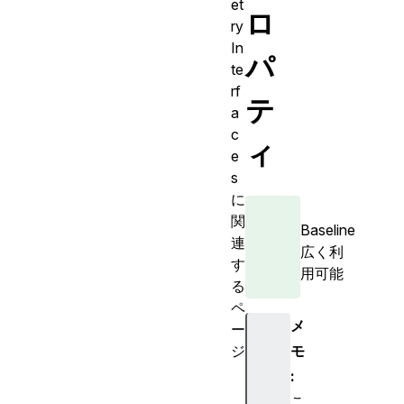
et
ロ
ry
In
パ
te
rf
テ
a
c
ィ
e
s
に
関
Baseline
連
広く利
す
用可能
る
ペ
メ
ー
ジ
モ
D
:
O
こ