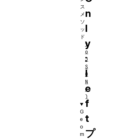
ス
n
メ
ソ
l
ッ
ド
y
t
o
:
J
S
l
O
N
e
(
)
f
G
t
e
o
プ
m