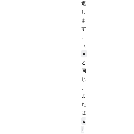
返
し
ま
す
。
（
x
と
同
じ
、
ま
た
は
w
i