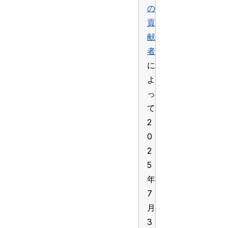
の
貢
献
者
に
よ
っ
て
2
0
2
5
年
7
月
3