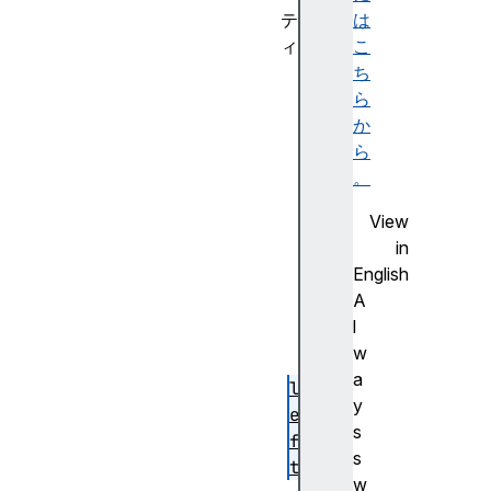
テ
は
ィ
こ
b
ち
o
ら
t
か
t
ら
o
。
m
View
h
in
e
English
i
A
g
l
h
w
t
a
l
y
e
s
f
s
t
w