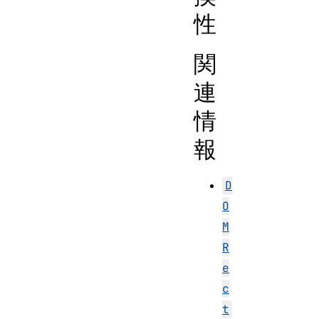
性
関
連
情
報
D
O
M
R
e
c
t