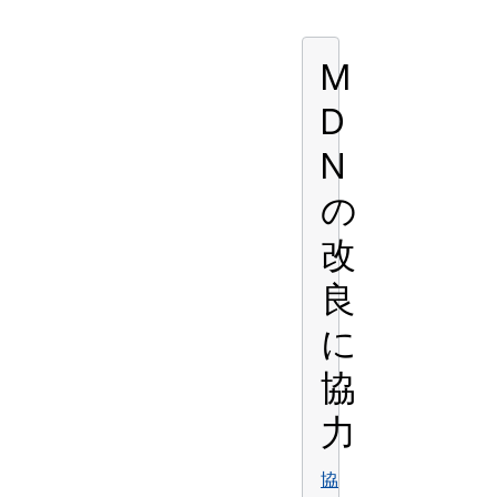
M
D
N
の
改
良
に
協
力
協