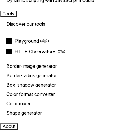
Dynamic scripting with JavaScript module
Tools
Discover our tools
Playground
HTTP Observatory
Border-image generator
Border-radius generator
Box-shadow generator
Color format converter
Color mixer
Shape generator
About