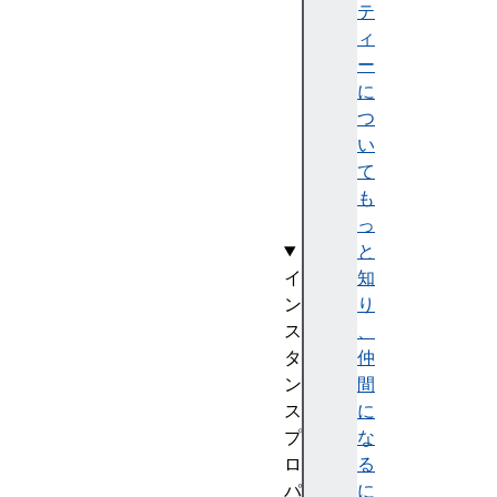
e
テ
a
ィ
d
ー
O
に
n
つ
l
い
y
て
(
も
)
っ
と
イ
知
ン
り
ス
、
タ
仲
ン
間
ス
に
プ
な
ロ
る
パ
に