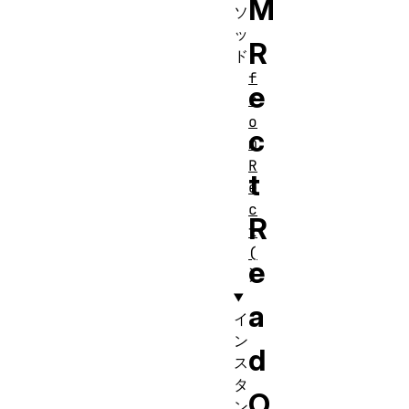
M
ソ
ッ
R
ド
f
e
r
o
c
m
R
t
e
c
R
t
(
e
)
a
イ
ン
d
ス
タ
O
ン