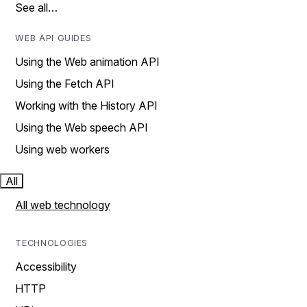
See all…
WEB API GUIDES
Using the Web animation API
Using the Fetch API
Working with the History API
Using the Web speech API
Using web workers
All
All web technology
TECHNOLOGIES
Accessibility
HTTP