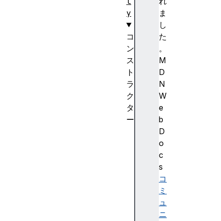
l
れ
y
ま
し
コ
た
ン
。
ス
M
ト
D
ラ
N
ク
W
タ
e
ー
b
D
D
O
o
M
c
R
s
e
コ
c
ミ
t
ュ
R
ニ