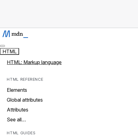
HTML
HTML: Markup language
HTML REFERENCE
Elements
Global attributes
Attributes
See all…
HTML GUIDES