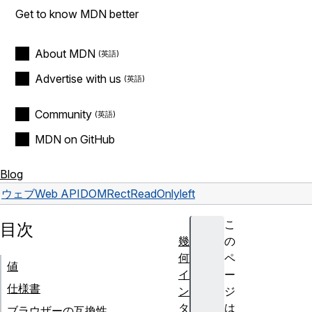
Get to know MDN better
About MDN
Advertise with us
Community
MDN on GitHub
Blog
ウェブ
Web API
DOMRectReadOnly
left
こ
目次
幾
の
何
ペ
値
イ
ー
仕様書
ン
ジ
タ
は
ブラウザーの互換性