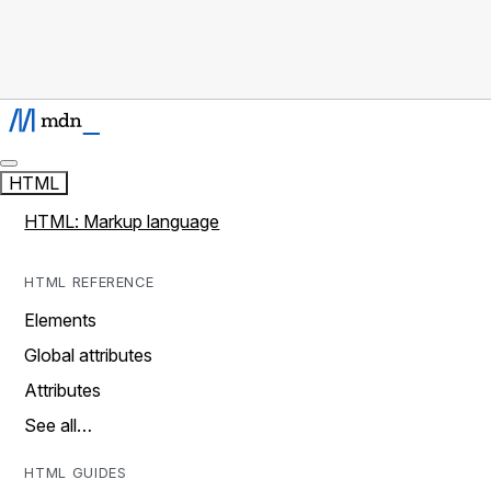
HTML
HTML: Markup language
HTML REFERENCE
Elements
Global attributes
Attributes
See all…
HTML GUIDES