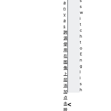
s
a
s
n
w
v
i
a
t
s
c
跨
h
源
t
使
o
用
E
在
n
图
g
像
l
上
i
层
s
添
h
加
点
<
击
映