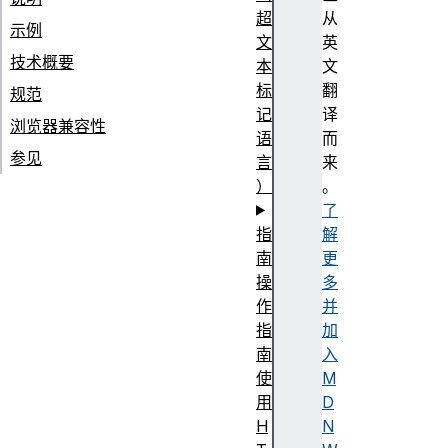
超
从
示例
文
英
技术概要
本
文
标
翻
规范
记
译
浏览器兼容性
语
而
参见
言
来
）
。
了
指
解
南
更
操
多
作
并
指
加
南
入
使
M
用
D
H
N