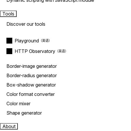
Dynamic scripting with JavaScript module
Tools
Discover our tools
Playground
HTTP Observatory
Border-image generator
Border-radius generator
Box-shadow generator
Color format converter
Color mixer
Shape generator
About