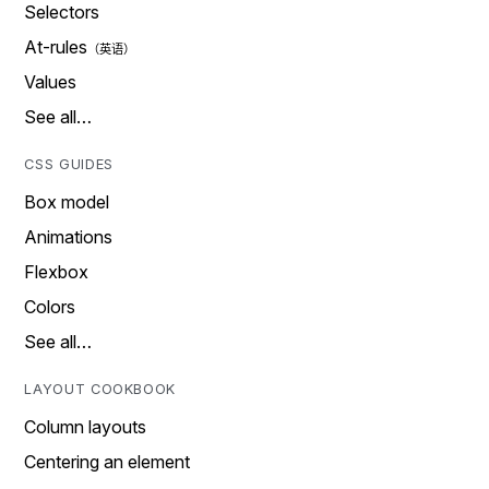
Selectors
At-rules
Values
See all…
CSS GUIDES
Box model
Animations
Flexbox
Colors
See all…
LAYOUT COOKBOOK
Column layouts
Centering an element