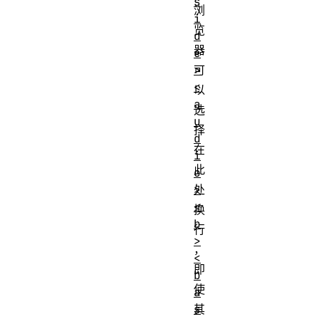
s
浏
i
览
d
器
e
>
可
<
以
a
选
u
择
d
在
i
此
o
>
处
<
换
b
行
>
，
<
即
b
使
a
s
其