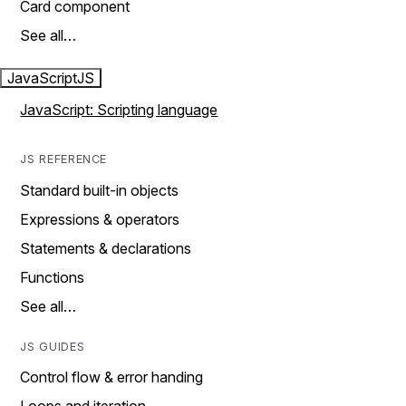
Card component
See all…
JavaScript
JS
JavaScript: Scripting language
JS REFERENCE
Standard built-in objects
Expressions & operators
Statements & declarations
Functions
See all…
JS GUIDES
Control flow & error handing