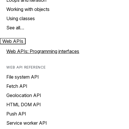
Loops and iteration
Working with objects
Using classes
See all…
Web APIs
Web APIs: Programming interfaces
WEB API REFERENCE
File system API
Fetch API
Geolocation API
HTML DOM API
Push API
Service worker API