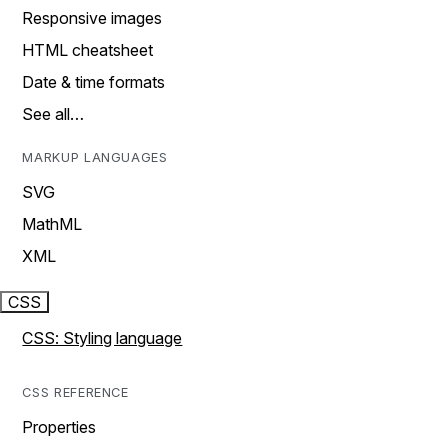
Responsive images
HTML cheatsheet
Date & time formats
See all…
MARKUP LANGUAGES
SVG
MathML
XML
CSS
CSS: Styling language
CSS REFERENCE
Properties