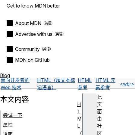
Get to know MDN better
About MDN
Advertise with us
Community
MDN on GitHub
Blog
面向开发者的
HTML（超文本标
HTML
HTML 元
<wbr>
Web 技术
记语言）
参考
素参考
此
本文内容
H
页
T
面
尝试一下
M
由
属性
L
社
（
区
说明