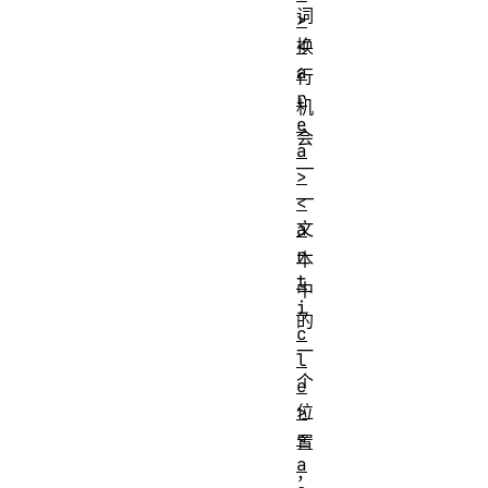
词
>
<
换
a
行
r
机
e
会
a
—
>
—
<
a
文
r
本
t
中
i
的
c
一
l
个
e
>
位
<
置
a
，