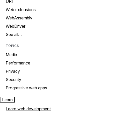
URI
Web extensions
WebAssembly
WebDriver
See all…
TOPICS
Media
Performance
Privacy
Security
Progressive web apps
Learn
Learn web development