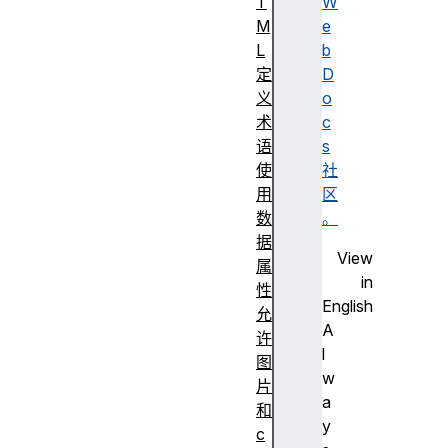
T
W
M
e
L
b
定
D
义
o
术
c
语
s
使
社
用
区
数
。
据
View
属
in
性
English
允
A
许
l
图
w
片
a
和
y
c