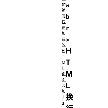
w
射
编
b
写
快
r
速
加
>
载
的
H
H
T
T
M
L
M
页
面
L
添
加
换
J
a