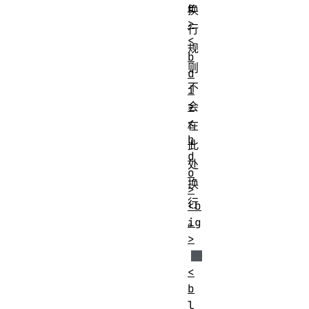
e
换
>
行
<
规
b
则
d
不
i
>
会
<
在
b
此
d
处
o
换
>
行
<b
ig
。
>
<
b
l