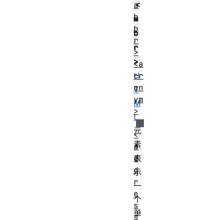
<
a
b
w
b
b
r
r
>
>
<a
cr
H
on
T
ym
M
>
L
元
<
素
a
d
表
d
示
r
一
e
个
s
单
s