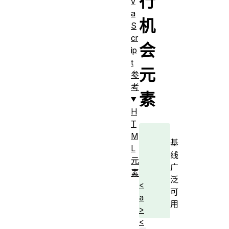
行
v
a
机
S
cr
会
ip
t
元
参
考
素
H
T
M
基
L
线
元
广
素
泛
<
可
a
用
>
<