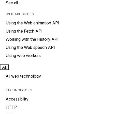
See all…
WEB API GUIDES
Using the Web animation API
Using the Fetch API
Working with the History API
Using the Web speech API
Using web workers
All
All web technology
TECHNOLOGIES
Accessibility
HTTP