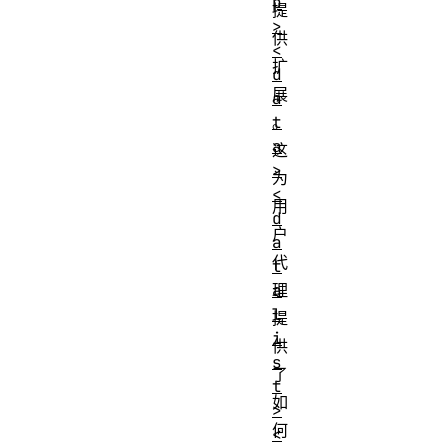
p
提
>
供
<
扩
d
展
a
t
。
a
这
>
为
<
用
d
户
a
代
t
a
理
l
提
i
供
s
了
t
如
>
何
<