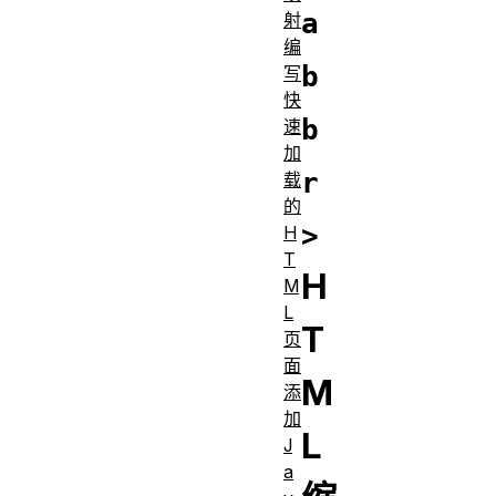
a
射
编
b
写
快
b
速
加
r
载
的
>
H
T
H
M
L
T
页
面
M
添
加
L
J
a