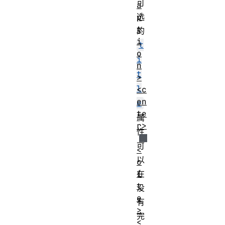
可
a
选
p
t
的
i
t
o
i
n
t
>
l
<c
en
e
te
属
r>
性
可
<
以
c
i
在
t
没
e
有
>
完
<