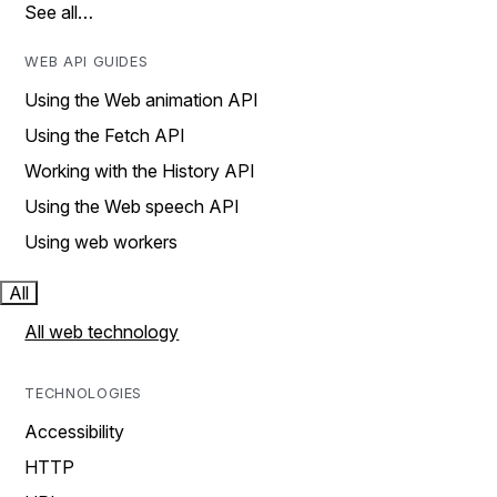
See all…
WEB API GUIDES
Using the Web animation API
Using the Fetch API
Working with the History API
Using the Web speech API
Using web workers
All
All web technology
TECHNOLOGIES
Accessibility
HTTP