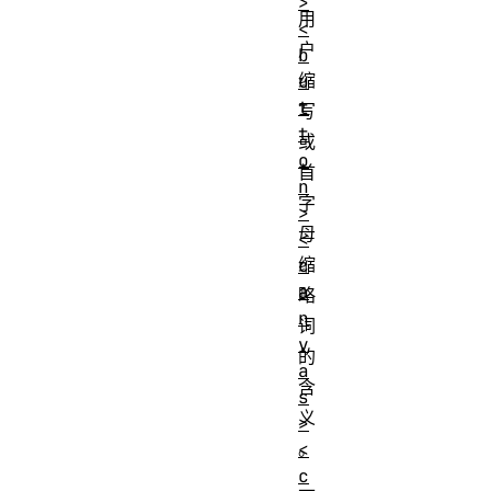
>
用
<
户
b
缩
u
t
写
t
或
o
首
n
字
>
母
<
缩
c
a
略
n
词
v
的
a
含
s
义
>
。
<
c