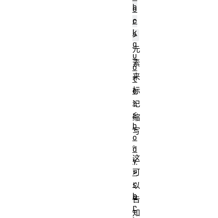
b
o
c
r
k
>
q
元
u
素
o
来
t
标
e
>
记
<
缩
b
写
o
。
d
这
y
可
>
<
以
b
告
r
知