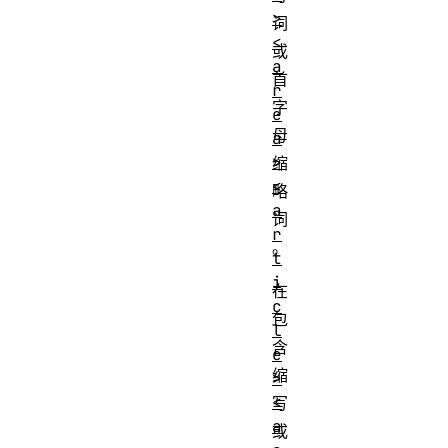
>
词
<
或
a
首
r
字
e
母
a
>
缩
<
略
a
词
r
。
t
i
在
c
包
l
含
e
缩
>
<
写
a
或