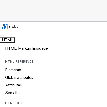
HTML
HTML: Markup language
HTML REFERENCE
Elements
Global attributes
Attributes
See all…
HTML GUIDES