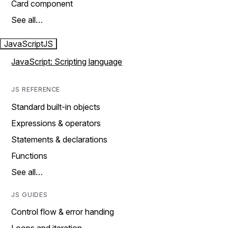
Card component
See all…
JavaScript
JS
JavaScript: Scripting language
JS REFERENCE
Standard built-in objects
Expressions & operators
Statements & declarations
Functions
See all…
JS GUIDES
Control flow & error handing