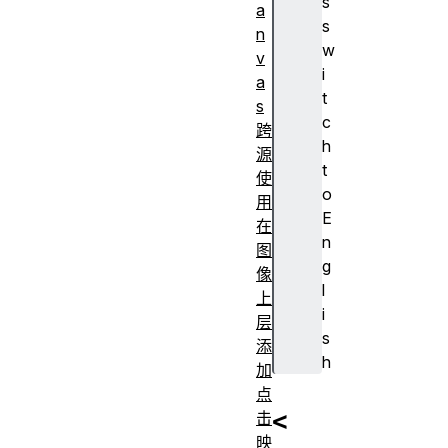
s
a
s
n
w
v
i
a
t
s
c
跨
h
源
t
使
o
用
E
在
n
图
g
像
l
上
i
层
s
添
h
加
点
<
击
映