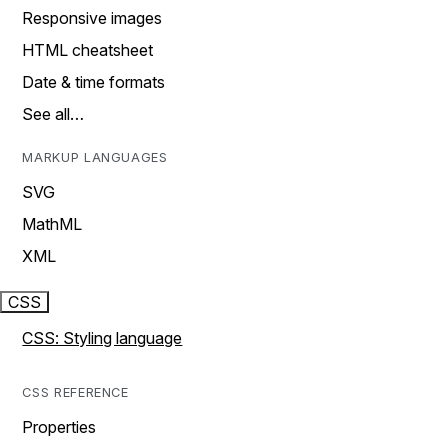
Responsive images
HTML cheatsheet
Date & time formats
See all…
MARKUP LANGUAGES
SVG
MathML
XML
CSS
CSS: Styling language
CSS REFERENCE
Properties