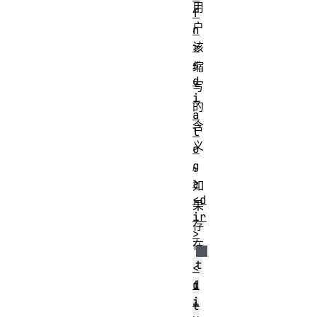
用
f
户
n
>
该
<
缩
d
写
i
的
a
含
l
义
o
g
。
>
如
<d
果
ir
存
>
在
t
<
d
i
i
t