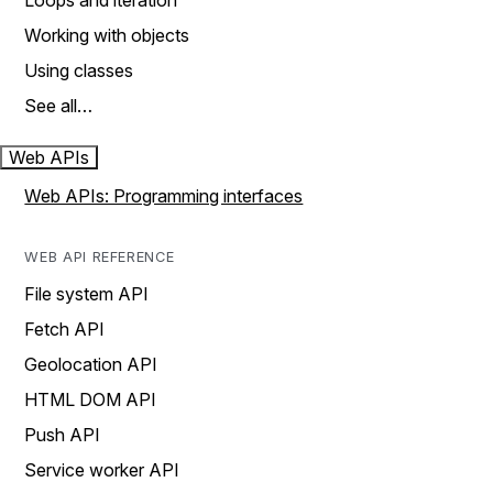
Loops and iteration
Working with objects
Using classes
See all…
Web APIs
Web APIs: Programming interfaces
WEB API REFERENCE
File system API
Fetch API
Geolocation API
HTML DOM API
Push API
Service worker API