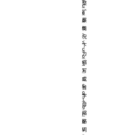
整
c
扩
o
d
展
e
情
>
况
<
下
c
为
o
缩
l
>
写
<
或
c
首
o
字
l
母
g
缩
r
o
略
u
词