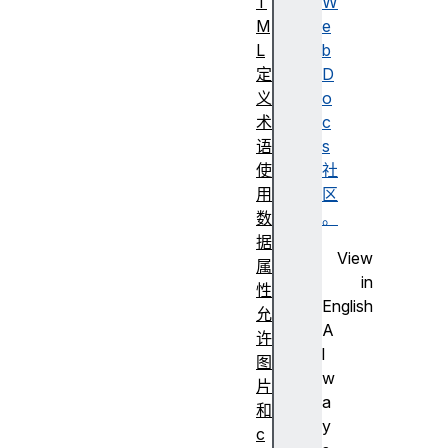
T
W
M
e
L
b
定
D
义
o
术
c
语
s
使
社
用
区
数
。
据
View
属
in
性
English
允
A
许
l
图
w
片
a
和
y
c