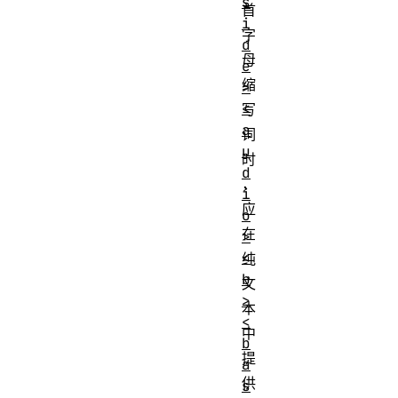
s
首
i
字
d
母
e
缩
>
<
写
a
词
u
时
d
，
i
应
o
在
>
<
纯
b
文
>
本
<
中
b
提
a
供
s