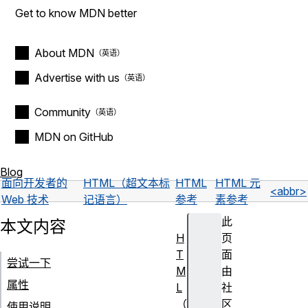
Get to know MDN better
About MDN
Advertise with us
Community
MDN on GitHub
Blog
面向开发者的
HTML（超文本标
HTML
HTML 元
<abbr>
Web 技术
记语言）
参考
素参考
此
本文内容
H
页
T
面
尝试一下
M
由
属性
L
社
（
区
使用说明