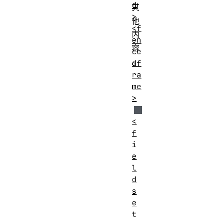
d
其
>
他
<f
内
en
容
ce
。
df
ra
me
>
<
f
i
e
l
d
s
e
t