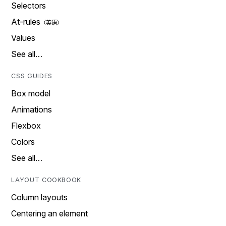
Selectors
At-rules
Values
See all…
CSS GUIDES
Box model
Animations
Flexbox
Colors
See all…
LAYOUT COOKBOOK
Column layouts
Centering an element