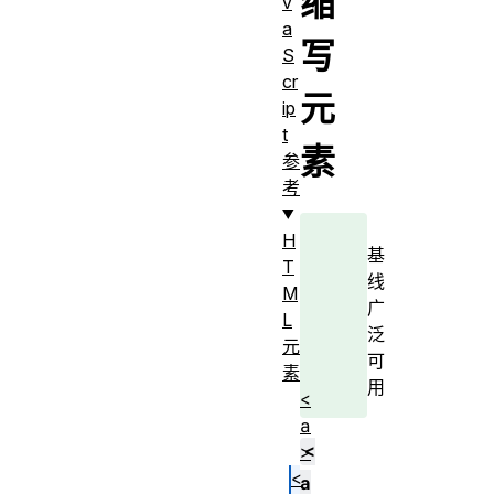
缩
v
a
写
S
cr
元
ip
t
素
参
考
H
基
T
线
M
广
L
泛
元
可
素
用
<
a
<
>
<
a