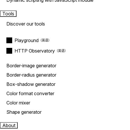
Dynamic scripting with JavaScript module
Tools
Discover our tools
Playground
HTTP Observatory
Border-image generator
Border-radius generator
Box-shadow generator
Color format converter
Color mixer
Shape generator
About