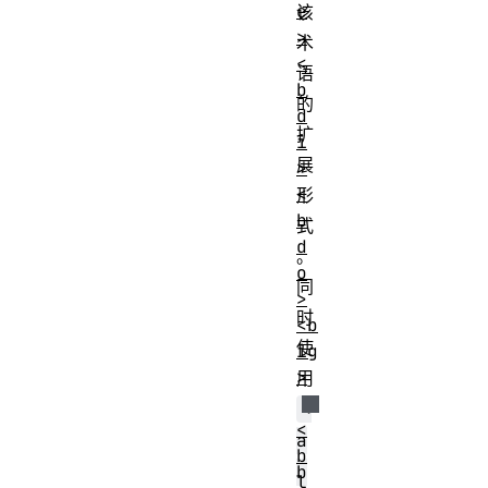
e
该
>
术
<
语
b
的
d
扩
i
展
>
<
形
b
式
d
。
o
同
>
时
<b
使
ig
>
用
<
<
a
b
b
l