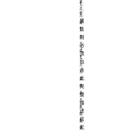
v
l
>
e
<
属
d
l
性
>
则
<
必
d
须
t
包
>
含
<
e
此
m
完
>
整
<
描
e
述
m
且
b
e
无