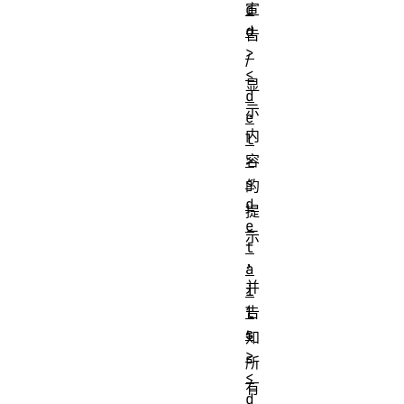
d
宣
d
告
>
/
<
显
d
示
e
内
l
>
容
<
的
d
提
e
示
t
，
a
并
i
l
告
s
知
>
所
<
有
d