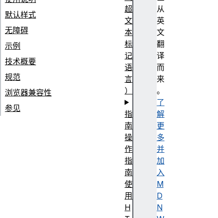
超
从
默认样式
文
英
无障碍
本
文
标
翻
示例
记
译
技术概要
语
而
规范
言
来
）
。
浏览器兼容性
了
参见
指
解
南
更
操
多
作
并
指
加
南
入
使
M
用
D
H
N