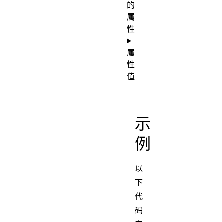
的
属
性
属
性
值
示
例
以
下
代
码