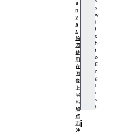
s
a
s
n
w
v
i
a
t
s
c
跨
h
源
t
使
o
用
E
在
n
图
g
像
l
上
i
层
s
添
h
加
点
i
击
映