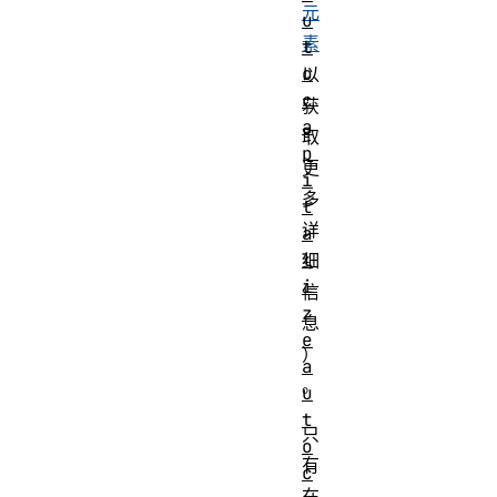
元
u
素
t
o
以
c
获
a
取
p
更
i
多
t
详
a
l
细
i
信
z
息
e
）
a
。
u
t
只
o
有
c
在