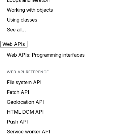
Loops and iteration
Working with objects
Using classes
See all…
Web APIs
Web APIs: Programming interfaces
WEB API REFERENCE
File system API
Fetch API
Geolocation API
HTML DOM API
Push API
Service worker API