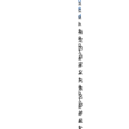
s
e
c
d
o
n
)
t
指
e
定
n
的
t
自
e
定
d
i
义
t
元
a
素
b
名
l
称
e
并
d
a
且
t
扩