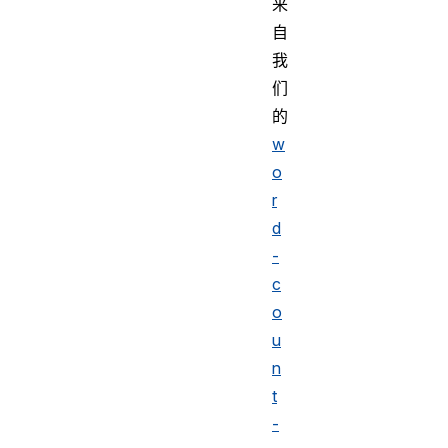
来
自
我
们
的
w
o
r
d
-
c
o
u
n
t
-