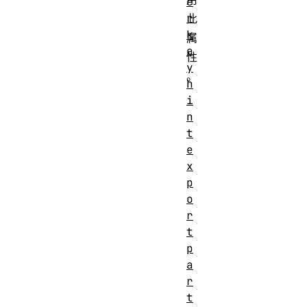
e
r
此
k
属
e
性
y
。
h
i
n
t
e
x
p
o
r
t
p
a
r
t