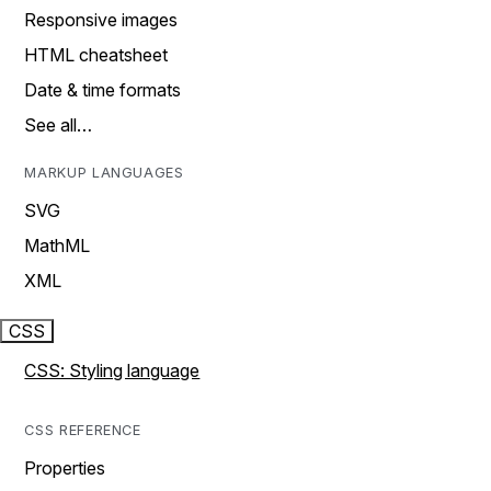
Responsive images
HTML cheatsheet
Date & time formats
See all…
MARKUP LANGUAGES
SVG
MathML
XML
CSS
CSS: Styling language
CSS REFERENCE
Properties