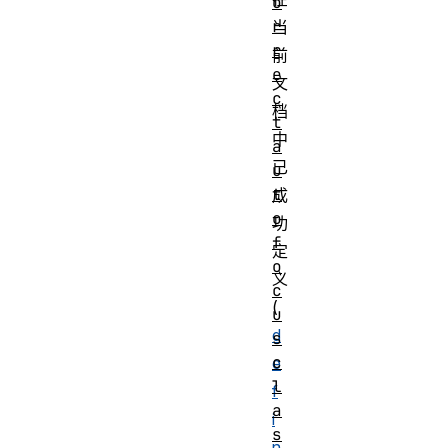
o
r
当
r
前
e
文
c
档
t
中
a
已
u
t
成
o
功
f
定
o
义
c
(
u
d
s
c
e
l
f
a
i
s
n