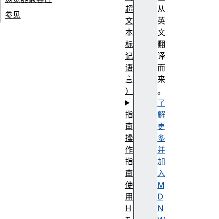
超
从
参见
文
英
本
文
标
翻
记
译
语
而
言
来
）
。
了
指
解
南
更
操
多
作
并
指
加
南
入
使
M
用
D
H
N