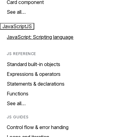
Card component
See all…
JavaScript
JS
JavaScript: Scripting language
JS REFERENCE
Standard built-in objects
Expressions & operators
Statements & declarations
Functions
See all…
JS GUIDES
Control flow & error handing