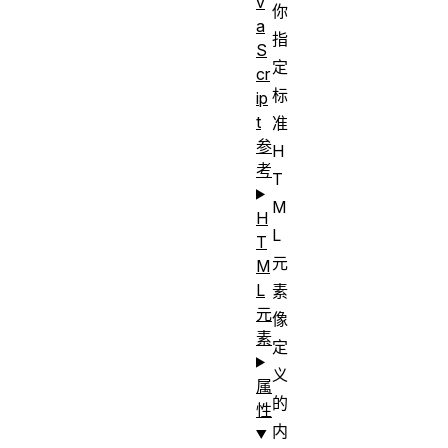
v
你
a
指
S
定
cr
标
ip
t
准
参
H
考
T
M
H
L
T
元
M
L
素
元
像
素
定
义
属
的
性
内