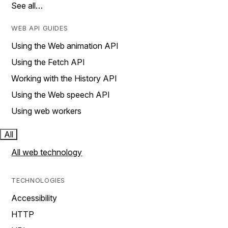
See all…
WEB API GUIDES
Using the Web animation API
Using the Fetch API
Working with the History API
Using the Web speech API
Using web workers
All
All web technology
TECHNOLOGIES
Accessibility
HTTP