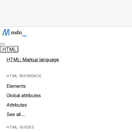
HTML
HTML: Markup language
HTML REFERENCE
Elements
Global attributes
Attributes
See all…
HTML GUIDES