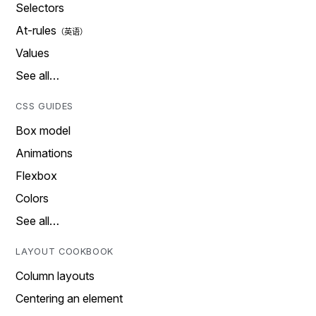
Selectors
At-rules
Values
See all…
CSS GUIDES
Box model
Animations
Flexbox
Colors
See all…
LAYOUT COOKBOOK
Column layouts
Centering an element