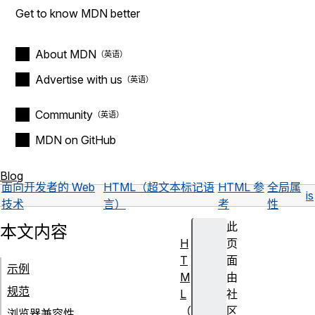
Get to know MDN better
About MDN
Advertise with us
Community
MDN on GitHub
Blog
面向开发者的 Web
HTML（超文本标记语
HTML 参
全局属
is
技术
言）
考
性
此
本文内容
H
页
T
面
示例
M
由
规范
L
社
（
区
浏览器兼容性