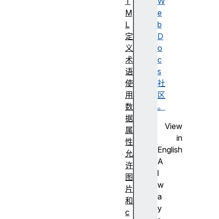
T
W
M
e
L
b
定
D
义
o
术
c
语
s
使
社
用
区
数
。
据
View
属
in
性
English
允
A
许
l
图
w
片
a
和
y
c