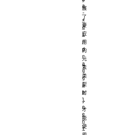
a
展
-
了
*
要
d
应
i
r
用
d
的
r
元
a
素
g
类
g
型
a
b
时
l
，
e
才
e
能
n
使
t
用