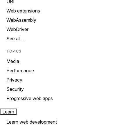
URI
Web extensions
WebAssembly
WebDriver
See all…
TOPICS
Media
Performance
Privacy
Security
Progressive web apps
Learn
Learn web development