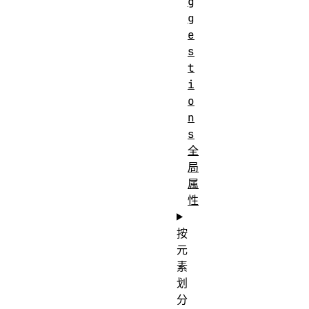
g
g
e
s
t
i
o
n
s
全
局
属
性
按
元
素
划
分