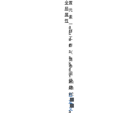
全
置
局
元
属
素
性
一
a
样
c
工
c
e
作
s
（
s
请
k
参
e
阅
y
使
an
ch
用
or
自
定
义
a