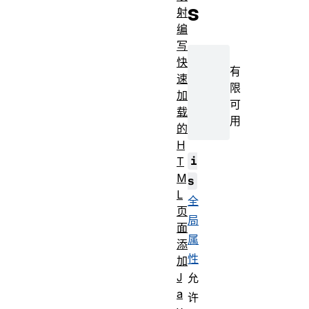
s
射
编
写
快
有
速
限
加
可
载
用
的
H
i
T
M
s
L
全
页
局
面
属
添
性
加
J
允
a
许