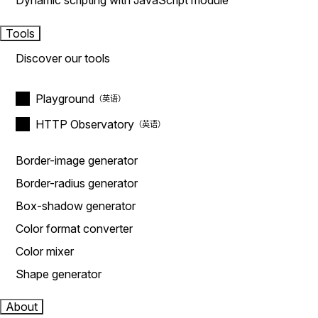
Dynamic scripting with JavaScript module
Tools
Discover our tools
Playground
HTTP Observatory
Border-image generator
Border-radius generator
Box-shadow generator
Color format converter
Color mixer
Shape generator
About