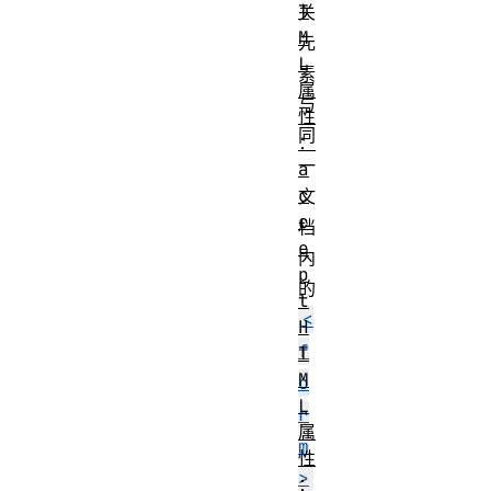
T
关
M
元
L
素
属
与
性
同
：
一
a
c
文
c
档
e
内
p
的
t
<
H
f
T
M
o
L
r
属
m
性
>
：