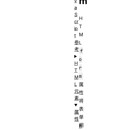
m
v
a
S
H
cr
T
ip
M
t
参
L
考
f
o
H
r
T
m
M
L
属
元
性
素
将
表
属
单
性
相
H