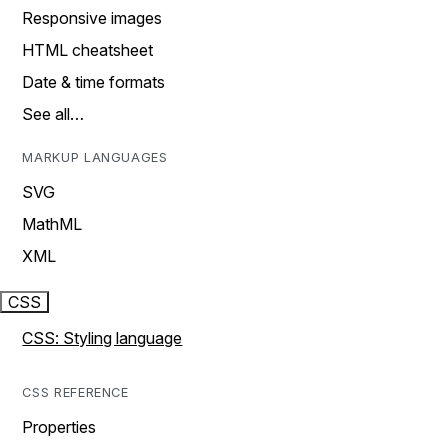
Responsive images
HTML cheatsheet
Date & time formats
See all…
MARKUP LANGUAGES
SVG
MathML
XML
CSS
CSS: Styling language
CSS REFERENCE
Properties