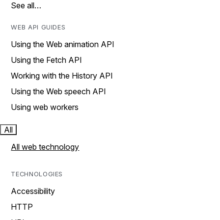
See all…
WEB API GUIDES
Using the Web animation API
Using the Fetch API
Working with the History API
Using the Web speech API
Using web workers
All
All web technology
TECHNOLOGIES
Accessibility
HTTP