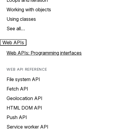
Loops and iteration
Working with objects
Using classes
See all…
Web APIs
Web APIs: Programming interfaces
WEB API REFERENCE
File system API
Fetch API
Geolocation API
HTML DOM API
Push API
Service worker API