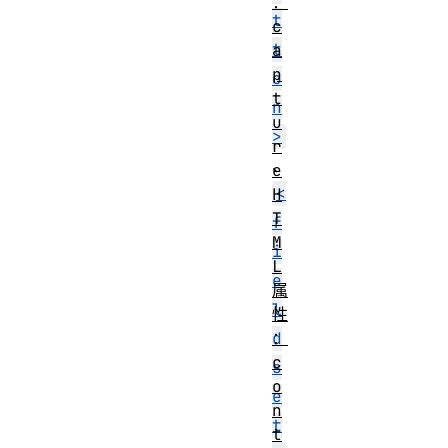
：
t
c
t
a
p
o
t
n
u
>
r
、
e
<
H
T
f
M
i
L
e
属
l
性
d
：
c
s
o
e
n
t
t