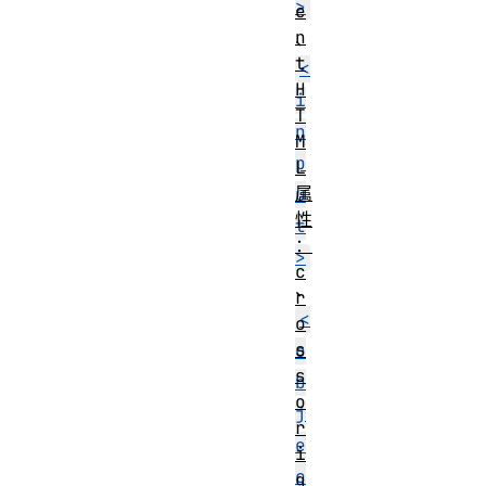
>
e
n
、
t
<
H
i
T
n
M
p
L
属
u
性
t
：
>
c
、
r
<
o
s
o
s
b
o
j
r
e
i
c
g