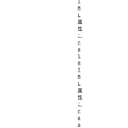
T
M
L
属
性
：
r
e
l
H
T
M
L
属
性
：
r
e
q