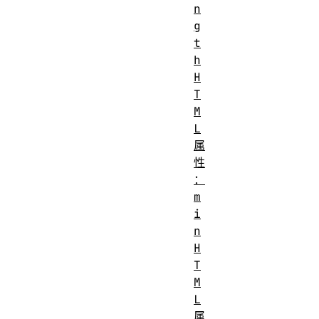
n
g
t
h
H
T
M
L
属
性
：
m
i
n
H
T
M
L
属