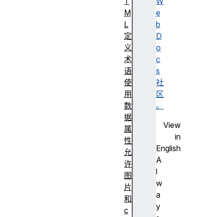
T
W
M
e
L
b
定
D
义
o
术
c
语
s
使
社
用
区
数
。
据
View
属
in
性
English
允
A
许
l
图
w
片
a
和
y
c