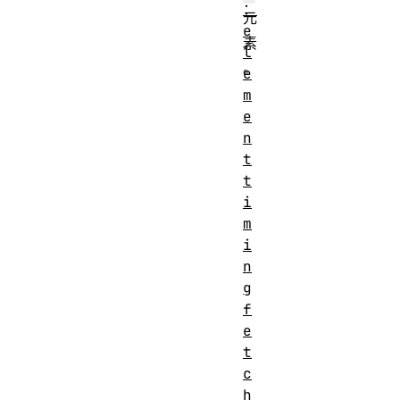
：
元
e
素
l
。
e
m
e
n
t
t
i
m
i
n
g
f
e
t
c
h