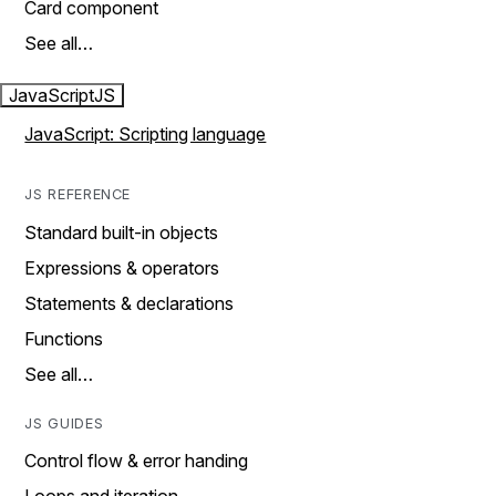
Card component
See all…
JavaScript
JS
JavaScript: Scripting language
JS REFERENCE
Standard built-in objects
Expressions & operators
Statements & declarations
Functions
See all…
JS GUIDES
Control flow & error handing