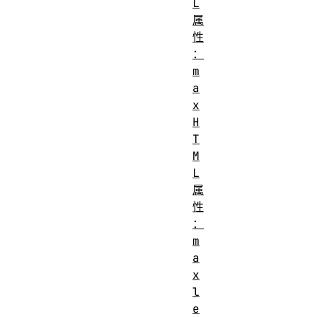
L
属
性
：
m
a
x
H
T
M
L
属
性
：
m
a
x
l
e