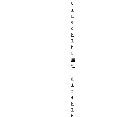
u
i
r
e
d
H
T
M
L
属
性
：
s
i
z
e
H
T
M