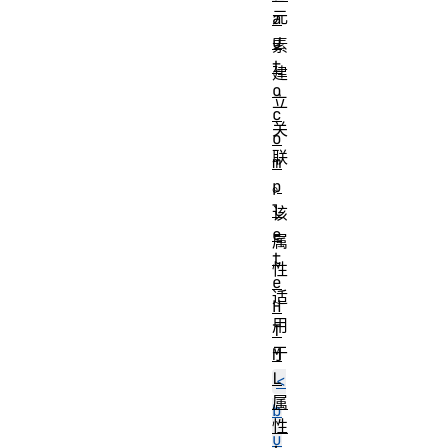
元
a
u
素
t
建
o
立
c
关
o
联
m
。
p
l
该
e
属
t
性
e
适
H
用
T
于
M
L
<
属
b
性
u