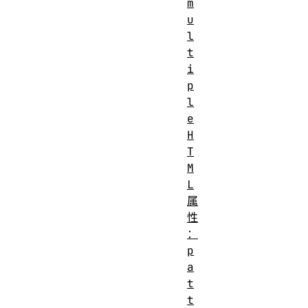
m
u
l
t
i
p
l
e
H
T
M
L
属
性
：
p
a
t
t