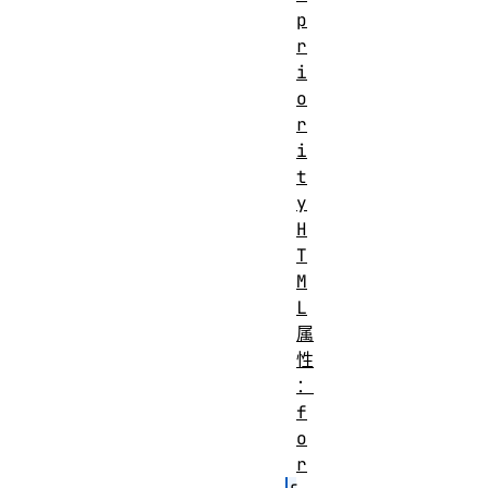
p
r
i
o
r
i
t
y
H
T
M
L
属
性
：
f
o
r