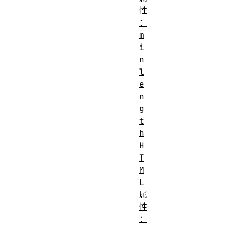
性
：
m
i
n
l
e
n
g
t
h
H
T
M
L
属
性
：