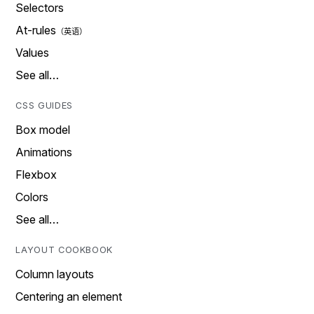
Selectors
At-rules
Values
See all…
CSS GUIDES
Box model
Animations
Flexbox
Colors
See all…
LAYOUT COOKBOOK
Column layouts
Centering an element