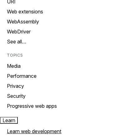
URI
Web extensions
WebAssembly
WebDriver
See all…
TOPICS
Media
Performance
Privacy
Security
Progressive web apps
Learn
Learn web development