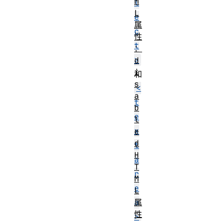
M
l
L
e
属
c
性
t
：
>
d
i
和
s
<
a
t
b
e
l
x
e
d
t
H
a
T
r
M
e
L
a
属
性
>