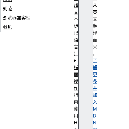
超
从
规范
文
英
浏览器兼容性
本
文
标
翻
参见
记
译
语
而
言
来
）
。
了
指
解
南
更
操
多
作
并
指
加
南
入
使
M
用
D
H
N