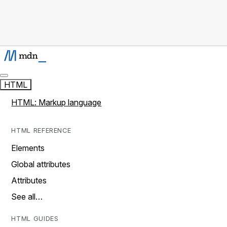
HTML
HTML: Markup language
HTML REFERENCE
Elements
Global attributes
Attributes
See all…
HTML GUIDES