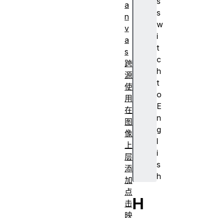
s
a
s
n
w
v
i
a
t
s
c
跨
h
源
t
使
o
用
E
在
n
图
g
像
l
上
i
层
s
添
h
加
点
H
击
映