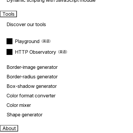
Dynamic scripting with JavaScript module
Tools
Discover our tools
Playground
HTTP Observatory
Border-image generator
Border-radius generator
Box-shadow generator
Color format converter
Color mixer
Shape generator
About