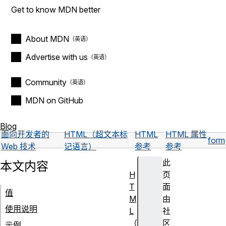
Get to know MDN better
About MDN
Advertise with us
Community
MDN on GitHub
Blog
面向开发者的
HTML（超文本标
HTML
HTML 属性
form
Web 技术
记语言）
参考
参考
此
本文内容
H
页
T
面
值
M
由
使用说明
L
社
（
区
示例