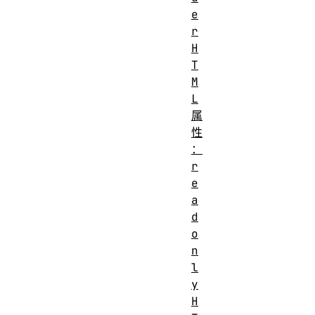
e
r
H
T
M
L
属
性
：
r
e
a
d
o
n
l
y
H