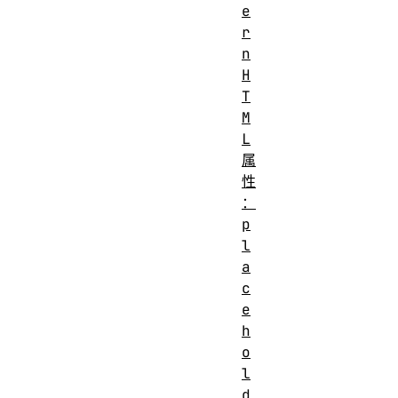
e
r
n
H
T
M
L
属
性
：
p
l
a
c
e
h
o
l
d