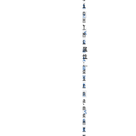
i
t
n
>
H
、
T
<
M
o
L
属
u
性
t
：
p
d
u
i
t
r
n
>
a
、
m
<
e
s
H
e
T