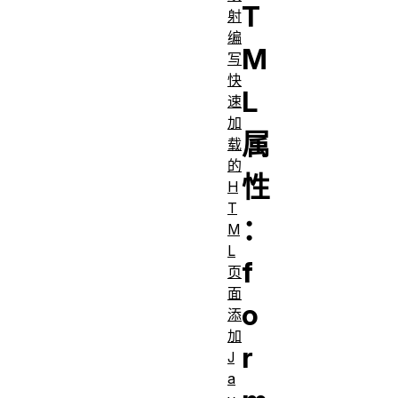
T
射
编
M
写
快
L
速
加
属
载
的
性
H
T
：
M
L
f
页
面
o
添
加
r
J
a