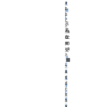
a
T
b
M
b
L
r
元
>
素
<a
cr
在
on
其
ym
父
>
<
c
<
o
a
d
l
d
g
r
r
e
o
s
u
s