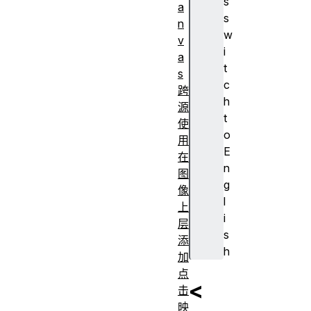
s
a
s
n
w
v
i
a
t
s
c
跨
h
源
t
使
o
用
E
在
n
图
g
像
l
上
i
层
s
添
h
加
点
<
击
映