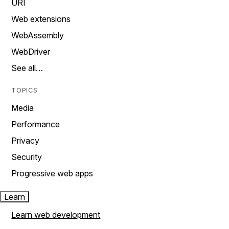
URI
Web extensions
WebAssembly
WebDriver
See all…
TOPICS
Media
Performance
Privacy
Security
Progressive web apps
Learn
Learn web development