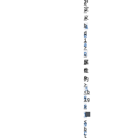
有
e
定
>
义
<
b
s
d
p
i
a
>
n
<
属
b
d
性
o
的
>
<
<b
c
ig
o
>
l
<
g
b
r
l