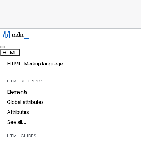
HTML
HTML: Markup language
HTML REFERENCE
Elements
Global attributes
Attributes
See all…
HTML GUIDES