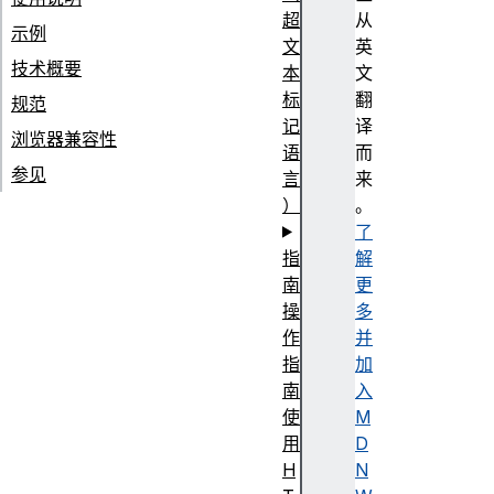
超
从
示例
文
英
技术概要
本
文
标
翻
规范
记
译
浏览器兼容性
语
而
参见
言
来
）
。
了
指
解
南
更
操
多
作
并
指
加
南
入
使
M
用
D
H
N