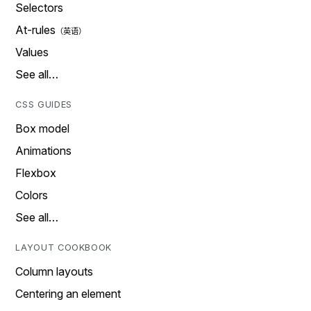
Selectors
At-rules
Values
See all…
CSS GUIDES
Box model
Animations
Flexbox
Colors
See all…
LAYOUT COOKBOOK
Column layouts
Centering an element