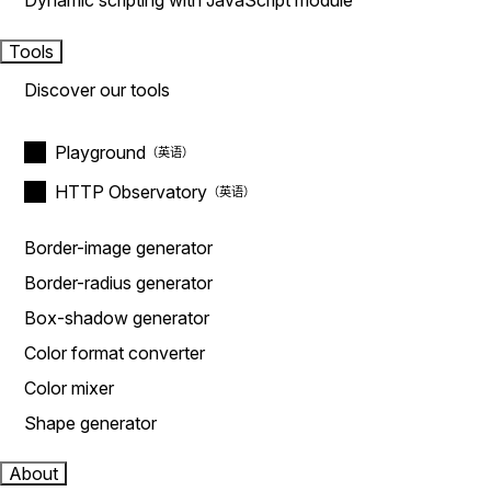
Dynamic scripting with JavaScript module
Tools
Discover our tools
Playground
HTTP Observatory
Border-image generator
Border-radius generator
Box-shadow generator
Color format converter
Color mixer
Shape generator
About