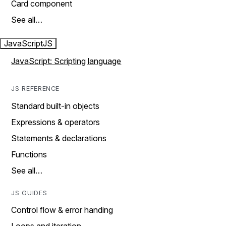
Card component
See all…
JavaScript
JS
JavaScript: Scripting language
JS REFERENCE
Standard built-in objects
Expressions & operators
Statements & declarations
Functions
See all…
JS GUIDES
Control flow & error handing