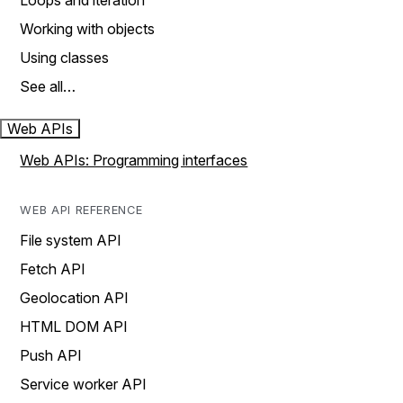
Loops and iteration
Working with objects
Using classes
See all…
Web APIs
Web APIs: Programming interfaces
WEB API REFERENCE
File system API
Fetch API
Geolocation API
HTML DOM API
Push API
Service worker API