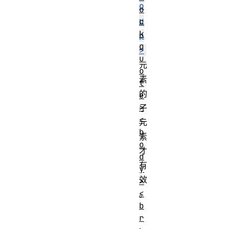
o
o
u
c
k
p
q
>
u
元
o
素
t
的
e
>
子
<
元
b
素
o
才
d
有
y
效
>
<
。
b
r