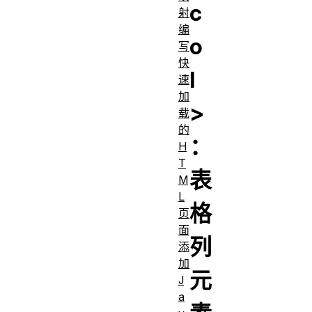
c
射
编
o
写
快
l
速
加
>
载
的
：
H
T
表
M
L
格
页
面
列
添
加
元
J
a