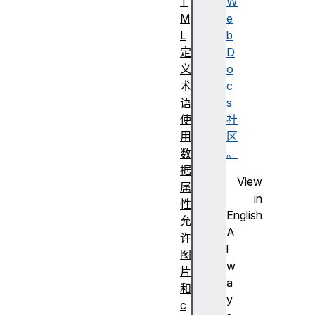
T
W
M
e
L
b
定
D
义
o
术
c
语
s
使
社
用
区
数
。
据
View
属
in
性
English
允
A
许
l
图
w
片
a
和
y
c