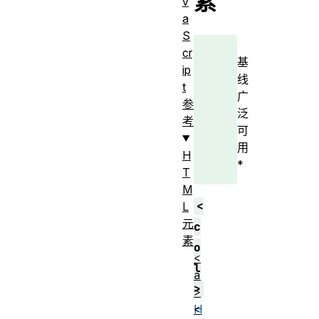
素
v
a
S
cr
基
ip
线
t
广
参
泛
考
可
用
H
*
T
M
<
L
元
c
素
o
<
l
a
>
>
<
H