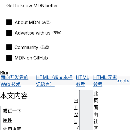
Get to know MDN better
About MDN
Advertise with us
Community
MDN on GitHub
Blog
面向开发者的
HTML（超文本标
HTML
HTML 元素
<col>
Web 技术
记语言）
参考
参考
此
本文内容
H
页
T
面
尝试一下
M
由
属性
L
社
（
区
使用说明