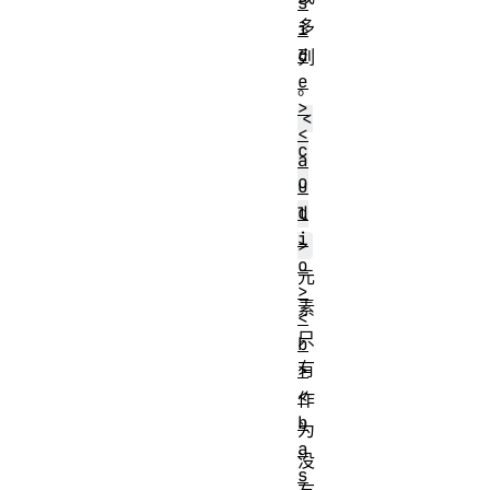
s
多
i
d
列
e
。
>
<
<
c
a
o
u
d
l
i
>
o
元
>
素
<
只
b
有
>
<
作
b
为
a
没
s