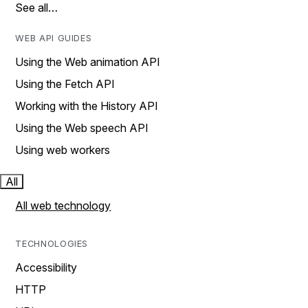
See all…
WEB API GUIDES
Using the Web animation API
Using the Fetch API
Working with the History API
Using the Web speech API
Using web workers
All
All web technology
TECHNOLOGIES
Accessibility
HTTP