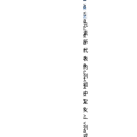
>
p
<
>
a
元
r
素
e
所
a
>
代
<
表
a
的
r
列
t
组
i
中
c
l
定
e
义
>
一
<
列
a
或