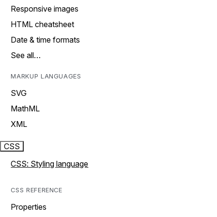
Responsive images
HTML cheatsheet
Date & time formats
See all…
MARKUP LANGUAGES
SVG
MathML
XML
CSS
CSS: Styling language
CSS REFERENCE
Properties