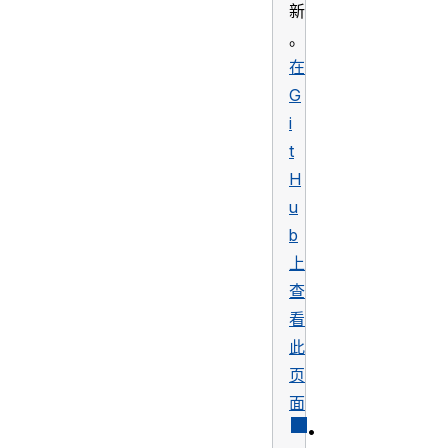
新
。
在
G
i
t
H
u
b
上
查
看
此
页
面
•