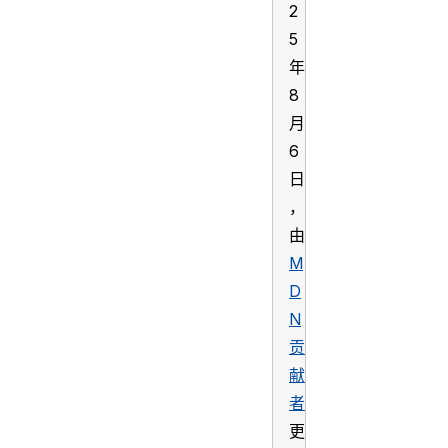
2
5
年
8
月
6
日
，
由
M
D
N
贡
献
者
更