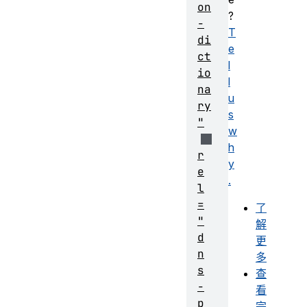
on
?
-
T
di
e
ct
l
io
l
na
u
ry
s
"
w
h
r
y
e
.
l
=
了
"
解
d
更
n
多
s
查
-
看
p
完