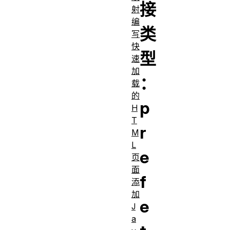
接
射
编
类
写
快
型
速
加
：
载
的
p
H
T
r
M
L
e
页
面
f
添
加
e
J
a