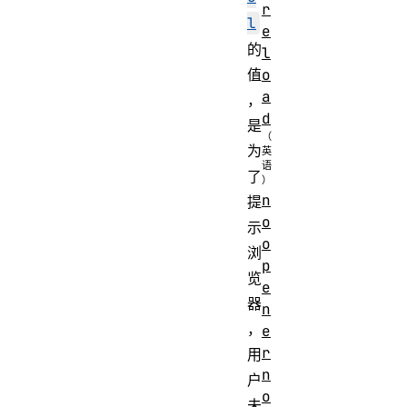
r
l
e
的
l
o
值
a
，
d
是
为
了
n
提
o
示
o
浏
p
览
e
器
n
，
e
r
用
n
户
o
未