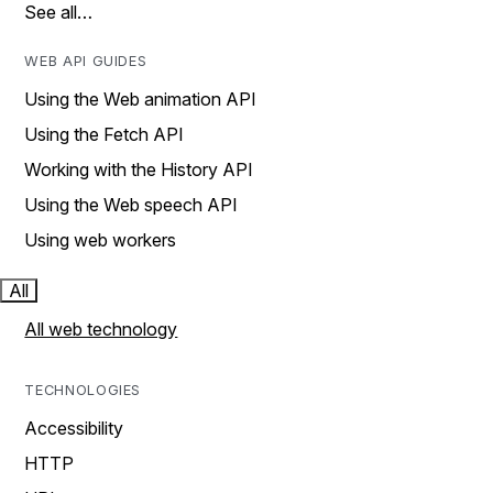
See all…
WEB API GUIDES
Using the Web animation API
Using the Fetch API
Working with the History API
Using the Web speech API
Using web workers
All
All web technology
TECHNOLOGIES
Accessibility
HTTP