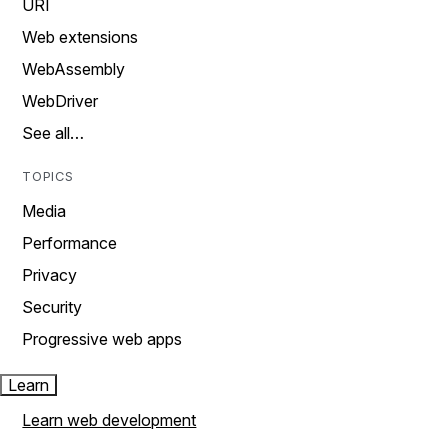
URI
Web extensions
WebAssembly
WebDriver
See all…
TOPICS
Media
Performance
Privacy
Security
Progressive web apps
Learn
Learn web development