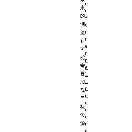
r
来
e
的
f
浏
e
r
览
r
有
e
可
r
能
r
需
e
要
l
=
加
p
载
r
目
e
标
c
资
o
源
n
n
，