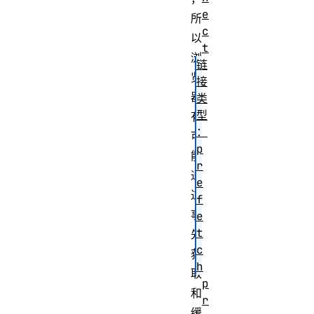
e
所
c
以
t
浏
链
览
接
器
类
型
有
：
可
p
能
r
通
e
过
f
事
e
t
先
c
获
h
取
p
和
r
缓