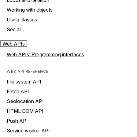
Loops and iteration
Working with objects
Using classes
See all…
Web APIs
Web APIs: Programming interfaces
WEB API REFERENCE
File system API
Fetch API
Geolocation API
HTML DOM API
Push API
Service worker API