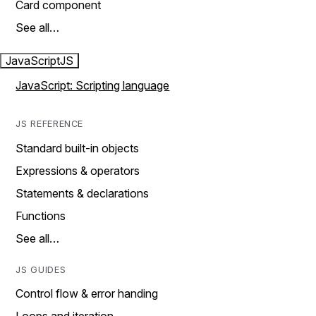
Card component
See all…
JavaScript
JS
JavaScript: Scripting language
JS REFERENCE
Standard built-in objects
Expressions & operators
Statements & declarations
Functions
See all…
JS GUIDES
Control flow & error handing