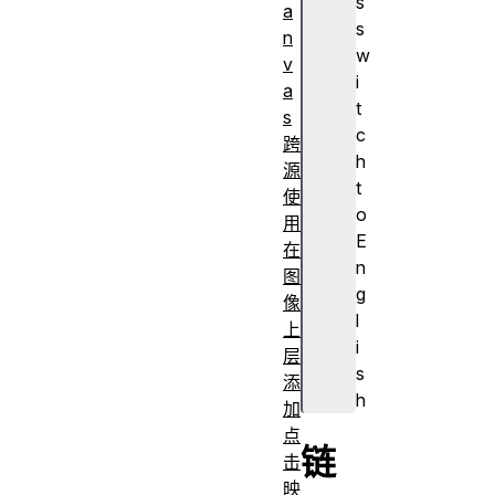
s
a
s
n
w
v
i
a
t
s
c
跨
h
源
t
使
o
用
E
在
n
图
g
像
l
上
i
层
s
添
h
加
点
链
击
映