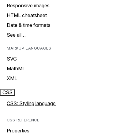
Responsive images
HTML cheatsheet
Date & time formats
See all…
MARKUP LANGUAGES
SVG
MathML
XML
CSS
CSS: Styling language
CSS REFERENCE
Properties