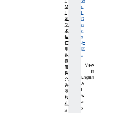
T
W
M
e
L
b
定
D
义
o
术
c
语
s
使
社
用
区
数
。
据
View
属
in
性
English
允
A
许
l
图
w
片
a
和
y
c