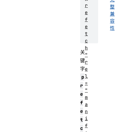
r
整
e
兼
f
容
e
性
t
c
h
关
"
键
r
字
e
l
p
=
r
"
e
m
f
a
e
n
i
t
f
c