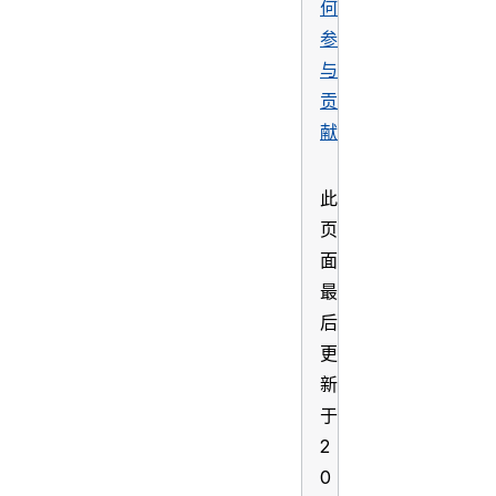
何
参
与
贡
献
此
页
面
最
后
更
新
于
2
0