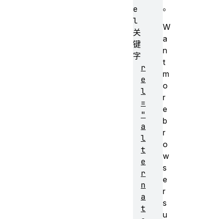
。
e
l
W
关
a
键
n
字
t
r
m
e
o
l
r
=
e
"
b
a
r
l
o
t
w
e
s
r
e
n
r
a
s
t
u