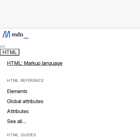
HTML
HTML: Markup language
HTML REFERENCE
Elements
Global attributes
Attributes
See all…
HTML GUIDES