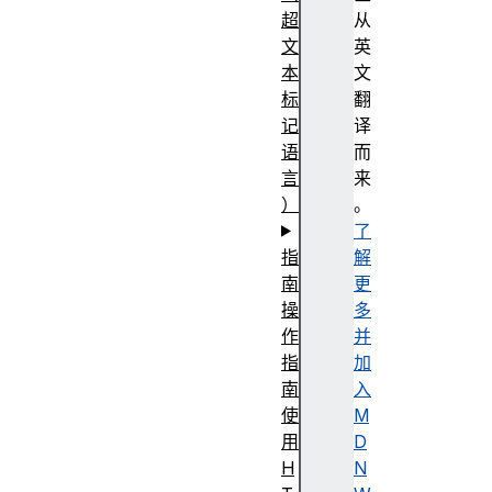
超
从
文
英
本
文
标
翻
记
译
语
而
言
来
）
。
了
指
解
南
更
操
多
作
并
指
加
南
入
使
M
用
D
H
N