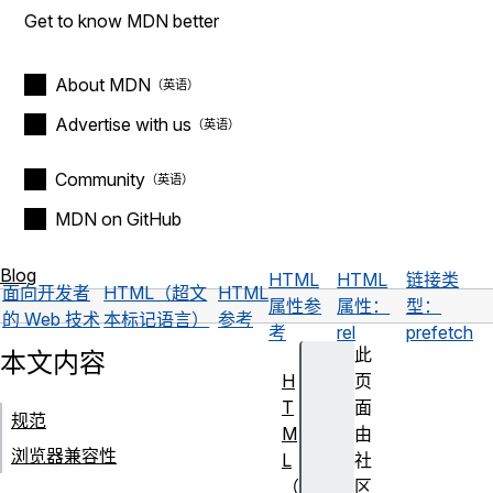
Get to know MDN better
About MDN
Advertise with us
Community
MDN on GitHub
Blog
HTML
HTML
链接类
面向开发者
HTML（超文
HTML
属性参
属性：
型：
的 Web 技术
本标记语言）
参考
考
rel
prefetch
此
本文内容
H
页
T
面
规范
M
由
浏览器兼容性
L
社
（
区