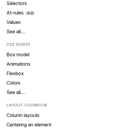
Selectors
At-rules
Values
See all…
CSS GUIDES
Box model
Animations
Flexbox
Colors
See all…
LAYOUT COOKBOOK
Column layouts
Centering an element