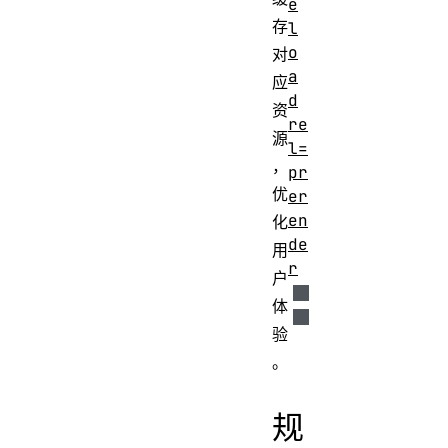
e
存
l
o
对
a
应
d
资
re
源
l=
，
pr
优
er
en
化
de
用
r
户
体
验
。
规