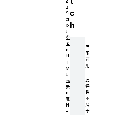
t
v
a
c
S
cr
h
ip
t
参
考
有
限
H
可
T
用
M
L
此
元
特
素
性
不
属
属
性
于