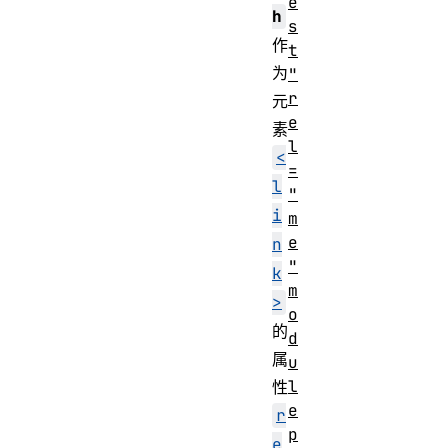
e
h
s
作
t
为
"
r
元
e
素
l
<
=
l
"
i
m
e
n
"
k
m
>
o
的
d
属
u
l
性
e
r
p
e