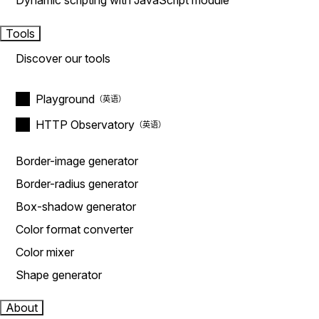
Dynamic scripting with JavaScript module
Tools
Discover our tools
Playground
HTTP Observatory
Border-image generator
Border-radius generator
Box-shadow generator
Color format converter
Color mixer
Shape generator
About