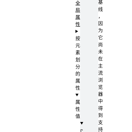
基
全
线
局
，
属
因
性
为
它
按
尚
元
未
素
在
划
主
分
流
的
浏
属
览
性
器
中
属
得
性
到
值
支
持
r