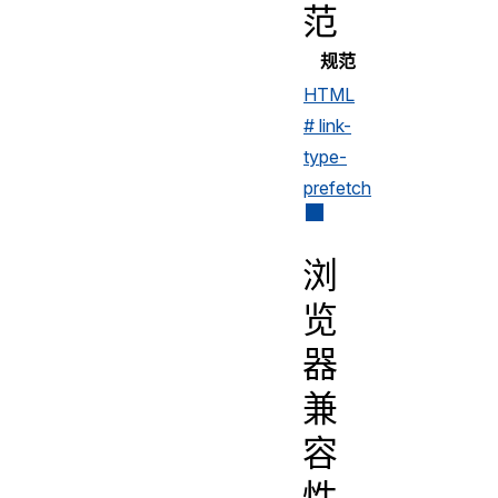
范
规范
HTML
# link-
type-
prefetch
浏
览
器
兼
容
性