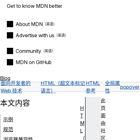
Get to know MDN better
About MDN
Advertise with us
Community
MDN on GitHub
Blog
面向开发者的
HTML（超文本标记
HTML
全局属
popover
Web 技术
语言）
参考
性
此
本文内容
H
页
T
面
示例
M
由
规范
L
社
（
区
浏览器兼容性