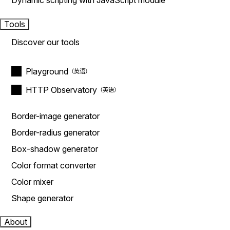
Dynamic scripting with JavaScript module
Tools
Discover our tools
Playground
HTTP Observatory
Border-image generator
Border-radius generator
Box-shadow generator
Color format converter
Color mixer
Shape generator
About