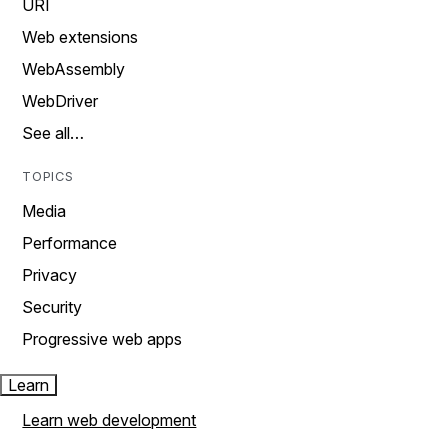
URI
Web extensions
WebAssembly
WebDriver
See all…
TOPICS
Media
Performance
Privacy
Security
Progressive web apps
Learn
Learn web development