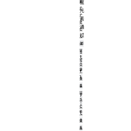
o
框
r
元
r
素
e
通
c
过
t
a
d
u
i
t
s
o
p
f
l
o
c
a
u
y
s
:
c
n
l
o
a
s
n