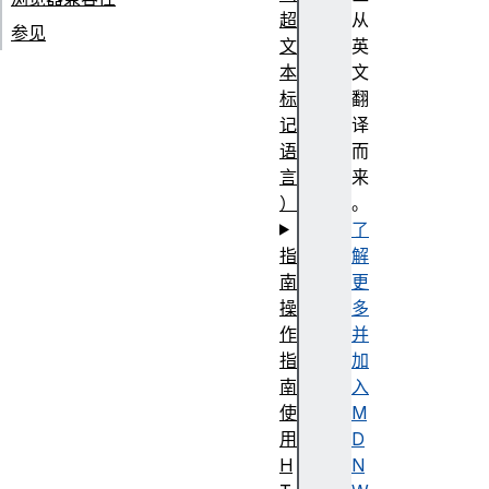
超
从
参见
文
英
本
文
标
翻
记
译
语
而
言
来
）
。
了
指
解
南
更
操
多
作
并
指
加
南
入
使
M
用
D
H
N