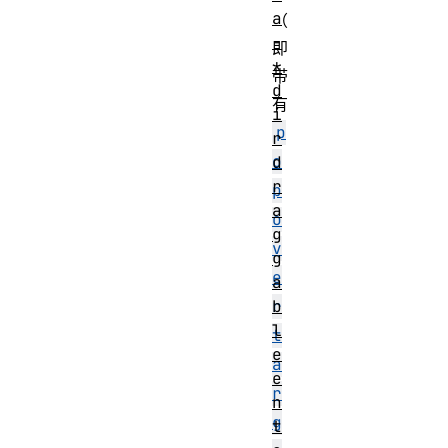
a
（
-
即
*
带
d
有
i
p
r
o
d
r
p
a
o
g
v
g
e
a
b
r
l
t
e
a
e
r
n
g
t