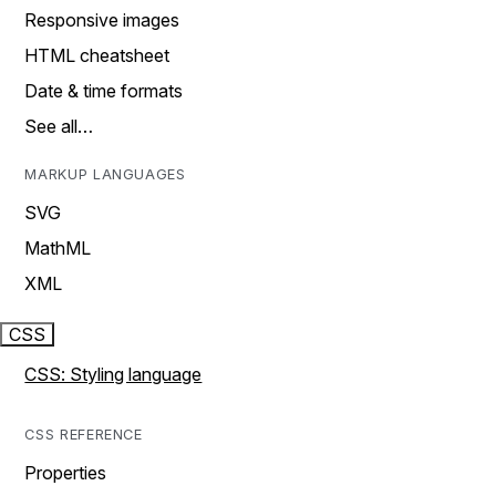
Responsive images
HTML cheatsheet
Date & time formats
See all…
MARKUP LANGUAGES
SVG
MathML
XML
CSS
CSS: Styling language
CSS REFERENCE
Properties