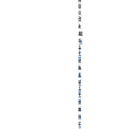
n
m
"
o
>
d
）
e
i
或
s
H
i
T
t
M
e
L
m
i
E
d
l
i
e
t
m
e
e
m
p
n
r
t