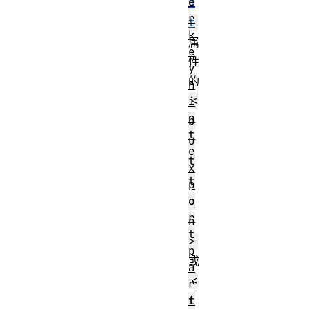
e
e
r
t
k
属
e
性
y
的
h
<
i
n
b
t
u
e
t
x
t
p
o
o
r
n
t
>
p
或
a
<
r
t
i