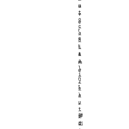
u
o
t
v
o
e
c
r
a
e
p
l
i
t
e
a
m
l
e
i
n
z
t
e
）
a
u
。
t
弹
o
c
出