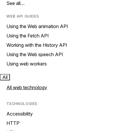
See all…
WEB API GUIDES
Using the Web animation API
Using the Fetch API
Working with the History API
Using the Web speech API
Using web workers
All
All web technology
TECHNOLOGIES
Accessibility
HTTP