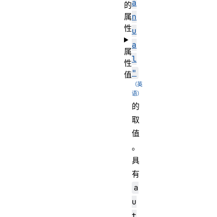
a
的
属
n
性
u
a
属
l
性
"
值
的
取
值
。
具
有
a
u
t