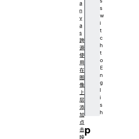
s
a
s
n
w
v
i
a
t
s
c
跨
h
源
t
使
o
用
E
在
n
图
g
像
l
上
i
层
s
添
h
加
点
p
击
映