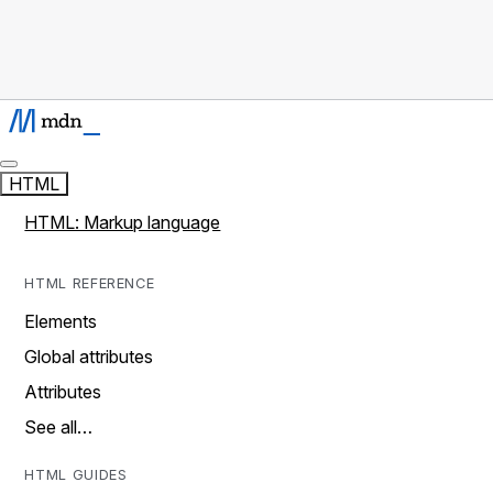
HTML
HTML: Markup language
HTML REFERENCE
Elements
Global attributes
Attributes
See all…
HTML GUIDES