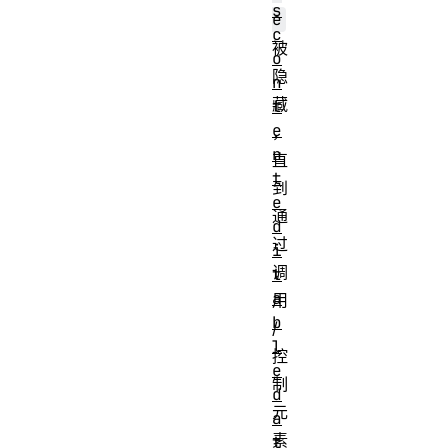
s
e
c
被
o
隐
n
藏
t
e
，
n
直
t
到
e
通
d
过
i
调
t
a
用
b
/
l
控
e
制
d
元
a
素
t