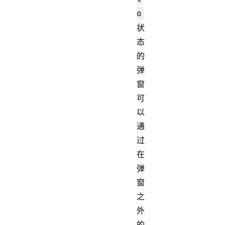
o
状
态
的
弹
窗
可
以
通
过
在
弹
窗
之
外
的