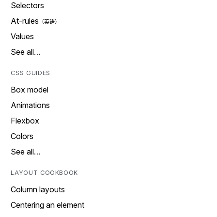
Selectors
At-rules
Values
See all…
CSS GUIDES
Box model
Animations
Flexbox
Colors
See all…
LAYOUT COOKBOOK
Column layouts
Centering an element