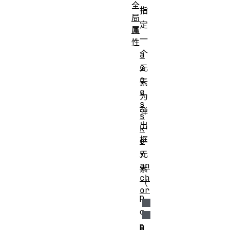
全
指
局
定
属
一
性
个
a
c
元
c
素
e
为
s
弹
s
出
k
框
e
y
元
an
素
ch
（
or
p
o
p
a