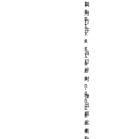
t
调
e
用
m
打
t
开
y
。
p
e
当
l
打
a
n
开
g
时
n
，
o
弹
n
出
c
框
e
p
元
a
素
r