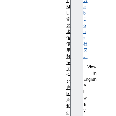
T
W
M
e
L
b
定
D
义
o
术
c
语
s
使
社
用
区
数
。
据
View
属
in
性
English
允
A
许
l
图
w
片
a
和
y
c