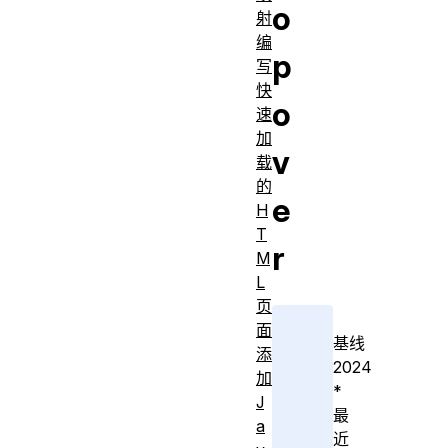
o
射
编
p
写
快
o
速
加
v
载
的
e
H
T
r
M
L
页
面
基线
添
2024
加
*
J
最
a
近