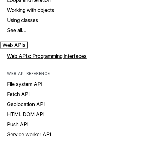
Loops and iteration
Working with objects
Using classes
See all…
Web APIs
Web APIs: Programming interfaces
WEB API REFERENCE
File system API
Fetch API
Geolocation API
HTML DOM API
Push API
Service worker API