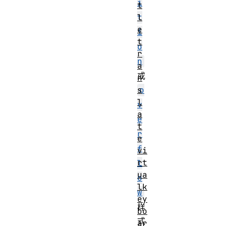
i
t
l
t
e
i
t
o
r
n
a
或
n
s
o
l
v
a
e
t
r
e
f
vi
rt
l
ua
o
lk
w
ey
样
bo
式
ar