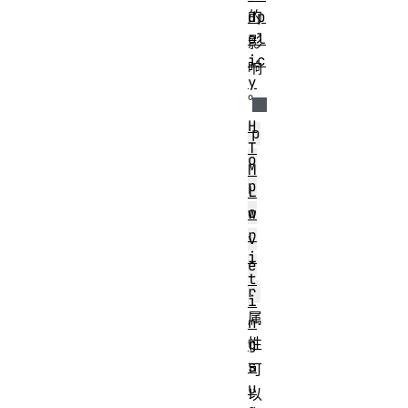
dp
的
ol
影
ic
响
y
。
H
p
T
o
M
p
L
o
w
r
v
i
e
t
r
i
属
n
性
g
s
可
u
以