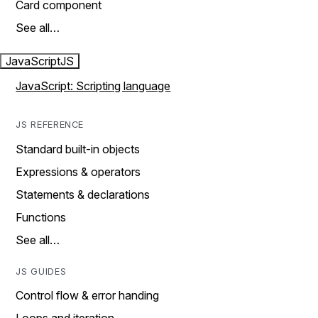
Card component
See all…
JavaScript
JS
JavaScript: Scripting language
JS REFERENCE
Standard built-in objects
Expressions & operators
Statements & declarations
Functions
See all…
JS GUIDES
Control flow & error handing