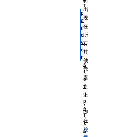
将
t
出
p
现
o
在
p
o
所
v
有
e
其
r
他
s
元
l
素
o
t
之
s
上
p
，
e
即
l
在
l
顶
c