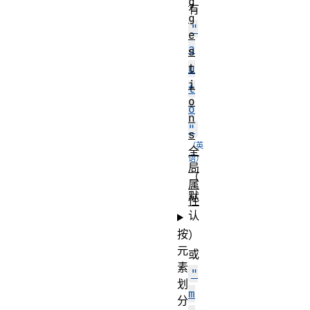
g
有
g
"
e
a
s
t
u
i
t
o
o
n
"
s
全
局
（
属
默
性
认
按
）
元
或
素
"
划
m
分