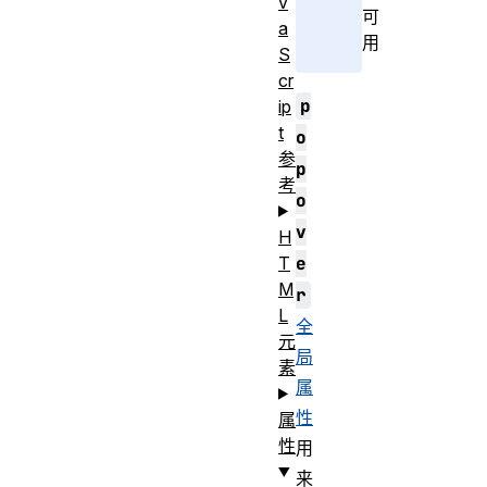
v
可
a
用
S
cr
p
ip
t
o
参
p
考
o
v
H
T
e
M
r
L
全
元
局
素
属
性
属
性
用
来