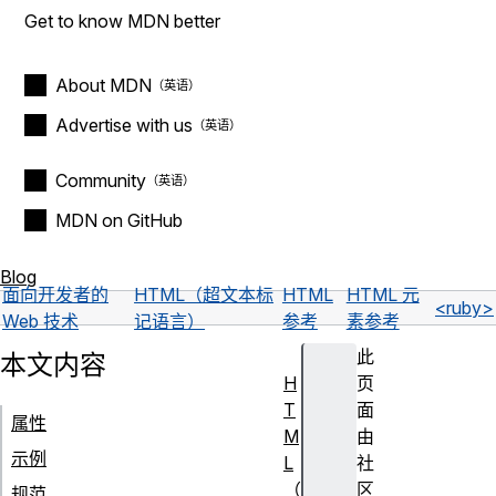
Get to know MDN better
About MDN
Advertise with us
Community
MDN on GitHub
Blog
面向开发者的
HTML（超文本标
HTML
HTML 元
<ruby>
Web 技术
记语言）
参考
素参考
此
本文内容
H
页
T
面
属性
M
由
示例
L
社
（
区
规范