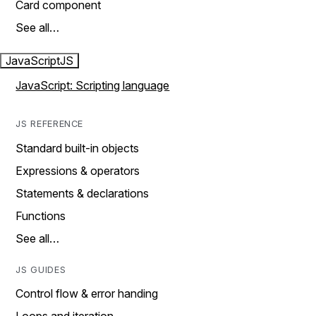
Card component
See all…
JavaScript
JS
JavaScript: Scripting language
JS REFERENCE
Standard built-in objects
Expressions & operators
Statements & declarations
Functions
See all…
JS GUIDES
Control flow & error handing