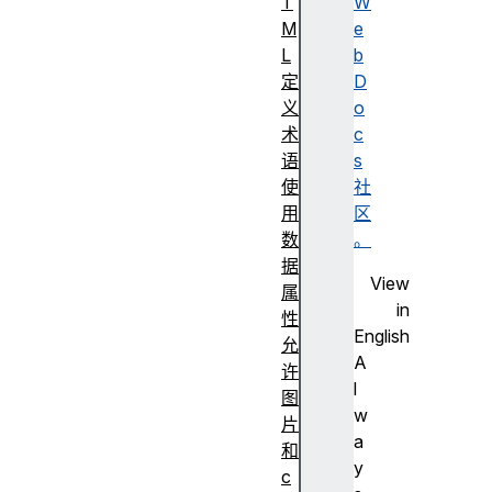
T
W
M
e
L
b
定
D
义
o
术
c
语
s
使
社
用
区
数
。
据
View
属
in
性
English
允
A
许
l
图
w
片
a
和
y
c