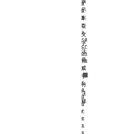
展
a
示
b
b
东
r
亚
>
文
<a
字
cr
注
on
音
ym
>
或
字
<
符
a
注
d
释
d
。
r
e
流式内容
,
短语
s
内容
内容
, palpable
s