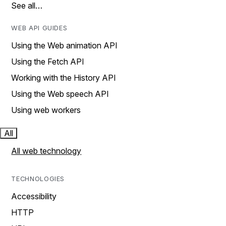
See all…
WEB API GUIDES
Using the Web animation API
Using the Fetch API
Working with the History API
Using the Web speech API
Using web workers
All
All web technology
TECHNOLOGIES
Accessibility
HTTP