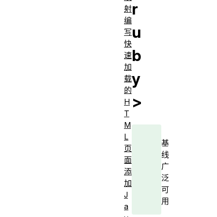
r
射
编
u
写
快
b
速
加
y
载
的
>
H
T
M
L
基
页
线
面
广
添
泛
加
可
J
用
a