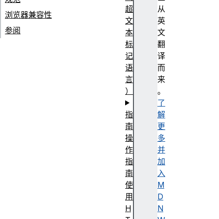
超
从
浏览器兼容性
文
英
参阅
本
文
标
翻
记
译
语
而
言
来
）
。
了
指
解
南
更
操
多
作
并
指
加
南
入
使
M
用
D
H
N