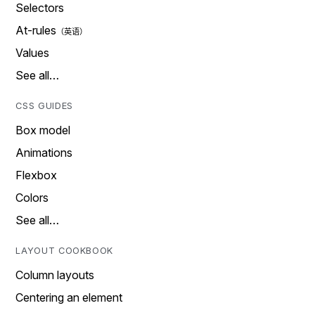
Selectors
At-rules
Values
See all…
CSS GUIDES
Box model
Animations
Flexbox
Colors
See all…
LAYOUT COOKBOOK
Column layouts
Centering an element