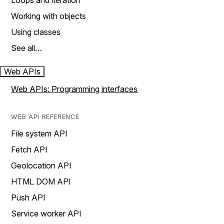
Loops and iteration
Working with objects
Using classes
See all…
Web APIs
Web APIs: Programming interfaces
WEB API REFERENCE
File system API
Fetch API
Geolocation API
HTML DOM API
Push API
Service worker API