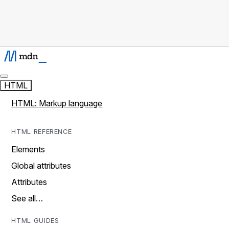
HTML
HTML: Markup language
HTML REFERENCE
Elements
Global attributes
Attributes
See all…
HTML GUIDES