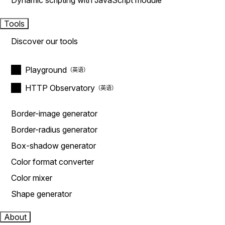
Dynamic scripting with JavaScript module
Tools
Discover our tools
Playground
HTTP Observatory
Border-image generator
Border-radius generator
Box-shadow generator
Color format converter
Color mixer
Shape generator
About