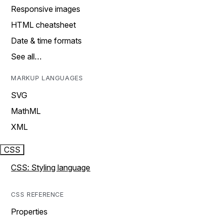
Responsive images
HTML cheatsheet
Date & time formats
See all…
MARKUP LANGUAGES
SVG
MathML
XML
CSS
CSS: Styling language
CSS REFERENCE
Properties