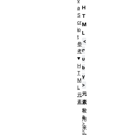
v
H
a
S
T
cr
M
ip
L
t
<
参
r
考
u
H
b
T
y
M
>
L
元
元
素
素
<
被
a
用
>
来
<