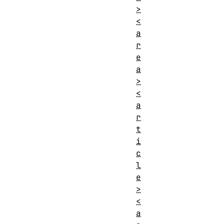
范畴
>
content.
<
允许
短语内容
a
内容
r
不允许，开始标
e
标签
签和结束标签都
a
省略
>
不能省略。
<
允许
a
的父
r
See prose
级元
t
素
i
c
DOM
HTMLElement
l
接口
e
>
<
a