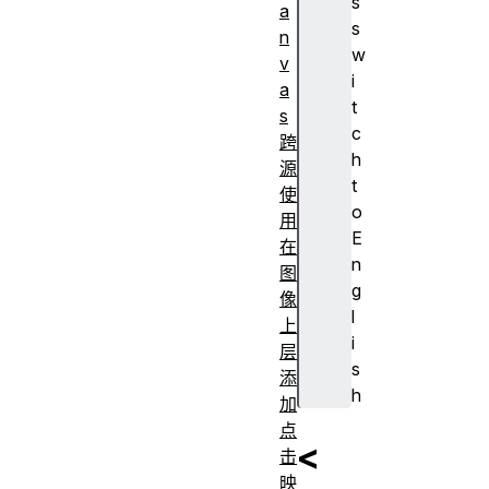
s
a
s
n
w
v
i
a
t
s
c
跨
h
源
t
使
o
用
E
在
n
图
g
像
l
上
i
层
s
添
h
加
点
<
击
映