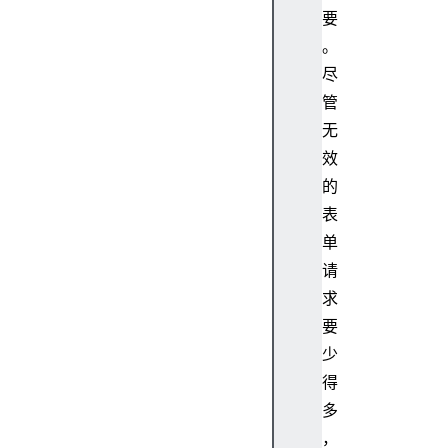
要
。
尽
管
无
效
的
表
单
请
求
要
少
得
多
，