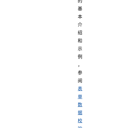
的
基
本
介
绍
和
示
例
，
参
阅
表
单
数
据
校