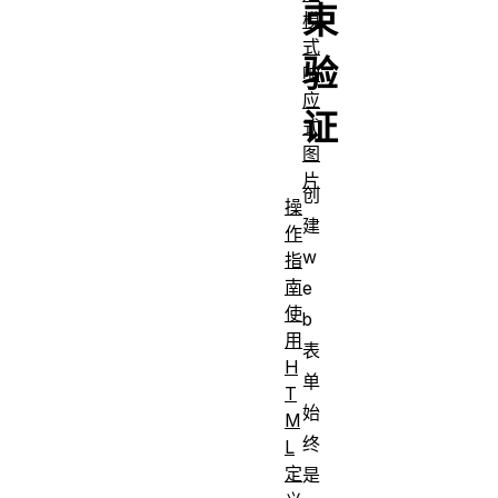
束
模
式
验
响
应
证
式
图
片
创
操
建
作
w
指
南
e
使
b
用
表
H
单
T
始
M
终
L
定
是