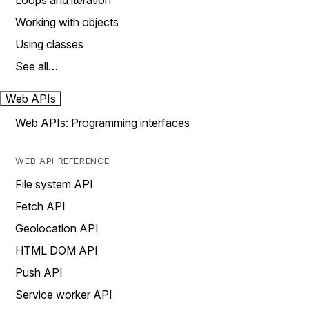
Loops and iteration
Working with objects
Using classes
See all…
Web APIs
Web APIs: Programming interfaces
WEB API REFERENCE
File system API
Fetch API
Geolocation API
HTML DOM API
Push API
Service worker API