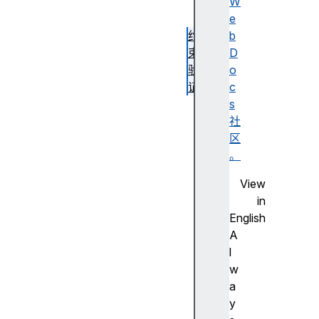
注
W
释
e
约
b
束
D
验
o
证
c
内
s
容
社
分
区
类
。
H
View
T
in
M
English
L
A
中
l
使
w
用
a
的
y
日