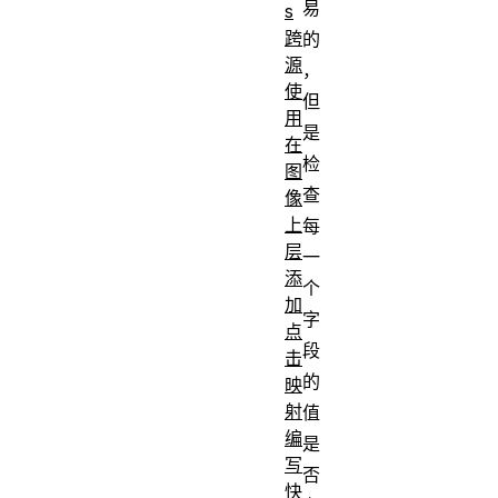
易
s
跨
的
源
，
使
但
用
是
在
检
图
查
像
上
每
层
一
添
个
加
字
点
段
击
的
映
射
值
编
是
写
否
快