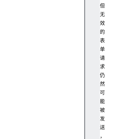
但
无
效
的
表
单
请
求
仍
然
可
能
被
发
送
，