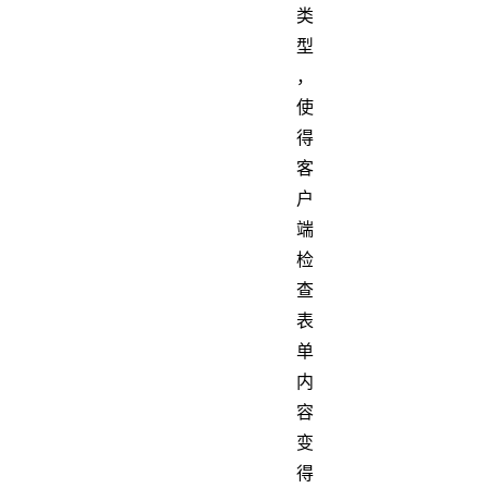
类
型
，
使
得
客
户
端
检
查
表
单
内
容
变
得