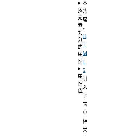
人
按
头
元
痛
素
。
划
H
分
T
的
M
属
性
L
5
属
引
性
入
值
了
表
单
相
关