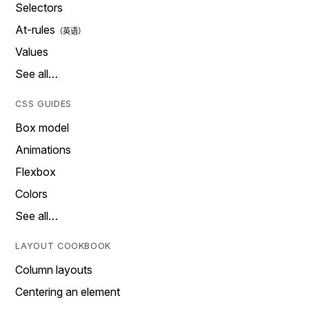
Selectors
At-rules
Values
See all…
CSS GUIDES
Box model
Animations
Flexbox
Colors
See all…
LAYOUT COOKBOOK
Column layouts
Centering an element