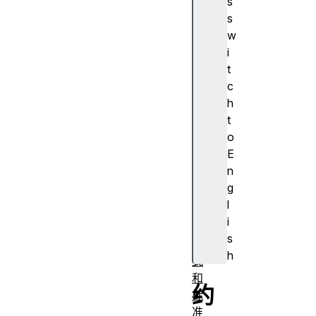
s
期
s
与
w
时
i
间
t
格
c
式
h
微
t
数
o
据
E
微
n
格
g
式
l
怪
i
异
s
模
h
式
和
约
标
准