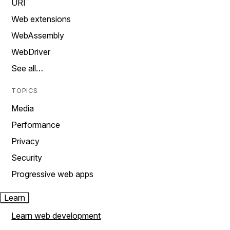
URI
Web extensions
WebAssembly
WebDriver
See all…
TOPICS
Media
Performance
Privacy
Security
Progressive web apps
Learn
Learn web development