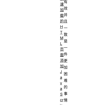
有
速
效
加
并
载
的
且
H
一
T
致
M
是
L
一
页
件
面
添
更
加
加
J
困
a
难
v
的
a
事
S
cr
情