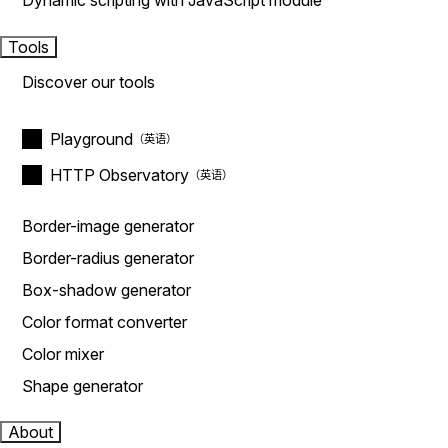
Dynamic scripting with JavaScript module
Tools
Discover our tools
Playground
HTTP Observatory
Border-image generator
Border-radius generator
Box-shadow generator
Color format converter
Color mixer
Shape generator
About