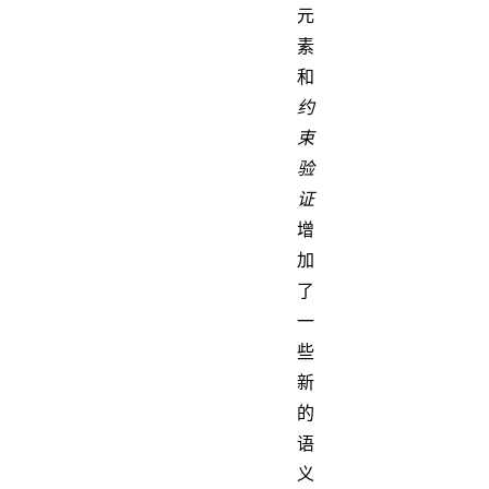
元
素
和
约
束
验
证
增
加
了
一
些
新
的
语
义