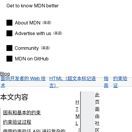
Get to know MDN better
About MDN
Advertise with us
Community
MDN on GitHub
Blog
面向开发者的 Web 技
HTML（超文本标记语
指
约束验
术
言）
南
证
此
本文内容
H
页
T
面
固有和基本的约束
M
由
约束验证过程
L
社
（
区
使用约束验证 API 进行复杂的