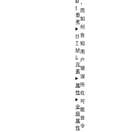
ip
，
t
而
参
如
考
何
告
H
T
知
M
用
L
户
元
错
素
误
所
属
性
在
可
全
能
局
会
属
令
性