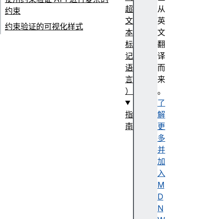
超
从
约束
文
英
约束验证的可视化样式
本
文
标
翻
记
译
语
而
言
来
）
。
了
指
解
南
更
H
多
T
并
M
加
L
入
速
M
查
D
表
N