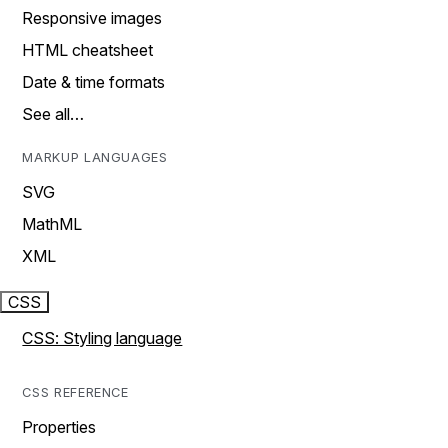
Responsive images
HTML cheatsheet
Date & time formats
See all…
MARKUP LANGUAGES
SVG
MathML
XML
CSS
CSS: Styling language
CSS REFERENCE
Properties