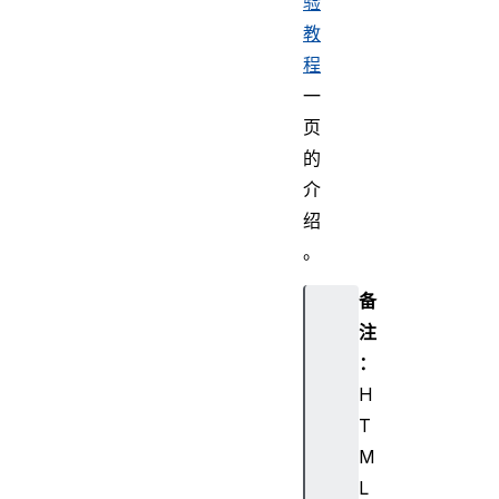
验
教
程
一
页
的
介
绍
。
备
注
：
H
T
M
L