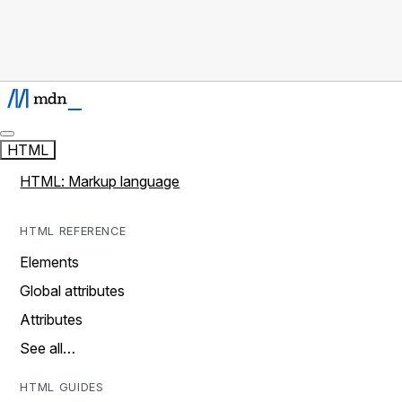
HTML
HTML: Markup language
HTML REFERENCE
Elements
Global attributes
Attributes
See all…
HTML GUIDES