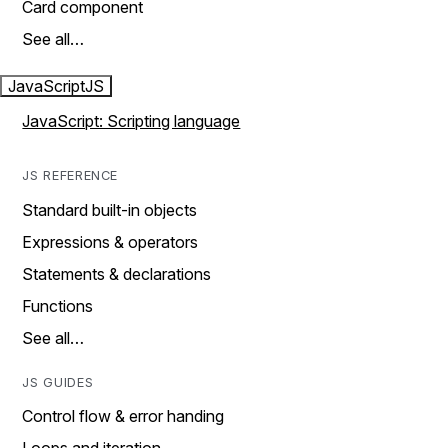
Card component
See all…
JavaScript
JS
JavaScript: Scripting language
JS REFERENCE
Standard built-in objects
Expressions & operators
Statements & declarations
Functions
See all…
JS GUIDES
Control flow & error handing