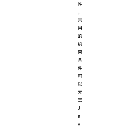
性
，
常
用
的
约
束
条
件
可
以
无
需
J
a
v