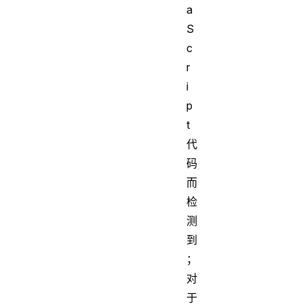
a
S
c
r
i
p
t
代
码
而
检
测
到
；
对
于