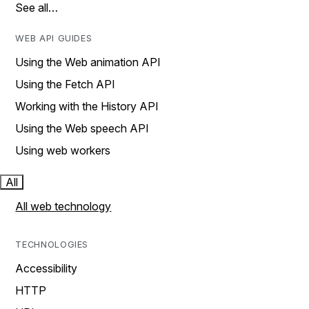
See all…
WEB API GUIDES
Using the Web animation API
Using the Fetch API
Working with the History API
Using the Web speech API
Using web workers
All
All web technology
TECHNOLOGIES
Accessibility
HTTP