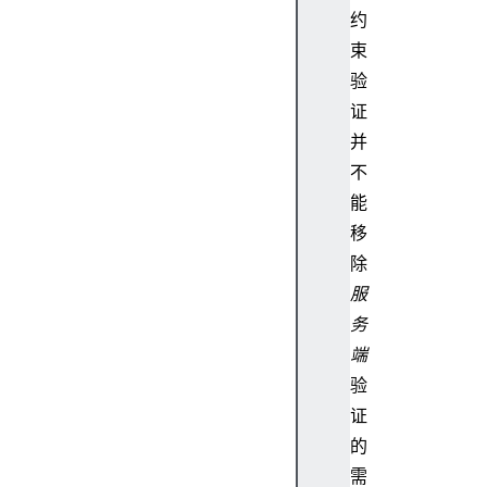
约
束
验
证
并
不
能
移
除
服
务
端
验
证
的
需