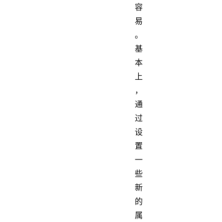
容
易
。
基
本
上
，
通
过
设
置
一
些
新
的
属