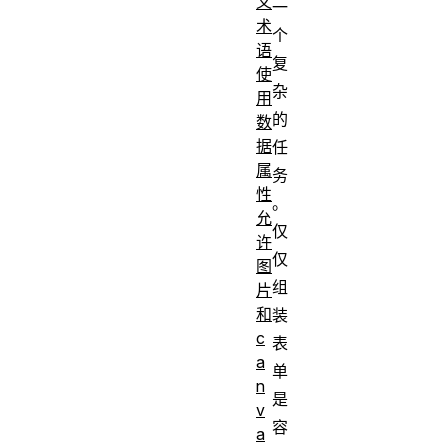
义
一
术
个
语
复
使
杂
用
的
数
据
任
属
务
性
。
允
仅
许
仅
图
组
片
和
装
c
表
a
单
n
是
v
容
a