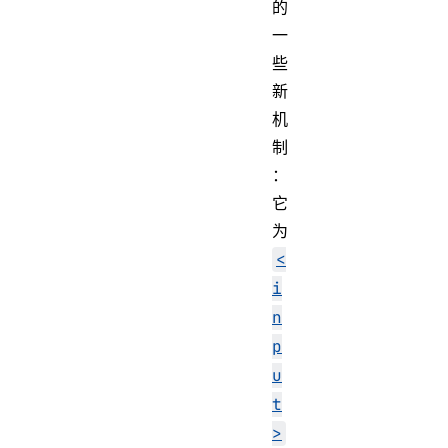
的
一
些
新
机
制
：
它
为
<
i
n
p
u
t
>