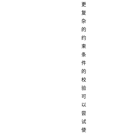
更
复
杂
的
约
束
条
件
的
校
验
可
以
尝
试
使