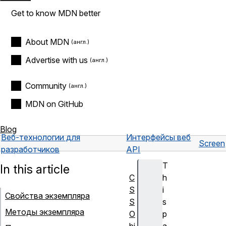
Get to know MDN better
About MDN
Advertise with us
Community
MDN on GitHub
Blog
Веб-технологии для
Интерфейсы веб
Screen
разработчиков
API
T
In this article
C
h
S
i
Свойства экземпляра
S
s
Методы экземпляра
O
p