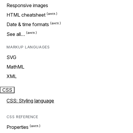
Responsive images
HTML cheatsheet
Date & time formats
See all…
MARKUP LANGUAGES
SVG
MathML
XML
CSS
CSS: Styling language
CSS REFERENCE
Properties