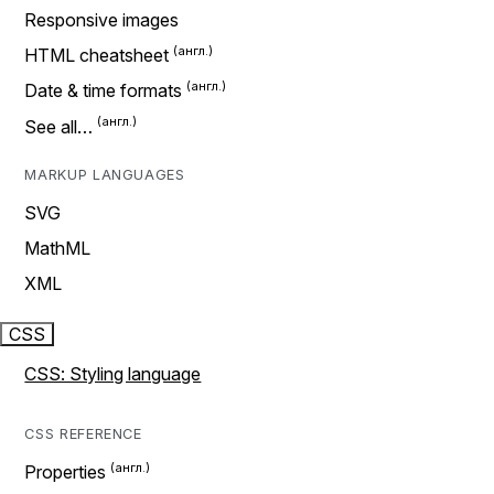
Responsive images
HTML cheatsheet
Date & time formats
See all…
MARKUP LANGUAGES
SVG
MathML
XML
CSS
CSS: Styling language
CSS REFERENCE
Properties