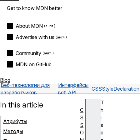
Get to know MDN better
About MDN
Advertise with us
Community
MDN on GitHub
Blog
Веб-технологии для
Интерфейсы
CSSStyleDeclaration
разработчиков
веб API
T
In this article
C
h
S
i
Атрибуты
S
s
Методы
O
p