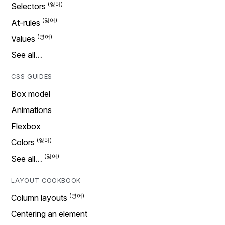
Selectors
At-rules
Values
See all…
CSS GUIDES
Box model
Animations
Flexbox
Colors
See all…
LAYOUT COOKBOOK
Column layouts
Centering an element