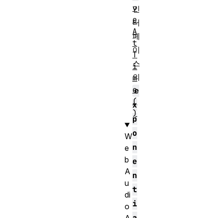
v
인
e
터
A
페
t
이
T
스
i
의
m
e
e
(
x
)
p
o
W
n
e
b
e
A
n
u
t
di
i
o
a