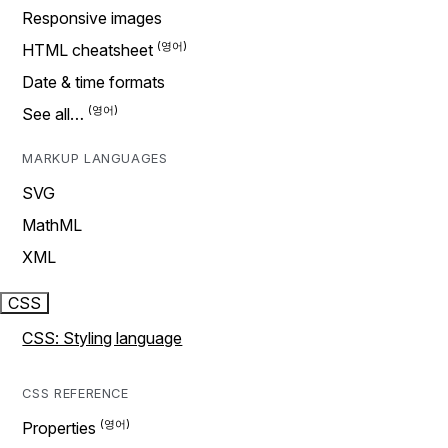
Responsive images
HTML cheatsheet
Date & time formats
See all…
MARKUP LANGUAGES
SVG
MathML
XML
CSS
CSS: Styling language
CSS REFERENCE
Properties