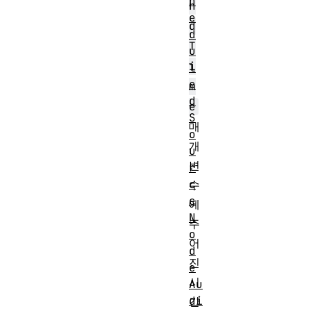
h
n
e
d
d
T
u
i
l
e
m
d
e
S
매
o
개
u
변
r
c
수
e
에
N
주
o
어
d
진
e
시
Au
di
간