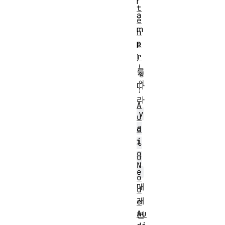
r
t
a
e
m
n
p
e
r
)
를
따
라
A
v
u
a
d
i
l
o
u
N
e
o
매
d
개
e
Au
변