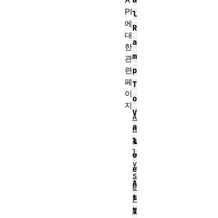
A
PI
l
에
R
대
a
한
m
관
p
련
페
T
이
o
지
V
A
a
n
a
l
l
u
y
e
s
A
e
t
r
N
T