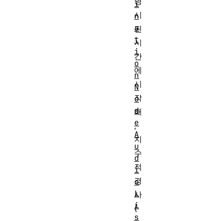
명
i
시
n
a
된
t
시
i
간
o
에
n
시
N
작
o
d
해
e
,
A
지
u
수
d
적
i
경
o
L
사
i
(
s