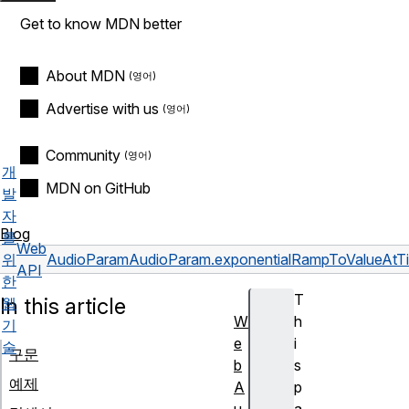
Get to know MDN better
About MDN
Advertise with us
Community
개
MDN on GitHub
발
자
Blog
를
Web
위
AudioParam
AudioParam.exponentialRampToValueAtT
API
한
T
In this article
웹
W
h
기
e
i
술
구문
b
s
예제
A
p