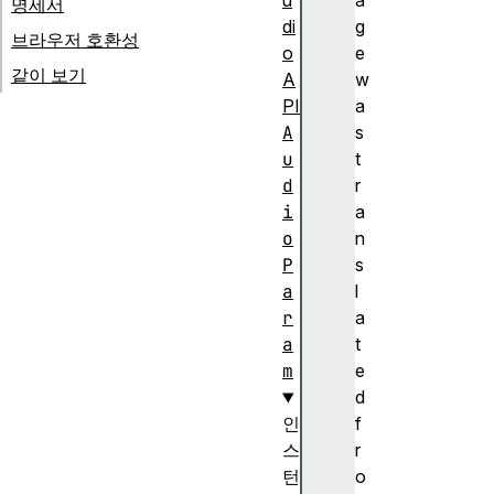
u
a
명세서
di
g
브라우저 호환성
o
e
같이 보기
A
w
PI
a
A
s
u
t
d
r
i
a
o
n
P
s
a
l
r
a
a
t
m
e
d
인
f
스
r
턴
o