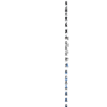
o
i
d
m
e
e
A
(
u
d
)
i
메
o
서
B
드
u
는
f
A
f
e
u
r
d
A
i
u
o
d
i
P
o
a