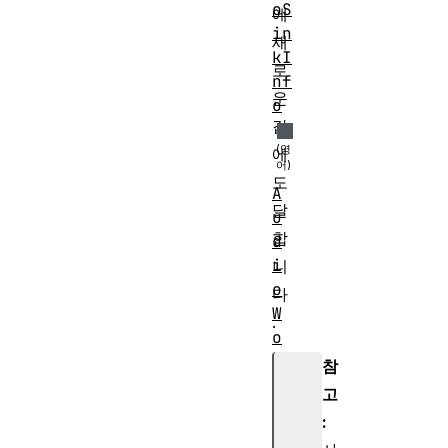
oS
에
in
새
kI
로
nf
운
o
값
에
도
A
달
u
합
d
i
니
o
다
W
.
o
r
참
k
고
l
:
e