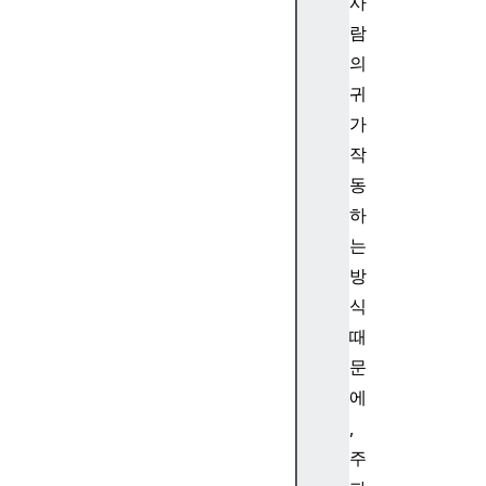
사
t
람
A
u
의
d
귀
i
가
o
작
W
동
o
하
r
k
는
l
방
e
식
t
때
G
문
l
에
o
b
,
a
주
l