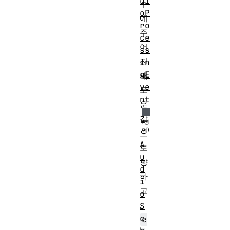
di
수
oP
에
ro
주
ce
어
ss
진
in
gE
새
ve
로
nt
운
값
으
A
로
u
향
d
하
i
고
o
,
S
c
e