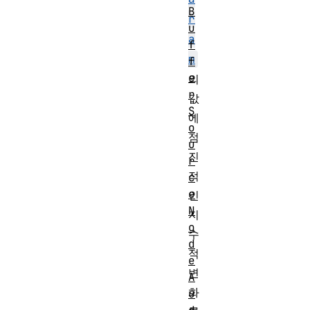
B
r
u
a
f
m
f
e
의
r
값
S
에
o
점
u
진
r
적
c
e
인
N
지
o
수
d
적
e
변
A
화
u