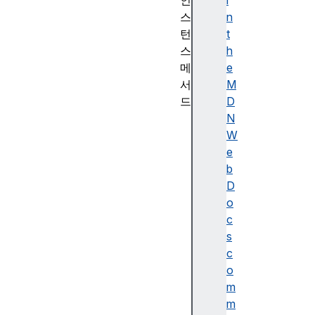
인
i
스
n
턴
t
스
h
메
e
서
M
드
D
c
N
a
W
n
e
c
b
e
D
l
o
A
c
n
s
d
c
H
o
o
m
l
m