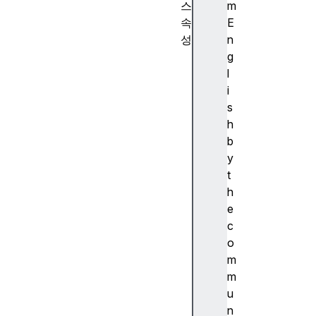
스
m
속
E
성
n
d
g
e
l
f
i
a
s
u
h
l
b
t
y
V
t
a
h
l
e
u
c
e
o
m
m
a
m
x
u
V
n