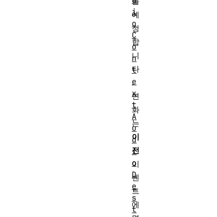
d
를
i
예
o
정
C
합
o
니
n
다
t
e
.
x
변
t
화
A
는
u
이
d
전
i
o
이
D
벤
e
트
s
에
t