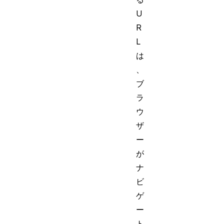
U
R
L
は
、
ブ
ラ
ウ
ザ
ー
が
ナ
ビ
ゲ
ー
ト