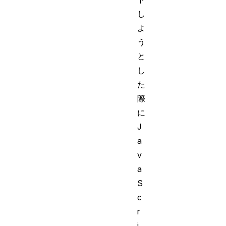
し
よ
う
と
し
た
際
に
J
a
v
a
S
c
r
i