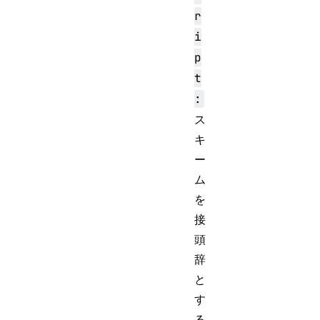
r
i
p
t
:
ス
キ
ー
ム
を
接
頭
辞
と
す
る