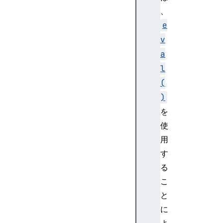
、
e
v
a
l
(
)
を
使
用
す
る
こ
と
に
よ