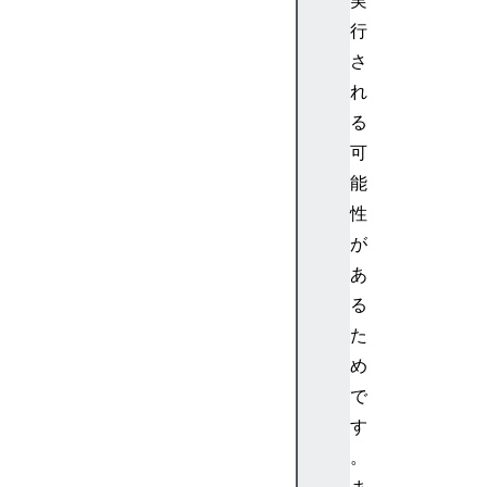
行
さ
れ
る
可
能
性
が
あ
る
た
め
で
す
。
ま