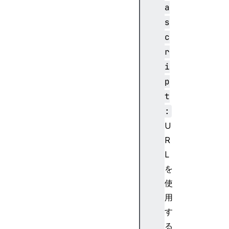
a
s
c
r
i
p
t
:
U
R
L
を
使
用
す
る