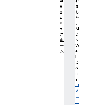
er
れ
e
ま
n
し
c
た
e
。
M
ス
D
キ
N
ー
W
ム
e
b
b
l
D
o
o
b
c
:
s
d
コ
a
ミ
t
ュ
a
ニ