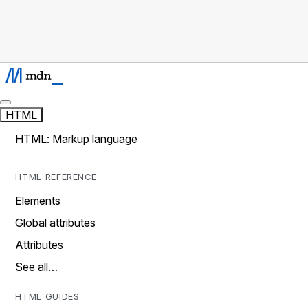
HTML
HTML: Markup language
HTML REFERENCE
Elements
Global attributes
Attributes
See all…
HTML GUIDES