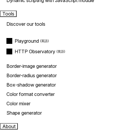
Dynamic scripting with JavaScript module
Tools
Discover our tools
Playground
HTTP Observatory
Border-image generator
Border-radius generator
Box-shadow generator
Color format converter
Color mixer
Shape generator
About