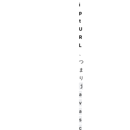
i
p
t
U
R
L
、
つ
ま
り
j
a
v
a
s
c