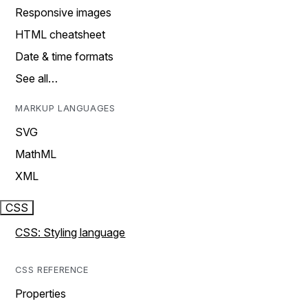
Responsive images
HTML cheatsheet
Date & time formats
See all…
MARKUP LANGUAGES
SVG
MathML
XML
CSS
CSS: Styling language
CSS REFERENCE
Properties