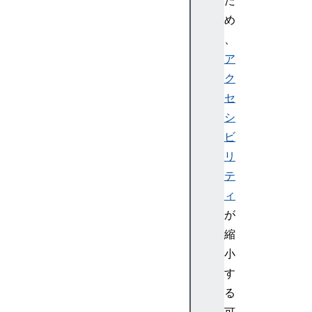
め
、
ア
ク
セ
シ
ビ
リ
テ
ィ
が
縮
小
す
る
可