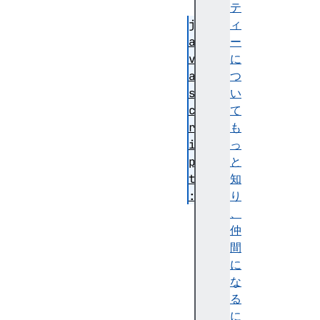
:
テ
j
ィ
a
ー
v
に
a
つ
s
い
c
て
r
も
i
っ
p
と
t
知
:
り
r
、
e
仲
s
間
o
に
u
な
r
る
c
に