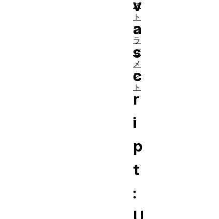
v
ス
ト
a
フ
ラ
s
グ
メ
c
ン
ト
r
i
p
t
:
U