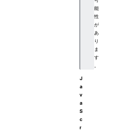
能
性
が
あ
り
ま
す
。
J
a
v
a
S
c
r