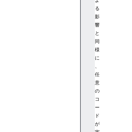
る
影
響
と
同
様
に
、
任
意
の
コ
ー
ド
が
実