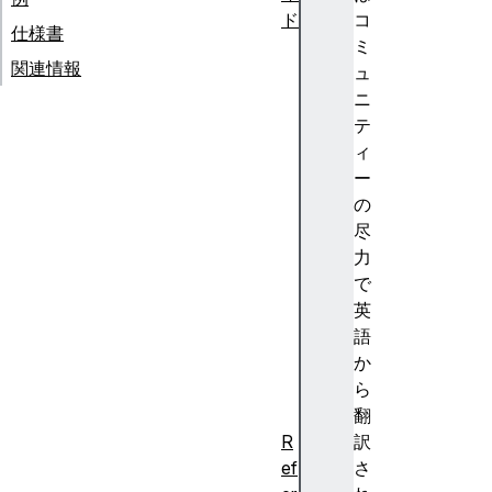
ド
コ
仕様書
U
ミ
関連情報
R
ュ
L
ニ
に
テ
お
ィ
け
ー
る
の
'
尽
w
力
w
で
w
英
'
語
の
か
使
ら
用
翻
R
訳
ef
さ