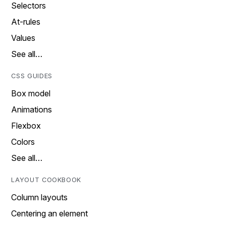
Selectors
At-rules
Values
See all…
CSS GUIDES
Box model
Animations
Flexbox
Colors
See all…
LAYOUT COOKBOOK
Column layouts
Centering an element