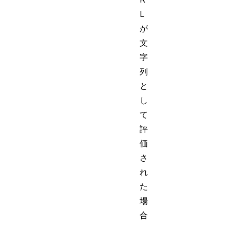
L
が
文
字
列
と
し
て
評
価
さ
れ
た
場
合
、