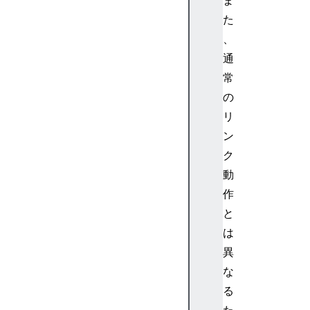
た
、
通
常
の
リ
ン
ク
動
作
と
は
異
な
る
た