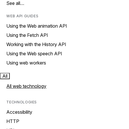
See all…
WEB API GUIDES
Using the Web animation API
Using the Fetch API
Working with the History API
Using the Web speech API
Using web workers
All
All web technology
TECHNOLOGIES
Accessibility
HTTP