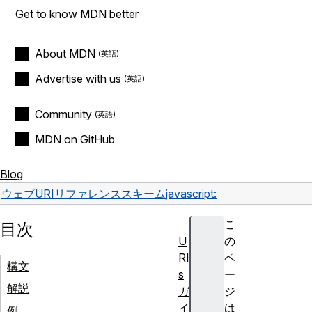
Get to know MDN better
About MDN
Advertise with us
Community
MDN on GitHub
Blog
ウェブ
URI
リファレンス
スキーム
javascript:
こ
目次
U
の
RI
ペ
構文
s
ー
解説
ガ
ジ
イ
は
例