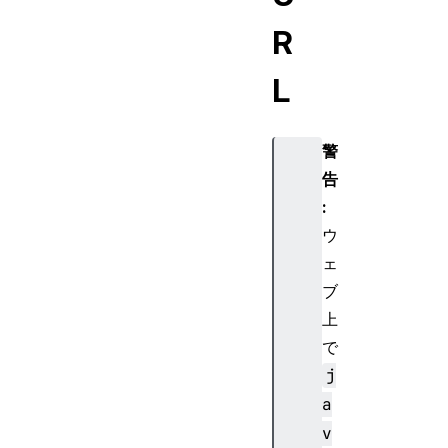
R
L
警
告
:
ウ
ェ
ブ
上
で
j
a
v