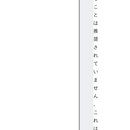
こ
と
は
推
奨
さ
れ
て
い
ま
せ
ん
。
こ
れ
は