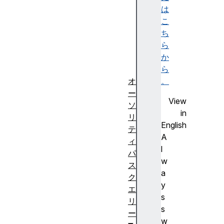
e
は
:
こ
u
ち
r
ら
n
か
:
ら
オ
。
ー
View
ソ
in
リ
English
テ
A
ィ
l
パ
w
ス
a
ク
y
エ
s
リ
s
ー
w