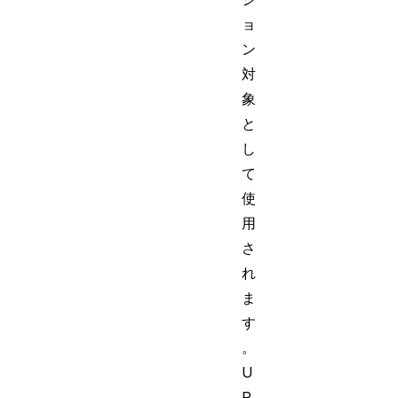
ョ
ン
対
象
と
し
て
使
用
さ
れ
ま
す
。
U
R