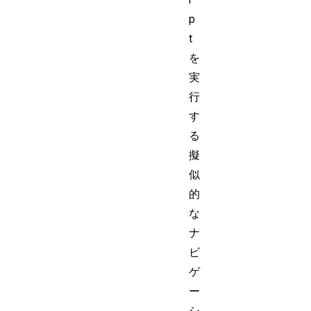
p
t
を
実
行
す
る
擬
似
的
な
ナ
ビ
ゲ
ー
シ