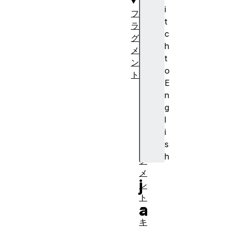
i
フ
t
ラ
c
グ
h
メ
t
ン
o
ト
E
メ
n
デ
g
ィ
l
ア
i
フ
s
ラ
h
グ
メ
j
ン
ト
a
テ
キ