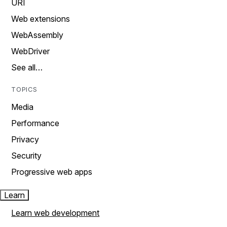
URI
Web extensions
WebAssembly
WebDriver
See all…
TOPICS
Media
Performance
Privacy
Security
Progressive web apps
Learn
Learn web development