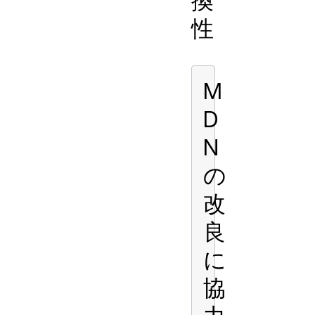
換
性
M
D
N
の
改
良
に
協