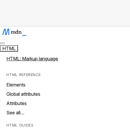
HTML
HTML: Markup language
HTML REFERENCE
Elements
Global attributes
Attributes
See all…
HTML GUIDES