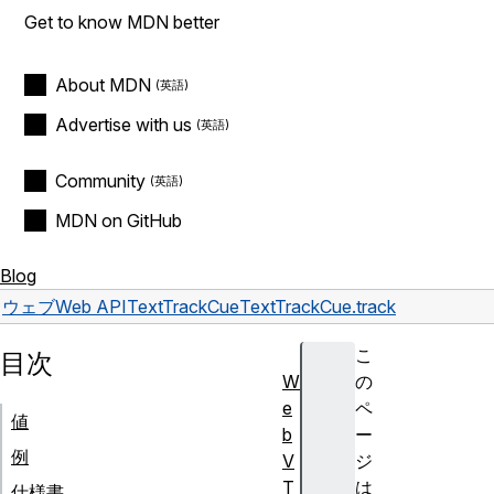
Get to know MDN better
About MDN
Advertise with us
Community
MDN on GitHub
Blog
ウェブ
Web API
TextTrackCue
TextTrackCue.track
こ
目次
W
の
e
ペ
値
b
ー
例
V
ジ
T
は
仕様書