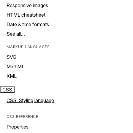
Responsive images
HTML cheatsheet
Date & time formats
See all…
MARKUP LANGUAGES
SVG
MathML
XML
CSS
CSS: Styling language
CSS REFERENCE
Properties