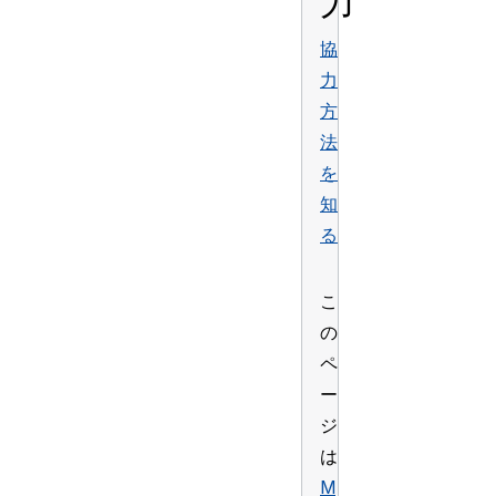
力
協
力
方
法
を
知
る
こ
の
ペ
ー
ジ
は
M