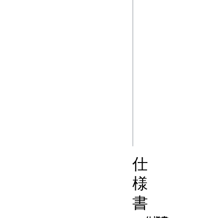
document.querySel
let captiontrack =
video.addTextTrac
"Captions", "en");
captiontrack.mode
let cue1 = new VT
"Hildy!");

captiontrack.addC
console.log(cue1.
仕
様
書