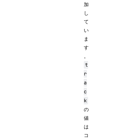
加
し
て
い
ま
す
。
t
r
a
c
k
の
値
は
コ