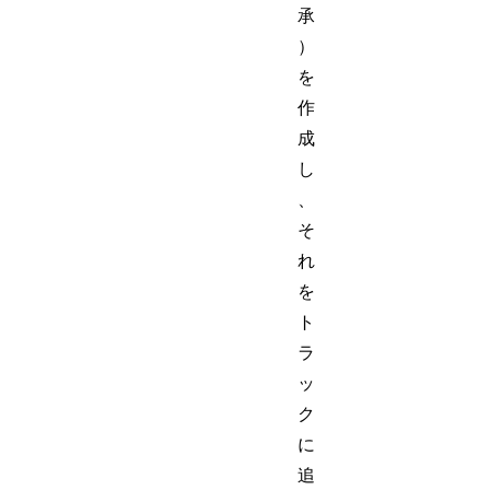
承
）
を
作
成
し
、
そ
れ
を
ト
ラ
ッ
ク
に
追