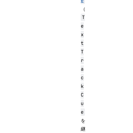
e
（
T
e
x
t
T
r
a
c
k
C
u
e
を
継