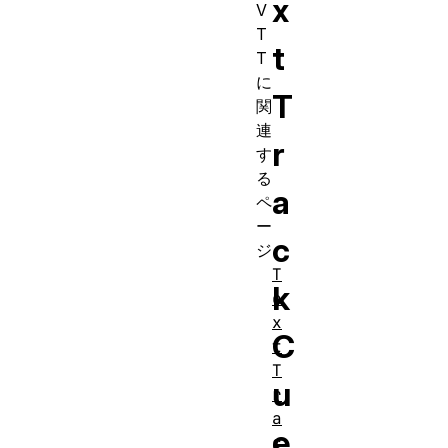
x
V
T
t
T
に
T
関
連
r
す
る
a
ペ
ー
c
ジ
T
k
e
x
C
t
T
u
r
a
e
c