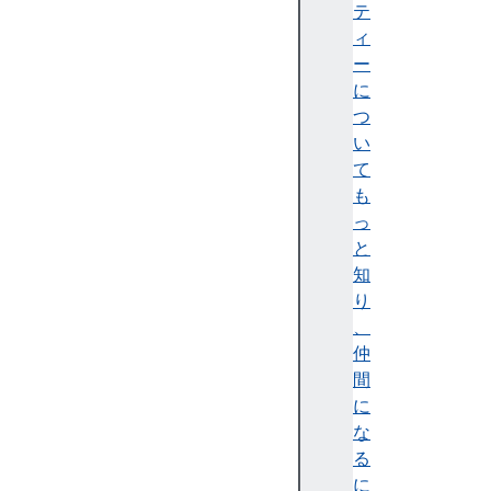
a
テ
u
ィ
s
ー
e
に
O
つ
n
い
E
て
x
も
i
っ
t
と
s
知
t
り
a
、
r
仲
t
間
T
に
i
な
m
る
e
に