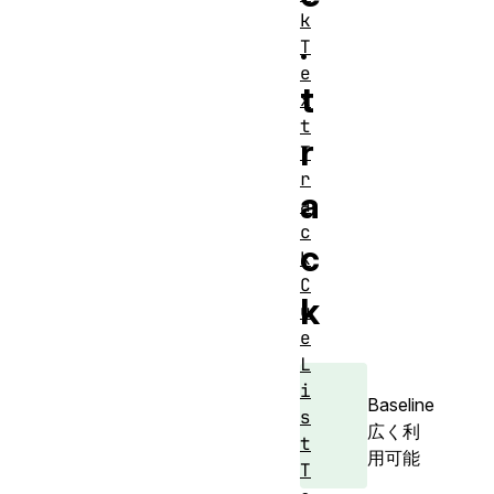
k
.
T
e
t
x
t
r
T
r
a
a
c
c
k
C
k
u
e
L
i
Baseline
s
広く利
t
用可能
T