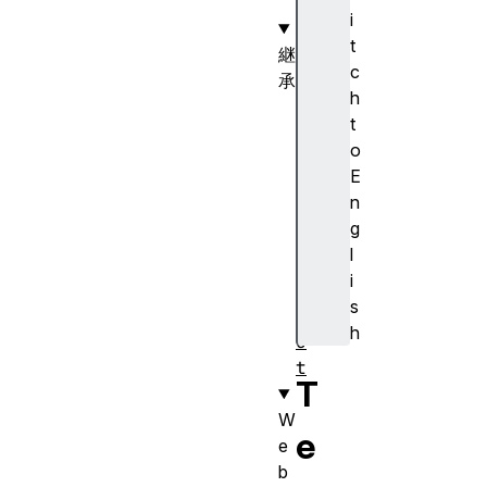
t
i
t
継
c
承
h
E
t
v
o
e
E
n
n
t
g
T
l
a
i
r
s
g
h
e
t
T
W
e
e
b