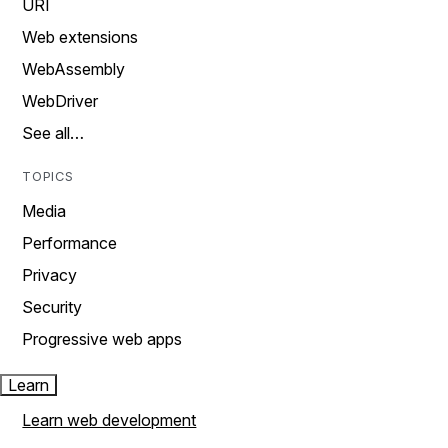
URI
Web extensions
WebAssembly
WebDriver
See all…
TOPICS
Media
Performance
Privacy
Security
Progressive web apps
Learn
Learn web development