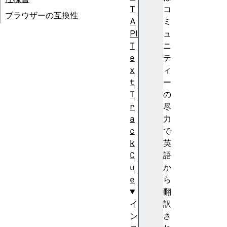
T
コ
ブラウザーの互換性
A
ミ
PI
ュ
T
ニ
e
テ
x
ィ
t
ー
T
の
r
尽
a
力
c
で
k
英
C
語
u
か
e
ら
翻
イ
訳
ン
さ