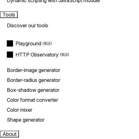
Dynamic scripting with JavaScript module
Tools
Discover our tools
Playground
HTTP Observatory
Border-image generator
Border-radius generator
Box-shadow generator
Color format converter
Color mixer
Shape generator
About