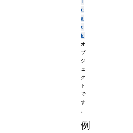
T
r
a
c
k
オ
ブ
ジ
ェ
ク
ト
で
す
。
例