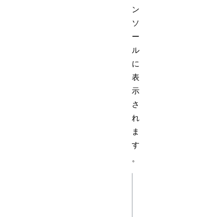
ン
ソ
ー
ル
に
表
示
さ
れ
ま
す
。
js
let video = 