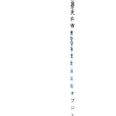
ク
属
形
す
式
る
(
W
T
e
e
b
x
V
t
T
T
T
)
r
a
c
k
オ
ブ
ジ
ェ