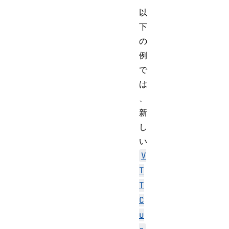
以
下
の
例
で
は
、
新
し
い
V
T
T
C
u