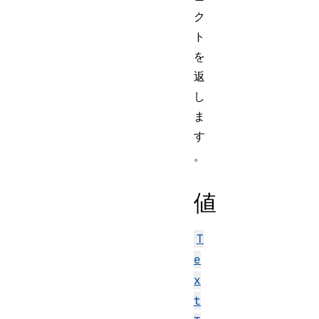
ク
ト
を
返
し
ま
す
。
値
T
e
x
t