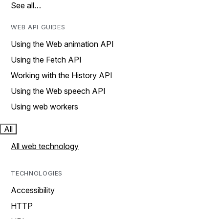
See all…
WEB API GUIDES
Using the Web animation API
Using the Fetch API
Working with the History API
Using the Web speech API
Using web workers
All
All web technology
TECHNOLOGIES
Accessibility
HTTP