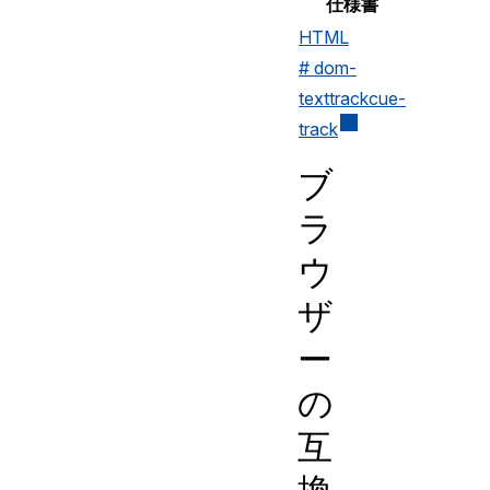
仕様書
HTML
# dom-
texttrackcue-
track
ブ
ラ
ウ
ザ
ー
の
互