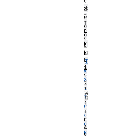
e
t
x
t
r
T
a
r
c
a
k
c
k
は
L
T
i
e
s
x
t
t
T
r
T
a
r
c
a
k
c