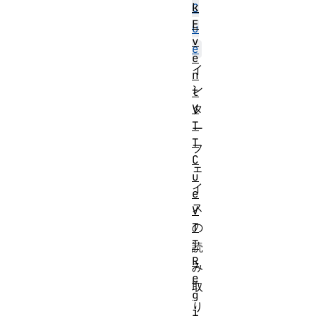
k
C
E
u
v
e
e
イ
n
ン
t
V
タ
T
ー
T
フ
C
ェ
u
イ
e
ス
V
T
の
T
読
R
み
e
取
g
り
i