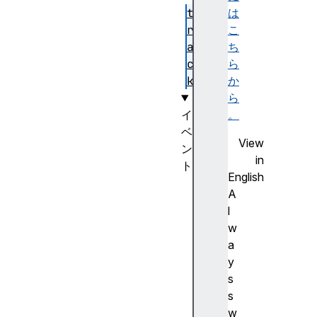
t
は
r
こ
a
ち
c
ら
k
か
ら
イ
。
ベ
View
ン
in
ト
English
e
A
n
l
t
w
e
a
r
y
e
s
x
s
i
w