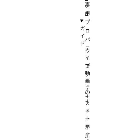
専
o
n
用
プ
ガ
ロ
イ
パ
ド
テ
ウ
ィ
ェ
ブ
で
動
、
画
こ
テ
の
キ
キ
ス
ュ
ト
ト
ー
ラ
が
ッ
所