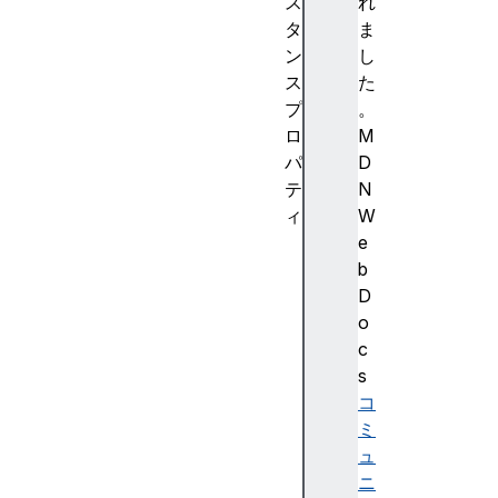
ス
れ
タ
ま
ン
し
ス
た
プ
。
ロ
M
パ
D
テ
N
ィ
W
e
e
n
b
d
D
T
o
i
c
m
s
e
コ
i
ミ
d
ュ
p
ニ