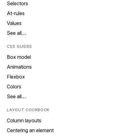
Selectors
At-rules
Values
See all…
CSS GUIDES
Box model
Animations
Flexbox
Colors
See all…
LAYOUT COOKBOOK
Column layouts
Centering an element