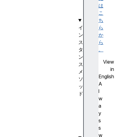
e
は
こ
ち
イ
ら
ン
か
ス
ら
タ
。
ン
View
ス
in
メ
English
ソ
A
ッ
l
ド
w
to
a
JS
y
ON
s
()
s
w