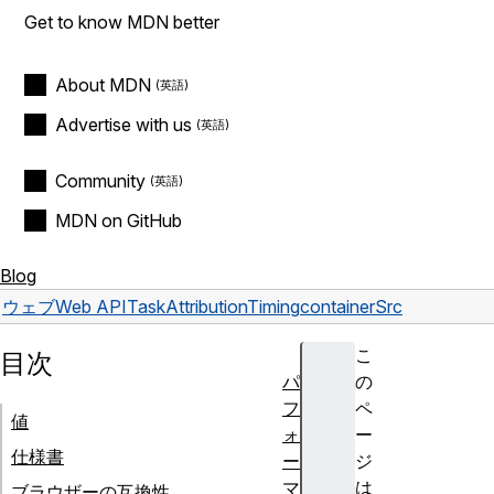
Get to know MDN better
About MDN
Advertise with us
Community
MDN on GitHub
Blog
ウェブ
Web API
TaskAttributionTiming
containerSrc
こ
目次
パ
の
フ
ペ
値
ォ
ー
仕様書
ー
ジ
マ
は
ブラウザーの互換性