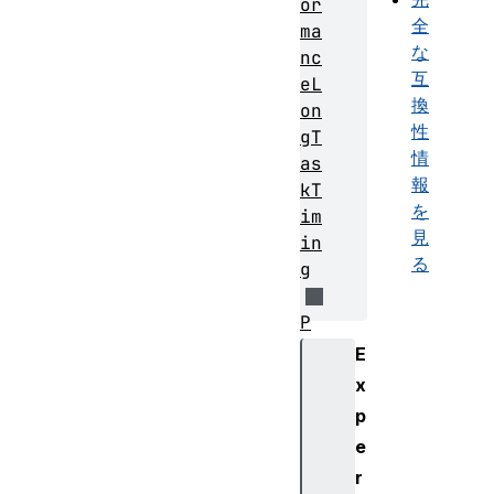
or
全
ma
な
nc
互
eL
換
on
性
gT
情
as
報
kT
を
im
見
in
る
g
P
e
E
r
x
f
p
o
e
r
r
m