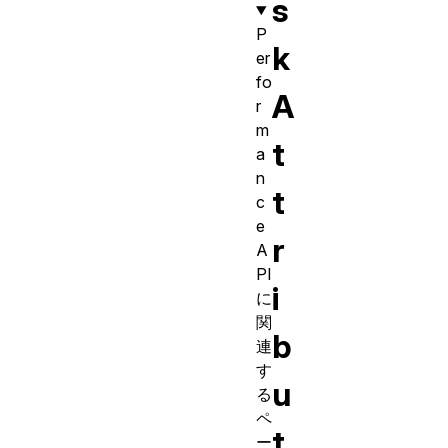
s
P
k
er
fo
A
r
m
t
a
n
t
c
e
r
A
PI
i
に
関
b
連
す
u
る
ペ
t
ー