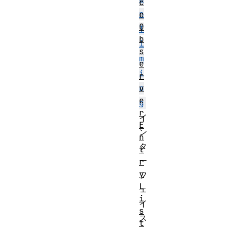
c
n
e
O
T
b
i
s
m
e
i
r
v
n
e
g
r
イ
E
ン
n
タ
t
ー
r
y
フ
L
ェ
i
イ
s
ス
t