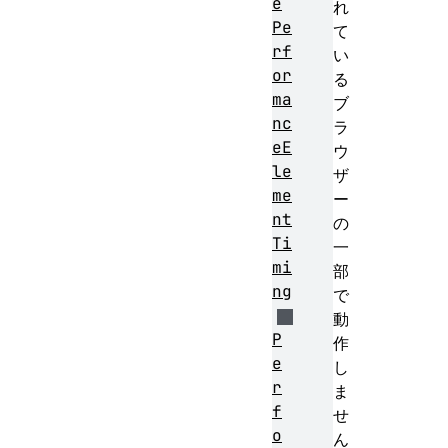
e
れ
Pe
て
rf
い
or
る
ma
ブ
nc
ラ
eE
ウ
le
ザ
me
ー
nt
の
Ti
一
mi
部
ng
で
動
P
作
e
し
r
ま
f
せ
o
ん