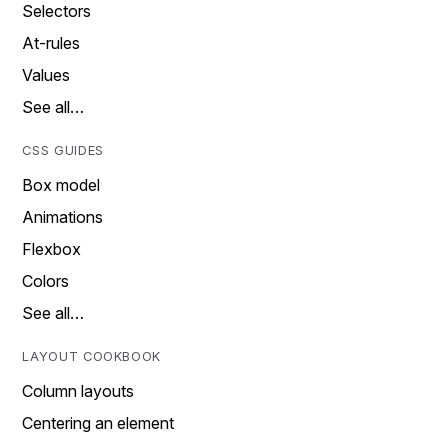
Selectors
At-rules
Values
See all…
CSS GUIDES
Box model
Animations
Flexbox
Colors
See all…
LAYOUT COOKBOOK
Column layouts
Centering an element