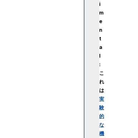
a
i
n
m
c
e
e
n
M
t
a
a
r
k
l
P
:
e
こ
r
れ
f
は
o
実
r
m
験
a
的
n
な
c
機
e