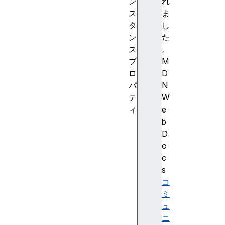
ン
れ
ス
ま
タ
し
ン
た
ス
。
プ
M
ロ
D
パ
N
テ
W
ィ
e
co
b
nt
D
ai
o
ne
c
rI
s
d
コ
ミ
co
ュ
nt
ニ