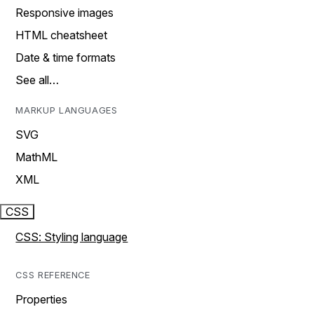
Responsive images
HTML cheatsheet
Date & time formats
See all…
MARKUP LANGUAGES
SVG
MathML
XML
CSS
CSS: Styling language
CSS REFERENCE
Properties