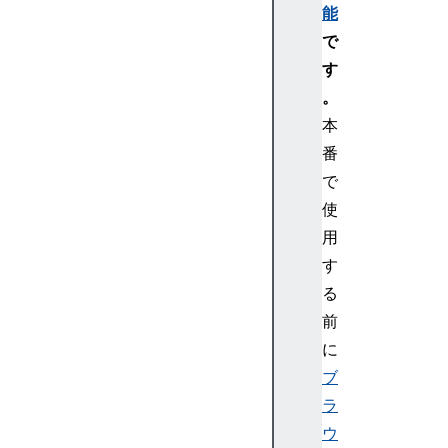
能
M
で
e
a
す
s
。
u
本
r
番
e
で
Pe
使
rf
or
用
ma
す
nc
る
eN
前
av
に
ig
ブ
at
io
ラ
n
ウ