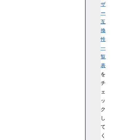
ザ
P
ー
e
互
r
換
f
o
性
r
一
m
覧
a
表
n
を
c
チ
e
N
ェ
a
ッ
v
ク
i
し
g
て
a
く
t