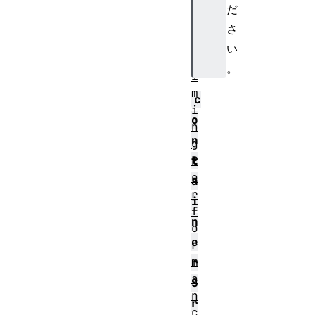
i
だ
o
さ
n
い
T
。
i
m
c
i
o
n
n
g
P
t
e
a
r
i
f
n
o
e
r
m
r
a
S
n
r
c