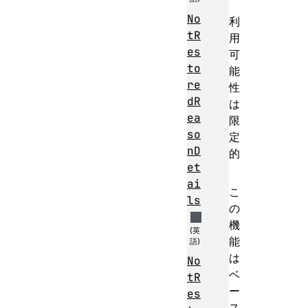
No
利
tR
用
es
可
to
能
re
性
dR
は
ea
限
so
定
nD
的
et
ai
こ
ls
の
機
能
は
No
ベ
tR
ー
es
ス