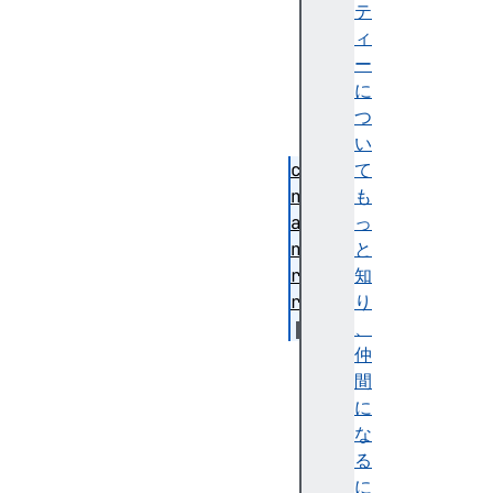
ai
テ
ne
ィ
rN
ー
am
に
e
つ
い
co
て
nt
も
ai
っ
ne
と
rS
知
rc
り
、
co
仲
nt
間
ai
に
ne
な
rT
る
yp
に