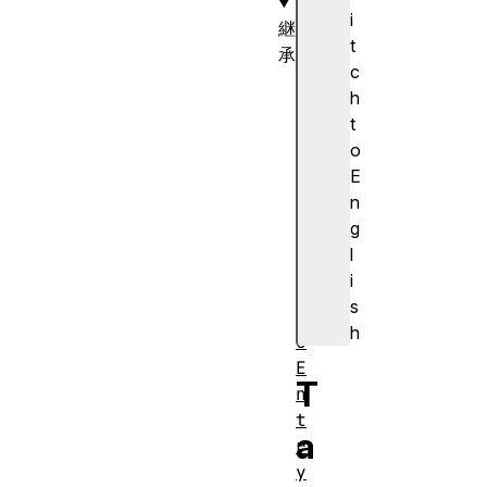
i
継
t
承
c
P
h
e
t
r
o
f
E
o
n
r
g
m
l
a
i
n
s
c
h
e
E
T
n
t
a
r
y