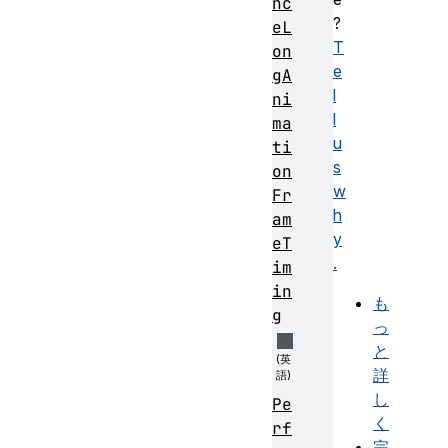
nc
?
eL
T
on
e
gA
l
ni
l
ma
u
ti
s
on
w
Fr
h
am
y
eT
.
im
in
も
g
っ
と
詳
し
Pe
く
rf
完