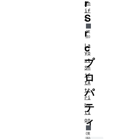
r
Sh
if
S
t
r
c
La
yo
プ
ut
Sh
ロ
if
tA
パ
tt
ri
テ
bu
ti
ィ
on