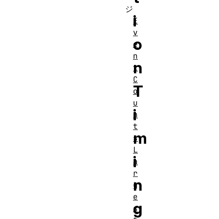
ジ
i
E
v
o
e
n
n
t
C
T
o
u
i
n
t
m
s
L
i
a
r
n
g
e
g
s