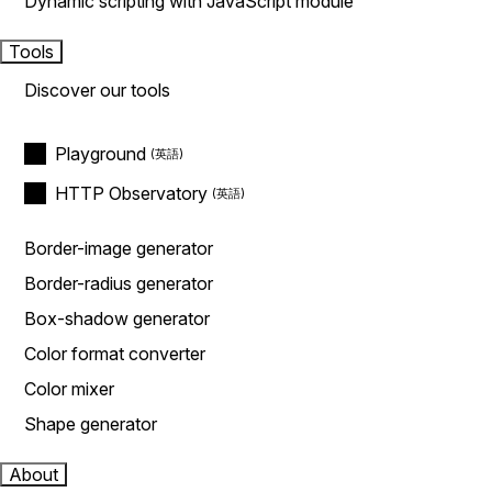
Dynamic scripting with JavaScript module
Tools
Discover our tools
Playground
HTTP Observatory
Border-image generator
Border-radius generator
Box-shadow generator
Color format converter
Color mixer
Shape generator
About