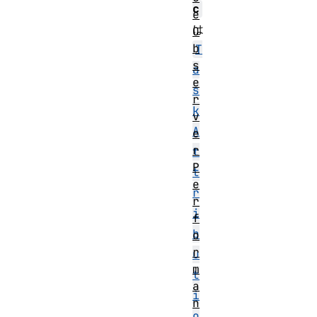
c
e
は
O
b
T
s
a
e
s
r
k
v
A
e
r
t
P
t
e
r
r
i
f
b
o
r
u
m
t
a
i
n
o