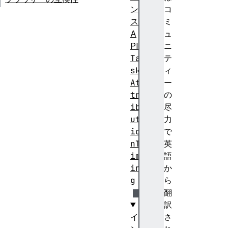
ン
コ
ス
ミ
A
ュ
PI
ニ
Ta
テ
sk
ィ
At
ー
tr
の
ib
尽
ut
力
io
で
nT
英
im
語
in
か
g
ら
翻
訳
イ
さ