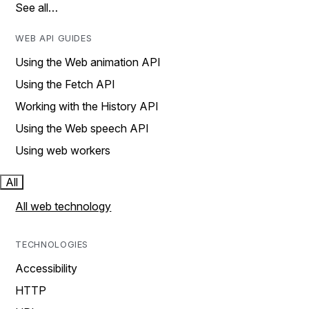
See all…
WEB API GUIDES
Using the Web animation API
Using the Fetch API
Working with the History API
Using the Web speech API
Using web workers
All
All web technology
TECHNOLOGIES
Accessibility
HTTP