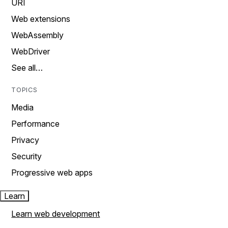
URI
Web extensions
WebAssembly
WebDriver
See all…
TOPICS
Media
Performance
Privacy
Security
Progressive web apps
Learn
Learn web development