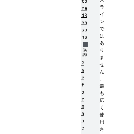
to
ラ
re
イ
dR
ン
ea
で
so
は
ns
あ
り
ま
P
せ
e
ん
r
。
f
最
o
も
r
広
m
く
a
使
n
用
c
さ