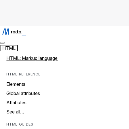
HTML
HTML: Markup language
HTML REFERENCE
Elements
Global attributes
Attributes
See all…
HTML GUIDES