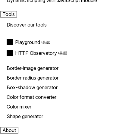
Dynamic scripting with JavaScript module
Tools
Discover our tools
Playground
HTTP Observatory
Border-image generator
Border-radius generator
Box-shadow generator
Color format converter
Color mixer
Shape generator
About