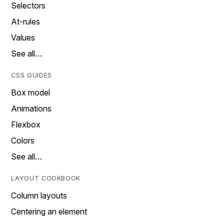
Selectors
At-rules
Values
See all…
CSS GUIDES
Box model
Animations
Flexbox
Colors
See all…
LAYOUT COOKBOOK
Column layouts
Centering an element