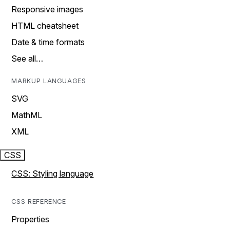
Responsive images
HTML cheatsheet
Date & time formats
See all…
MARKUP LANGUAGES
SVG
MathML
XML
CSS
CSS: Styling language
CSS REFERENCE
Properties