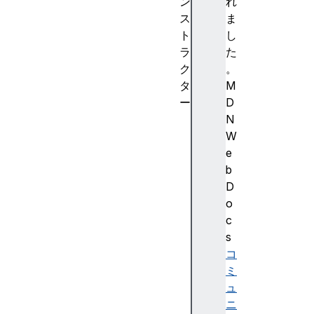
ン
れ
ス
ま
ト
し
ラ
た
ク
。
タ
M
ー
D
P
N
a
W
y
e
m
b
e
D
n
o
t
c
M
s
e
コ
t
ミ
h
ュ
o
ニ