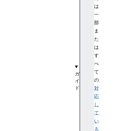
e
は
q
一
u
部
e
ま
s
t
た
は
す
べ
て
ガ
の
イ
ド
対
決
応
済
し
リ
て
ク
い
エ
る
ス