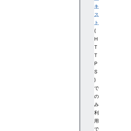
e
キ
c
ス
ur
e
ト
P
(
a
H
y
T
m
T
e
P
nt
C
S
o
)
nf
で
ir
の
m
み
at
利
io
n
用
で