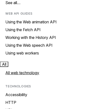
See all…
WEB API GUIDES
Using the Web animation API
Using the Fetch API
Working with the History API
Using the Web speech API
Using web workers
All
All web technology
TECHNOLOGIES
Accessibility
HTTP