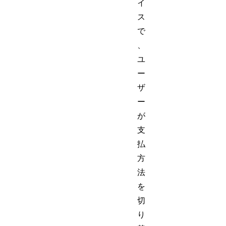
イ
ス
で
、
ユ
ー
ザ
ー
が
支
払
方
法
を
切
り