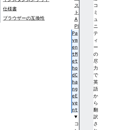
ス
コ
仕様書
ト
ミ
ブラウザーの互換性
A
ュ
PI
ニ
Pa
テ
ym
ィ
en
ー
tM
の
et
尽
ho
力
dC
で
ha
英
ng
語
eE
か
ve
ら
nt
翻
訳
コ
さ