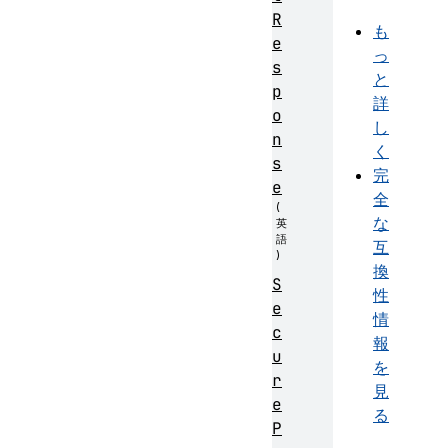
R
も
e
っ
s
と
p
詳
o
し
n
く
s
完
e
全
な
互
換
S
性
e
情
c
報
u
を
r
見
e
る
P