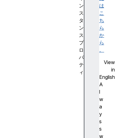
は
ン
こ
ス
ち
タ
ら
ン
か
ス
ら
プ
。
ロ
パ
View
テ
in
ィ
English
m
A
e
l
t
w
h
a
o
y
d
s
D
s
e
w