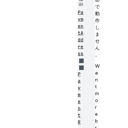
で
Pa
動
ym
作
en
し
tA
ま
dd
せ
re
ん
ss
。
W
a
P
n
a
t
y
m
m
o
e
r
n
e
t
b
R
r