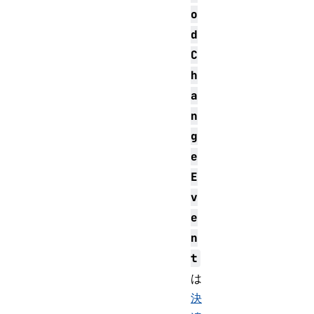
o
d
C
h
a
n
g
e
E
v
e
n
t
は
決