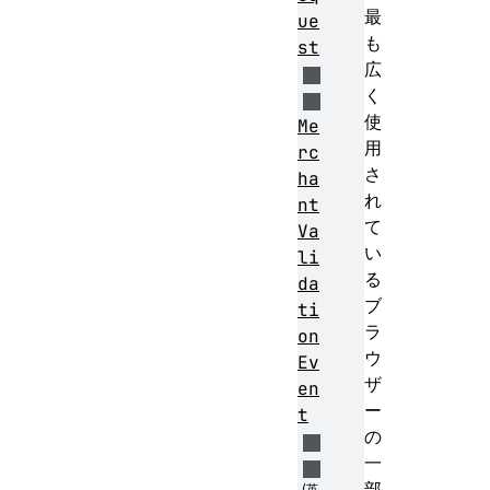
最
ue
も
st
広
く
使
Me
用
rc
さ
ha
れ
nt
て
Va
い
li
る
da
ブ
ti
ラ
on
ウ
Ev
ザ
en
ー
t
の
一
部