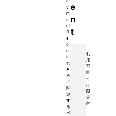
a
e
y
m
n
e
nt
t
R
e
q
u
利
e
用
st
可
A
能
PI
性
に
は
関
限
連
定
す
的
る
ペ