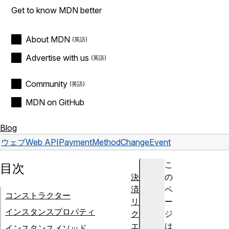
Get to know MDN better
About MDN
Advertise with us
Community
MDN on GitHub
Blog
ウェブ
Web API
PaymentMethodChangeEvent
こ
目次
決
の
済
ペ
コンストラクター
リ
ー
インスタンスプロパティ
ク
ジ
エ
は
インスタンスメソッド