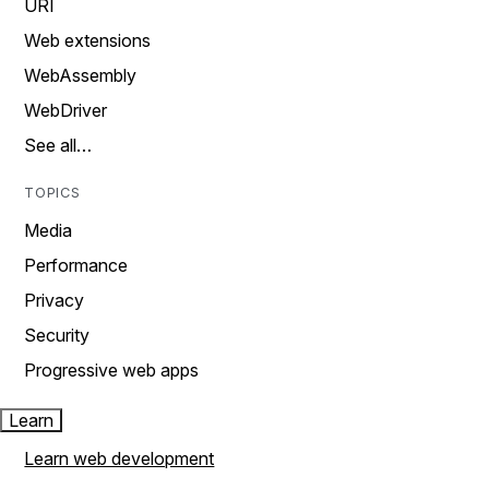
URI
Web extensions
WebAssembly
WebDriver
See all…
TOPICS
Media
Performance
Privacy
Security
Progressive web apps
Learn
Learn web development