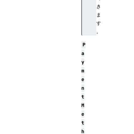
き
ま
す
。
P
a
y
m
e
n
t
M
e
t
h