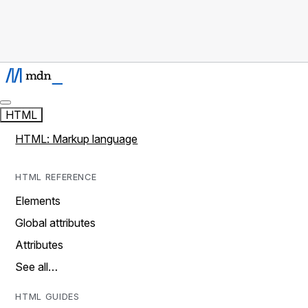
HTML
HTML: Markup language
HTML REFERENCE
Elements
Global attributes
Attributes
See all…
HTML GUIDES