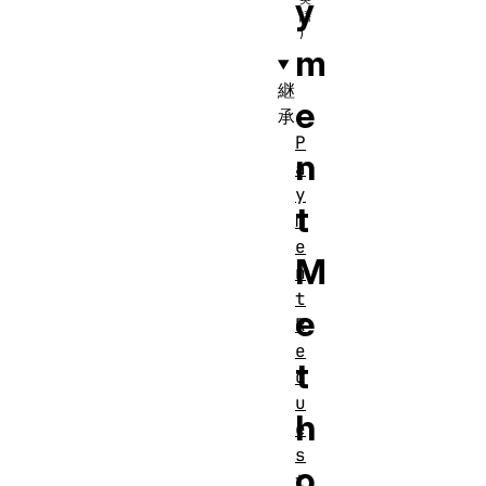
y
m
継
e
承
P
n
a
y
t
m
e
M
n
t
e
R
e
t
q
u
h
e
s
o
t