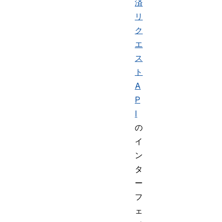
済
リ
ク
エ
ス
ト
A
P
I
の
イ
ン
タ
ー
フ
ェ