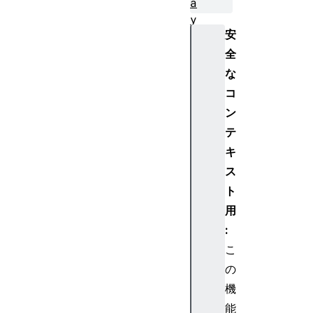
a
y
安
m
e
全
n
な
t
コ
C
ン
o
テ
n
キ
f
i
ス
r
ト
m
用
a
:
t
こ
i
の
o
n
機
R
能