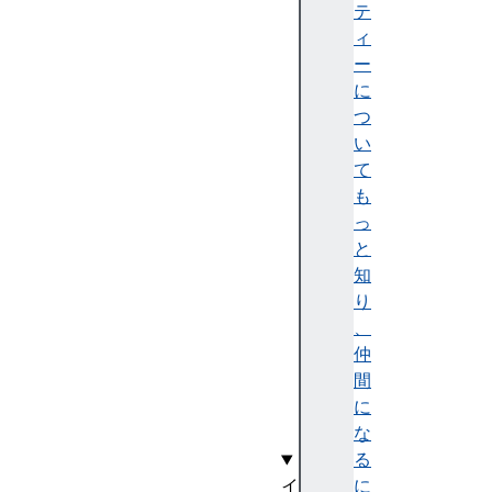
d
テ
C
ィ
h
ー
a
に
n
つ
g
い
e
て
E
も
v
っ
e
と
n
知
t
り
(
、
)
仲
間
に
な
る
に
イ