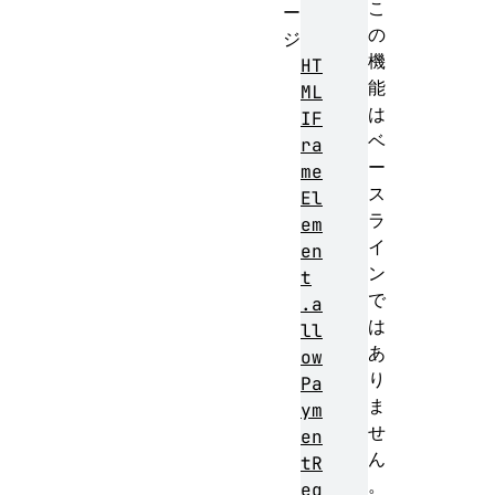
こ
ー
の
ジ
機
HT
能
ML
は
IF
ベ
ra
ー
me
ス
El
ラ
em
イ
en
ン
t
で
.a
は
ll
あ
ow
り
Pa
ま
ym
せ
en
ん
tR
。
eq