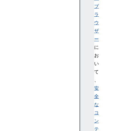
ト
ブ
A
ラ
PI
ウ
の
ザ
使
ー
用
に
決
済
お
処
い
理
て
の
、
概
安
要
全
U
si
な
n
コ
g
ン
S
テ