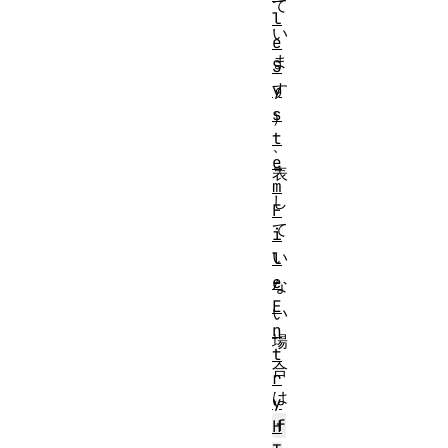
て
l
い
e
ま
S
す
y
s
）
t
、
e
表
m
し
F
て
i
い
l
e
な
E
い
n
場
t
合
r
は
y
f
H