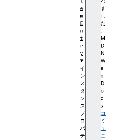
t
れ
e
ま
m
し
E
た
n
。
t
M
r
D
y
N
W
イ
e
ン
b
ス
D
タ
o
ン
c
ス
s
プ
コ
ロ
ミ
パ
ュ
テ
ニ