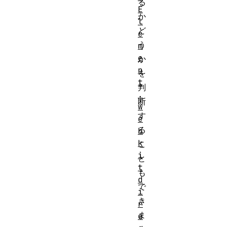
る
E
か
l
ど
e
う
m
e
か
n
を
t
判
.
断
w
す
e
る
b
k
こ
i
と
t
も
d
で
i
き
r
ま
e