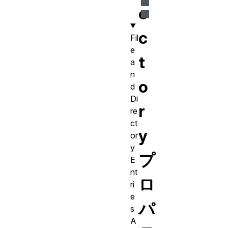
e
c
Fil
e
t
a
n
o
d
Di
r
re
ct
y
or
y
プ
E
nt
ロ
ri
e
パ
s
A