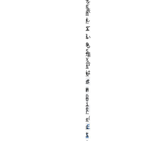
を
e
表
m
し
F
て
i
l
い
e
る
S
場
y
合
s
は
t
t
e
m
r
D
u
i
e
r
（
e
F
c
t
i