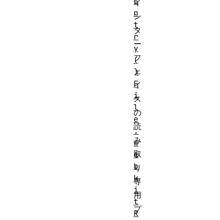
E
イ
n
ン
t
タ
r
ー
y
フ
(
ェ
)
F
イ
i
ス
l
の
e
読
.
み
w
取
e
b
り
k
専
i
用
t
プ
R