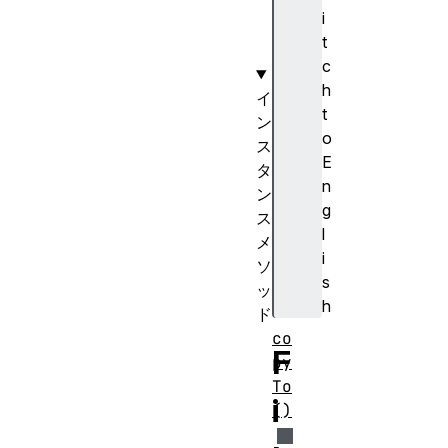
a
i
m
t
e
c
h
イ
t
ン
o
ス
E
タ
n
ン
g
ス
l
メ
i
ソ
s
ッ
h
ド
co
F
py
To
i
()