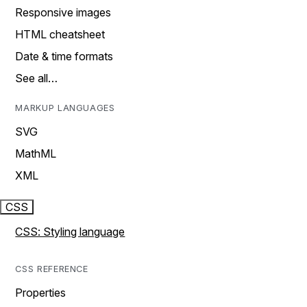
Responsive images
HTML cheatsheet
Date & time formats
See all…
MARKUP LANGUAGES
SVG
MathML
XML
CSS
CSS: Styling language
CSS REFERENCE
Properties