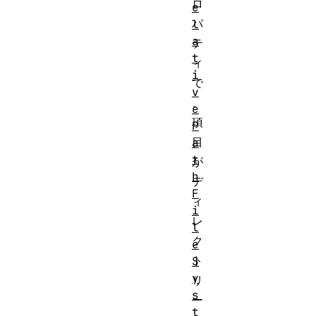
ロ
e
パ
l
a
テ
t
ィ
i
で
v
、
e
項
P
目
a
t
が
h
デ
F
ィ
i
レ
l
ク
e
ト
S
y
リ
s
ー
t