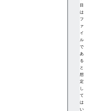
目
は
フ
ァ
イ
ル
で
あ
る
と
想
定
し
て
は
い