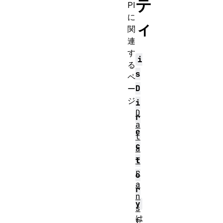
テ
PI
に
ィ
関
連
す
i
る
s
ペ
D
ー
ジ
i
D
r
a
e
t
c
a
t
T
r
o
a
r
n
y
s
は
f