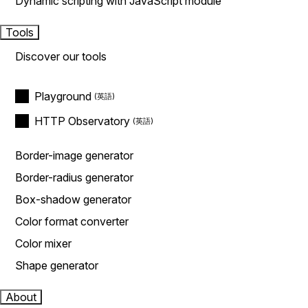
Dynamic scripting with JavaScript module
Tools
Discover our tools
Playground
HTTP Observatory
Border-image generator
Border-radius generator
Box-shadow generator
Color format converter
Color mixer
Shape generator
About