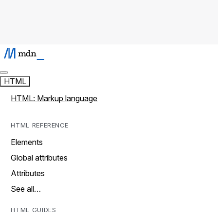
HTML
HTML: Markup language
HTML REFERENCE
Elements
Global attributes
Attributes
See all…
HTML GUIDES