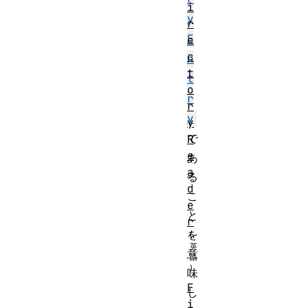
i
y
r
E
e
c
n
t
t
o
r
r
y
y
で
R
e
あ
a
る
d
こ
e
と
r
を
意
味
F
し
i