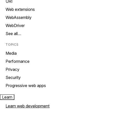
URI
Web extensions
WebAssembly
WebDriver
See all…
TOPICS
Media
Performance
Privacy
Security
Progressive web apps
Learn
Learn web development