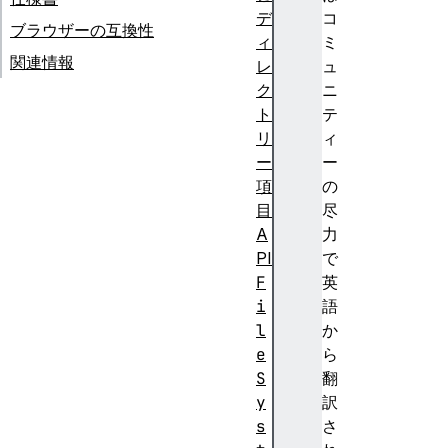
デ
コ
ブラウザーの互換性
ィ
ミ
関連情報
レ
ュ
ク
ニ
ト
テ
リ
ィ
ー
ー
項
の
目
尽
A
力
PI
で
F
英
i
語
l
か
e
ら
S
翻
y
訳
s
さ