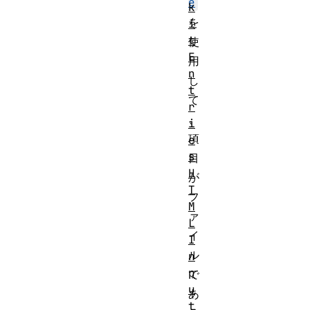
e
k
を
i
t
使
E
用
n
し
t
て
r
、
i
項
e
s
目
H
が
T
フ
M
ァ
L
イ
I
ル
n
p
で
u
あ
t