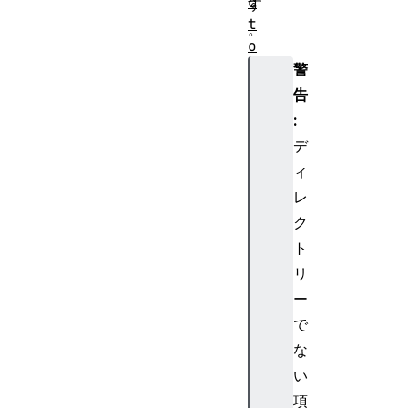
c
す
t
。
o
r
警
y
告
:
デ
ィ
レ
ク
ト
リ
ー
で
な
い
項