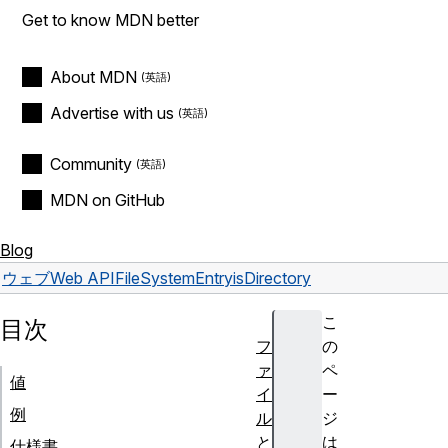
Get to know MDN better
About MDN
Advertise with us
Community
MDN on GitHub
Blog
ウェブ
Web API
FileSystemEntry
isDirectory
こ
目次
フ
の
ァ
ペ
値
イ
ー
例
ル
ジ
と
は
仕様書