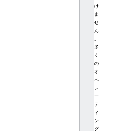
け
ま
せ
ん
。
多
く
の
オ
ペ
レ
ー
テ
ィ
ン
グ