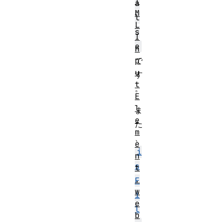
T
a
M
l
L
s
I
e
n
で
p
u
す
t
。
E
l
ま
e
た
m
、
e
i
n
s
t
.
F
w
i
e
l
b