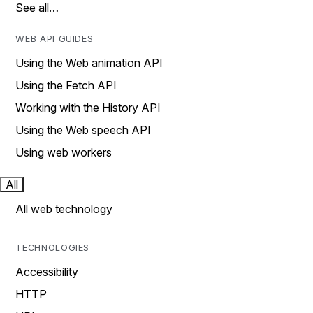
See all…
WEB API GUIDES
Using the Web animation API
Using the Fetch API
Working with the History API
Using the Web speech API
Using web workers
All
All web technology
TECHNOLOGIES
Accessibility
HTTP