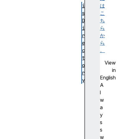
i
は
s
こ
D
ち
i
ら
r
か
e
ら
c
。
t
View
o
in
r
English
y
A
i
l
s
w
F
a
i
y
l
s
e
s
n
w