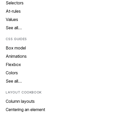
Selectors
At-rules
Values
See all…
CSS GUIDES
Box model
Animations
Flexbox
Colors
See all…
LAYOUT COOKBOOK
Column layouts
Centering an element