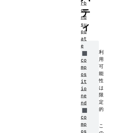
rb
テ
ou
nd
ィ
su
pd
at
e
利
用
co
可
mp
能
os
性
it
は
io
限
ne
定
nd
的
co
mp
こ
os
の