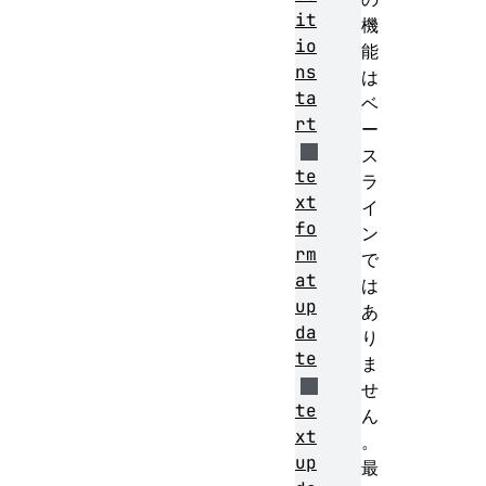
it
機
io
能
ns
は
ta
ベ
rt
ー
ス
te
ラ
xt
イ
fo
ン
rm
で
at
は
up
あ
da
り
te
ま
せ
te
ん
xt
。
up
最