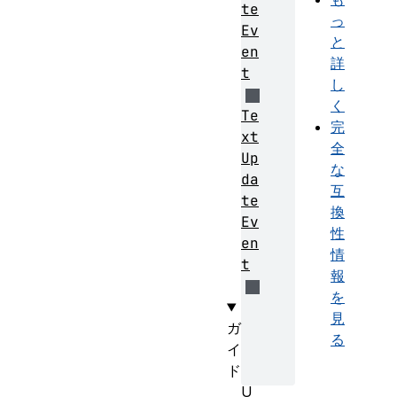
te
っ
Ev
と
en
詳
t
し
く
Te
完
xt
全
Up
な
da
互
te
換
Ev
性
en
情
t
報
を
見
ガ
る
イ
ド
U