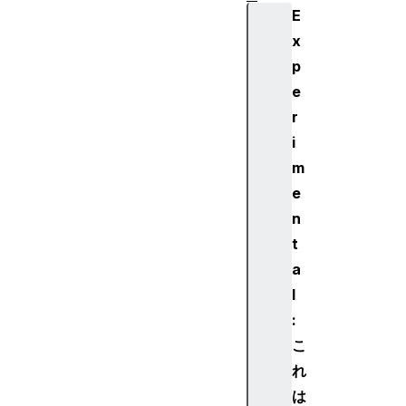
E
si
n
x
g
p
th
e
e
r
E
i
di
m
t
C
e
o
n
nt
t
e
a
xt
l
A
:
P
I
こ
れ
は