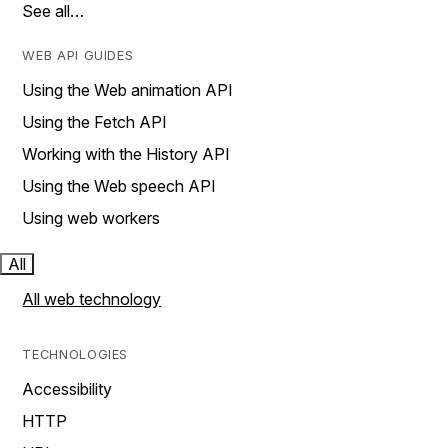
See all…
WEB API GUIDES
Using the Web animation API
Using the Fetch API
Working with the History API
Using the Web speech API
Using web workers
All
All web technology
TECHNOLOGIES
Accessibility
HTTP