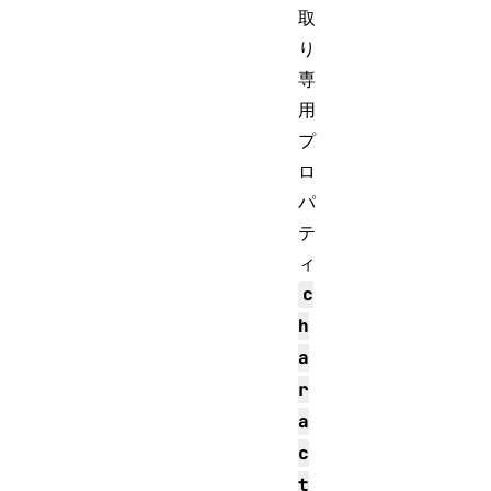
取
り
専
用
プ
ロ
パ
テ
ィ
c
h
a
r
a
c
t