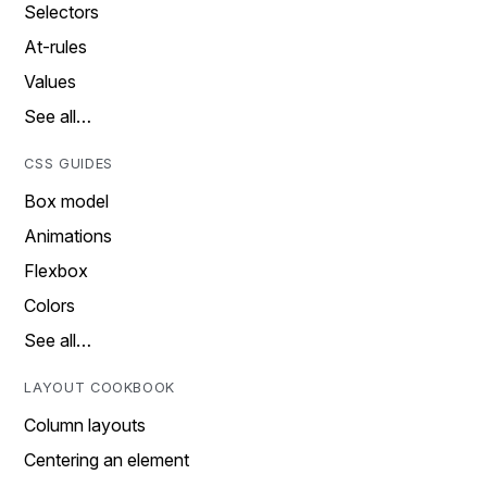
Selectors
At-rules
Values
See all…
CSS GUIDES
Box model
Animations
Flexbox
Colors
See all…
LAYOUT COOKBOOK
Column layouts
Centering an element