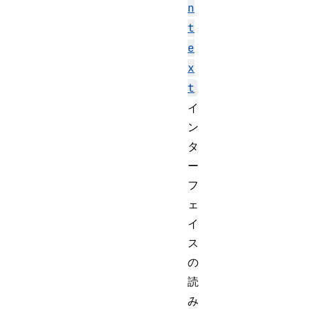
n
t
e
x
t
イ
ン
タ
ー
フ
ェ
イ
ス
の
読
み