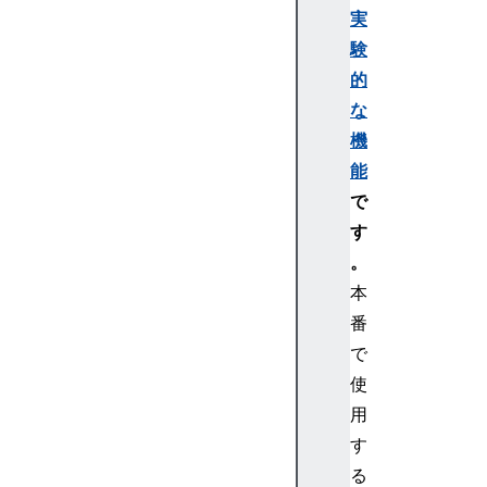
実
験
的
な
機
能
で
す
。
本
番
で
使
用
す
る