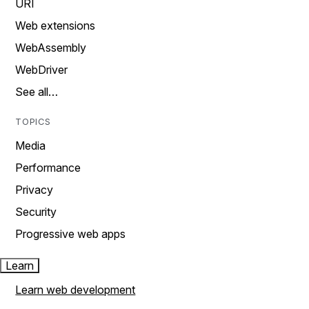
URI
Web extensions
WebAssembly
WebDriver
See all…
TOPICS
Media
Performance
Privacy
Security
Progressive web apps
Learn
Learn web development