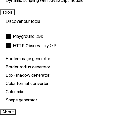
Dynamic scripting with JavaScript module
Tools
Discover our tools
Playground
HTTP Observatory
Border-image generator
Border-radius generator
Box-shadow generator
Color format converter
Color mixer
Shape generator
About