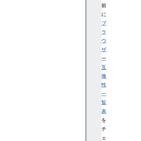
前
に
ブ
ラ
ウ
ザ
ー
互
換
性
一
覧
表
を
チ
ェ