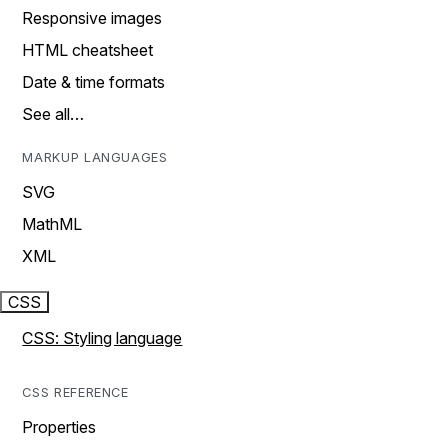
Responsive images
HTML cheatsheet
Date & time formats
See all…
MARKUP LANGUAGES
SVG
MathML
XML
CSS
CSS: Styling language
CSS REFERENCE
Properties