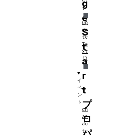
g
s(
)
e
up
S
da
te
t
Te
xt
a
()
r
イ
t
ベ
ン
プ
ト
ch
ロ
ar
ac
パ
te