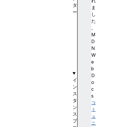
れ
タ
ま
ー
し
Ed
た
it
。
Co
M
nt
D
ex
N
t(
W
)
e
b
D
イ
o
ン
c
ス
s
タ
コ
ン
ミ
ス
ュ
プ
ニ