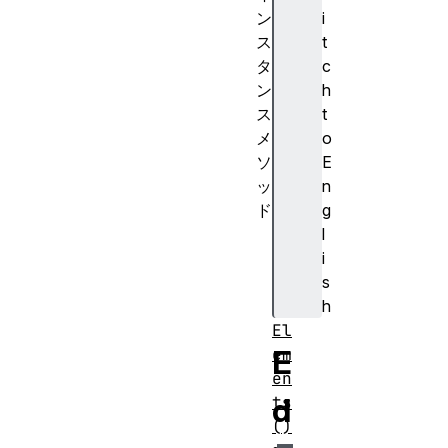
i
ン
t
ス
c
タ
h
ン
t
ス
o
メ
E
ソ
n
ッ
g
ド
l
at
i
ta
s
ch
h
ed
El
E
em
en
d
ts
()