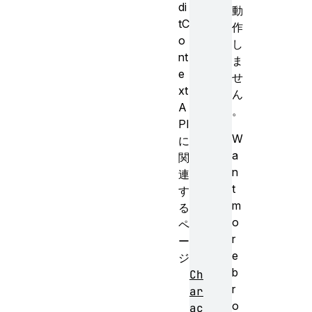
di
動
tC
作
o
し
nt
ま
e
せ
xt
ん
A
。
PI
W
に
a
関
n
連
t
す
m
る
o
ペ
r
ー
e
ジ
b
Ch
r
ar
o
ac