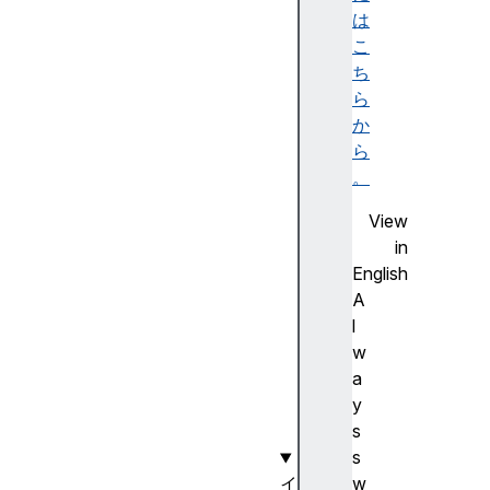
le
は
ct
こ
io
ち
nE
ら
nd
か
ら
se
。
le
View
ct
in
io
English
nS
A
ta
l
rt
w
a
te
y
xt
s
s
w
イ