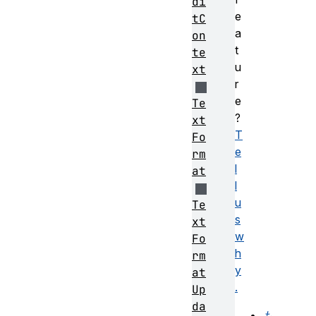
di
e
tC
a
on
t
te
u
xt
r
e
Te
?
xt
T
Fo
e
rm
l
at
l
u
Te
s
xt
w
Fo
h
rm
y
at
.
Up
da
も