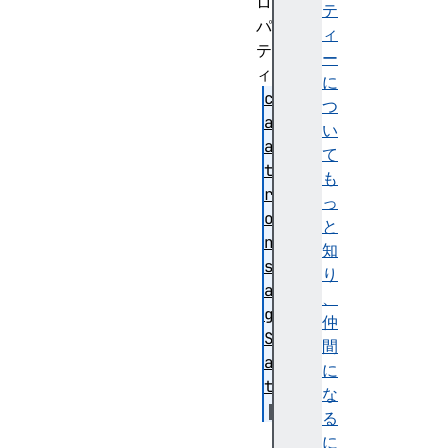
ロ
テ
パ
ィ
テ
ー
ィ
に
ch
つ
ar
い
ac
て
te
も
rB
っ
ou
と
nd
知
sR
り
an
、
ge
仲
St
間
ar
に
t
な
る
se
に