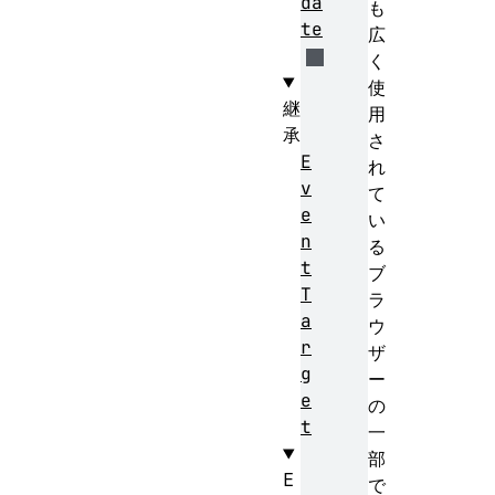
da
も
te
広
く
使
継
用
承
さ
E
れ
v
て
e
い
n
る
t
ブ
T
ラ
a
ウ
r
ザ
g
ー
e
の
t
一
部
E
で