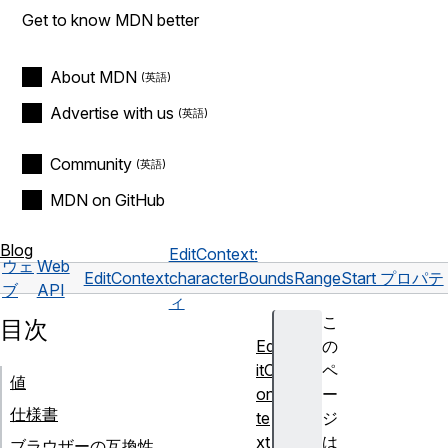
Get to know MDN better
About MDN
Advertise with us
Community
MDN on GitHub
Blog
EditContext:
ウェ
Web
EditContext
characterBoundsRangeStart プロパテ
ブ
API
ィ
こ
目次
Ed
の
itC
ペ
値
on
ー
仕様書
te
ジ
xt
は
ブラウザーの互換性