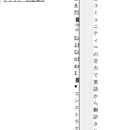
A
コ
PI
ミ
ュ
ニ
テ
Ed
ィ
it
ー
Co
の
nt
尽
ex
力
t
で
英
語
コ
か
ン
ら
ス
翻
ト
訳
ラ
さ
ク