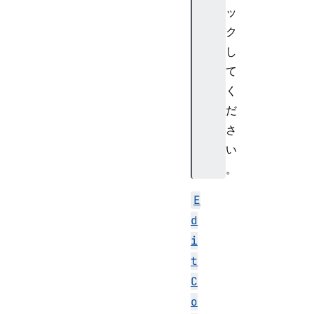
ッ
ク
し
て
く
だ
さ
い
。
E
d
i
t
C
o