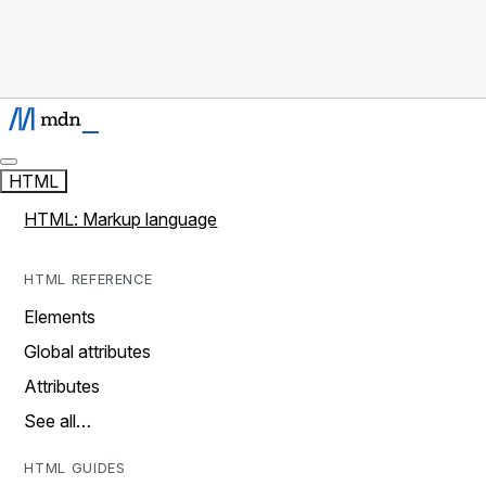
HTML
HTML: Markup language
HTML REFERENCE
Elements
Global attributes
Attributes
See all…
HTML GUIDES