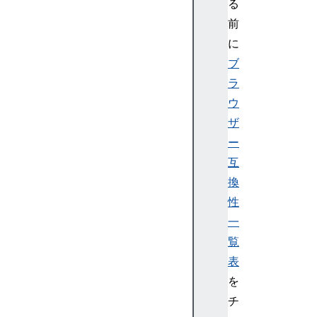
る
前
に
ブ
ラ
ウ
ザ
ー
互
換
性
一
覧
表
を
チ