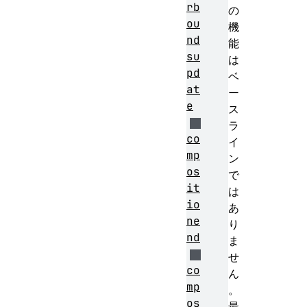
rb
の
ou
機
nd
能
su
は
pd
ベ
at
ー
e
ス
ラ
co
イ
mp
ン
os
で
it
は
io
あ
ne
り
nd
ま
せ
co
ん
mp
。
os
最