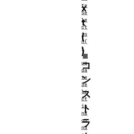
x
te
Se
t
le
ct
(
io
n(
)
)
コ
up
da
ン
te
Se
ス
le
ct
ト
io
nB
ラ
ou
nd