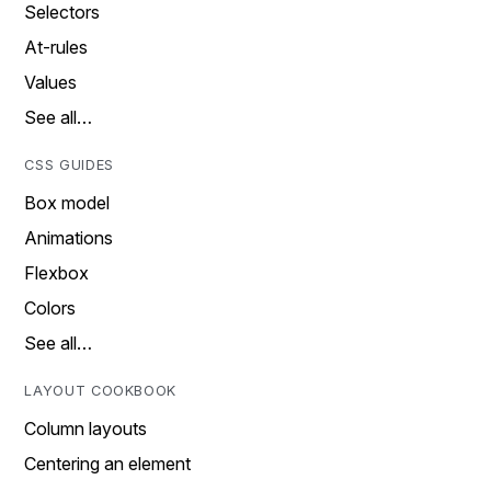
Selectors
At-rules
Values
See all…
CSS GUIDES
Box model
Animations
Flexbox
Colors
See all…
LAYOUT COOKBOOK
Column layouts
Centering an element