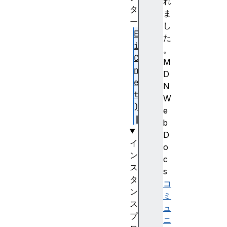
れ
タ
ま
ー
し
Ed
た
it
。
Co
M
nt
D
ex
N
t(
W
)
e
b
D
イ
o
ン
c
ス
s
タ
コ
ン
ミ
ス
ュ
プ
ニ