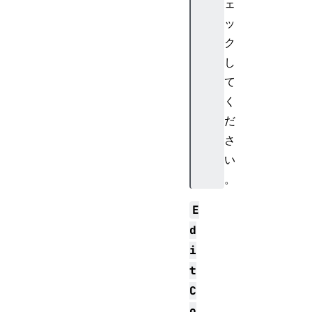
ェ
ッ
ク
し
て
く
だ
さ
い
。
E
d
i
t
C
o