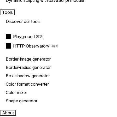
Dynamic scripting with JavaScript module
Tools
Discover our tools
Playground
HTTP Observatory
Border-image generator
Border-radius generator
Box-shadow generator
Color format converter
Color mixer
Shape generator
About