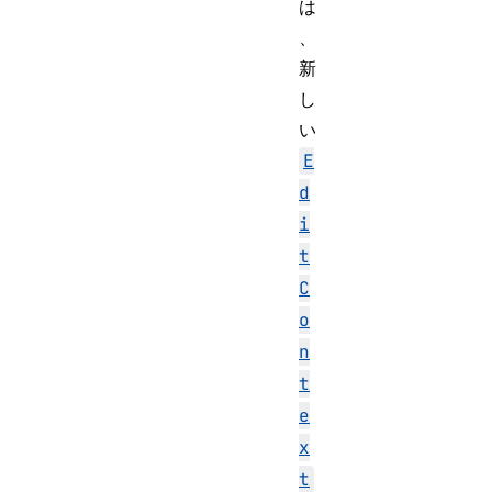
は
、
新
し
い
E
d
i
t
C
o
n
t
e
x
t