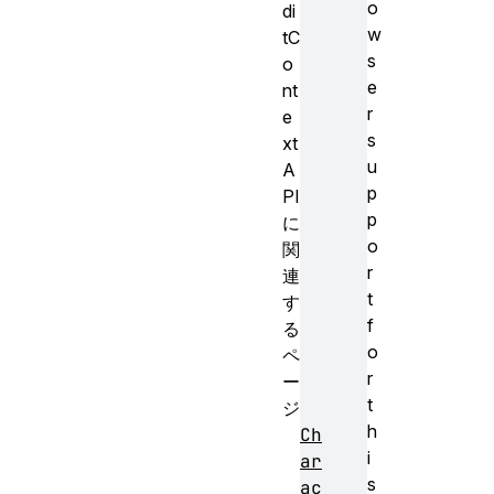
o
di
w
tC
s
o
e
nt
r
e
s
xt
u
A
p
PI
p
に
o
関
r
連
t
す
f
る
o
ペ
r
ー
t
ジ
h
Ch
i
ar
s
ac