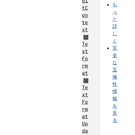
di
も
tC
っ
on
と
te
詳
xt
し
く
Te
完
xt
全
Fo
な
rm
互
at
換
性
Te
情
xt
報
Fo
を
rm
見
at
る
Up
da