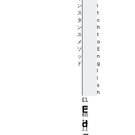
i
ン
t
ス
c
タ
h
ン
t
ス
o
メ
E
ソ
n
ッ
g
ド
l
at
i
ta
s
ch
h
ed
El
E
em
en
d
ts
()