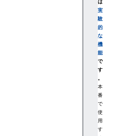
は
si
実
n
験
g
的
th
e
な
E
機
di
能
t
で
C
す
o
。
nt
e
本
xt
番
A
で
P
使
I
用
す