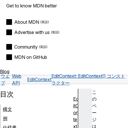
Get to know MDN better
About MDN
Advertise with us
Community
MDN on GitHub
Blog
ウェ
Web
EditContext: EditContext() コンスト
EditContext
ブ
API
ラクター
こ
目次
Ed
の
itC
ペ
構文
on
ー
例
te
ジ
xt
は
仕様書