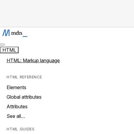
HTML
HTML: Markup language
HTML REFERENCE
Elements
Global attributes
Attributes
See all…
HTML GUIDES