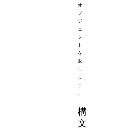
オ
ブ
ジ
ェ
ク
ト
を
返
し
ま
す
。
構
文