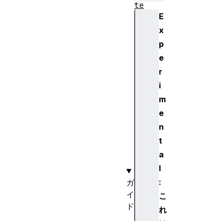
te
E
Ev
en
x
t
p
e
Te
r
xt
i
Up
m
da
te
e
Ev
n
en
t
t
a
l
:
ガ
イ
こ
ド
れ
U