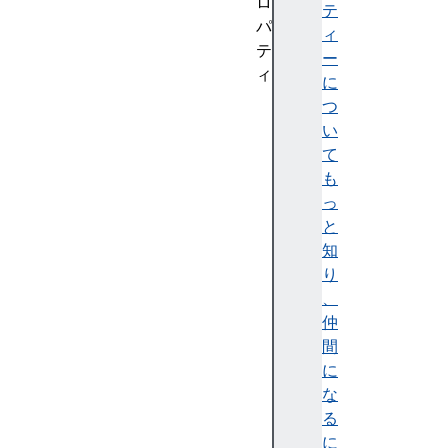
ロ
テ
パ
ィ
テ
ー
ィ
に
ch
つ
ar
い
ac
て
te
も
rB
っ
ou
と
nd
知
sR
り
an
、
ge
仲
St
間
ar
に
t
な
る
se
に