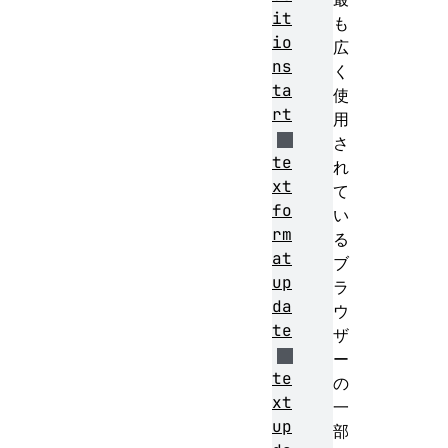
it
も
io
広
ns
く
ta
使
rt
用
さ
te
れ
xt
て
fo
い
rm
る
at
ブ
up
ラ
da
ウ
te
ザ
ー
te
の
xt
一
up
部