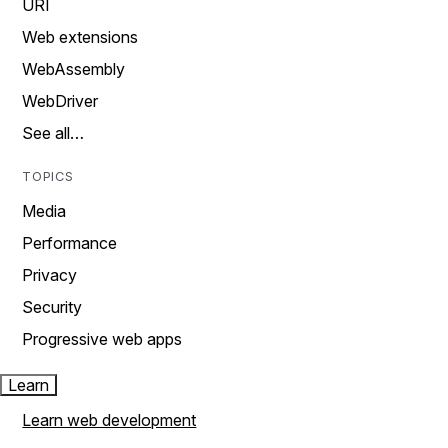
URI
Web extensions
WebAssembly
WebDriver
See all…
TOPICS
Media
Performance
Privacy
Security
Progressive web apps
Learn
Learn web development