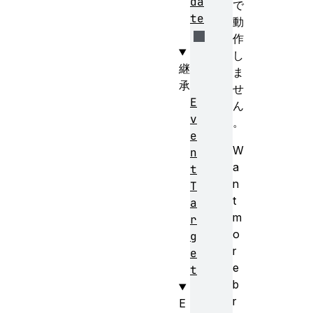
da
で
te
動
作
し
継
ま
承
せ
E
ん
v
。
e
W
n
a
t
n
T
t
a
m
r
o
g
r
e
e
t
b
r
E