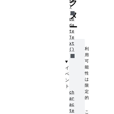
ク
s(
)
タ
up
ー
da
te
Te
xt
利
()
用
可
能
イ
性
ベ
は
ン
限
ト
定
ch
的
ar
ac
te
こ