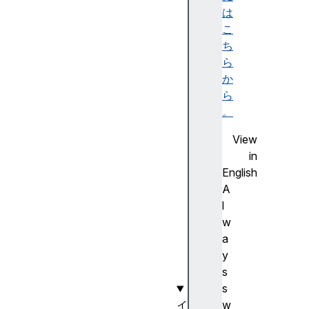
le
は
ct
こ
io
ち
nE
ら
nd
か
ら
se
。
le
View
ct
in
io
English
nS
A
ta
l
rt
w
a
te
y
xt
s
s
w
イ