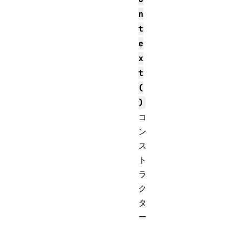
n
t
e
x
t
(
)
コ
ン
ス
ト
ラ
ク
タ
ー