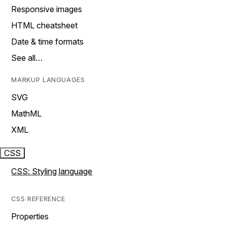
Responsive images
HTML cheatsheet
Date & time formats
See all…
MARKUP LANGUAGES
SVG
MathML
XML
CSS
CSS: Styling language
CSS REFERENCE
Properties