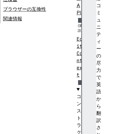
A
コ
ブラウザーの互換性
PI
ミ
関連情報
ュ
ニ
テ
Ed
ィ
it
ー
Co
の
nt
尽
ex
力
t
で
英
語
コ
か
ン
ら
ス
翻
ト
訳
ラ
さ
ク