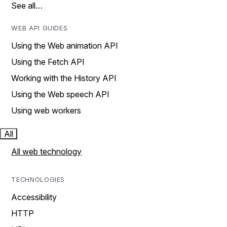
See all…
WEB API GUIDES
Using the Web animation API
Using the Fetch API
Working with the History API
Using the Web speech API
Using web workers
All
All web technology
TECHNOLOGIES
Accessibility
HTTP