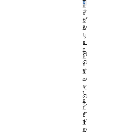
e
o
サ
o
ブ
t
E
ツ
l
リ
e
ー
m
内
e
の
n
す
t
.
べ
s
て
l
の
o
シ
t
ャ
E
ド
l
e
ウ