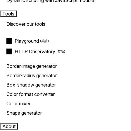
Dynamic scripting with JavaScript module
Tools
Discover our tools
Playground
HTTP Observatory
Border-image generator
Border-radius generator
Box-shadow generator
Color format converter
Color mixer
Shape generator
About