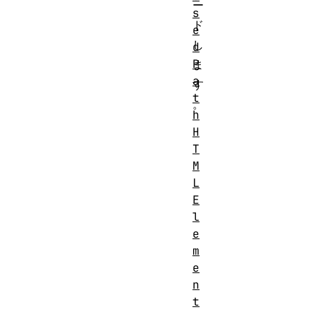
ー
s
ド
e
し
d
P
ま
a
す
t
。
h
H
T
M
L
E
l
e
m
e
n
t