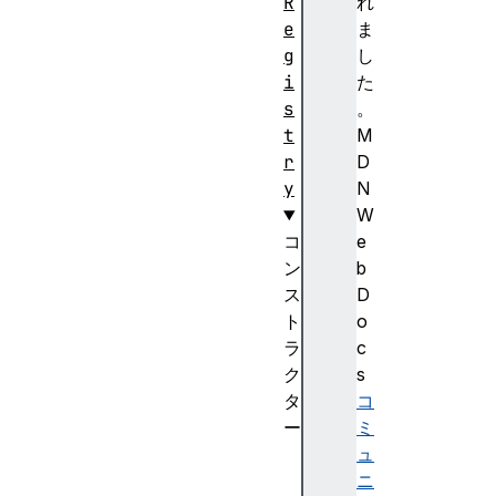
R
れ
e
ま
g
し
i
た
s
。
t
M
r
D
y
N
W
コ
e
ン
b
ス
D
ト
o
ラ
c
ク
s
タ
コ
ー
ミ
C
ュ
u
ニ