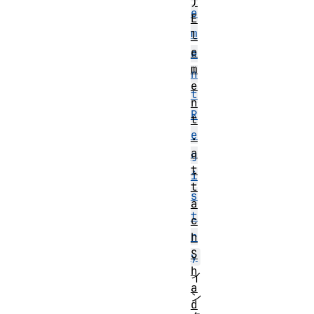
)
e
E
m
l
e
e
m
n
e
t
n
R
t
e
.
a
g
t
i
t
s
a
t
c
r
h
S
y
h
イ
a
ン
d