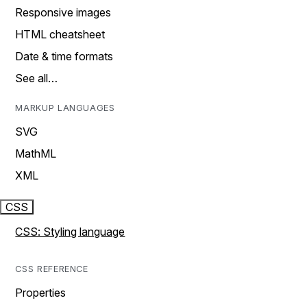
Responsive images
HTML cheatsheet
Date & time formats
See all…
MARKUP LANGUAGES
SVG
MathML
XML
CSS
CSS: Styling language
CSS REFERENCE
Properties