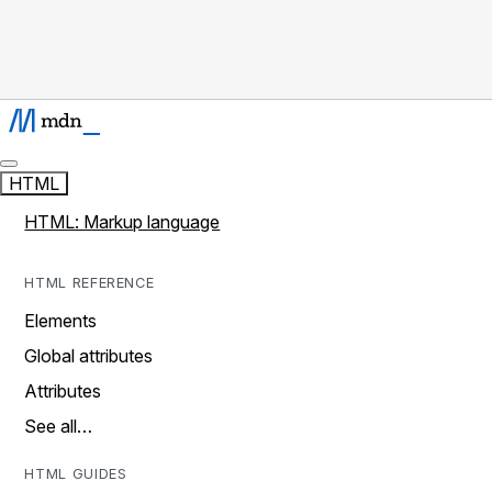
HTML
HTML: Markup language
HTML REFERENCE
Elements
Global attributes
Attributes
See all…
HTML GUIDES