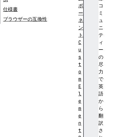
ポ
コ
仕様書
ー
ミ
ブラウザーの互換性
ネ
ュ
ン
ニ
ト
テ
C
ィ
u
ー
s
の
t
尽
o
力
m
で
E
英
l
語
e
か
m
ら
e
翻
n
訳
t
さ