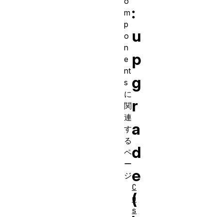
o
:
m
p
u
o
n
p
e
nt
g
s
に
r
関
連
a
す
る
d
ペ
ー
e
ジ
C
(
u
s