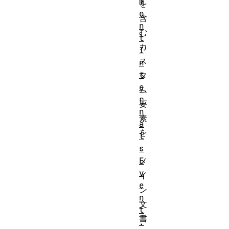
m
を
e
含
n
む
t
カ
I
ス
n
t
タ
e
ム
r
要
n
素
a
を
l
、
s
E
メ
v
イ
e
ン
n
文
t
書
.