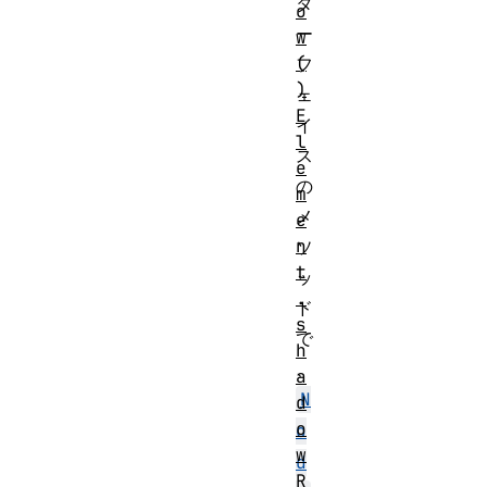
タ
o
ー
w
(
フ
)
ェ
E
イ
l
ス
e
の
m
メ
e
n
ソ
t
ッ
.
ド
s
で
h
、
a
N
d
o
o
w
d
R