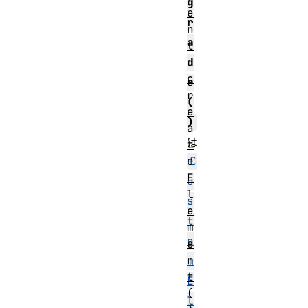
g
e
r
n
a
t
.
d
c
e
r
(
e
)
a
は
t
e
C
E
u
l
s
e
t
m
o
e
n
m
t
E
(
l