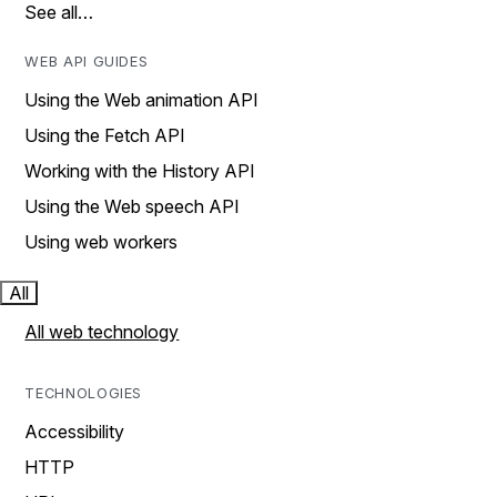
See all…
WEB API GUIDES
Using the Web animation API
Using the Fetch API
Working with the History API
Using the Web speech API
Using web workers
All
All web technology
TECHNOLOGIES
Accessibility
HTTP