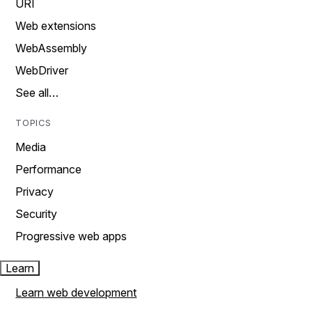
URI
Web extensions
WebAssembly
WebDriver
See all…
TOPICS
Media
Performance
Privacy
Security
Progressive web apps
Learn
Learn web development