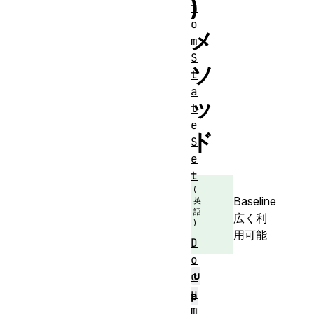
)
t
o
メ
m
S
ソ
t
a
ッ
t
e
ド
S
e
t
Baseline
広く利
用可能
D
o
u
c
u
p
m