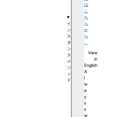
(
は
)
こ
ち
イ
ら
ン
か
ス
ら
タ
。
ン
View
ス
in
メ
English
ソ
A
ッ
l
ド
w
d
a
e
y
f
s
i
s
n
w