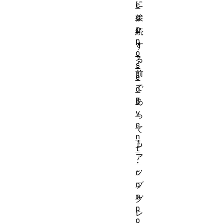
に
c
o
接
m
続
p
す
o
る
s
前
e
で
d
E
あ
v
っ
e
て
n
も
t
ア
.
ッ
c
o
プ
m
グ
p
レ
o