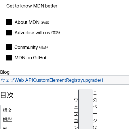
Get to know MDN better
About MDN
Advertise with us
Community
MDN on GitHub
Blog
ウェブ
Web API
CustomElementRegistry
upgrade()
こ
目次
ウ
の
ェ
ペ
構文
ブ
ー
解説
コ
ジ
ン
は
例