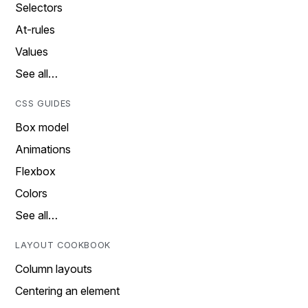
Selectors
At-rules
Values
See all…
CSS GUIDES
Box model
Animations
Flexbox
Colors
See all…
LAYOUT COOKBOOK
Column layouts
Centering an element