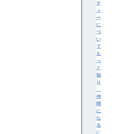
s
テ
t
ィ
o
ー
m
に
E
つ
l
い
e
て
m
も
e
っ
n
と
t
知
R
り
e
、
g
仲
i
間
s
に
t
な
r
る
y
に