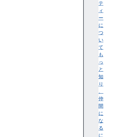
ち
テ
が
ィ
書
ー
く
に
も
つ
の
い
掲
て
載
も
基
っ
準
と
執
知
筆
り
ス
、
タ
仲
イ
間
ル
に
な
コ
る
ー
に