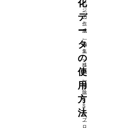
化
ー
ジ
デ
の
作
ー
成
、
タ
編
集
の
、
移
使
動
、
用
削
除
方
C
S
法
S
プ
ロ