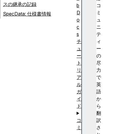
スの継承の記録
b
コ
D
ミ
SpecData: 仕様書情報
o
ュ
c
ニ
s
テ
チ
ィ
ュ
ー
ー
の
ト
尽
リ
力
ア
で
ル
英
ガ
語
イ
か
ド
ら
翻
コ
訳
ミ
さ