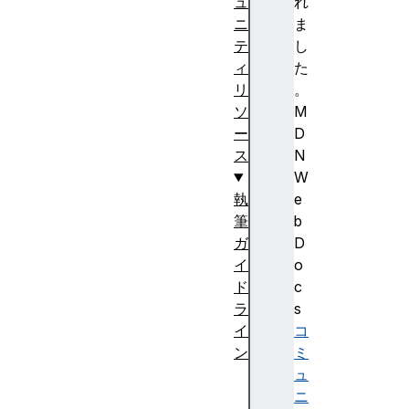
ュ
れ
ニ
ま
テ
し
ィ
た
リ
。
ソ
M
ー
D
ス
N
W
執
e
筆
b
ガ
D
イ
o
ド
c
ラ
s
イ
コ
ン
ミ
私
ュ
た
ニ