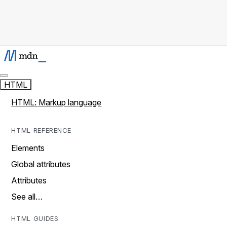
HTML
HTML: Markup language
HTML REFERENCE
Elements
Global attributes
Attributes
See all…
HTML GUIDES