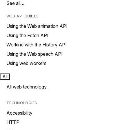
See all…
WEB API GUIDES
Using the Web animation API
Using the Fetch API
Working with the History API
Using the Web speech API
Using web workers
All
All web technology
TECHNOLOGIES
Accessibility
HTTP