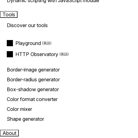
Dynamic scripting with JavaScript module
Tools
Discover our tools
Playground
HTTP Observatory
Border-image generator
Border-radius generator
Box-shadow generator
Color format converter
Color mixer
Shape generator
About