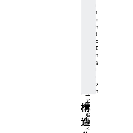
集
i
の
t
項
c
目
h
を
t
執
o
筆
E
す
n
る
g
方
l
法
i
メ
s
デ
h
ィ
ア
構
の
追
造
加
ペ