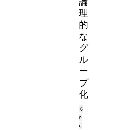
論
理
的
な
グ
ル
ー
プ
化
G
r
o