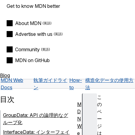
Get to know MDN better
About MDN
Advertise with us
Community
MDN on GitHub
Blog
MDN Web
執筆ガイドライ
How-
構造化データの使用方
Docs
ン
to
法
こ
目次
M
の
D
ペ
GroupData: API の論理的なグ
N
ー
ループ化
W
ジ
InterfaceData: インターフェイ
e
は