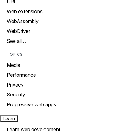
URI
Web extensions
WebAssembly
WebDriver
See all…
TOPICS
Media
Performance
Privacy
Security
Progressive web apps
Learn
Learn web development