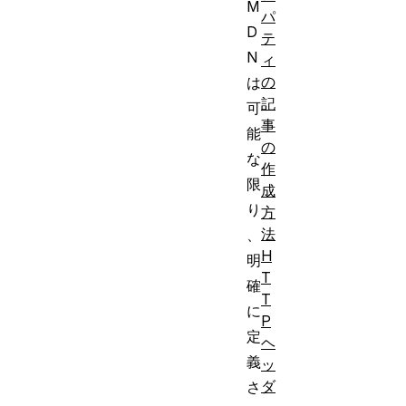
M
パ
D
テ
N
ィ
の
は
記
可
事
能
の
な
作
限
成
り
方
法
、
H
明
T
確
T
に
P
定
ヘ
義
ッ
ダ
さ