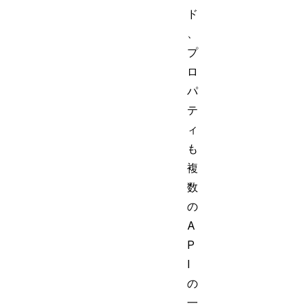
ド
、
プ
ロ
パ
テ
ィ
も
複
数
の
A
P
I
の
一