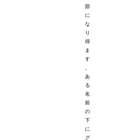
部
に
な
り
得
ま
す
。
あ
る
名
前
の
下
に
グ