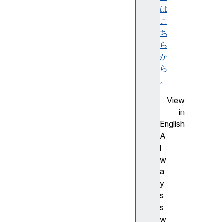
ド
は
の
こ
ス
ち
タ
ら
イ
か
ル
ら
。
ペ
View
ー
in
ジ
English
構
A
成
l
w
手
a
引
y
き
s
用
s
語
w