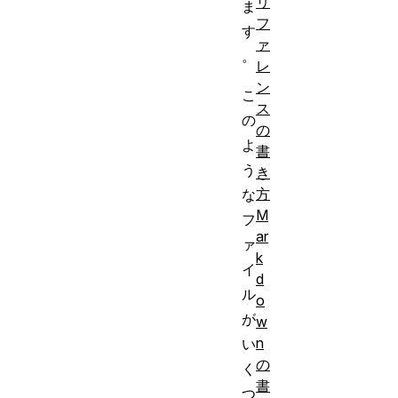
リ
ま
フ
す
ァ
。
レ
ン
こ
ス
の
の
よ
書
う
き
方
な
M
フ
ar
ァ
k
イ
d
ル
o
が
w
n
い
の
く
書
つ