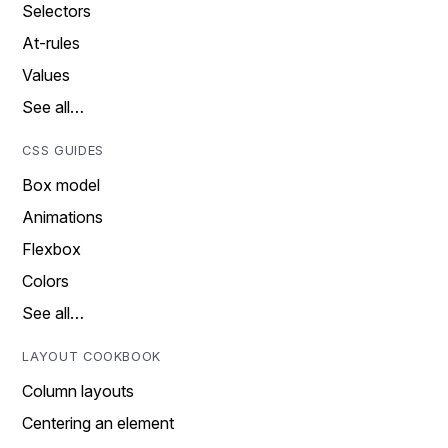
Selectors
At-rules
Values
See all…
CSS GUIDES
Box model
Animations
Flexbox
Colors
See all…
LAYOUT COOKBOOK
Column layouts
Centering an element