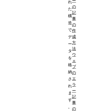
ー
れ
の
た
記
構
事
造
の
で
作
成
デ
方
ー
法
タ
ウ
を
ェ
格
ブ
納
の
エ
さ
ラ
れ
ー
ま
記
す
事
。
の