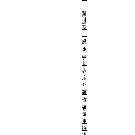
、
、
非
構
推
造
奨
、
、
メ
廃
止
ン
出
テ
典
ナ
表
ン
示
ス
と
プ
著
作
ロ
権
セ
使
ス
用
に
許
つ