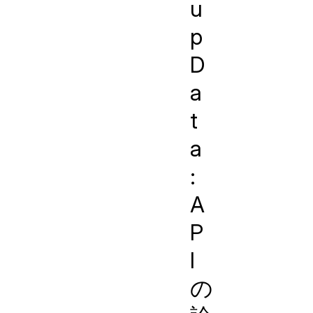
u
p
D
a
t
a
:
A
P
I
の