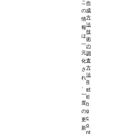
こ
作
成
の
方
情
法
報
技
は
術
一
の
元
調
査
化
方
さ
法
れ
R
、
et
一
iri
度
n
g
の
c
更
o
新
nt