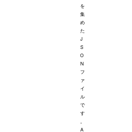
を
集
め
た
J
S
O
N
フ
ァ
イ
ル
で
す
。
A