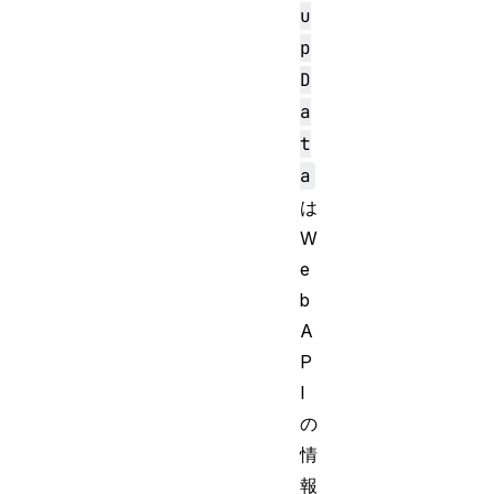
u
p
D
a
t
a
は
W
e
b
A
P
I
の
情
報