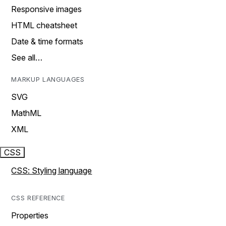
Responsive images
HTML cheatsheet
Date & time formats
See all…
MARKUP LANGUAGES
SVG
MathML
XML
CSS
CSS: Styling language
CSS REFERENCE
Properties