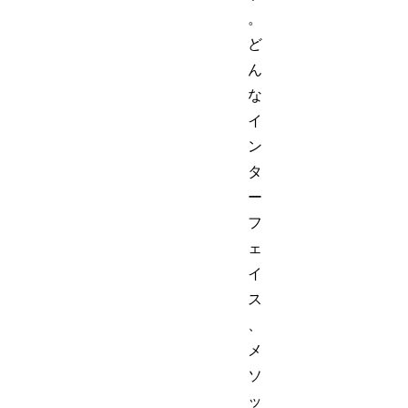
。
ど
ん
な
イ
ン
タ
ー
フ
ェ
イ
ス
、
メ
ソ
ッ