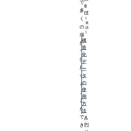
で
e
多
nt
く
の
場
構
所
造
で
化
使
デ
用
ー
タ
す
の
る
使
こ
用
と
方
が
法
で
A
PI
き