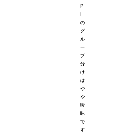
P
I
の
グ
ル
ー
プ
分
け
は
や
や
曖
昧
で
す