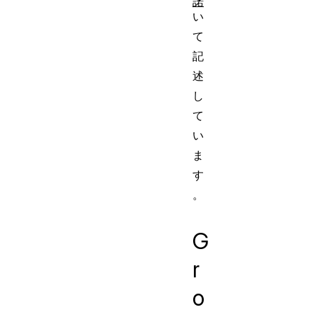
諾
い
て
記
述
し
て
い
ま
す
。
G
r
o