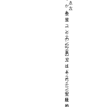
き
か
方
あ
学
り
習
コ
、
ン
こ
テ
の
ン
記
ツ
事
の
で
ガ
イ
は
ド
そ
ラ
れ
イ
ら
ン
の
実
目
験
的
的