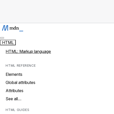
HTML
HTML: Markup language
HTML REFERENCE
Elements
Global attributes
Attributes
See all…
HTML GUIDES