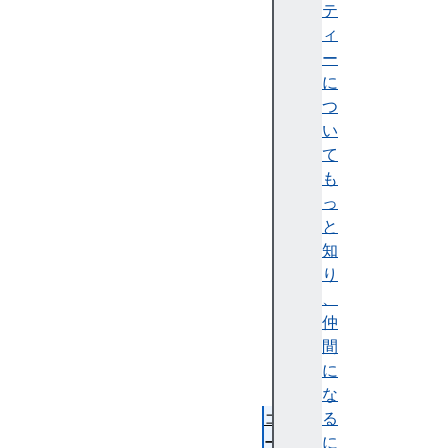
ち
テ
が
ィ
書
ー
く
に
も
つ
の
い
掲
て
載
も
基
っ
準
と
執
知
筆
り
ス
、
タ
仲
イ
間
ル
に
な
コ
る
ー
に