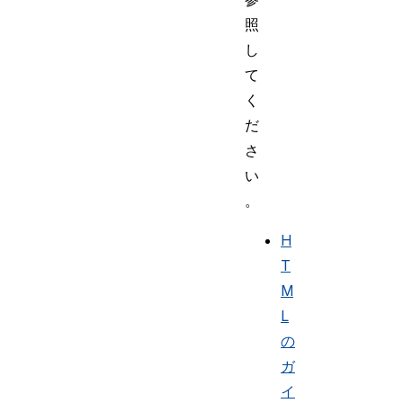
照
し
て
く
だ
さ
い
。
H
T
M
L
の
ガ
イ