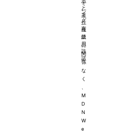
示
ミ
と
ン
著
グ
作
言
権
使
語
用
に
許
関
諾
係
な
く
、
M
D
N
W
e