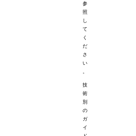
参
照
し
て
く
だ
さ
い
。
技
術
別
の
ガ
イ
ド