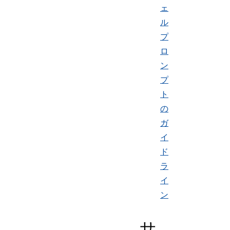
ェ
ル
プ
ロ
ン
プ
ト
の
ガ
イ
ド
ラ
イ
ン
サ