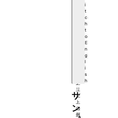
a
i
v
t
a
c
S
h
cr
t
ip
o
t
E
の
n
例
g
シ
l
ェ
i
ル
s
ス
h
ク
リ
サ
プ
ト
ン
の
例