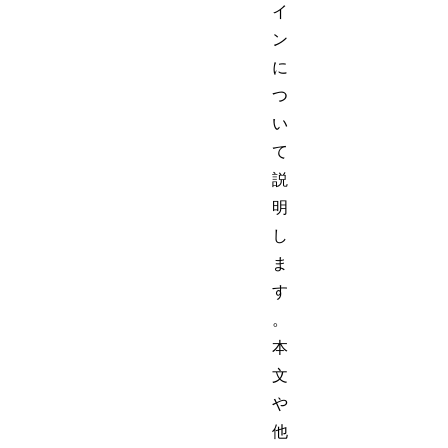
イ
ン
に
つ
い
て
説
明
し
ま
す
。
本
文
や
他