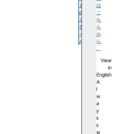
ド
は
の
こ
ス
ち
タ
ら
イ
か
ル
ら
C
。
S
View
S
in
の
English
例
A
H
l
T
w
M
a
L
y
の
s
例
s
J
w