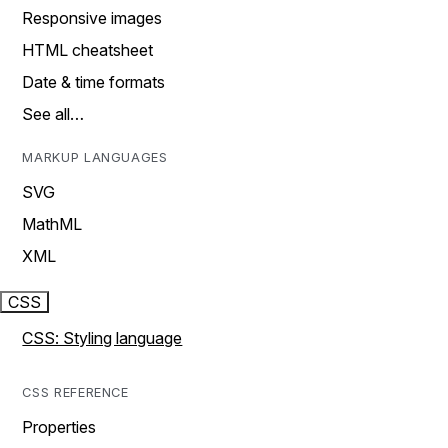
Responsive images
HTML cheatsheet
Date & time formats
See all…
MARKUP LANGUAGES
SVG
MathML
XML
CSS
CSS: Styling language
CSS REFERENCE
Properties