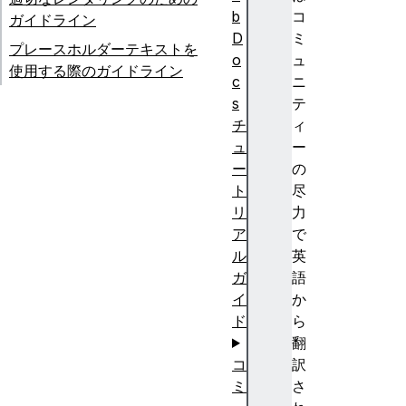
b
コ
ガイドライン
D
ミ
プレースホルダーテキストを
o
ュ
使用する際のガイドライン
c
ニ
s
テ
チ
ィ
ュ
ー
ー
の
ト
尽
リ
力
ア
で
ル
英
ガ
語
イ
か
ド
ら
翻
コ
訳
ミ
さ