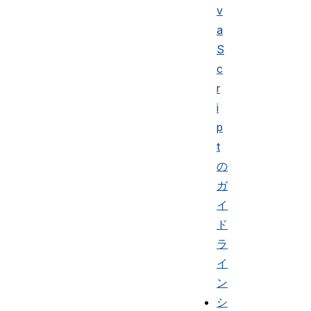
v
a
S
c
r
i
p
t
の
ガ
イ
ド
ラ
イ
ン
シ