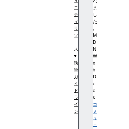
ュ
れ
ニ
ま
テ
し
ィ
た
リ
。
ソ
M
ー
D
ス
N
W
執
e
筆
b
ガ
D
イ
o
ド
c
ラ
s
イ
コ
ン
ミ
私
ュ
た
ニ