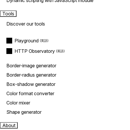
Dynamic scripting with JavaScript module
Tools
Discover our tools
Playground
HTTP Observatory
Border-image generator
Border-radius generator
Box-shadow generator
Color format converter
Color mixer
Shape generator
About