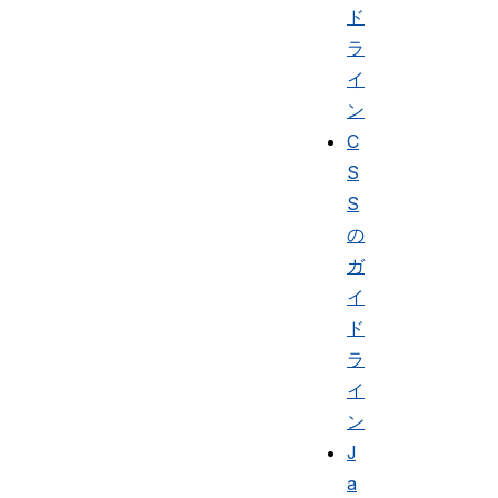
ド
ラ
イ
ン
C
S
S
の
ガ
イ
ド
ラ
イ
ン
J
a