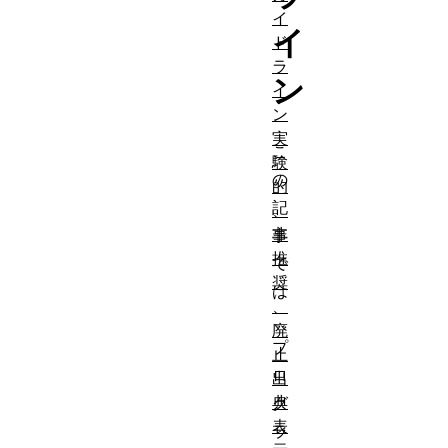
イ
イ
ド
ラ
ン
イ
ン
実
こ
験
の
的
記
、
非
事
推
で
奨
は
、
、
廃
プ
止
ロ
出
典
グ
表
ラ