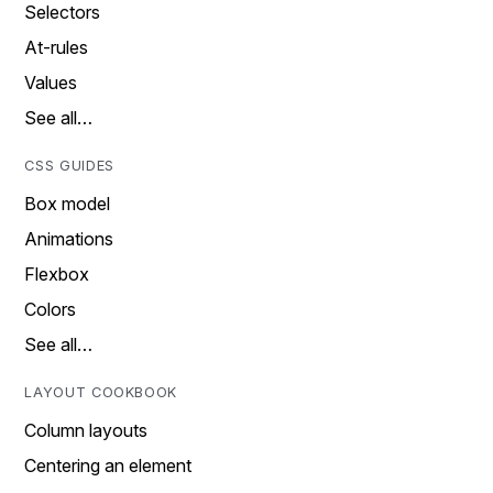
Selectors
At-rules
Values
See all…
CSS GUIDES
Box model
Animations
Flexbox
Colors
See all…
LAYOUT COOKBOOK
Column layouts
Centering an element