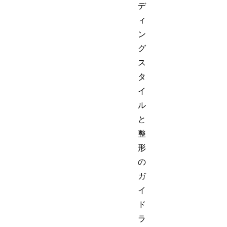
デ
ィ
ン
グ
ス
タ
イ
ル
と
整
形
の
ガ
イ
ド
ラ