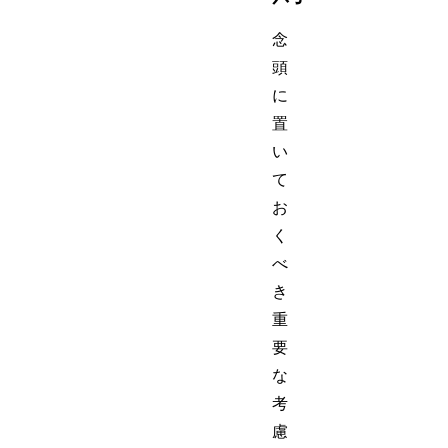
念
頭
に
置
い
て
お
く
べ
き
重
要
な
考
慮