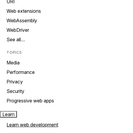
URI
Web extensions
WebAssembly
WebDriver
See all…
TOPICS
Media
Performance
Privacy
Security
Progressive web apps
Learn
Learn web development