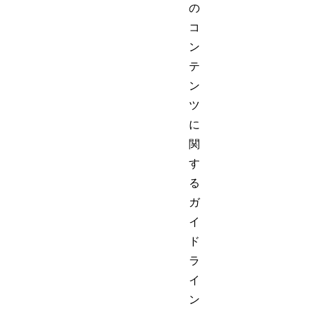
の
コ
ン
テ
ン
ツ
に
関
す
る
ガ
イ
ド
ラ
イ
ン