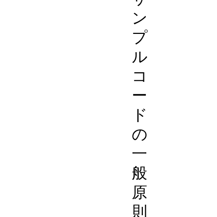
ン
プ
ル
コ
ー
ド
の
一
般
原
則