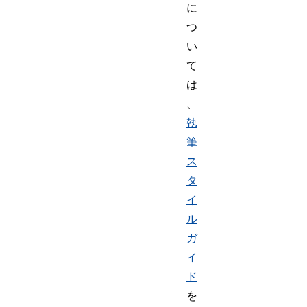
に
つ
い
て
は
、
執
筆
ス
タ
イ
ル
ガ
イ
ド
を