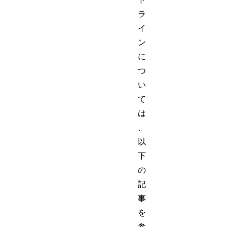
ラ
イ
ン
に
つ
い
て
は
、
以
下
の
記
事
を
参