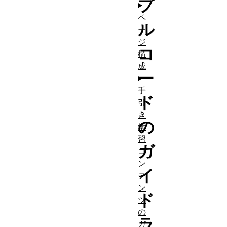
プ
ペ
ル
ー
ジ
コ
構
成
ー
手
ド
引
き
の
学
習
ガ
コ
ン
イ
テ
ン
ド
ツ
の
ラ
ガ