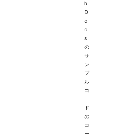
b
D
o
c
s
の
サ
ン
プ
ル
コ
ー
ド
の
コ
ー