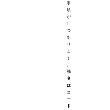
事
項
が
1
つ
あ
り
ま
す
。
読
者
は
コ
ー
ド