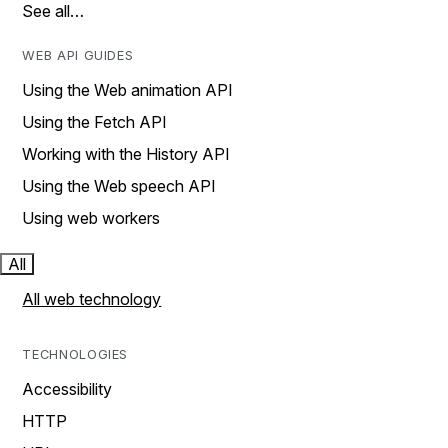
See all…
WEB API GUIDES
Using the Web animation API
Using the Fetch API
Working with the History API
Using the Web speech API
Using web workers
All
All web technology
TECHNOLOGIES
Accessibility
HTTP