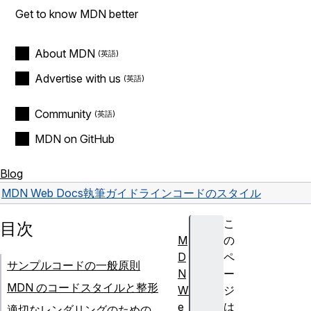
Get to know MDN better
About MDN
Advertise with us
Community
MDN on GitHub
Blog
MDN Web Docs
執筆ガイドライン
コードのスタイル
こ
目次
M
の
D
ペ
サンプルコードの一般原則
N
ー
MDN のコードスタイルと整形
W
ジ
e
は
適切なレンダリングのための