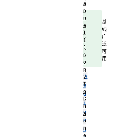
a
n
n
基
e
线
l
广
(
泛
)
可
c
用
o
p
A
y
T
u
o
d
C
i
h
o
a
n
B
n
u
e