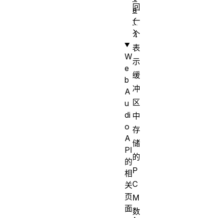
回
a
一
(
)
个
表
W
示
e
缓
b
冲
A
区
u
di
中
o
存
A
储
PI
的
的
P
相
C
关
页
M
面
数