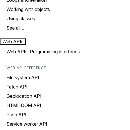
Loops and iteration
Working with objects
Using classes
See all…
Web APIs
Web APIs: Programming interfaces
WEB API REFERENCE
File system API
Fetch API
Geolocation API
HTML DOM API
Push API
Service worker API