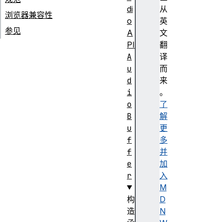
di
从
浏览器兼容性
o
英
参见
A
文
PI
翻
A
译
u
而
d
来
i
。
o
了
B
解
u
更
f
多
f
并
e
加
r
入
M
构
D
造
N