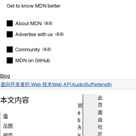
Get to know MDN better
About MDN
Advertise with us
Community
MDN on GitHub
Blog
面向开发者的 Web 技术
Web API
AudioBuffer
length
此
本文内容
W
页
e
面
值
b
由
示例
A
社
u
区
规范