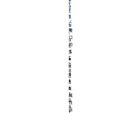
f
l
f
(
e
)
r
接
口
g
的
e
t
l
C
e
h
n
a
g
n
t
n
e
h
l
属
D
性
a
返
t