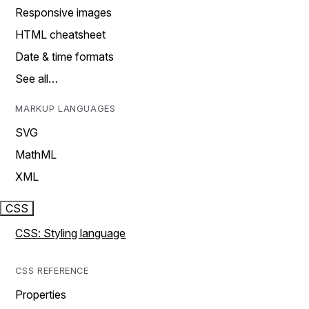
Responsive images
HTML cheatsheet
Date & time formats
See all…
MARKUP LANGUAGES
SVG
MathML
XML
CSS
CSS: Styling language
CSS REFERENCE
Properties