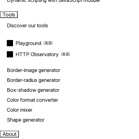
Dynamic scripting with JavaScript module
Tools
Discover our tools
Playground
HTTP Observatory
Border-image generator
Border-radius generator
Box-shadow generator
Color format converter
Color mixer
Shape generator
About