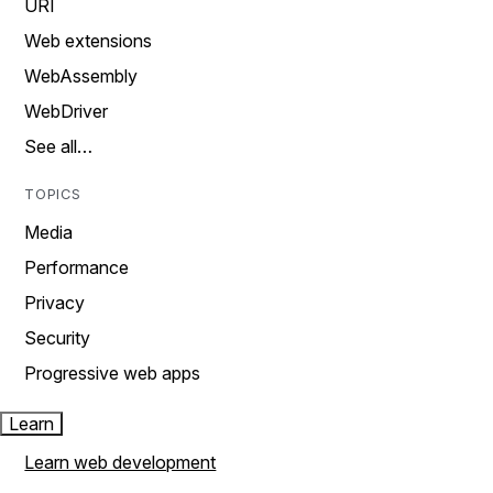
URI
Web extensions
WebAssembly
WebDriver
See all…
TOPICS
Media
Performance
Privacy
Security
Progressive web apps
Learn
Learn web development