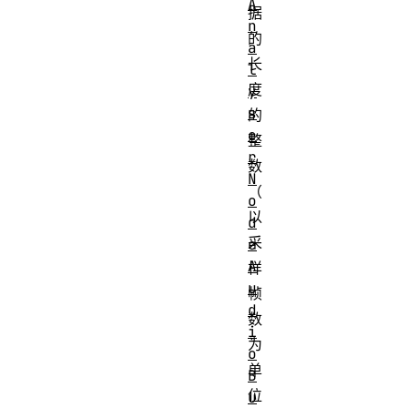
A
据
n
的
a
长
l
度
y
s
的
e
整
r
数
N
（
o
以
d
采
e
A
样
u
帧
d
数
i
为
o
单
B
位
u