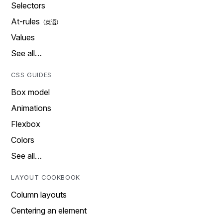
Selectors
At-rules
Values
See all…
CSS GUIDES
Box model
Animations
Flexbox
Colors
See all…
LAYOUT COOKBOOK
Column layouts
Centering an element