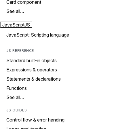
Card component
See all…
JavaScript
JS
JavaScript: Scripting language
JS REFERENCE
Standard built-in objects
Expressions & operators
Statements & declarations
Functions
See all…
JS GUIDES
Control flow & error handing