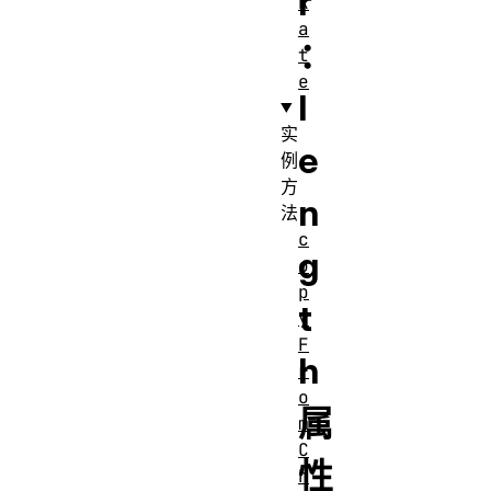
r
R
a
：
t
e
l
实
e
例
方
n
法
c
g
o
p
t
y
F
h
r
o
属
m
C
性
h