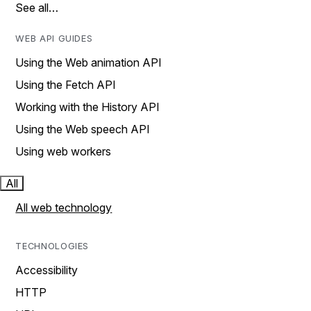
See all…
WEB API GUIDES
Using the Web animation API
Using the Fetch API
Working with the History API
Using the Web speech API
Using web workers
All
All web technology
TECHNOLOGIES
Accessibility
HTTP