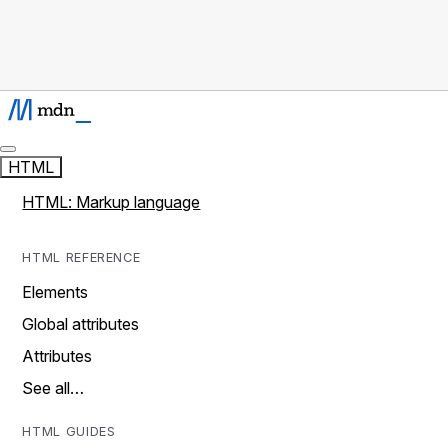
HTML
HTML: Markup language
HTML REFERENCE
Elements
Global attributes
Attributes
See all…
HTML GUIDES