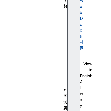
函
W
数
e
A
b
u
D
d
o
i
c
o
s
B
社
u
区
f
。
f
View
e
in
r
English
(
A
)
l
w
实
a
例
y
属