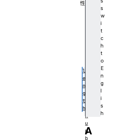
s
性
s
d
w
u
i
r
t
a
c
t
h
i
t
o
o
n
E
l
n
e
g
n
l
g
i
t
s
h
h
n
u
A
m
b