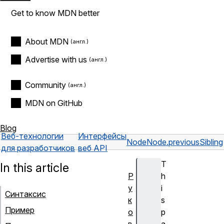
Get to know MDN better
About MDN
Advertise with us
Community
MDN on GitHub
Blog
Веб-технологии
Интерфейсы
Node
Node.previousSibling
для разработчиков
веб API
T
In this article
Р
h
у
i
Синтаксис
к
s
Пример
о
p