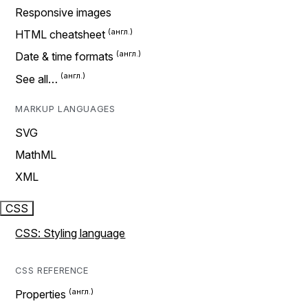
Responsive images
HTML cheatsheet
Date & time formats
See all…
MARKUP LANGUAGES
SVG
MathML
XML
CSS
CSS: Styling language
CSS REFERENCE
Properties