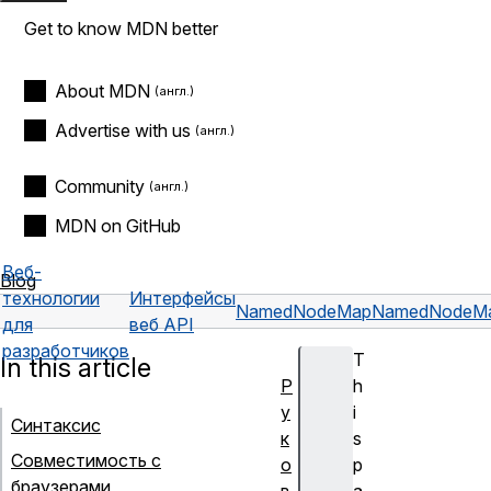
Get to know MDN better
About MDN
Advertise with us
Community
MDN on GitHub
Веб-
Blog
технологии
Интерфейсы
NamedNodeMap
NamedNodeMa
для
веб API
разработчиков
T
In this article
Р
h
у
i
Синтаксис
к
s
Совместимость с
о
p
браузерами