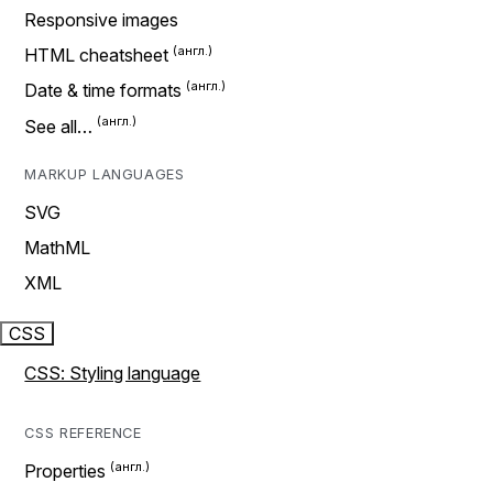
Responsive images
HTML cheatsheet
Date & time formats
See all…
MARKUP LANGUAGES
SVG
MathML
XML
CSS
CSS: Styling language
CSS REFERENCE
Properties