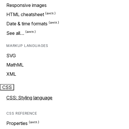
Responsive images
HTML cheatsheet
Date & time formats
See all…
MARKUP LANGUAGES
SVG
MathML
XML
CSS
CSS: Styling language
CSS REFERENCE
Properties