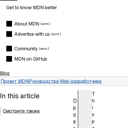
Get to know MDN better
About MDN
Advertise with us
Community
MDN on GitHub
Blog
Проект MDN
Руководства Web-разработчика
T
In this article
П
h
р
i
Смотрите также
о
s
е
p