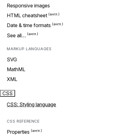
Responsive images
HTML cheatsheet
Date & time formats
See all…
MARKUP LANGUAGES
SVG
MathML
XML
CSS
CSS: Styling language
CSS REFERENCE
Properties