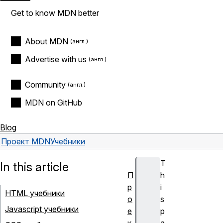
Get to know MDN better
About MDN
Advertise with us
Community
MDN on GitHub
Blog
Проект MDN
Учебники
T
In this article
П
h
р
i
HTML учебники
о
s
Javascript учебники
е
p